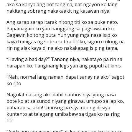
ako sa kanya ang hot tangina, bat ngayon ko lang
nakitang sobrang nakakaakit ng katawan niya.
Ang sarap sarap itarak nitong titi ko sa puke neto.
Papamagain ko yan hanggang sa pagsawaan ko.
Gagawin ko tong puta. Yun yung mga nasa isip ko
kaya tumigas ng sobra sobra titi ko, siguro tulong na
rin ng alak kaya di na ako nakakapag isip ng tama.
“Having a bad day?” Tanong niya, nakatayo pa rin sa
harapan ko. Tanginang legs yan ang puputi at kinis
“Nah, normal lang naman, dapat sanay na ako” sagot
ko rito
Nagulat na lang ako dahil naubos niya yung nasa
bote ko at sa sunod niyang ginawa, umupo sa lap ko,
paharap sa akin! Umusog pa siya noong di siya
kuntento at talagang umibabaw sa tigas ko na ring
titi.
“Andy ano ginagawa mo?” di ko alam san ko ilalagay