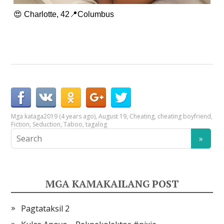
😍 Charlotte, 42📍Columbus
Mga kataga
2019 (4 years ago)
,
August 19
,
Cheating
,
cheating boyfriend
,
Fiction
,
Seduction
,
Taboo
,
tagalog
MGA KAMAKAILANG POST
Pagtataksil 2