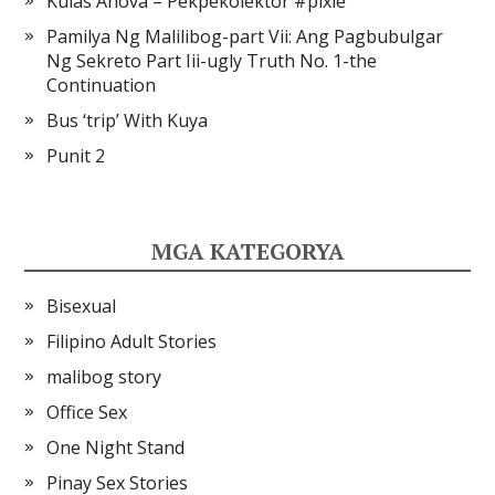
Kulas Anova – Pekpekolektor #pixie
Pamilya Ng Malilibog-part Vii: Ang Pagbubulgar
Ng Sekreto Part Iii-ugly Truth No. 1-the
Continuation
Bus ‘trip’ With Kuya
Punit 2
MGA KATEGORYA
Bisexual
Filipino Adult Stories
malibog story
Office Sex
One Night Stand
Pinay Sex Stories