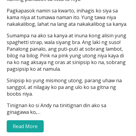
Pagkapasok namin sa kwarto, inihagis ko siya sa
kama niya at tumawa naman ito. Yung tawa niya
nakakalibog, lahat na lang ata nakakalibog sa kanya.
Sumampa na ako sa kanya at inuna kong alisin yung
spaghetti strap, wala siyang bra. Ang laki ng suso!
Panalong panalo, ang puti-puti at sobrang lambot,
bilog na bilog. Pink na pink yung utong niya kaya di
na ko nag aksaya ng oras at sinipsip ko na, sobrang
pagsipsip ko at namula.
Sinipsip ko yung mismong utong, parang uhaw na
sanggol, at nilagay ko pa ang ulo ko sa gitna ng
boobs niya.
Tinignan ko si Andy na tinitignan din ako sa
ginagawa ko,…
Read More