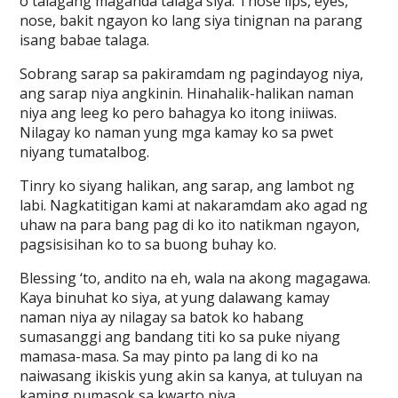
o talagang maganda talaga siya. Those lips, eyes,
nose, bakit ngayon ko lang siya tinignan na parang
isang babae talaga.
Sobrang sarap sa pakiramdam ng pagindayog niya,
ang sarap niya angkinin. Hinahalik-halikan naman
niya ang leeg ko pero bahagya ko itong iniiwas.
Nilagay ko naman yung mga kamay ko sa pwet
niyang tumatalbog.
Tinry ko siyang halikan, ang sarap, ang lambot ng
labi. Nagkatitigan kami at nakaramdam ako agad ng
uhaw na para bang pag di ko ito natikman ngayon,
pagsisisihan ko to sa buong buhay ko.
Blessing ‘to, andito na eh, wala na akong magagawa.
Kaya binuhat ko siya, at yung dalawang kamay
naman niya ay nilagay sa batok ko habang
sumasanggi ang bandang titi ko sa puke niyang
mamasa-masa. Sa may pinto pa lang di ko na
naiwasang ikiskis yung akin sa kanya, at tuluyan na
kaming pumasok sa kwarto niya