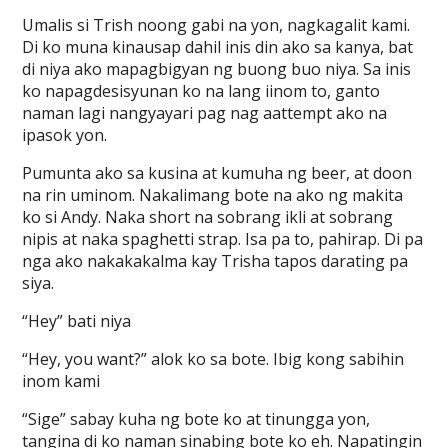
Umalis si Trish noong gabi na yon, nagkagalit kami.
Di ko muna kinausap dahil inis din ako sa kanya, bat
di niya ako mapagbigyan ng buong buo niya. Sa inis
ko napagdesisyunan ko na lang iinom to, ganto
naman lagi nangyayari pag nag aattempt ako na
ipasok yon.
Pumunta ako sa kusina at kumuha ng beer, at doon
na rin uminom. Nakalimang bote na ako ng makita
ko si Andy. Naka short na sobrang ikli at sobrang
nipis at naka spaghetti strap. Isa pa to, pahirap. Di pa
nga ako nakakakalma kay Trisha tapos darating pa
siya.
“Hey” bati niya
“Hey, you want?” alok ko sa bote. Ibig kong sabihin
inom kami
“Sige” sabay kuha ng bote ko at tinungga yon,
tangina di ko naman sinabing bote ko eh. Napatingin