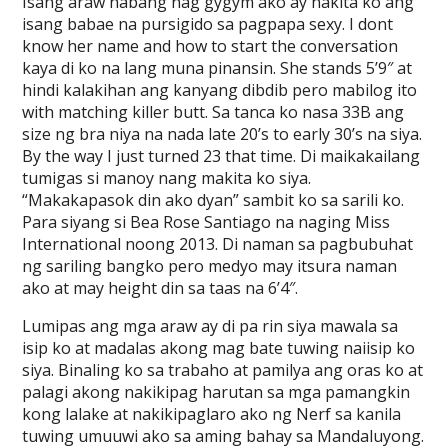
Isang araw habang nag gygym ako ay nakita ko ang
isang babae na pursigido sa pagpapa sexy. I dont
know her name and how to start the conversation
kaya di ko na lang muna pinansin. She stands 5’9″ at
hindi kalakihan ang kanyang dibdib pero mabilog ito
with matching killer butt. Sa tanca ko nasa 33B ang
size ng bra niya na nada late 20’s to early 30’s na siya.
By the way I just turned 23 that time. Di maikakailang
tumigas si manoy nang makita ko siya.
“Makakapasok din ako dyan” sambit ko sa sarili ko.
Para siyang si Bea Rose Santiago na naging Miss
International noong 2013. Di naman sa pagbubuhat
ng sariling bangko pero medyo may itsura naman
ako at may height din sa taas na 6’4″.
Lumipas ang mga araw ay di pa rin siya mawala sa
isip ko at madalas akong mag bate tuwing naiisip ko
siya. Binaling ko sa trabaho at pamilya ang oras ko at
palagi akong nakikipag harutan sa mga pamangkin
kong lalake at nakikipaglaro ako ng Nerf sa kanila
tuwing umuuwi ako sa aming bahay sa Mandaluyong.