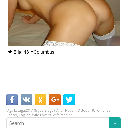
💖 Ella, 43📍Columbus
Mga kataga
2017 (6 years ago)
,
Anal
,
Fiction
,
October 9
,
romance
,
Taboo
,
Taglish
,
Wife Lovers
,
Wife stealer