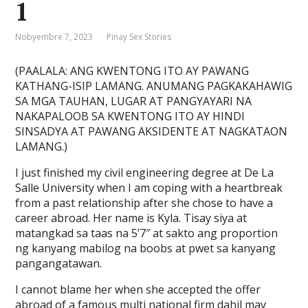
1
Nobyembre 7, 2023
Pinay Sex Stories
(PAALALA: ANG KWENTONG ITO AY PAWANG
KATHANG-ISIP LAMANG. ANUMANG PAGKAKAHAWIG
SA MGA TAUHAN, LUGAR AT PANGYAYARI NA
NAKAPALOOB SA KWENTONG ITO AY HINDI
SINSADYA AT PAWANG AKSIDENTE AT NAGKATAON
LAMANG.)
I just finished my civil engineering degree at De La
Salle University when I am coping with a heartbreak
from a past relationship after she chose to have a
career abroad. Her name is Kyla. Tisay siya at
matangkad sa taas na 5’7″ at sakto ang proportion
ng kanyang mabilog na boobs at pwet sa kanyang
pangangatawan.
I cannot blame her when she accepted the offer
abroad of a famous multi national firm dahil may