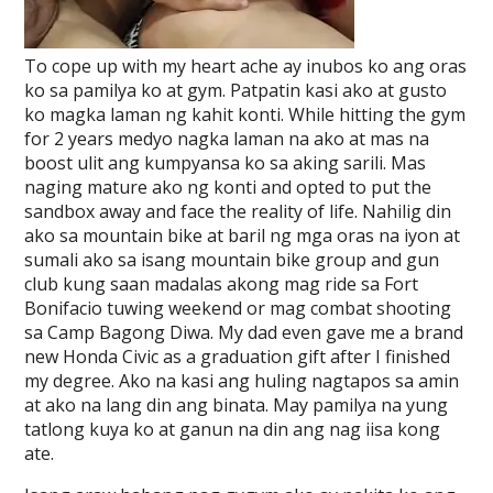
To cope up with my heart ache ay inubos ko ang oras
ko sa pamilya ko at gym. Patpatin kasi ako at gusto
ko magka laman ng kahit konti. While hitting the gym
for 2 years medyo nagka laman na ako at mas na
boost ulit ang kumpyansa ko sa aking sarili. Mas
naging mature ako ng konti and opted to put the
sandbox away and face the reality of life. Nahilig din
ako sa mountain bike at baril ng mga oras na iyon at
sumali ako sa isang mountain bike group and gun
club kung saan madalas akong mag ride sa Fort
Bonifacio tuwing weekend or mag combat shooting
sa Camp Bagong Diwa. My dad even gave me a brand
new Honda Civic as a graduation gift after I finished
my degree. Ako na kasi ang huling nagtapos sa amin
at ako na lang din ang binata. May pamilya na yung
tatlong kuya ko at ganun na din ang nag iisa kong
ate.