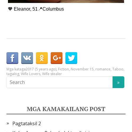
🧡 Eleanor, 51📍Columbus
Mga kataga
2017 (5 years ago)
,
Fiction
,
November 15
,
romance
,
Taboo
,
tagalog
,
Wife Lovers
,
Wife stealer
MGA KAMAKAILANG POST
Pagtataksil 2