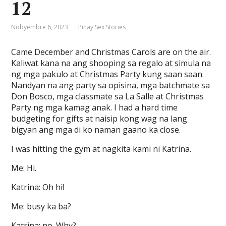
12
Nobyembre 6, 2023
Pinay Sex Stories
Came December and Christmas Carols are on the air.
Kaliwat kana na ang shooping sa regalo at simula na
ng mga pakulo at Christmas Party kung saan saan.
Nandyan na ang party sa opisina, mga batchmate sa
Don Bosco, mga classmate sa La Salle at Christmas
Party ng mga kamag anak. I had a hard time
budgeting for gifts at naisip kong wag na lang
bigyan ang mga di ko naman gaano ka close.
I was hitting the gym at nagkita kami ni Katrina.
Me: Hi.
Katrina: Oh hi!
Me: busy ka ba?
Katrina: no. Why?