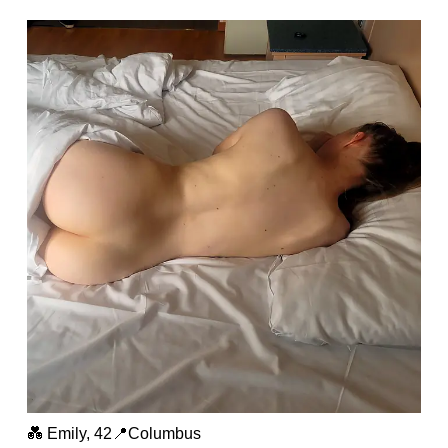
💑 Emily, 42📍Columbus