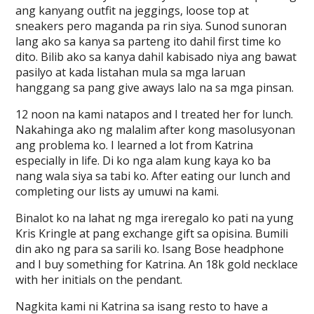
ang kanyang outfit na jeggings, loose top at
sneakers pero maganda pa rin siya. Sunod sunoran
lang ako sa kanya sa parteng ito dahil first time ko
dito. Bilib ako sa kanya dahil kabisado niya ang bawat
pasilyo at kada listahan mula sa mga laruan
hanggang sa pang give aways lalo na sa mga pinsan.
12 noon na kami natapos and I treated her for lunch.
Nakahinga ako ng malalim after kong masolusyonan
ang problema ko. I learned a lot from Katrina
especially in life. Di ko nga alam kung kaya ko ba
nang wala siya sa tabi ko. After eating our lunch and
completing our lists ay umuwi na kami.
Binalot ko na lahat ng mga ireregalo ko pati na yung
Kris Kringle at pang exchange gift sa opisina. Bumili
din ako ng para sa sarili ko. Isang Bose headphone
and I buy something for Katrina. An 18k gold necklace
with her initials on the pendant.
Nagkita kami ni Katrina sa isang resto to have a