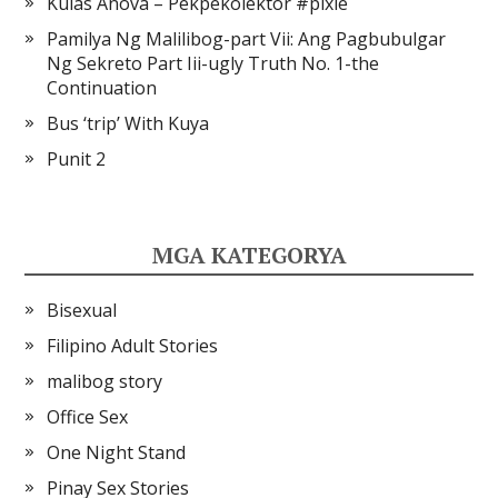
Kulas Anova – Pekpekolektor #pixie
Pamilya Ng Malilibog-part Vii: Ang Pagbubulgar
Ng Sekreto Part Iii-ugly Truth No. 1-the
Continuation
Bus ‘trip’ With Kuya
Punit 2
MGA KATEGORYA
Bisexual
Filipino Adult Stories
malibog story
Office Sex
One Night Stand
Pinay Sex Stories