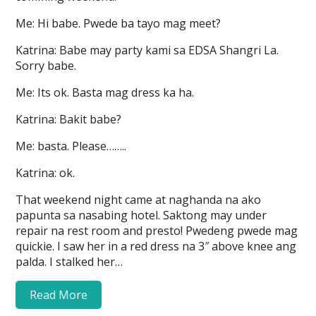
Me: Hi babe. Pwede ba tayo mag meet?
Katrina: Babe may party kami sa EDSA Shangri La.
Sorry babe.
Me: Its ok. Basta mag dress ka ha.
Katrina: Bakit babe?
Me: basta. Please……..
Katrina: ok.
That weekend night came at naghanda na ako
papunta sa nasabing hotel. Saktong may under
repair na rest room and presto! Pwedeng pwede mag
quickie. I saw her in a red dress na 3″ above knee ang
palda. I stalked her…
Read More