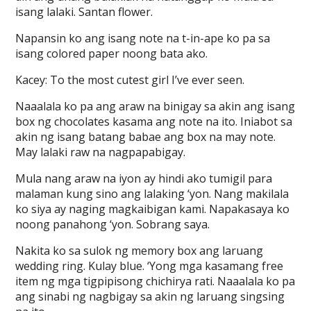
isang lalaki. Santan flower.
Napansin ko ang isang note na t-in-ape ko pa sa
isang colored paper noong bata ako.
Kacey: To the most cutest girl I’ve ever seen.
Naaalala ko pa ang araw na binigay sa akin ang isang
box ng chocolates kasama ang note na ito. Iniabot sa
akin ng isang batang babae ang box na may note.
May lalaki raw na nagpapabigay.
Mula nang araw na iyon ay hindi ako tumigil para
malaman kung sino ang lalaking ‘yon. Nang makilala
ko siya ay naging magkaibigan kami. Napakasaya ko
noong panahong ‘yon. Sobrang saya.
Nakita ko sa sulok ng memory box ang laruang
wedding ring. Kulay blue. ‘Yong mga kasamang free
item ng mga tigpipisong chichirya rati. Naaalala ko pa
ang sinabi ng nagbigay sa akin ng laruang singsing