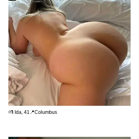
💏 Ida, 41📍Columbus