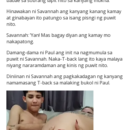
babae sa sobrang lapit nito sa kanyang mukha.
Hinawakan ni Savannah ang kanyang kanang kamay
at ginabayan ito patungo sa isang pisngi ng puwit
nito.
Savannah: ‘Yan! Mas bagay diyan ang kamay mo
nakapatong.
Damang-dama ni Paul ang init na nagmumula sa
puwit ni Savannah. Naka-T-back lang ito kaya malaya
niyang nararamdaman ang kinis ng puwit nito.
Diniinan ni Savannah ang pagkakadagan ng kanyang
namamasang T-back sa malaking bukol ni Paul.