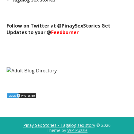
Follow on Twitter at @
PinaySexStories
Get
Updates to your @
Feedburner
Pinay Sex Stories • Tagalog sex story
© 2026
Theme by
WP Puzzle