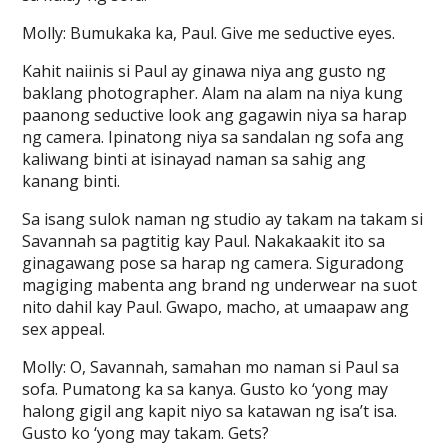
Molly: Bumukaka ka, Paul. Give me seductive eyes.
Kahit naiinis si Paul ay ginawa niya ang gusto ng
baklang photographer. Alam na alam na niya kung
paanong seductive look ang gagawin niya sa harap
ng camera. Ipinatong niya sa sandalan ng sofa ang
kaliwang binti at isinayad naman sa sahig ang
kanang binti.
Sa isang sulok naman ng studio ay takam na takam si
Savannah sa pagtitig kay Paul. Nakakaakit ito sa
ginagawang pose sa harap ng camera. Siguradong
magiging mabenta ang brand ng underwear na suot
nito dahil kay Paul. Gwapo, macho, at umaapaw ang
sex appeal.
Molly: O, Savannah, samahan mo naman si Paul sa
sofa. Pumatong ka sa kanya. Gusto ko ‘yong may
halong gigil ang kapit niyo sa katawan ng isa’t isa.
Gusto ko ‘yong may takam. Gets?