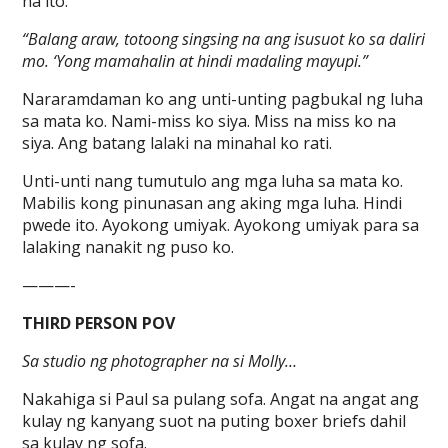
na ito.
“Balang araw, totoong singsing na ang isusuot ko sa daliri
mo. ‘Yong mamahalin at hindi madaling mayupi.”
Nararamdaman ko ang unti-unting pagbukal ng luha
sa mata ko. Nami-miss ko siya. Miss na miss ko na
siya. Ang batang lalaki na minahal ko rati.
Unti-unti nang tumutulo ang mga luha sa mata ko.
Mabilis kong pinunasan ang aking mga luha. Hindi
pwede ito. Ayokong umiyak. Ayokong umiyak para sa
lalaking nanakit ng puso ko.
———-
THIRD PERSON POV
Sa studio ng photographer na si Molly…
Nakahiga si Paul sa pulang sofa. Angat na angat ang
kulay ng kanyang suot na puting boxer briefs dahil
sa kulay ng sofa.