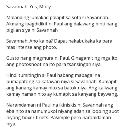
Savannah: Yes, Molly.
Malanding lumakad palapit sa sofa si Savannah.
Akmang ipagdidikit ni Paul ang dalawang binti nang
pigilan siya ni Savannah.
Savannah: Ano ka ba? Dapat nakabukaka ka para
mas intense ang photo.
Gusto nang magmura ni Paul. Ginagamit ng mga ito
ang photoshoot na ito para tsansingan siya.
Hindi tumitingin si Paul habang mabagal na
pumapatong sa katawan niya si Savannah. Kumapit
ang kanang kamay nito sa batok niya. Ang kaliwang
kamay naman nito ay kumapit sa kanyang baywang.
Naramdaman ni Paul na ikiniskis ni Savannah ang
eba nito sa namumukol niyang adan sa loob ng suot
niyang boxer briefs. Pasimple pero naramdaman
niya.