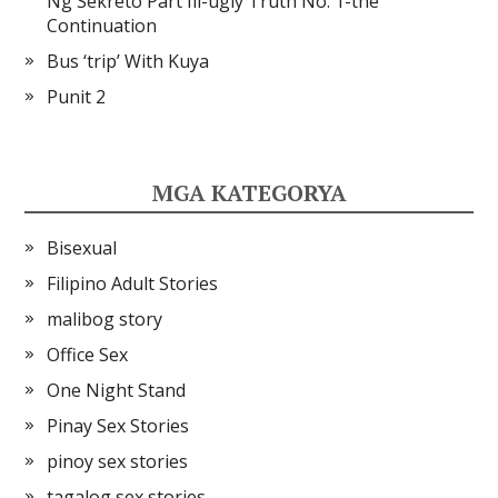
Ng Sekreto Part Iii-ugly Truth No. 1-the
Continuation
Bus ‘trip’ With Kuya
Punit 2
MGA KATEGORYA
Bisexual
Filipino Adult Stories
malibog story
Office Sex
One Night Stand
Pinay Sex Stories
pinoy sex stories
tagalog sex stories