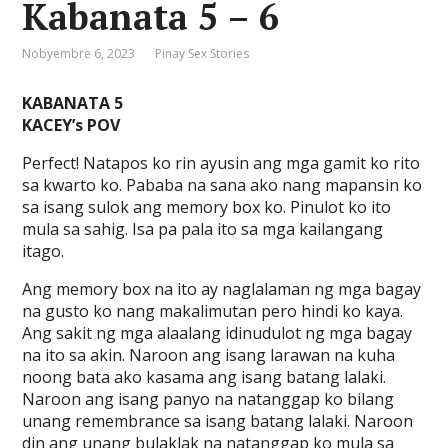
Kabanata 5 – 6
Nobyembre 6, 2023
Pinay Sex Stories
KABANATA 5
KACEY’s POV
Perfect! Natapos ko rin ayusin ang mga gamit ko rito
sa kwarto ko. Pababa na sana ako nang mapansin ko
sa isang sulok ang memory box ko. Pinulot ko ito
mula sa sahig. Isa pa pala ito sa mga kailangang
itago.
Ang memory box na ito ay naglalaman ng mga bagay
na gusto ko nang makalimutan pero hindi ko kaya.
Ang sakit ng mga alaalang idinudulot ng mga bagay
na ito sa akin. Naroon ang isang larawan na kuha
noong bata ako kasama ang isang batang lalaki.
Naroon ang isang panyo na natanggap ko bilang
unang remembrance sa isang batang lalaki. Naroon
din ang unang bulaklak na natanggap ko mula sa