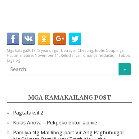
Mga kataga
2017 (5 years ago)
,
betrayal
,
Cheating
,
Erotic Couplings
,
Fiction
,
mature
,
November 11
,
Reluctance
,
romance
,
Seduction
,
Taboo
,
tagalog
MGA KAMAKAILANG POST
Pagtataksil 2
Kulas Anova – Pekpekolektor #pixie
Pamilya Ng Malilibog-part Vii: Ang Pagbubulgar