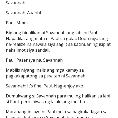
Savannah.
Savannah: Aaahhh…
Paul: Mmm…
Biglang hinalikan ni Savannah ang labi ni Paul.
Napadilat ang mata ni Paul sa gulat. Doon niya lang
na-realize na nawala siya saglit sa katinuan ng isip at
nakalimot siya sandali.
Paul: Pasensya na, Savannah.
Mabilis niyang inalis ang mga kamay sa
pagkakapatong sa puwitan ni Savannah.
Savannah: It’s fine, Paul. Nag-enjoy ako.
Dumukwang si Savannah para muling halikan sa labi
si Paul, pero iniwas ng lalaki ang mukha.
Marahang inilayo ni Paul mula sa pagkakadagan sa
kanyang katawan si Savannah hanggang sa