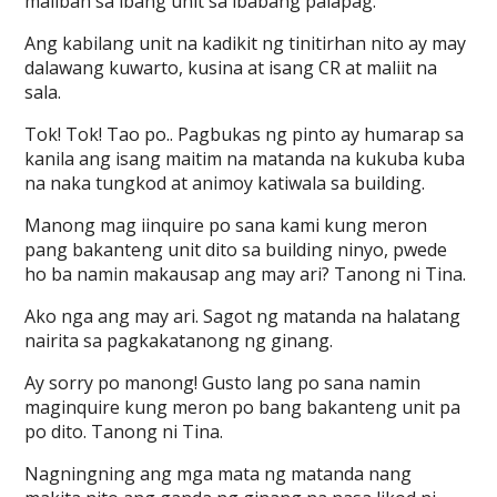
maliban sa ibang unit sa ibabang palapag.
Ang kabilang unit na kadikit ng tinitirhan nito ay may
dalawang kuwarto, kusina at isang CR at maliit na
sala.
Tok! Tok! Tao po.. Pagbukas ng pinto ay humarap sa
kanila ang isang maitim na matanda na kukuba kuba
na naka tungkod at animoy katiwala sa building.
Manong mag iinquire po sana kami kung meron
pang bakanteng unit dito sa building ninyo, pwede
ho ba namin makausap ang may ari? Tanong ni Tina.
Ako nga ang may ari. Sagot ng matanda na halatang
nairita sa pagkakatanong ng ginang.
Ay sorry po manong! Gusto lang po sana namin
maginquire kung meron po bang bakanteng unit pa
po dito. Tanong ni Tina.
Nagningning ang mga mata ng matanda nang