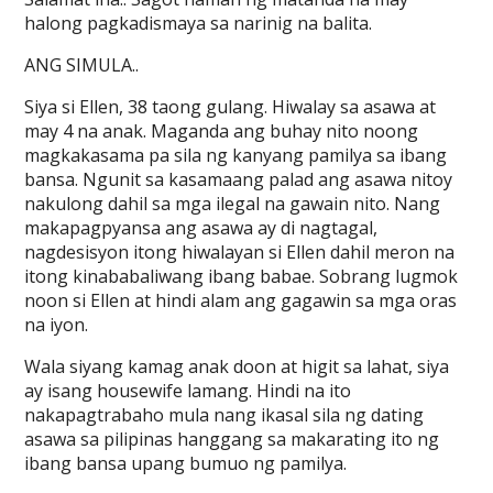
halong pagkadismaya sa narinig na balita.
ANG SIMULA..
Siya si Ellen, 38 taong gulang. Hiwalay sa asawa at
may 4 na anak. Maganda ang buhay nito noong
magkakasama pa sila ng kanyang pamilya sa ibang
bansa. Ngunit sa kasamaang palad ang asawa nitoy
nakulong dahil sa mga ilegal na gawain nito. Nang
makapagpyansa ang asawa ay di nagtagal,
nagdesisyon itong hiwalayan si Ellen dahil meron na
itong kinababaliwang ibang babae. Sobrang lugmok
noon si Ellen at hindi alam ang gagawin sa mga oras
na iyon.
Wala siyang kamag anak doon at higit sa lahat, siya
ay isang housewife lamang. Hindi na ito
nakapagtrabaho mula nang ikasal sila ng dating
asawa sa pilipinas hanggang sa makarating ito ng
ibang bansa upang bumuo ng pamilya.