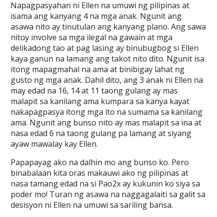
Napagpasyahan ni Ellen na umuwi ng pilipinas at
isama ang kanyang 4 na mga anak. Ngunit ang
asawa nito ay tinutulan ang kanyang plano. Ang sawa
nitoy involve sa mga ilegal na gawain at mga
delikadong tao at pag lasing ay binubugbog si Ellen
kaya ganun na lamang ang takot nito dito. Ngunit isa
itong mapagmahal na ama at binibigay lahat ng
gusto ng mga anak. Dahil dito, ang 3 anak ni Ellen na
may edad na 16, 14 at 11 taong gulang ay mas
malapit sa kanilang ama kumpara sa kanya kayat
nakapagpasya itong mga ito na sumama sa kanilang
ama. Ngunit ang bunso nito ay mas malapit sa ina at
nasa edad 6 na taong gulang pa lamang at siyang
ayaw mawalay kay Ellen.
Papapayag ako na dalhin mo ang bunso ko. Pero
binabalaan kita oras makauwi ako ng pilipinas at
nasa tamang edad na si Pao2x ay kukunin ko siya sa
poder mo! Turan ng asawa na naggagalaiti sa galit sa
desisyon ni Ellen na umuwi sa sariling bansa.