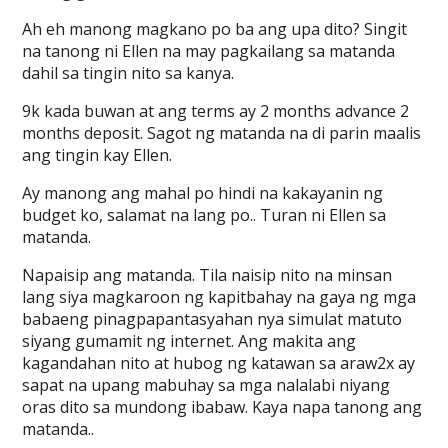
Ah eh manong magkano po ba ang upa dito? Singit
na tanong ni Ellen na may pagkailang sa matanda
dahil sa tingin nito sa kanya.
9k kada buwan at ang terms ay 2 months advance 2
months deposit. Sagot ng matanda na di parin maalis
ang tingin kay Ellen.
Ay manong ang mahal po hindi na kakayanin ng
budget ko, salamat na lang po.. Turan ni Ellen sa
matanda.
Napaisip ang matanda. Tila naisip nito na minsan
lang siya magkaroon ng kapitbahay na gaya ng mga
babaeng pinagpapantasyahan nya simulat matuto
siyang gumamit ng internet. Ang makita ang
kagandahan nito at hubog ng katawan sa araw2x ay
sapat na upang mabuhay sa mga nalalabi niyang
oras dito sa mundong ibabaw. Kaya napa tanong ang
matanda..