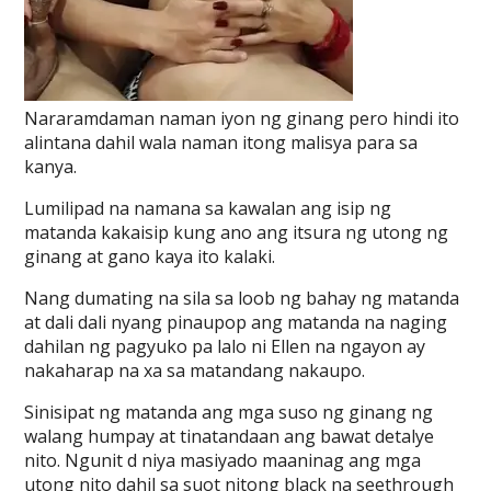
Nararamdaman naman iyon ng ginang pero hindi ito
alintana dahil wala naman itong malisya para sa
kanya.
Lumilipad na namana sa kawalan ang isip ng
matanda kakaisip kung ano ang itsura ng utong ng
ginang at gano kaya ito kalaki.
Nang dumating na sila sa loob ng bahay ng matanda
at dali dali nyang pinaupop ang matanda na naging
dahilan ng pagyuko pa lalo ni Ellen na ngayon ay
nakaharap na xa sa matandang nakaupo.
Sinisipat ng matanda ang mga suso ng ginang ng
walang humpay at tinatandaan ang bawat detalye
nito. Ngunit d niya masiyado maaninag ang mga
utong nito dahil sa suot nitong black na seethrough