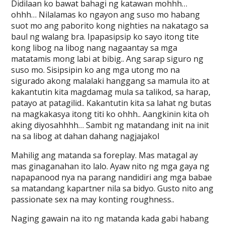
Didilaan ko bawat bahagi ng katawan mohhh…
ohhh… Nilalamas ko ngayon ang suso mo habang
suot mo ang paborito kong nighties na nakatago sa
baul ng walang bra. Ipapasipsip ko sayo itong tite
kong libog na libog nang nagaantay sa mga
matatamis mong labi at bibig.. Ang sarap siguro ng
suso mo. Sisipsipin ko ang mga utong mo na
sigurado akong malalaki hanggang sa mamula ito at
kakantutin kita magdamag mula sa talikod, sa harap,
patayo at patagilid.. Kakantutin kita sa lahat ng butas
na magkakasya itong titi ko ohhh.. Aangkinin kita oh
aking diyosahhhh… Sambit ng matandang init na init
na sa libog at dahan dahang nagjajakol
Mahilig ang matanda sa foreplay. Mas matagal ay
mas ginaganahan ito lalo. Ayaw nito ng mga gaya ng
napapanood nya na parang nandidiri ang mga babae
sa matandang kapartner nila sa bidyo. Gusto nito ang
passionate sex na may konting roughness..
Naging gawain na ito ng matanda kada gabi habang