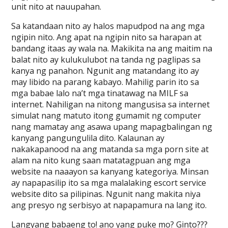
unit nito at nauupahan.
Sa katandaan nito ay halos mapudpod na ang mga
ngipin nito. Ang apat na ngipin nito sa harapan at
bandang itaas ay wala na. Makikita na ang maitim na
balat nito ay kulukulubot na tanda ng paglipas sa
kanya ng panahon. Ngunit ang matandang ito ay
may libido na parang kabayo. Mahilig parin ito sa
mga babae lalo na’t mga tinatawag na MILF sa
internet. Nahiligan na nitong mangusisa sa internet
simulat nang matuto itong gumamit ng computer
nang mamatay ang asawa upang mapagbalingan ng
kanyang pangungulila dito. Kalaunan ay
nakakapanood na ang matanda sa mga porn site at
alam na nito kung saan matatagpuan ang mga
website na naaayon sa kanyang kategoriya. Minsan
ay napapasilip ito sa mga malalaking escort service
website dito sa pilipinas. Ngunit nang makita niya
ang presyo ng serbisyo at napapamura na lang ito.
Langyang babaeng to! ano yang puke mo? Ginto???