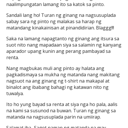
naalimpungatan lamang ito sa katok sa pinto.
Sandali lang ho! Turan ng ginang na nagsusuplada
sabay sara ng pinto ng malakas sa harap ng
matandang kinakainisan at pinandidirian. Blaggg!!!
Saka na lamang napagtanto ng ginang ang itsura sa
suot nito nang mapadaan siya sa salamin ng kanyang
aparador upang kunin ang perang pambayad sa
renta.
Nang magbukas muli ang pinto ay halata ang
pagkadismaya sa mukha ng matanda nang makitang
nagsuot na ang ginang ng t-shirt na makapal at
binalot ang ibabang bahagi ng katawan nito ng
tuwalya.
Ito ho yung bayad sa renta at siya nga ho pala, aalis
na kami sa susunod na buwan. Turan ng ginang sa
matanda na nagsusuplada parin na umiirap.
Salamat iha.. Sagot naman ng matanda na may