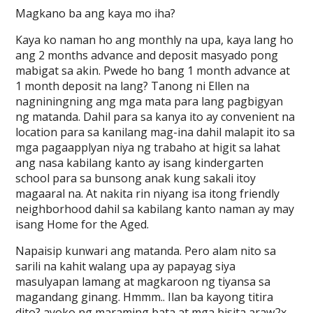
Magkano ba ang kaya mo iha?
Kaya ko naman ho ang monthly na upa, kaya lang ho
ang 2 months advance and deposit masyado pong
mabigat sa akin. Pwede ho bang 1 month advance at
1 month deposit na lang? Tanong ni Ellen na
nagniningning ang mga mata para lang pagbigyan
ng matanda. Dahil para sa kanya ito ay convenient na
location para sa kanilang mag-ina dahil malapit ito sa
mga pagaapplyan niya ng trabaho at higit sa lahat
ang nasa kabilang kanto ay isang kindergarten
school para sa bunsong anak kung sakali itoy
magaaral na. At nakita rin niyang isa itong friendly
neighborhood dahil sa kabilang kanto naman ay may
isang Home for the Aged.
Napaisip kunwari ang matanda. Pero alam nito sa
sarili na kahit walang upa ay papayag siya
masulyapan lamang at magkaroon ng tiyansa sa
magandang ginang. Hmmm.. Ilan ba kayong titira
dito? ayoko ng maraming bata at mga bisita araw2x.