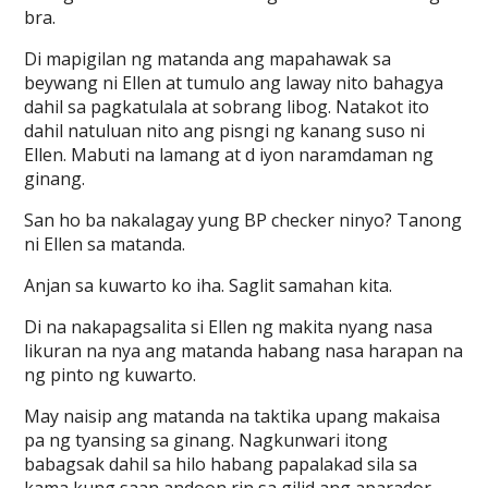
bra.
Di mapigilan ng matanda ang mapahawak sa
beywang ni Ellen at tumulo ang laway nito bahagya
dahil sa pagkatulala at sobrang libog. Natakot ito
dahil natuluan nito ang pisngi ng kanang suso ni
Ellen. Mabuti na lamang at d iyon naramdaman ng
ginang.
San ho ba nakalagay yung BP checker ninyo? Tanong
ni Ellen sa matanda.
Anjan sa kuwarto ko iha. Saglit samahan kita.
Di na nakapagsalita si Ellen ng makita nyang nasa
likuran na nya ang matanda habang nasa harapan na
ng pinto ng kuwarto.
May naisip ang matanda na taktika upang makaisa
pa ng tyansing sa ginang. Nagkunwari itong
babagsak dahil sa hilo habang papalakad sila sa