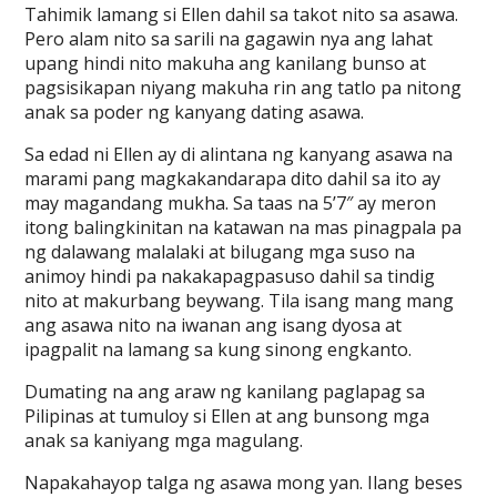
Tahimik lamang si Ellen dahil sa takot nito sa asawa.
Pero alam nito sa sarili na gagawin nya ang lahat
upang hindi nito makuha ang kanilang bunso at
pagsisikapan niyang makuha rin ang tatlo pa nitong
anak sa poder ng kanyang dating asawa.
Sa edad ni Ellen ay di alintana ng kanyang asawa na
marami pang magkakandarapa dito dahil sa ito ay
may magandang mukha. Sa taas na 5’7″ ay meron
itong balingkinitan na katawan na mas pinagpala pa
ng dalawang malalaki at bilugang mga suso na
animoy hindi pa nakakapagpasuso dahil sa tindig
nito at makurbang beywang. Tila isang mang mang
ang asawa nito na iwanan ang isang dyosa at
ipagpalit na lamang sa kung sinong engkanto.
Dumating na ang araw ng kanilang paglapag sa
Pilipinas at tumuloy si Ellen at ang bunsong mga
anak sa kaniyang mga magulang.
Napakahayop talga ng asawa mong yan. Ilang beses