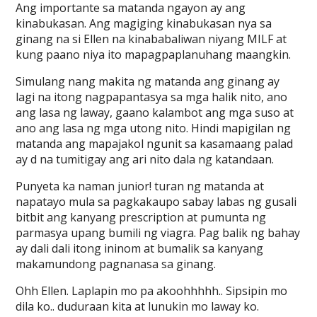
Ang importante sa matanda ngayon ay ang
kinabukasan. Ang magiging kinabukasan nya sa
ginang na si Ellen na kinababaliwan niyang MILF at
kung paano niya ito mapagpaplanuhang maangkin.
Simulang nang makita ng matanda ang ginang ay
lagi na itong nagpapantasya sa mga halik nito, ano
ang lasa ng laway, gaano kalambot ang mga suso at
ano ang lasa ng mga utong nito. Hindi mapigilan ng
matanda ang mapajakol ngunit sa kasamaang palad
ay d na tumitigay ang ari nito dala ng katandaan.
Punyeta ka naman junior! turan ng matanda at
napatayo mula sa pagkakaupo sabay labas ng gusali
bitbit ang kanyang prescription at pumunta ng
parmasya upang bumili ng viagra. Pag balik ng bahay
ay dali dali itong ininom at bumalik sa kanyang
makamundong pagnanasa sa ginang.
Ohh Ellen. Laplapin mo pa akoohhhhh.. Sipsipin mo
dila ko.. duduraan kita at lunukin mo laway ko.