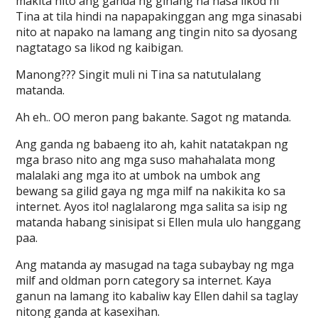
makita nito ang ganda ng ginang na nasa likod ni
Tina at tila hindi na napapakinggan ang mga sinasabi
nito at napako na lamang ang tingin nito sa dyosang
nagtatago sa likod ng kaibigan.
Manong??? Singit muli ni Tina sa natutulalang
matanda.
Ah eh.. OO meron pang bakante. Sagot ng matanda.
Ang ganda ng babaeng ito ah, kahit natatakpan ng
mga braso nito ang mga suso mahahalata mong
malalaki ang mga ito at umbok na umbok ang
bewang sa gilid gaya ng mga milf na nakikita ko sa
internet. Ayos ito! naglalarong mga salita sa isip ng
matanda habang sinisipat si Ellen mula ulo hanggang
paa.
Ang matanda ay masugad na taga subaybay ng mga
milf and oldman porn category sa internet. Kaya
ganun na lamang ito kabaliw kay Ellen dahil sa taglay
nitong ganda at kasexihan.