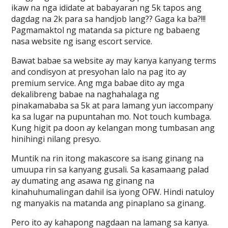
ikaw na nga ididate at babayaran ng 5k tapos ang
dagdag na 2k para sa handjob lang?? Gaga ka ba?!!!
Pagmamaktol ng matanda sa picture ng babaeng
nasa website ng isang escort service.
Bawat babae sa website ay may kanya kanyang terms
and condisyon at presyohan lalo na pag ito ay
premium service. Ang mga babae dito ay mga
dekalibreng babae na naghahalaga ng
pinakamababa sa 5k at para lamang yun iaccompany
ka sa lugar na pupuntahan mo. Not touch kumbaga.
Kung higit pa doon ay kelangan mong tumbasan ang
hinihingi nilang presyo.
Muntik na rin itong makascore sa isang ginang na
umuupa rin sa kanyang gusali. Sa kasamaang palad
ay dumating ang asawa ng ginang na
kinahuhumalingan dahil isa iyong OFW. Hindi natuloy
ng manyakis na matanda ang pinaplano sa ginang.
Pero ito ay kahapong nagdaan na lamang sa kanya.