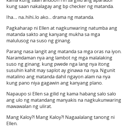
kama kung saan andoon rin sa gilid ang aparador
kung saan nakalagay ang bp checker ng matanda.
Iha…. na..hihi..lo ako… drama ng matanda.
Pagkaharap ni Ellen at nagkunwaring natumba ang
matanda sakto ang kanyang mukha sa mga
malulusog na suso ng ginang.
Parang nasa langit ang matanda sa mga oras na iyon.
Naramdaman nya ang lambot ng mga malalaking
suso ng ginang. kung pwede nga lang nya itong
susuhin kahit may saplot ay ginawa na nya. Ngunit
matalino ang matanda dahil ngayon alam na nya
kung pano niya gagawin ang kanyang plano.
Napaupo si Ellen sa gilid ng kama habang salo salo
ang ulo ng matandang manyakis na nagkukunwaring
mawawalan ng ulirat.
Mang Kaloy?! Mang Kaloy?! Nagaalalang tanong ni
Ellen.