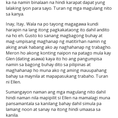
ka na namin binalaan na hindi karapat dapat yung
lalaking iyon para sayo. Turan ng mga magulang nito
sa kanya.
Inay, Itay.. Wala na po tayong magagawa kundi
harapin na lang itong pagkakataong ito dahil andito
na ho eh. Gusto ko sanang magbagong buhay at
mag-umpisang maghanap ng matitirhan namin ng
aking anak habang ako ay naghahanap ng trabagho.
Meron ho akong konting naipon na patago mula kay
Glen (dating asawa) kaya ito ho ang pangumpisa
namin sa bagong buhay dito sa pilipinas at
maghahanap ho muna ako ng aming mauupahang
bahay sa maynila at mapapasukang trabaho. Turan
ni Ellen.
Sumangayon naman ang mga magulang nito dahil
hindi naman nila mapipilit si Ellen na mamalagi muna
pansamantala sa kanilang bahay dahil simula pa
lamang noon at sanay na itong hindi umaasa sa
kanila.