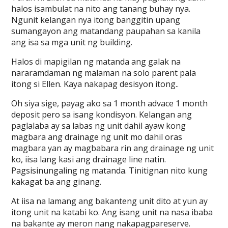
halos isambulat na nito ang tanang buhay nya.
Ngunit kelangan nya itong banggitin upang
sumangayon ang matandang paupahan sa kanila
ang isa sa mga unit ng building.
Halos di mapigilan ng matanda ang galak na
nararamdaman ng malaman na solo parent pala
itong si Ellen. Kaya nakapag desisyon itong..
Oh siya sige, payag ako sa 1 month advace 1 month
deposit pero sa isang kondisyon. Kelangan ang
paglalaba ay sa labas ng unit dahil ayaw kong
magbara ang drainage ng unit mo dahil oras
magbara yan ay magbabara rin ang drainage ng unit
ko, iisa lang kasi ang drainage line natin.
Pagsisinungaling ng matanda. Tinitignan nito kung
kakagat ba ang ginang.
At iisa na lamang ang bakanteng unit dito at yun ay
itong unit na katabi ko. Ang isang unit na nasa ibaba
na bakante ay meron nang nakapagpareserve.