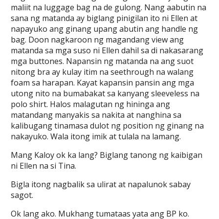
maliit na luggage bag na de gulong. Nang aabutin na
sana ng matanda ay biglang pinigilan ito ni Ellen at
napayuko ang ginang upang abutin ang handle ng
bag. Doon nagkaroon ng magandang view ang
matanda sa mga suso ni Ellen dahil sa di nakasarang
mga buttones. Napansin ng matanda na ang suot
nitong bra ay kulay itim na seethrough na walang
foam sa harapan. Kayat kapansin pansin ang mga
utong nito na bumabakat sa kanyang sleeveless na
polo shirt. Halos malagutan ng hininga ang
matandang manyakis sa nakita at nanghina sa
kalibugang tinamasa dulot ng position ng ginang na
nakayuko. Wala itong imik at tulala na lamang.
Mang Kaloy ok ka lang? Biglang tanong ng kaibigan
ni Ellen na si Tina.
Bigla itong nagbalik sa ulirat at napalunok sabay
sagot.
Ok lang ako. Mukhang tumataas yata ang BP ko.