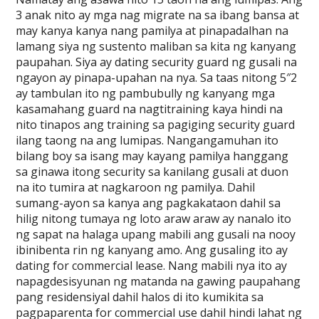
3 anak nito ay mga nag migrate na sa ibang bansa at
may kanya kanya nang pamilya at pinapadalhan na
lamang siya ng sustento maliban sa kita ng kanyang
paupahan. Siya ay dating security guard ng gusali na
ngayon ay pinapa-upahan na nya. Sa taas nitong 5″2
ay tambulan ito ng pambubully ng kanyang mga
kasamahang guard na nagtitraining kaya hindi na
nito tinapos ang training sa pagiging security guard
ilang taong na ang lumipas. Nangangamuhan ito
bilang boy sa isang may kayang pamilya hanggang
sa ginawa itong security sa kanilang gusali at duon
na ito tumira at nagkaroon ng pamilya. Dahil
sumang-ayon sa kanya ang pagkakataon dahil sa
hilig nitong tumaya ng loto araw araw ay nanalo ito
ng sapat na halaga upang mabili ang gusali na nooy
ibinibenta rin ng kanyang amo. Ang gusaling ito ay
dating for commercial lease. Nang mabili nya ito ay
napagdesisyunan ng matanda na gawing paupahang
pang residensiyal dahil halos di ito kumikita sa
pagpaparenta for commercial use dahil hindi lahat ng