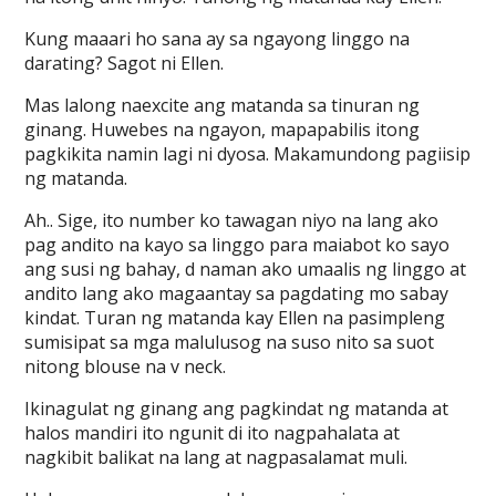
Kung maaari ho sana ay sa ngayong linggo na
darating? Sagot ni Ellen.
Mas lalong naexcite ang matanda sa tinuran ng
ginang. Huwebes na ngayon, mapapabilis itong
pagkikita namin lagi ni dyosa. Makamundong pagiisip
ng matanda.
Ah.. Sige, ito number ko tawagan niyo na lang ako
pag andito na kayo sa linggo para maiabot ko sayo
ang susi ng bahay, d naman ako umaalis ng linggo at
andito lang ako magaantay sa pagdating mo sabay
kindat. Turan ng matanda kay Ellen na pasimpleng
sumisipat sa mga malulusog na suso nito sa suot
nitong blouse na v neck.
Ikinagulat ng ginang ang pagkindat ng matanda at
halos mandiri ito ngunit di ito nagpahalata at
nagkibit balikat na lang at nagpasalamat muli.