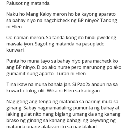
Palusot ng matanda.
Naku ho Mang Kaloy meron ho ba kayong aparato
sa bahay niyo na nagchicheck ng BP ninyo? Tanong
ni Ellen.
Oo naman meron. Sa tanda kong ito hindi pwedeng
mawala iyon. Sagot ng matanda na pasuplado
kunwari.
Punta ho muna tayo sa bahay niyo para macheck ko
ang BP ninyo. D po ako nurse pero marunong po ako
gumamit nung aparto. Turan ni Ellen.
Tina ikaw na muna bahala jan. Si Pao2x andun na sa
kuwarto tulog ulit. Wika ni Ellen sa kaibigan.
Nagigting ang tenga ng matanda sa narinig mula sa
ginang. Sabay nagmamadaling pumunta ng bahay at
laking gulat nito nang biglang umangkla ang kanang
braso ng ginang sa kanang bahagi ng beywang ng
matanda upang alalayan ito sa paglalakad.