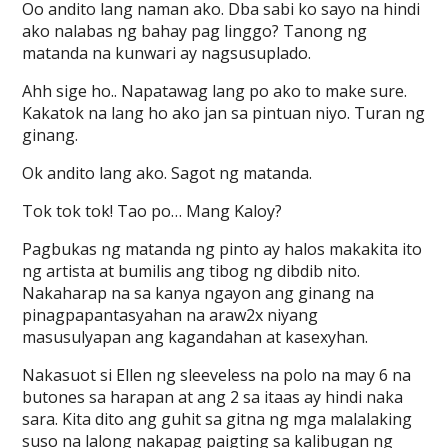
Oo andito lang naman ako. Dba sabi ko sayo na hindi
ako nalabas ng bahay pag linggo? Tanong ng
matanda na kunwari ay nagsusuplado.
Ahh sige ho.. Napatawag lang po ako to make sure.
Kakatok na lang ho ako jan sa pintuan niyo. Turan ng
ginang.
Ok andito lang ako. Sagot ng matanda.
Tok tok tok! Tao po… Mang Kaloy?
Pagbukas ng matanda ng pinto ay halos makakita ito
ng artista at bumilis ang tibog ng dibdib nito.
Nakaharap na sa kanya ngayon ang ginang na
pinagpapantasyahan na araw2x niyang
masusulyapan ang kagandahan at kasexyhan.
Nakasuot si Ellen ng sleeveless na polo na may 6 na
butones sa harapan at ang 2 sa itaas ay hindi naka
sara. Kita dito ang guhit sa gitna ng mga malalaking
suso na lalong nakapag paigting sa kalibugan ng