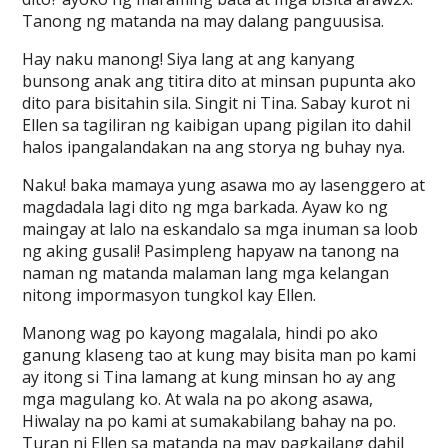
Tanong ng matanda na may dalang panguusisa.
Hay naku manong! Siya lang at ang kanyang
bunsong anak ang titira dito at minsan pupunta ako
dito para bisitahin sila. Singit ni Tina. Sabay kurot ni
Ellen sa tagiliran ng kaibigan upang pigilan ito dahil
halos ipangalandakan na ang storya ng buhay nya.
Naku! baka mamaya yung asawa mo ay lasenggero at
magdadala lagi dito ng mga barkada. Ayaw ko ng
maingay at lalo na eskandalo sa mga inuman sa loob
ng aking gusali! Pasimpleng hapyaw na tanong na
naman ng matanda malaman lang mga kelangan
nitong impormasyon tungkol kay Ellen.
Manong wag po kayong magalala, hindi po ako
ganung klaseng tao at kung may bisita man po kami
ay itong si Tina lamang at kung minsan ho ay ang
mga magulang ko. At wala na po akong asawa,
Hiwalay na po kami at sumakabilang bahay na po.
Turan ni Ellen sa matanda na may pagkailang dahil