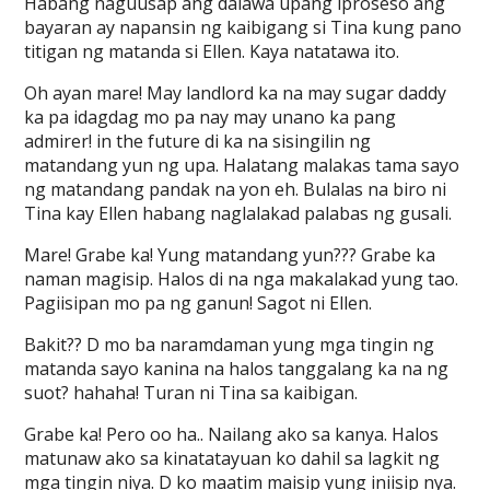
Habang naguusap ang dalawa upang iproseso ang
bayaran ay napansin ng kaibigang si Tina kung pano
titigan ng matanda si Ellen. Kaya natatawa ito.
Oh ayan mare! May landlord ka na may sugar daddy
ka pa idagdag mo pa nay may unano ka pang
admirer! in the future di ka na sisingilin ng
matandang yun ng upa. Halatang malakas tama sayo
ng matandang pandak na yon eh. Bulalas na biro ni
Tina kay Ellen habang naglalakad palabas ng gusali.
Mare! Grabe ka! Yung matandang yun??? Grabe ka
naman magisip. Halos di na nga makalakad yung tao.
Pagiisipan mo pa ng ganun! Sagot ni Ellen.
Bakit?? D mo ba naramdaman yung mga tingin ng
matanda sayo kanina na halos tanggalang ka na ng
suot? hahaha! Turan ni Tina sa kaibigan.
Grabe ka! Pero oo ha.. Nailang ako sa kanya. Halos
matunaw ako sa kinatatayuan ko dahil sa lagkit ng
mga tingin niya. D ko maatim maisip yung iniisip nya.