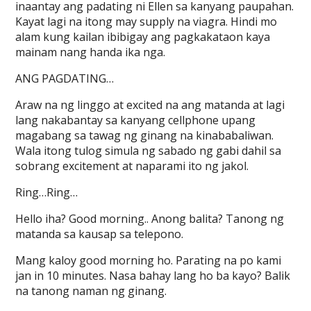
inaantay ang padating ni Ellen sa kanyang paupahan.
Kayat lagi na itong may supply na viagra. Hindi mo
alam kung kailan ibibigay ang pagkakataon kaya
mainam nang handa ika nga.
ANG PAGDATING…
Araw na ng linggo at excited na ang matanda at lagi
lang nakabantay sa kanyang cellphone upang
magabang sa tawag ng ginang na kinababaliwan.
Wala itong tulog simula ng sabado ng gabi dahil sa
sobrang excitement at naparami ito ng jakol.
Ring…Ring…
Hello iha? Good morning.. Anong balita? Tanong ng
matanda sa kausap sa telepono.
Mang kaloy good morning ho. Parating na po kami
jan in 10 minutes. Nasa bahay lang ho ba kayo? Balik
na tanong naman ng ginang.