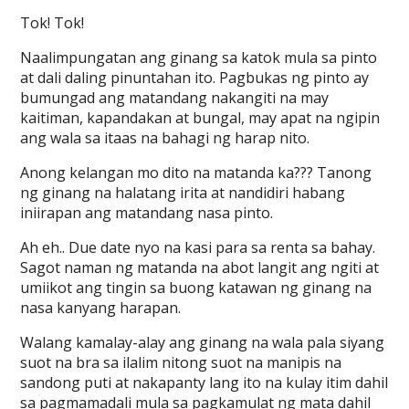
Tok! Tok!
Naalimpungatan ang ginang sa katok mula sa pinto
at dali daling pinuntahan ito. Pagbukas ng pinto ay
bumungad ang matandang nakangiti na may
kaitiman, kapandakan at bungal, may apat na ngipin
ang wala sa itaas na bahagi ng harap nito.
Anong kelangan mo dito na matanda ka??? Tanong
ng ginang na halatang irita at nandidiri habang
iniirapan ang matandang nasa pinto.
Ah eh.. Due date nyo na kasi para sa renta sa bahay.
Sagot naman ng matanda na abot langit ang ngiti at
umiikot ang tingin sa buong katawan ng ginang na
nasa kanyang harapan.
Walang kamalay-alay ang ginang na wala pala siyang
suot na bra sa ilalim nitong suot na manipis na
sandong puti at nakapanty lang ito na kulay itim dahil
sa pagmamadali mula sa pagkamulat ng mata dahil