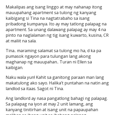
Makalipas ang isang linggo at may nahanap itong
mauupahang apartment sa tulong ng kanyang
kaibigang si Tina na nagtatrabaho sa isang
pribadong kumpanya. Ito ay may tatlong palapag na
apartment. Sa unang dalawang palapag ay may 4 na
pinto na naglalaman ng tig isang kuwarto, kusina, CR
at maliit na sala.
Tina.. maraming salamat sa tulong mo ha, d ka pa
pumasok ngayon para tulungan lang akong
maghanap ng mauupahan.. Turan ni Ellen sa
kaibigan.
Naku wala yun! Kahit sa ganitong paraan man lang
makatulong ako sayo. Halika’t puntahan na natin ang
landlod sa itaas. Sagot ni Tina.
Ang landlord ay nasa pangatlong bahagi ng palapag.
Sa palapag na iyon at may 2 unit lamang, ang
kanyang tinitirhan at isang unit na papaupahan