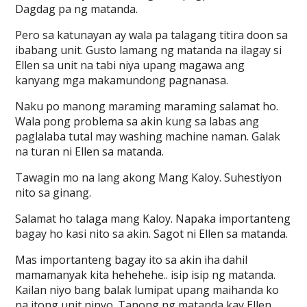
Dagdag pa ng matanda.
Pero sa katunayan ay wala pa talagang titira doon sa
ibabang unit. Gusto lamang ng matanda na ilagay si
Ellen sa unit na tabi niya upang magawa ang
kanyang mga makamundong pagnanasa.
Naku po manong maraming maraming salamat ho.
Wala pong problema sa akin kung sa labas ang
paglalaba tutal may washing machine naman. Galak
na turan ni Ellen sa matanda.
Tawagin mo na lang akong Mang Kaloy. Suhestiyon
nito sa ginang.
Salamat ho talaga mang Kaloy. Napaka importanteng
bagay ho kasi nito sa akin. Sagot ni Ellen sa matanda.
Mas importanteng bagay ito sa akin iha dahil
mamamanyak kita hehehehe.. isip isip ng matanda.
Kailan niyo bang balak lumipat upang maihanda ko
na itong unit ninyo. Tanong ng matanda kay Ellen.