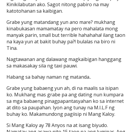
Kinikilabutan ako. Sagot nitong pabiro na may
katotohanan sa kaibigan.
Grabe yung matandang yun ano mare? mukhang
kinabukasan mamamatay na pero mahalata mong
manyak parin, small but terrible hahahaha! ilang taon
na kaya yun at bakit buhay pa?! bulalas na biro ni
Tina.
Nagtawanan ang dalawang magkaibigan hanggang
sa makasakay sila ng taxi pauwi.
Habang sa bahay naman ng matanda..
Grabe yung babaeng yun ah, di na maalis sa isipan
ko. Mukhang mas grabe pa ang dating nun kumpara
sa mga babaeng pinagpapantasyahan ko sa internet
at dito sa paupahan. Iyon ang tunay na M.I.L.F ng
buhay ko. Makamundong pagiisip ni Mang Kaloy.
Si Mang Kaloy ay 78 Anyos na at isang biyudo.
Namatay ang asawa nito 15 taon na ang lumipas. Ang