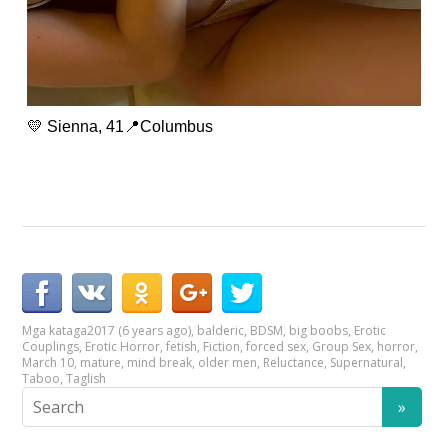
💛 Sienna, 41📍Columbus
Mga kataga
2017 (6 years ago)
,
balderic
,
BDSM
,
big boobs
,
Erotic
Couplings
,
Erotic Horror
,
fetish
,
Fiction
,
forced sex
,
Group Sex
,
horror
,
March 10
,
mature
,
mind break
,
older men
,
Reluctance
,
Supernatural
,
Taboo
,
Taglish