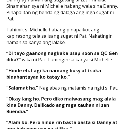
Sinamahan sya ni Michelle habang wala sina Danny.
Pinapalitan ng benda ng dalaga ang mga sugat ni
Pat.
Tahimik si Michelle habang pinapaikot ang
kapirasong tela sa isang sugat ni Pat. Nakatingin
naman sa kanya ang lalake.
“Di tayo gaanong nagkaka usap noon sa QC Gen
diba?”
wika ni Pat. Tumingin sa kanya si Michelle.
“Hinde eh. Lagi ka namang busy at tsaka
binabantayan ko tatay ko.”
“Salamat ha.”
Naglabas ng matamis na ngiti si Pat.
“Okay lang ho. Pero diko maiwasang mag alala
kina Danny. Delikado ang mga tauhan ni sen
Buendia.”
“Alam ko. Pero hinde rin basta basta si Danny at
ang babaeng yun na si Elza.”