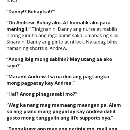
basa.
“Danny!? Buhay ka!?”
“Oo Andrew. Buhay ako. At bumalik ako para
maningil.”
Tinignan ni Danny ang nurse at mabilis
nitong kinuha ang mga damit saka lumabas ng silid.
Sinara ni Danny ang pinto at ni lock. Nakapag bihis
naman ng shorts si Andrew.
“Anong ibig mong sabihin? May utang ba ako
sayo?”
“Marami Andrew. Isa na dun ang pagtangka
mong pagpatay kay Andrea.”
“Ha!? Anong pinagsasabi mo?”
“Wag ka nang mag mamaang maangan pa. Alam
ko ang plano mong pagpatay kay Andrea dahil
gusto mong tanggalin ang life supports nya.”
“Danny kung ano man ang narinig mo, mali ang