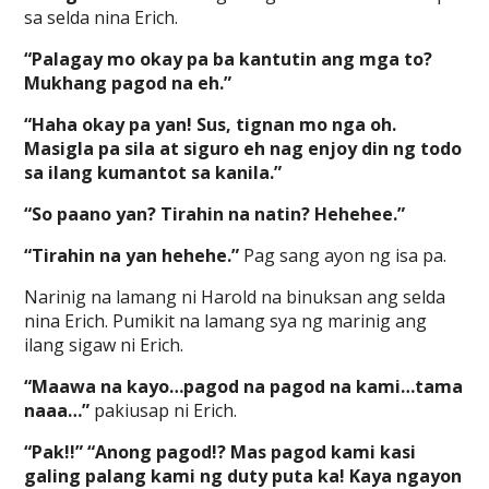
sa selda nina Erich.
“Palagay mo okay pa ba kantutin ang mga to?
Mukhang pagod na eh.”
“Haha okay pa yan! Sus, tignan mo nga oh.
Masigla pa sila at siguro eh nag enjoy din ng todo
sa ilang kumantot sa kanila.”
“So paano yan? Tirahin na natin? Hehehee.”
“Tirahin na yan hehehe.”
Pag sang ayon ng isa pa.
Narinig na lamang ni Harold na binuksan ang selda
nina Erich. Pumikit na lamang sya ng marinig ang
ilang sigaw ni Erich.
“Maawa na kayo…pagod na pagod na kami…tama
naaa…”
pakiusap ni Erich.
“Pak!!” “Anong pagod!? Mas pagod kami kasi
galing palang kami ng duty puta ka! Kaya ngayon