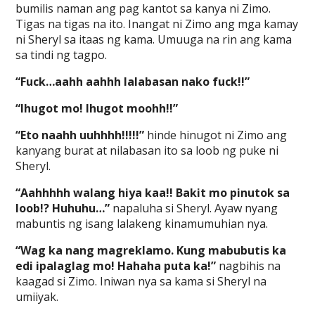
bumilis naman ang pag kantot sa kanya ni Zimo.
Tigas na tigas na ito. Inangat ni Zimo ang mga kamay
ni Sheryl sa itaas ng kama. Umuuga na rin ang kama
sa tindi ng tagpo.
“Fuck…aahh aahhh lalabasan nako fuck!!”
“Ihugot mo! Ihugot moohh!!”
“Eto naahh uuhhhh!!!!!”
hinde hinugot ni Zimo ang
kanyang burat at nilabasan ito sa loob ng puke ni
Sheryl.
“Aahhhhh walang hiya kaa!! Bakit mo pinutok sa
loob!? Huhuhu…”
napaluha si Sheryl. Ayaw nyang
mabuntis ng isang lalakeng kinamumuhian nya.
“Wag ka nang magreklamo. Kung mabubutis ka
edi ipalaglag mo! Hahaha puta ka!”
nagbihis na
kaagad si Zimo. Iniwan nya sa kama si Sheryl na
umiiyak.