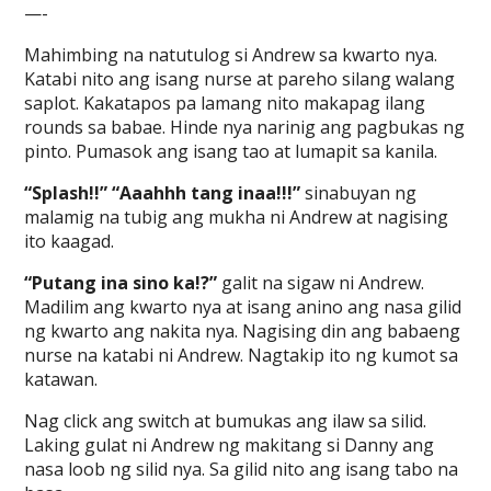
—-
Mahimbing na natutulog si Andrew sa kwarto nya.
Katabi nito ang isang nurse at pareho silang walang
saplot. Kakatapos pa lamang nito makapag ilang
rounds sa babae. Hinde nya narinig ang pagbukas ng
pinto. Pumasok ang isang tao at lumapit sa kanila.
“Splash!!” “Aaahhh tang inaa!!!”
sinabuyan ng
malamig na tubig ang mukha ni Andrew at nagising
ito kaagad.
“Putang ina sino ka!?”
galit na sigaw ni Andrew.
Madilim ang kwarto nya at isang anino ang nasa gilid
ng kwarto ang nakita nya. Nagising din ang babaeng
nurse na katabi ni Andrew. Nagtakip ito ng kumot sa
katawan.
Nag click ang switch at bumukas ang ilaw sa silid.
Laking gulat ni Andrew ng makitang si Danny ang
nasa loob ng silid nya. Sa gilid nito ang isang tabo na