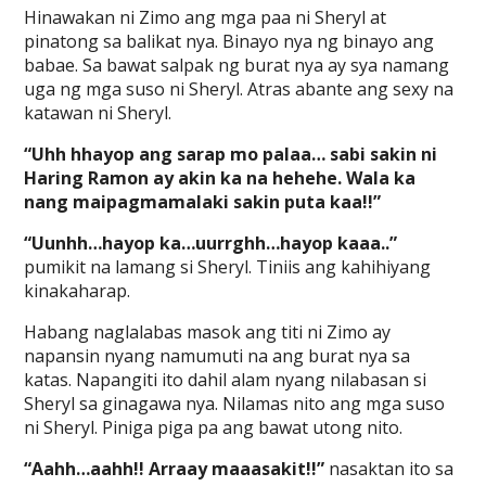
Hinawakan ni Zimo ang mga paa ni Sheryl at
pinatong sa balikat nya. Binayo nya ng binayo ang
babae. Sa bawat salpak ng burat nya ay sya namang
uga ng mga suso ni Sheryl. Atras abante ang sexy na
katawan ni Sheryl.
“Uhh hhayop ang sarap mo palaa… sabi sakin ni
Haring Ramon ay akin ka na hehehe. Wala ka
nang maipagmamalaki sakin puta kaa!!”
“Uunhh…hayop ka…uurrghh…hayop kaaa..”
pumikit na lamang si Sheryl. Tiniis ang kahihiyang
kinakaharap.
Habang naglalabas masok ang titi ni Zimo ay
napansin nyang namumuti na ang burat nya sa
katas. Napangiti ito dahil alam nyang nilabasan si
Sheryl sa ginagawa nya. Nilamas nito ang mga suso
ni Sheryl. Piniga piga pa ang bawat utong nito.
“Aahh…aahh!! Arraay maaasakit!!”
nasaktan ito sa