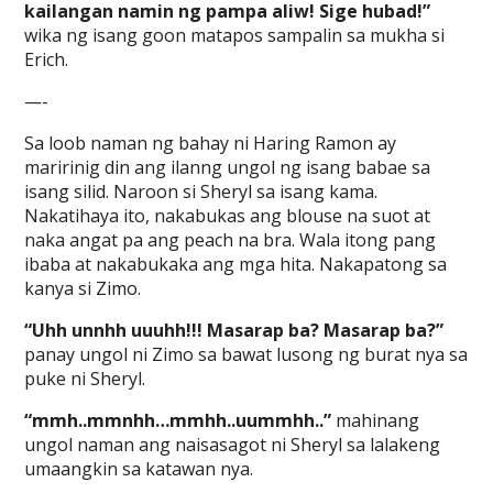
kailangan namin ng pampa aliw! Sige hubad!”
wika ng isang goon matapos sampalin sa mukha si
Erich.
—-
Sa loob naman ng bahay ni Haring Ramon ay
maririnig din ang ilanng ungol ng isang babae sa
isang silid. Naroon si Sheryl sa isang kama.
Nakatihaya ito, nakabukas ang blouse na suot at
naka angat pa ang peach na bra. Wala itong pang
ibaba at nakabukaka ang mga hita. Nakapatong sa
kanya si Zimo.
“Uhh unnhh uuuhh!!! Masarap ba? Masarap ba?”
panay ungol ni Zimo sa bawat lusong ng burat nya sa
puke ni Sheryl.
“mmh..mmnhh…mmhh..uummhh..”
mahinang
ungol naman ang naisasagot ni Sheryl sa lalakeng
umaangkin sa katawan nya.