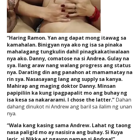
“Haring Ramon. Yan ang dapat mong itawag sa
kamahalan. Binigyan nya ako ng isa sa pinaka
mahalagang tungkulin dahil pinagkakatiwalaan
nya ako. Danny, comatose na si Andrea. Gulay na
sya. Ilang araw nang walang progress ang status
nya. Darating din ang panahon at mamamatay na
rin sya. Nasasayang lang ang supply sa kanya.
Mahirap ang maging doktor Danny. Minsan
papipiliin ka kung ipagpapalit mo ang buhay ng
isa kesa sa nakararami. I chose the latter.”
Dahan
dahang dinukot ni Andrew ang baril sa ilalim ng unan
nya.
“Wala kang kasing sama Andrew. Lahat ng taong
nasa paligid mo ay nasisira ang buhay. Si Kuya
Jeric, si Nikka at ngayon naman si Andrea!”