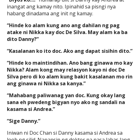
inangat ang kamay nito. Ipinahid sa pisngi nya
habang dinadama ang init ng kamay.
“Hinde ko alam kung ano ang dahilan ng pag
atake ni Nikka kay doc De Silva. May alam ka ba
dito Danny?”
“Kasalanan ko ito doc. Ako ang dapat sisihin dito.”
“Hinde ko maintindihan. Ano bang ginawa mo kay
Nikka? Alam kong may relasyon kayo ni doc De
Silva pero di ko alam kung bakit kasalanan mo rin
ang ginawa ni Nikka sa kanya.”
“Mahabang paliwanag yan doc. Kung okay lang
sana eh pwedeng bigyan nyo ako ng sandali na
kasama si Andrea.”
“Sige Danny.”
Iniwan ni Doc Chan si Danny kasama si Andrea sa
loob ng silid. Napansin ng doktor na nasa labas lang