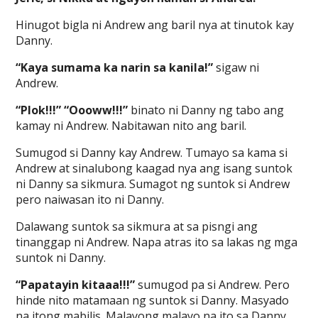
Hinugot bigla ni Andrew ang baril nya at tinutok kay
Danny.
“Kaya sumama ka narin sa kanila!”
sigaw ni
Andrew.
“Plok!!!” “Oooww!!!”
binato ni Danny ng tabo ang
kamay ni Andrew. Nabitawan nito ang baril.
Sumugod si Danny kay Andrew. Tumayo sa kama si
Andrew at sinalubong kaagad nya ang isang suntok
ni Danny sa sikmura. Sumagot ng suntok si Andrew
pero naiwasan ito ni Danny.
Dalawang suntok sa sikmura at sa pisngi ang
tinanggap ni Andrew. Napa atras ito sa lakas ng mga
suntok ni Danny.
“Papatayin kitaaa!!!”
sumugod pa si Andrew. Pero
hinde nito matamaan ng suntok si Danny. Masyado
na itong mabilis. Malayong malayo na ito sa Danny