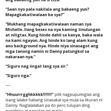
“Saan nyo pala nakilala ang babaeng yun?
Mapagkakatiwalaan ba sya?”
“Mukhang mapagkakatiwalaan naman sya
Michelle. Ilang beses na nya kaming tinulungan
at niligtas. Kung hinde dahil sa kanya, baka wala
na kami ngayon. Ang hinde ko lang alam kung
ano background nya. Hinde niya sinasagot ang
mga tanong namin ni Danny patungkol sa
nakaraan nya.”
“Siguro nag iingat lang sya sir.”
“Siguro nga.”
—-
“Hhuurrrgghkkkkk!!!!!!!”
pilit nagpupumiglas ang
isang lalake habang sinasakal sya mula sa likuran ni
Danny. Naglalalaban pa ito pero tuluyan ding
nanghina at nawalan ng malay.