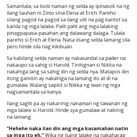
Samantala, sa loob naman ng selda ay ipinasok na ng
ilang tauhan ni Zimo sina Elena at Erich. Pareho
silang pagod na pagod sa ilang ulit na pag kantot sa
kanila ng mga lalake. Palit palit ang mga lalaking
pinagpapasa-pasahan ang dalawang dalaga. Tulala
pareho si Erich at Elena. Nasa iisang selda lamang sila
pero hinde sila nag kikibuan.
Sa kabilang selda naman ay nakasandal sa pader na
nakaupo sa sahig si Harold. Tinitignan si Nikka na
nakahiga lang sa sahig din ng selda nya. Matapos din
itong gamitin ay nakahiga na lamang ito at di na
gumalaw. Walang saplot si Nikka ng iwan ng mga
nagsamantala sa kanya.
Ilang saglit pa ay nakarinig nanaman ng tawanan ng
mga lalake si Harold. Hinde sya gumalaw at nakinig
na lamang.
“Hehehe naka ilan din ang mga kasamahan natin
sa mga ito eh.”
Wika ng isang lalake na nakaharap