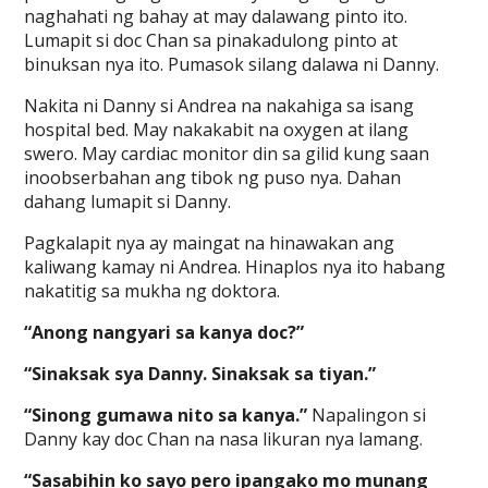
naghahati ng bahay at may dalawang pinto ito.
Lumapit si doc Chan sa pinakadulong pinto at
binuksan nya ito. Pumasok silang dalawa ni Danny.
Nakita ni Danny si Andrea na nakahiga sa isang
hospital bed. May nakakabit na oxygen at ilang
swero. May cardiac monitor din sa gilid kung saan
inoobserbahan ang tibok ng puso nya. Dahan
dahang lumapit si Danny.
Pagkalapit nya ay maingat na hinawakan ang
kaliwang kamay ni Andrea. Hinaplos nya ito habang
nakatitig sa mukha ng doktora.
“Anong nangyari sa kanya doc?”
“Sinaksak sya Danny. Sinaksak sa tiyan.”
“Sinong gumawa nito sa kanya.”
Napalingon si
Danny kay doc Chan na nasa likuran nya lamang.
“Sasabihin ko sayo pero ipangako mo munang