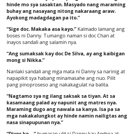
hinde mo sya sasaktan. Masyado nang maraming
buhay ang nasayang nitong nakaraang araw.
Ayokong madagdagan pa ito.”
“Sige doc. Makaka asa kayo.”
Kalmado lamang ang
boses ni Danny. Tumango naman si doc Chan at
inayos sandali ang salamin nya.
“Ang sumaksak kay doc De Silva, ay ang kaibigan
mong si Nikka.”
Nanlaki sandali ang mga mata ni Danny sa narinig at
napapikit sya habang minamasahe ang nuo. Pilit
pang pinoproseso ang nakakagulat na balita.
“Nagtamo sya ng ilang saksak sa tiyan. At sa
kasamaang palad ay napunit ang matres nya.
Maraming dugo ang nawala sa kanya. Isa pa sa
mga nakakalungkot ay hinde namin nailigtas ang
nasa sinapupunan nya.”
“Diyos ko….”
humarap ulit si Danny kay Andrea at