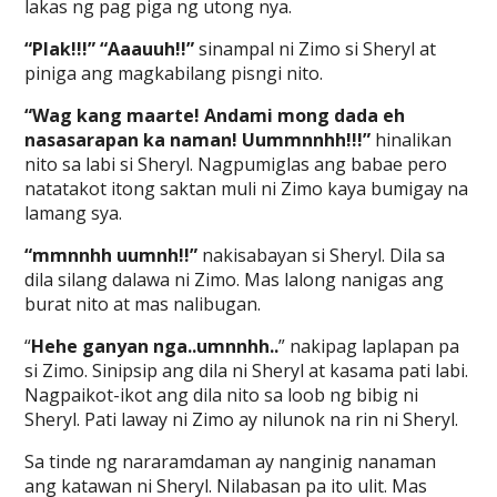
lakas ng pag piga ng utong nya.
“Plak!!!” “Aaauuh!!”
sinampal ni Zimo si Sheryl at
piniga ang magkabilang pisngi nito.
“Wag kang maarte! Andami mong dada eh
nasasarapan ka naman! Uummnnhh!!!”
hinalikan
nito sa labi si Sheryl. Nagpumiglas ang babae pero
natatakot itong saktan muli ni Zimo kaya bumigay na
lamang sya.
“mmnnhh uumnh!!”
nakisabayan si Sheryl. Dila sa
dila silang dalawa ni Zimo. Mas lalong nanigas ang
burat nito at mas nalibugan.
“
Hehe ganyan nga..umnnhh..
” nakipag laplapan pa
si Zimo. Sinipsip ang dila ni Sheryl at kasama pati labi.
Nagpaikot-ikot ang dila nito sa loob ng bibig ni
Sheryl. Pati laway ni Zimo ay nilunok na rin ni Sheryl.
Sa tinde ng nararamdaman ay nanginig nanaman
ang katawan ni Sheryl. Nilabasan pa ito ulit. Mas