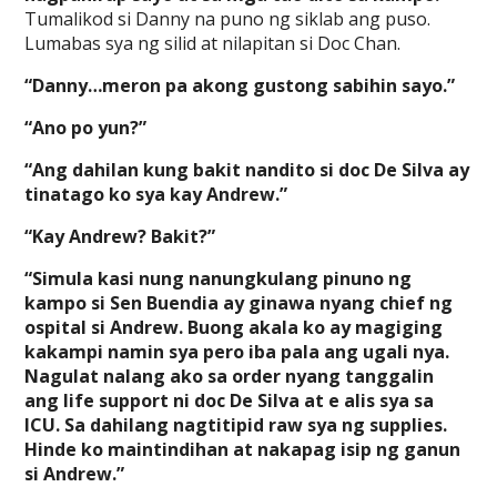
Tumalikod si Danny na puno ng siklab ang puso.
Lumabas sya ng silid at nilapitan si Doc Chan.
“Danny…meron pa akong gustong sabihin sayo.”
“Ano po yun?”
“Ang dahilan kung bakit nandito si doc De Silva ay
tinatago ko sya kay Andrew.”
“Kay Andrew? Bakit?”
“Simula kasi nung nanungkulang pinuno ng
kampo si Sen Buendia ay ginawa nyang chief ng
ospital si Andrew. Buong akala ko ay magiging
kakampi namin sya pero iba pala ang ugali nya.
Nagulat nalang ako sa order nyang tanggalin
ang life support ni doc De Silva at e alis sya sa
ICU. Sa dahilang nagtitipid raw sya ng supplies.
Hinde ko maintindihan at nakapag isip ng ganun
si Andrew.”