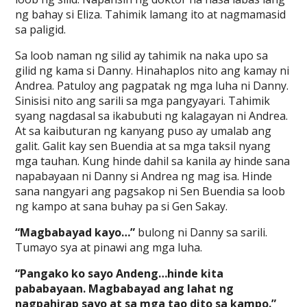
ng bahay si Eliza. Tahimik lamang ito at nagmamasid
sa paligid.
Sa loob naman ng silid ay tahimik na naka upo sa
gilid ng kama si Danny. Hinahaplos nito ang kamay ni
Andrea. Patuloy ang pagpatak ng mga luha ni Danny.
Sinisisi nito ang sarili sa mga pangyayari. Tahimik
syang nagdasal sa ikabubuti ng kalagayan ni Andrea.
At sa kaibuturan ng kanyang puso ay umalab ang
galit. Galit kay sen Buendia at sa mga taksil nyang
mga tauhan. Kung hinde dahil sa kanila ay hinde sana
napabayaan ni Danny si Andrea ng mag isa. Hinde
sana nangyari ang pagsakop ni Sen Buendia sa loob
ng kampo at sana buhay pa si Gen Sakay.
“Magbabayad kayo…”
bulong ni Danny sa sarili.
Tumayo sya at pinawi ang mga luha.
“Pangako ko sayo Andeng…hinde kita
pababayaan. Magbabayad ang lahat ng
nagpahirap sayo at sa mga tao dito sa kampo.”