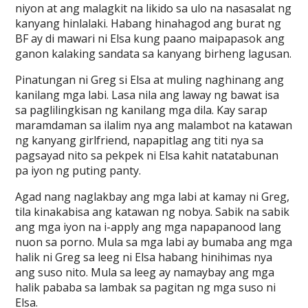
niyon at ang malagkit na likido sa ulo na nasasalat ng
kanyang hinlalaki. Habang hinahagod ang burat ng
BF ay di mawari ni Elsa kung paano maipapasok ang
ganon kalaking sandata sa kanyang birheng lagusan.
Pinatungan ni Greg si Elsa at muling naghinang ang
kanilang mga labi. Lasa nila ang laway ng bawat isa
sa paglilingkisan ng kanilang mga dila. Kay sarap
maramdaman sa ilalim nya ang malambot na katawan
ng kanyang girlfriend, napapitlag ang titi nya sa
pagsayad nito sa pekpek ni Elsa kahit natatabunan
pa iyon ng puting panty.
Agad nang naglakbay ang mga labi at kamay ni Greg,
tila kinakabisa ang katawan ng nobya. Sabik na sabik
ang mga iyon na i-apply ang mga napapanood lang
nuon sa porno. Mula sa mga labi ay bumaba ang mga
halik ni Greg sa leeg ni Elsa habang hinihimas nya
ang suso nito. Mula sa leeg ay namaybay ang mga
halik pababa sa lambak sa pagitan ng mga suso ni
Elsa.