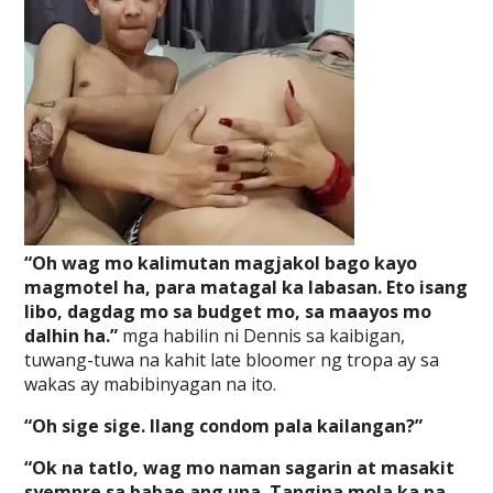
“Oh wag mo kalimutan magjakol bago kayo
magmotel ha, para matagal ka labasan. Eto isang
libo, dagdag mo sa budget mo, sa maayos mo
dalhin ha.”
mga habilin ni Dennis sa kaibigan,
tuwang-tuwa na kahit late bloomer ng tropa ay sa
wakas ay mabibinyagan na ito.
“Oh sige sige. Ilang condom pala kailangan?”
“Ok na tatlo, wag mo naman sagarin at masakit
syempre sa babae ang una. Tangina mola ka pa