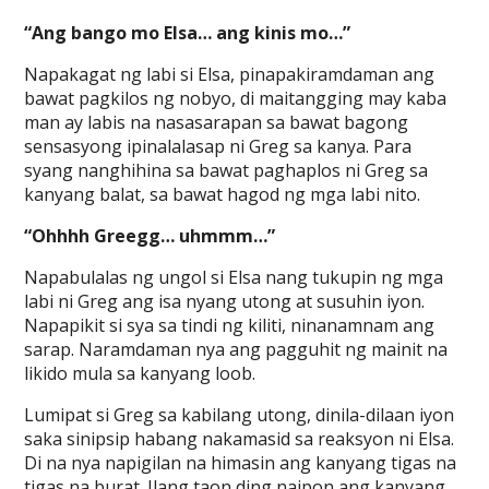
“Ang bango mo Elsa… ang kinis mo…”
Napakagat ng labi si Elsa, pinapakiramdaman ang
bawat pagkilos ng nobyo, di maitangging may kaba
man ay labis na nasasarapan sa bawat bagong
sensasyong ipinalalasap ni Greg sa kanya. Para
syang nanghihina sa bawat paghaplos ni Greg sa
kanyang balat, sa bawat hagod ng mga labi nito.
“Ohhhh Greegg… uhmmm…”
Napabulalas ng ungol si Elsa nang tukupin ng mga
labi ni Greg ang isa nyang utong at susuhin iyon.
Napapikit si sya sa tindi ng kiliti, ninanamnam ang
sarap. Naramdaman nya ang pagguhit ng mainit na
likido mula sa kanyang loob.
Lumipat si Greg sa kabilang utong, dinila-dilaan iyon
saka sinipsip habang nakamasid sa reaksyon ni Elsa.
Di na nya napigilan na himasin ang kanyang tigas na
tigas na burat. Ilang taon ding naipon ang kanyang