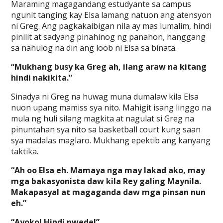
Maraming magagandang estudyante sa campus
ngunit tanging kay Elsa lamang natuon ang atensyon
ni Greg. Ang pagkakaibigan nila ay mas lumalim, hindi
pinilit at sadyang pinahinog ng panahon, hanggang
sa nahulog na din ang loob ni Elsa sa binata.
“Mukhang busy ka Greg ah, ilang araw na kitang
hindi nakikita.”
Sinadya ni Greg na huwag muna dumalaw kila Elsa
nuon upang mamiss sya nito. Mahigit isang linggo na
mula ng huli silang magkita at nagulat si Greg na
pinuntahan sya nito sa basketball court kung saan
sya madalas maglaro. Mukhang epektib ang kanyang
taktika.
“Ah oo Elsa eh. Mamaya nga may lakad ako, may
mga bakasyonista daw kila Rey galing Maynila.
Makapasyal at magaganda daw mga pinsan nun
eh.”
“Ayoko! Hindi pwede!”