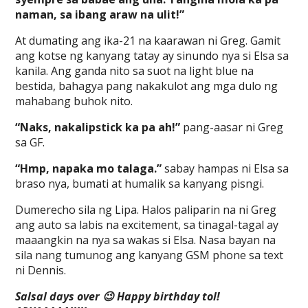
naman, sa ibang araw na ulit!”
At dumating ang ika-21 na kaarawan ni Greg. Gamit
ang kotse ng kanyang tatay ay sinundo nya si Elsa sa
kanila. Ang ganda nito sa suot na light blue na
bestida, bahagya pang nakakulot ang mga dulo ng
mahabang buhok nito.
“Naks, nakalipstick ka pa ah!”
pang-aasar ni Greg
sa GF.
“Hmp, napaka mo talaga.”
sabay hampas ni Elsa sa
braso nya, bumati at humalik sa kanyang pisngi.
Dumerecho sila ng Lipa. Halos paliparin na ni Greg
ang auto sa labis na excitement, sa tinagal-tagal ay
maaangkin na nya sa wakas si Elsa. Nasa bayan na
sila nang tumunog ang kanyang GSM phone sa text
ni Dennis.
Salsal days over 😉 Happy birthday tol!