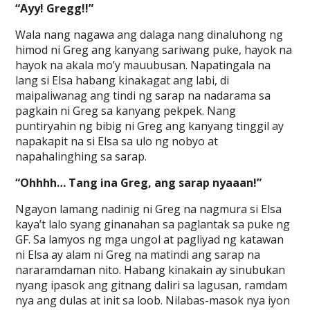
“Ayy! Gregg!!”
Wala nang nagawa ang dalaga nang dinaluhong ng
himod ni Greg ang kanyang sariwang puke, hayok na
hayok na akala mo’y mauubusan. Napatingala na
lang si Elsa habang kinakagat ang labi, di
maipaliwanag ang tindi ng sarap na nadarama sa
pagkain ni Greg sa kanyang pekpek. Nang
puntiryahin ng bibig ni Greg ang kanyang tinggil ay
napakapit na si Elsa sa ulo ng nobyo at
napahalinghing sa sarap.
“Ohhhh… Tang ina Greg, ang sarap nyaaan!”
Ngayon lamang nadinig ni Greg na nagmura si Elsa
kaya’t lalo syang ginanahan sa paglantak sa puke ng
GF. Sa lamyos ng mga ungol at pagliyad ng katawan
ni Elsa ay alam ni Greg na matindi ang sarap na
nararamdaman nito. Habang kinakain ay sinubukan
nyang ipasok ang gitnang daliri sa lagusan, ramdam
nya ang dulas at init sa loob. Nilabas-masok nya iyon