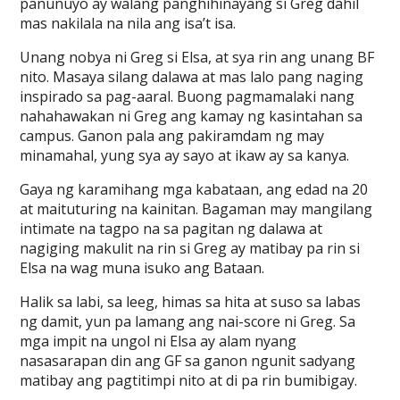
panunuyo ay walang panghihinayang si Greg dahil
mas nakilala na nila ang isa’t isa.
Unang nobya ni Greg si Elsa, at sya rin ang unang BF
nito. Masaya silang dalawa at mas lalo pang naging
inspirado sa pag-aaral. Buong pagmamalaki nang
nahahawakan ni Greg ang kamay ng kasintahan sa
campus. Ganon pala ang pakiramdam ng may
minamahal, yung sya ay sayo at ikaw ay sa kanya.
Gaya ng karamihang mga kabataan, ang edad na 20
at maituturing na kainitan. Bagaman may mangilang
intimate na tagpo na sa pagitan ng dalawa at
nagiging makulit na rin si Greg ay matibay pa rin si
Elsa na wag muna isuko ang Bataan.
Halik sa labi, sa leeg, himas sa hita at suso sa labas
ng damit, yun pa lamang ang nai-score ni Greg. Sa
mga impit na ungol ni Elsa ay alam nyang
nasasarapan din ang GF sa ganon ngunit sadyang
matibay ang pagtitimpi nito at di pa rin bumibigay.