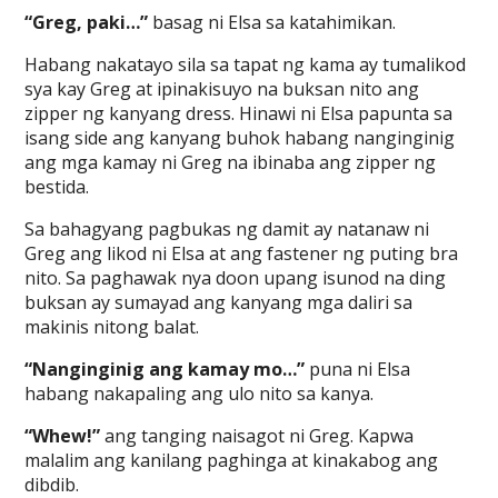
“Greg, paki…”
basag ni Elsa sa katahimikan.
Habang nakatayo sila sa tapat ng kama ay tumalikod
sya kay Greg at ipinakisuyo na buksan nito ang
zipper ng kanyang dress. Hinawi ni Elsa papunta sa
isang side ang kanyang buhok habang nanginginig
ang mga kamay ni Greg na ibinaba ang zipper ng
bestida.
Sa bahagyang pagbukas ng damit ay natanaw ni
Greg ang likod ni Elsa at ang fastener ng puting bra
nito. Sa paghawak nya doon upang isunod na ding
buksan ay sumayad ang kanyang mga daliri sa
makinis nitong balat.
“Nanginginig ang kamay mo…”
puna ni Elsa
habang nakapaling ang ulo nito sa kanya.
“Whew!”
ang tanging naisagot ni Greg. Kapwa
malalim ang kanilang paghinga at kinakabog ang
dibdib.