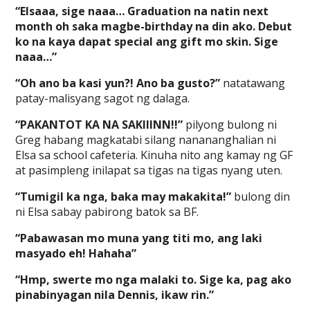
“Elsaaa, sige naaa… Graduation na natin next
month oh saka magbe-birthday na din ako. Debut
ko na kaya dapat special ang gift mo skin. Sige
naaa…”
“Oh ano ba kasi yun?! Ano ba gusto?”
natatawang
patay-malisyang sagot ng dalaga.
“PAKANTOT KA NA SAKIIINN!!”
pilyong bulong ni
Greg habang magkatabi silang nanananghalian ni
Elsa sa school cafeteria. Kinuha nito ang kamay ng GF
at pasimpleng inilapat sa tigas na tigas nyang uten.
“Tumigil ka nga, baka may makakita!”
bulong din
ni Elsa sabay pabirong batok sa BF.
“Pabawasan mo muna yang titi mo, ang laki
masyado eh! Hahaha”
“Hmp, swerte mo nga malaki to. Sige ka, pag ako
pinabinyagan nila Dennis, ikaw rin.”