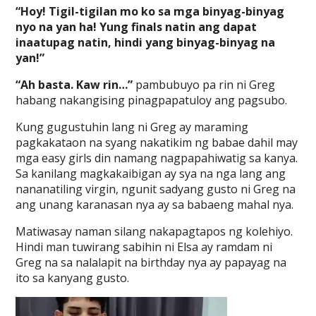
“Hoy! Tigil-tigilan mo ko sa mga binyag-binyag
nyo na yan ha! Yung finals natin ang dapat
inaatupag natin, hindi yang binyag-binyag na
yan!”
“Ah basta. Kaw rin…”
pambubuyo pa rin ni Greg
habang nakangising pinagpapatuloy ang pagsubo.
Kung gugustuhin lang ni Greg ay maraming
pagkakataon na syang nakatikim ng babae dahil may
mga easy girls din namang nagpapahiwatig sa kanya.
Sa kanilang magkakaibigan ay sya na nga lang ang
nananatiling virgin, ngunit sadyang gusto ni Greg na
ang unang karanasan nya ay sa babaeng mahal nya.
Matiwasay naman silang nakapagtapos ng kolehiyo.
Hindi man tuwirang sabihin ni Elsa ay ramdam ni
Greg na sa nalalapit na birthday nya ay papayag na
ito sa kanyang gusto.