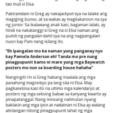
tao muli si Elsa.
Pakiramdam ni Greg ay nakajackpot sya na lalake ang
magiging bunso, at sa wakas ay magkakaroon na sya
ng junior. Sa ikalawang anak kasi, bagaman lalaki, ay
hindi na nakatanggi si Greg na si Elsa naman ang
pumili ng pangalan dahil sya na ang nagpangalan
nuon kay Pam nang isilang ito.
“Eh ipangalan mo ba naman yung panganay nyo
kay Pamela Anderson eh! Tanda mo pre nung
pinagpupunit kamo ni mare yung mga Baywatch
posters mo nun sa boarding house hahaha”
Nangingiti rin si Greg habang inaalala ang mga
panahong magnobyo pa lang sila ni Elsa. May
pagkaselosa kasi ito na ultimo mga kalendaryo at
posters ng mga seksing babae sa kanyang kwarto ay
pinapatanggal. Nang minsang nalimutan nyang
baklasin ang mga iyon at nadatnan ni Elsa ay walang
alinlangan nitong pinagpupunit lahat ng mga