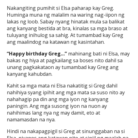
Nakangiting pumihit si Elsa paharap kay Greg.
Huminga muna ng malalim na waring nag-iipon ng
lakas ng loob. Sabay nyang hinatak mula sa balikat
ang kanyang bestida at bra, kinalas sa mga braso at
tuluyang inihulog sa sahig. At tumambad kay Greg
ang maalindog na katawan ng kasintahan.
“Happy birthday Greg…”
mahinang bati ni Elsa, may
bakas ng hiya at pagkailang sa boses nito dahil sa
unang pagkakataon ay tumambad kay Greg ang
kanyang kahubdan.
Kahit sa mga mata ni Elsa nakatitig si Greg dahil
nahihiya syang ipihit ang mga mata sa suso nito ay
nahahagip pa din ang mga iyon ng kanyang
paningin. Ang mga susong iyon na nuon ay
nahihimas lang nya ng may damit, eto at
namamasdan na nya.
Hindi na nakapagpigil si Greg at sinunggaban na si