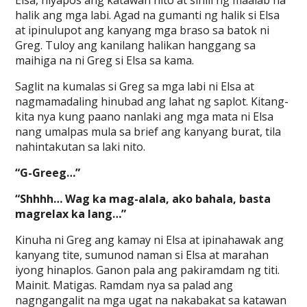
Elsa, niyapos ang katawan nito at siniil ng maalab na
halik ang mga labi. Agad na gumanti ng halik si Elsa
at ipinulupot ang kanyang mga braso sa batok ni
Greg. Tuloy ang kanilang halikan hanggang sa
maihiga na ni Greg si Elsa sa kama.
Saglit na kumalas si Greg sa mga labi ni Elsa at
nagmamadaling hinubad ang lahat ng saplot. Kitang-
kita nya kung paano nanlaki ang mga mata ni Elsa
nang umalpas mula sa brief ang kanyang burat, tila
nahintakutan sa laki nito.
“G-Greeg…”
“Shhhh… Wag ka mag-alala, ako bahala, basta
magrelax ka lang…”
Kinuha ni Greg ang kamay ni Elsa at ipinahawak ang
kanyang tite, sumunod naman si Elsa at marahan
iyong hinaplos. Ganon pala ang pakiramdam ng titi.
Mainit. Matigas. Ramdam nya sa palad ang
nagngangalit na mga ugat na nakabakat sa katawan