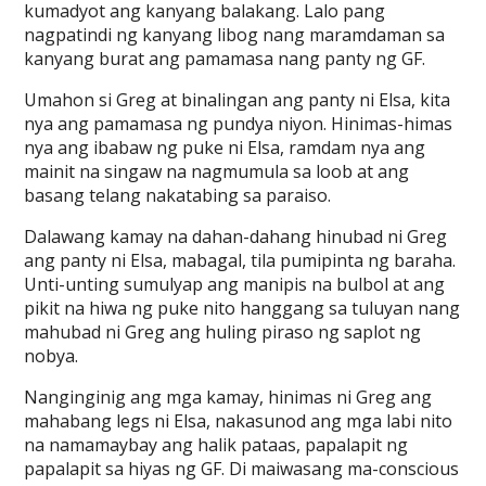
kumadyot ang kanyang balakang. Lalo pang
nagpatindi ng kanyang libog nang maramdaman sa
kanyang burat ang pamamasa nang panty ng GF.
Umahon si Greg at binalingan ang panty ni Elsa, kita
nya ang pamamasa ng pundya niyon. Hinimas-himas
nya ang ibabaw ng puke ni Elsa, ramdam nya ang
mainit na singaw na nagmumula sa loob at ang
basang telang nakatabing sa paraiso.
Dalawang kamay na dahan-dahang hinubad ni Greg
ang panty ni Elsa, mabagal, tila pumipinta ng baraha.
Unti-unting sumulyap ang manipis na bulbol at ang
pikit na hiwa ng puke nito hanggang sa tuluyan nang
mahubad ni Greg ang huling piraso ng saplot ng
nobya.
Nanginginig ang mga kamay, hinimas ni Greg ang
mahabang legs ni Elsa, nakasunod ang mga labi nito
na namamaybay ang halik pataas, papalapit ng
papalapit sa hiyas ng GF. Di maiwasang ma-conscious