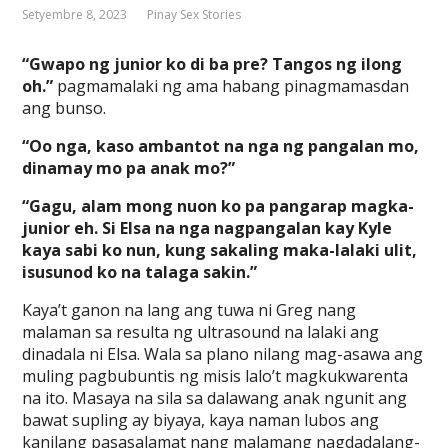
Setyembre 8, 2023
Pinay Sex Stories
“Gwapo ng junior ko di ba pre? Tangos ng ilong
oh.”
pagmamalaki ng ama habang pinagmamasdan
ang bunso.
“Oo nga, kaso ambantot na nga ng pangalan mo,
dinamay mo pa anak mo?”
“Gagu, alam mong nuon ko pa pangarap magka-
junior eh. Si Elsa na nga nagpangalan kay Kyle
kaya sabi ko nun, kung sakaling maka-lalaki ulit,
isusunod ko na talaga sakin.”
Kaya’t ganon na lang ang tuwa ni Greg nang
malaman sa resulta ng ultrasound na lalaki ang
dinadala ni Elsa. Wala sa plano nilang mag-asawa ang
muling pagbubuntis ng misis lalo’t magkukwarenta
na ito. Masaya na sila sa dalawang anak ngunit ang
bawat supling ay biyaya, kaya naman lubos ang
kanilang pasasalamat nang malamang nagdadalang-