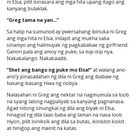
ni Elsa, pilit isinasara ang mga hita upang itago ang
kanyang bulaklak.
“Greg tama na yan…”
Sa halip na sumunod ay pwersahang ibinuka ni Greg
ang mga hita ni Elsa, inilapit ang mukha saka
sinamyo ang halimuyak ng pagkababae ng girlfriend.
Ganon pala ang amoy ng puke, sa isip-isip nya.
Nakakalango. Nakakaadik.
“Shet ang bango ng puke mo Elsa!”
at walang ano-
ano’y pinasadahan ng dila ni Greg ang ibabaw ng
basang-basang hiwa ng nobya.
Nalasahan ni Greg ang nektar na nagmumula sa loob
na syang lalong nagpaliyab sa kanyang pagnanasa.
Agad nitong sinungkal ng dila ang biyak ni Elsa,
hinagod ng dila taas-baba ang laman na nasa loob
niyon, pilit isiniksik ang dila sa butas, ikinislot-kislot
at hinigop ang mainit na katas.