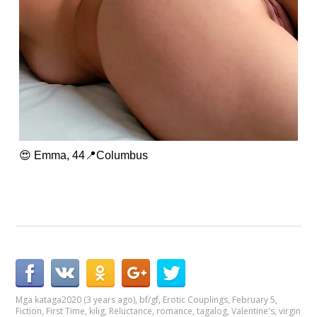
😍 Emma, 44📍Columbus
Mga kataga
2020 (3 years ago)
,
bf/gf
,
Erotic Couplings
,
February 5
,
Fiction
,
First Time
,
kilig
,
Reluctance
,
romance
,
tagalog
,
Valentine's
,
virgin