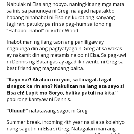
Naitulak ni Elsa ang nobyo, naningkit ang mga mata
sa inis sa panunuya ni Greg, na agad napatakbo
habang hinahabol ni Elsa ng kurot ang kanyang
tagliran, patuloy pa rin sa pag-hum sa tono ng
“Hahabol-habol” ni Victor Wood.
Inabot man ng ilang taon ang panliligaw ay
nagbunga din ang pagtyatyaga ni Greg at sa wakas
ay nakamit din ang matamis na oo ni Elsa. Sa pag-uwi
ni Dennis ng Batangas ay agad ikinwento ni Greg sa
best friend ang magandang balita.
“Kayo na?! Akalain mo yun, sa tinagal-tagal
sinagot ka rin ano? Nakulitan na lang ata sayo si
Elsa eh! Lupit mo Goryo, halika patuli na kita.”
pabirong kantyaw ni Dennis.
“Uluuul!”
natatawang sagot ni Greg.
Summer break, incoming 4th year na sila sa kolehiyo
nang sagutin ni Elsa si Greg. Natagalan man ang