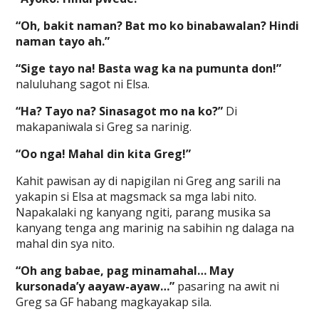
“Oh, bakit naman? Bat mo ko binabawalan? Hindi
naman tayo ah.”
“Sige tayo na! Basta wag ka na pumunta don!”
naluluhang sagot ni Elsa.
“Ha? Tayo na? Sinasagot mo na ko?”
Di
makapaniwala si Greg sa narinig.
“Oo nga! Mahal din kita Greg!”
Kahit pawisan ay di napigilan ni Greg ang sarili na
yakapin si Elsa at magsmack sa mga labi nito.
Napakalaki ng kanyang ngiti, parang musika sa
kanyang tenga ang marinig na sabihin ng dalaga na
mahal din sya nito.
“Oh ang babae, pag minamahal… May
kursonada’y aayaw-ayaw…”
pasaring na awit ni
Greg sa GF habang magkayakap sila.