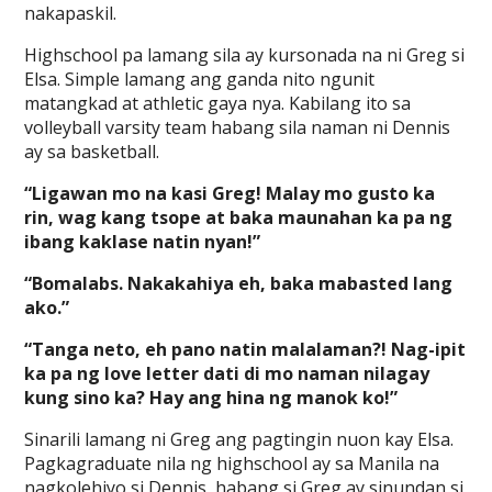
nakapaskil.
Highschool pa lamang sila ay kursonada na ni Greg si
Elsa. Simple lamang ang ganda nito ngunit
matangkad at athletic gaya nya. Kabilang ito sa
volleyball varsity team habang sila naman ni Dennis
ay sa basketball.
“Ligawan mo na kasi Greg! Malay mo gusto ka
rin, wag kang tsope at baka maunahan ka pa ng
ibang kaklase natin nyan!”
“Bomalabs. Nakakahiya eh, baka mabasted lang
ako.”
“Tanga neto, eh pano natin malalaman?! Nag-ipit
ka pa ng love letter dati di mo naman nilagay
kung sino ka? Hay ang hina ng manok ko!”
Sinarili lamang ni Greg ang pagtingin nuon kay Elsa.
Pagkagraduate nila ng highschool ay sa Manila na
nagkolehiyo si Dennis, habang si Greg ay sinundan si