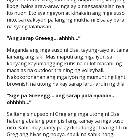
libog, halos araw-araw nga ay pinagsasalsalan nya
ito nuon. Eto sya ngayon at kinakain ang mga suso
nito, sa reaksyon pa lang ng mukha ni Elsa ay para
na syang lalabasan.
“Ang sarap Greeeg… ahhhh…”
Maganda ang mga suso ni Elsa, tayung-tayo at tama
lamang ang laki. Mas maputi ang mga iyon sa
kanyang kayumangging kutis na dulot marahil ng
madalas na outdoor training ng volleyball.
Nakokoronahan ang mga iyon ng mumunting light
brownish na utong na kay sarap laru-laruin ng dila.
“Sige pa Greeegg… ang sarap pala nyaaan…
ohhhhh…”
Salitang sinupsop ni Greg ang mga utong ni Elsa
habang abalang pumipisil ang kamay sa mga suso
nito. Kahit may panty pa ay dinudunggol na ng titi ni
Greg ang hiyas ng nobya, sabik na sabik nang