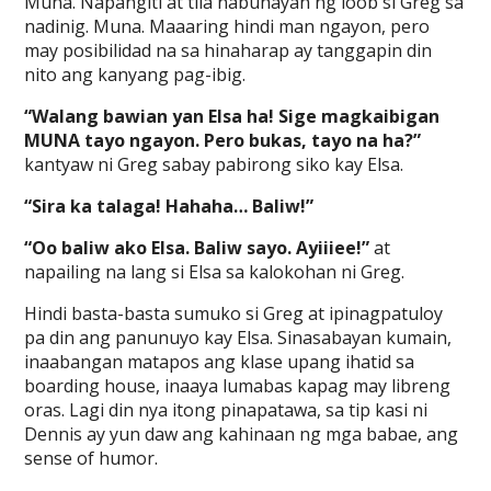
Muna. Napangiti at tila nabuhayan ng loob si Greg sa
nadinig. Muna. Maaaring hindi man ngayon, pero
may posibilidad na sa hinaharap ay tanggapin din
nito ang kanyang pag-ibig.
“Walang bawian yan Elsa ha! Sige magkaibigan
MUNA tayo ngayon. Pero bukas, tayo na ha?”
kantyaw ni Greg sabay pabirong siko kay Elsa.
“Sira ka talaga! Hahaha… Baliw!”
“Oo baliw ako Elsa. Baliw sayo. Ayiiiee!”
at
napailing na lang si Elsa sa kalokohan ni Greg.
Hindi basta-basta sumuko si Greg at ipinagpatuloy
pa din ang panunuyo kay Elsa. Sinasabayan kumain,
inaabangan matapos ang klase upang ihatid sa
boarding house, inaaya lumabas kapag may libreng
oras. Lagi din nya itong pinapatawa, sa tip kasi ni
Dennis ay yun daw ang kahinaan ng mga babae, ang
sense of humor.