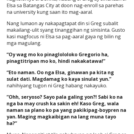
Elsa sa Batangas City at doon nag-enroll sa parehas
na university kung saan ito mag-aaral.
Nang lumaon ay nakapagtapat din si Greg subalit
makailang-ulit syang tinanggihan ng sinisinta. Gusto
kasi magfocus ni Elsa sa pag-aaral gaya ng bilin ng
mga magulang.
“Oy wag mo ko pinaglololoko Gregorio ha,
pinagtitripan mo ko, hindi nakakatawa!”
“Eto naman. Oo nga Elsa, ginawan pa kita ng
sulat dati. Magdamag ko kaya sinulat yun.”
nahihiyang tugon ni Greg habang nakayuko.
“Ohh, seryoso? Sayo pala galing yon?! Sabi ko na
nga ba may crush ka sakin eh! Kaso Greg, wala
naman sa plano ko pa yang pakikipag-boypren na
yan. Maging magkaibigan na lang muna tayo
ha?”