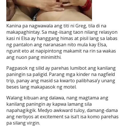
Kanina pa nagwawala ang titi ni Greg, tila di na
makapaghintay. Sa mag-iisang taon nilang relasyon
kasi ni Elsa ay hanggang himas at pisil lang sa labas
ng pantalon ang naranasan nito mula kay Elsa,
ngunit eto at napipintong makamit na rin sa wakas
ang nuon pang minimithi.
Pagpasok ng silid ay parehas lumibot ang kanilang
paningin sa paligid. Parang mga kinder na nagfield
trip, panay ang masid sa kwarto palibhasa’y unang
beses lang makapasok ng motel.
Walang kibuan ang dalawa, nang magtama ang
kanilang paningin ay kapwa lamang sila
napahagikgik. Medyo awkward tuloy, damang-dama
ang nerbyos at excitement sa isa’t isa komo parehas
pa silang virgin.