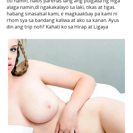
titi namin, halos parehas lang ang pulgada ng mga
alaga namin,di ngakakalayo sa laki, tikas at tigas.
habang sinasalsal kami, e magkaakbay pa kami ni
rhom sya sa bandang kaliwa at ako sa kanan. Ayus
din ang trip noh? Kahati ko sa Hirap at Ligaya