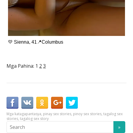
💛 Sienna, 41📍Columbus
Mga Pahina:
1
2
3
Mga kataga
pantasya
,
pinay sex stories
,
pinoy sex stories
,
tagalog sex
stories
,
tagalog sex story