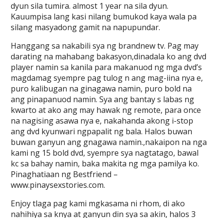
dyun sila tumira. almost 1 year na sila dyun.
Kauumpisa lang kasi nilang bumukod kaya wala pa
silang masyadong gamit na napupundar.
Hanggang sa nakabili sya ng brandnew tv. Pag may
darating na mahabang bakasyon,dinadala ko ang dvd
player namin sa kanila para makanuod ng mga dvd’s
magdamag syempre pag tulog n ang mag-iina nya e,
puro kalibugan na ginagawa namin, puro bold na
ang pinapanuod namin. Sya ang bantay s labas ng
kwarto at ako ang may hawak ng remote, para once
na nagising asawa nya e, nakahanda akong i-stop
ang dvd kyunwari ngpapalit ng bala. Halos buwan
buwan ganyun ang gnagawa namin.,nakaipon na nga
kami ng 15 bold dvd, syempre sya nagtatago, bawal
kc sa bahay namin, baka makita ng mga pamilya ko.
Pinaghatiaan ng Bestfriend –
www.pinaysexstories.com.
Enjoy tlaga pag kami mgkasama ni rhom, di ako
nahihiya sa knya at ganyun din sya sa akin, halos 3