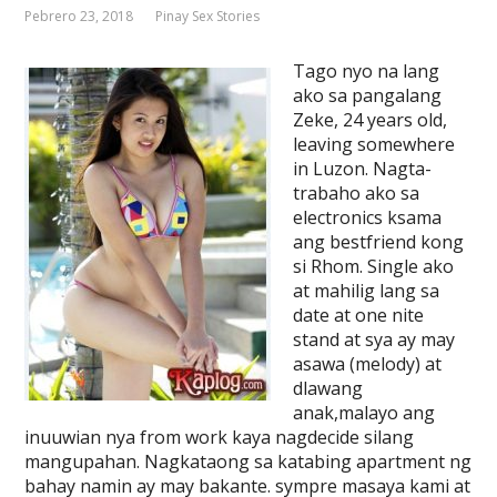
Pebrero 23, 2018
Pinay Sex Stories
Tago nyo na lang
ako sa pangalang
Zeke, 24 years old,
leaving somewhere
in Luzon. Nagta-
trabaho ako sa
electronics ksama
ang bestfriend kong
si Rhom. Single ako
at mahilig lang sa
date at one nite
stand at sya ay may
asawa (melody) at
dlawang
anak,malayo ang
inuuwian nya from work kaya nagdecide silang
mangupahan. Nagkataong sa katabing apartment ng
bahay namin ay may bakante. sympre masaya kami at