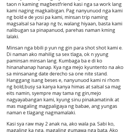
taon n kaming magbestfriend kasi nga sa work lang
kami naging magkaibigan. Pag nanyunuod nga kami
ng bold e de yosi pa kami, minsan trip naming
magsalsal sa harap ng tv, walang hiyaan, basta kami
nalibugan sa pinapanuod, parehas naman kming
lalaki.
Minsan nga bbili p yun ng gin para shot shot kami e.
Di naman ako mahilig sa sex tlaga, ok n yyung
paminsan minsan lang. Kumbaga ba e di ko
hinanahanap hanap. Kya nga mejo kyuntento na ako
sa minsanang date derecho sa one nite stand.
Hanggang isang beses e, nanyunuod kami ni rhom
ng bold,busy sa kanya kanya himas at salsal sa mag
eits namin, syempre may tama ng gin,mejo
nagyayabangan kami, kyung sinu pinakamatinik at
mas magaling magpaligaya ng babae, ang yungas
naman e tlagang nagmamalaki.
Kasi sya raw may 2 anak na, ako wala pa. Sabi ko,
magaling ka nga, magaling gumawa nga bata. Ako