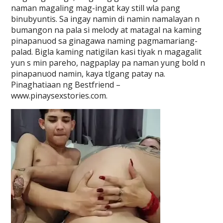
naman magaling mag-ingat kay still wla pang
binubyuntis. Sa ingay namin di namin namalayan n
bumangon na pala si melody at matagal na kaming
pinapanuod sa ginagawa naming pagmamariang-
palad. Bigla kaming natigilan kasi tiyak n magagalit
yun s min pareho, nagpaplay pa naman yung bold n
pinapanuod namin, kaya tlgang patay na.
Pinaghatiaan ng Bestfriend –
www.pinaysexstories.com.