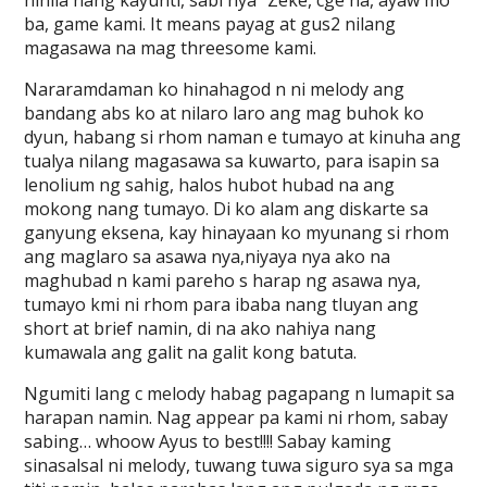
hinila nang kayunti, sabi nya “Zeke, cge na, ayaw mo
ba, game kami. It means payag at gus2 nilang
magasawa na mag threesome kami.
Nararamdaman ko hinahagod n ni melody ang
bandang abs ko at nilaro laro ang mag buhok ko
dyun, habang si rhom naman e tumayo at kinuha ang
tualya nilang magasawa sa kuwarto, para isapin sa
lenolium ng sahig, halos hubot hubad na ang
mokong nang tumayo. Di ko alam ang diskarte sa
ganyung eksena, kay hinayaan ko myunang si rhom
ang maglaro sa asawa nya,niyaya nya ako na
maghubad n kami pareho s harap ng asawa nya,
tumayo kmi ni rhom para ibaba nang tluyan ang
short at brief namin, di na ako nahiya nang
kumawala ang galit na galit kong batuta.
Ngumiti lang c melody habag pagapang n lumapit sa
harapan namin. Nag appear pa kami ni rhom, sabay
sabing… whoow Ayus to best!!!! Sabay kaming
sinasalsal ni melody, tuwang tuwa siguro sya sa mga