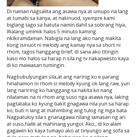
Di naman nagsalita ang asawa nya at umupo na lang
at tumabi sa kanya, at nakinuod, syempre kami
biglang tago sa batuta namin dahil sa sobrang hiya,.
Walang umimik halos 5 minuto kaming
nkikiramdaman. Nabigla na lang ako nang makita
kong isinuot ni melody ang kamay nya sa short ni
rhom, tagos hanggang brief, di sana ako titingin
kaso mo halos sa harap n sila ng tv nakapwesto kaya
di ko maiwasan tumingin.
Nagbubulyungan sila,at ang narinig ko e parang
hinahamon ni rhom si melody kyung ok lang raw, yun
lang naririnig ko hanggang sa nakita ko nang
nilalamas na ni rhom ang suso nga asawa nya, laking
pagtataka ko kyung bakit gnagawa nila yun sa harap
ko, buti n lang at mahimbing ang tulog ng mga bata.
Nagpatuloy sila s gnanagawa nilang lamasan ng ari
at suso,halik at mahinang yungol. Ako,, di ko alam
gagawin ko kaya tumayo ako at tinyungo ang sofa sa