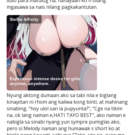
dulo para matulog na, hahayaan ko n silang
mgasawa sa nais nilang pagkakantutan.
Nyung aktong dumaan ako sa tabi nila e biglang
kinapitan ni rhom ang kaliwa kong binti, at mahinang
sinabing, “hoy ulol san la pupyunta?”, “Cge na tikim
na, ok lang naman e,HATI TAYO BEST”, ako naman e
nabigla sa sinabi nyang yun sympre pumiglas ako,
pero si Melody naman ang humawak s short ko at