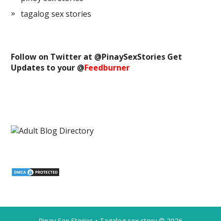
tagalog sex stories
Follow on Twitter at @
PinaySexStories
Get
Updates to your @
Feedburner
Pinay Sex Stories • Tagalog sex story
© 2026