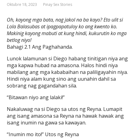
Oktubre 18, 2023
Pinay Sex Stories
Oh, kayong mga bata, nag jakol na ba kayo? Eto ulit si
Lola Balasubas at ipagpapatuloy ko ang kwento ko.
Makinig kayong mabuti at kung hindi, kukurutin ko mga
betlog niyo!
Bahagi 2.1 Ang Paghahanda.
Lunok lalamunan si Diego habang tinitigan niya ang
mga kapwa hubad na amasona. Halos hindi niya
mabilang ang mga kababaihan na paliligayahin niya.
Hindi niya alam kung sino ang uunahin dahil sa
sobrang nag gagandahan sila.
“Bitawan niyo ang lalaki!”
Nakaluwag na si Diego sa utos ng Reyna. Lumapit
ang isang amasona sa Reyna na hawak hawak ang
isang inumin na gawa sa kawayan.
“Inumin mo ito!” Utos ng Reyna