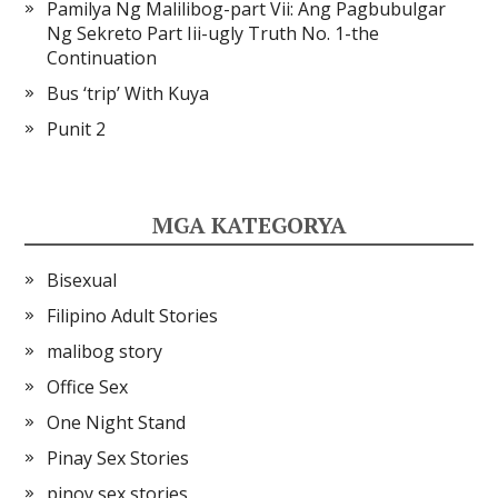
Pamilya Ng Malilibog-part Vii: Ang Pagbubulgar
Ng Sekreto Part Iii-ugly Truth No. 1-the
Continuation
Bus ‘trip’ With Kuya
Punit 2
MGA KATEGORYA
Bisexual
Filipino Adult Stories
malibog story
Office Sex
One Night Stand
Pinay Sex Stories
pinoy sex stories