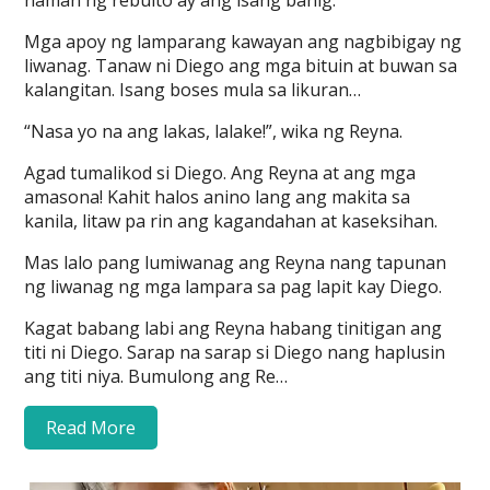
naman ng rebulto ay ang isang banig.
Mga apoy ng lamparang kawayan ang nagbibigay ng
liwanag. Tanaw ni Diego ang mga bituin at buwan sa
kalangitan. Isang boses mula sa likuran…
“Nasa yo na ang lakas, lalake!”, wika ng Reyna.
Agad tumalikod si Diego. Ang Reyna at ang mga
amasona! Kahit halos anino lang ang makita sa
kanila, litaw pa rin ang kagandahan at kaseksihan.
Mas lalo pang lumiwanag ang Reyna nang tapunan
ng liwanag ng mga lampara sa pag lapit kay Diego.
Kagat babang labi ang Reyna habang tinitigan ang
titi ni Diego. Sarap na sarap si Diego nang haplusin
ang titi niya. Bumulong ang Re…
Read More