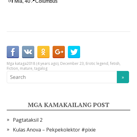
💏 Mia, 40📍Columbus
Mga kataga
2018 (4 years ago)
,
December 23
,
Erotic legend
,
fetish
,
Fiction
,
mature
,
tagalog
MGA KAMAKAILANG POST
Pagtataksil 2
Kulas Anova – Pekpekolektor #pixie