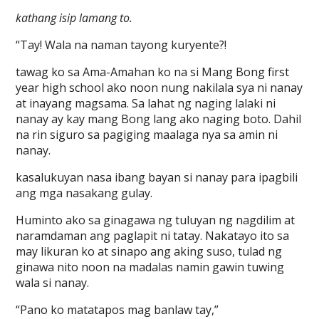
kathang isip lamang to.
“Tay! Wala na naman tayong kuryente?!
tawag ko sa Ama-Amahan ko na si Mang Bong first
year high school ako noon nung nakilala sya ni nanay
at inayang magsama. Sa lahat ng naging lalaki ni
nanay ay kay mang Bong lang ako naging boto. Dahil
na rin siguro sa pagiging maalaga nya sa amin ni
nanay.
kasalukuyan nasa ibang bayan si nanay para ipagbili
ang mga nasakang gulay.
Huminto ako sa ginagawa ng tuluyan ng nagdilim at
naramdaman ang paglapit ni tatay. Nakatayo ito sa
may likuran ko at sinapo ang aking suso, tulad ng
ginawa nito noon na madalas namin gawin tuwing
wala si nanay.
“Pano ko matatapos mag banlaw tay,”