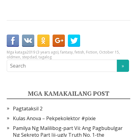
Mga kataga
2019 (3 years ago)
,
fantasy
,
fetish
,
Fiction
,
October 15
,
oldmen
,
stepdad
,
tagalog
MGA KAMAKAILANG POST
Pagtataksil 2
Kulas Anova – Pekpekolektor #pixie
Pamilya Ng Malilibog-part Vii: Ang Pagbubulgar
Ng Sekreto Part Iii-ugly Truth No. 1-the