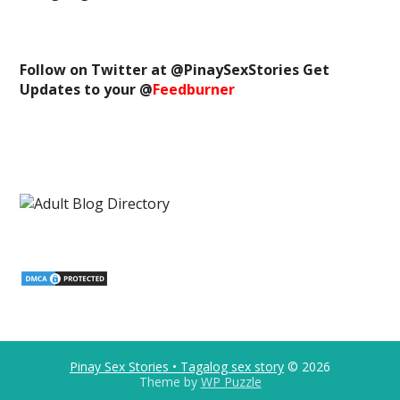
Follow on Twitter at @
PinaySexStories
Get
Updates to your @
Feedburner
Pinay Sex Stories • Tagalog sex story
© 2026
Theme by
WP Puzzle