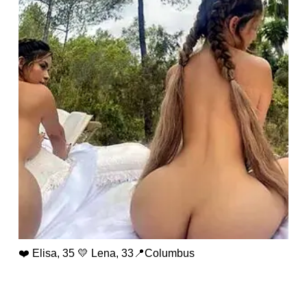
❤️ Elisa, 35 💛 Lena, 33📍Columbus