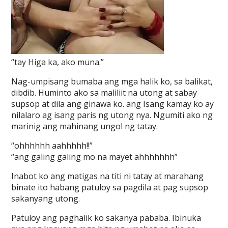
“tay Higa ka, ako muna.”
Nag-umpisang bumaba ang mga halik ko, sa balikat,
dibdib. Huminto ako sa maliliit na utong at sabay
supsop at dila ang ginawa ko. ang Isang kamay ko ay
nilalaro ag isang paris ng utong nya. Ngumiti ako ng
marinig ang mahinang ungol ng tatay.
“ohhhhhh aahhhhh!!”
“ang galing galing mo na mayet ahhhhhhh”
Inabot ko ang matigas na titi ni tatay at marahang
binate ito habang patuloy sa pagdila at pag supsop
sakanyang utong.
Patuloy ang paghalik ko sakanya pababa. Ibinuka