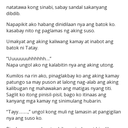
natatawa kong sinabi, sabay sandal sakanyang
dibdib.
Napapikit ako habang dinidilaan nya ang batok ko.
kasabay nito ng paglamas ng aking suso.
Umakyat ang aking kaliwang kamay at inabot ang
batok ni Tatay.
“Uuuuuuuhhhhhh….”
Napa ungol ako ng kalabitin nya ang aking utong.
Kumilos na rin ako, pinaglakbay ko ang aking kamay
patungo sa may puson at lalong nag-alab ang aking
kalibugan ng mahawakan ang matigas nyang titi.
Saglit ko itong pinisil-pisil, bago ko itinaas ang
kanyang mga kamay ng sinimulang hubarin.
“Tayy………,” ungol kong muli ng lamasin at pangigilan
nya ang suso ko.