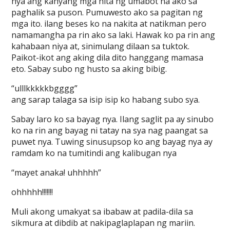
nya ang kanyang mga hita ng umabot na ako sa
paghalik sa puson. Pumuwesto ako sa pagitan ng
mga ito. ilang beses ko na nakita at natikman pero
namamangha pa rin ako sa laki. Hawak ko pa rin ang
kahabaan niya at, sinimulang dilaan sa tuktok.
Paikot-ikot ang aking dila dito hanggang mamasa
eto. Sabay subo ng husto sa aking bibig.
“ulllkkkkkbgggg”
ang sarap talaga sa isip isip ko habang subo sya.
Sabay laro ko sa bayag nya. Ilang saglit pa ay sinubo
ko na rin ang bayag ni tatay na sya nag paangat sa
puwet nya. Tuwing sinusupsop ko ang bayag nya ay
ramdam ko na tumitindi ang kalibugan nya
“mayet anaka! uhhhhh”
ohhhhh!!!!!!!
Muli akong umakyat sa ibabaw at padila-dila sa
sikmura at dibdib at nakipaglaplapan ng mariin.