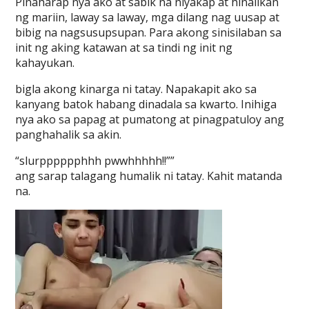
Pinaharap nya ako at sabik na niyakap at hinalikan
ng mariin, laway sa laway, mga dilang nag uusap at
bibig na nagsusupsupan. Para akong sinisilaban sa
init ng aking katawan at sa tindi ng init ng
kahayukan.
bigla akong kinarga ni tatay. Napakapit ako sa
kanyang batok habang dinadala sa kwarto. Inihiga
nya ako sa papag at pumatong at pinagpatuloy ang
panghahalik sa akin.
“slurpppppphhh pwwhhhhh!!””
ang sarap talagang humalik ni tatay. Kahit matanda
na.