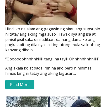
Hindi ko na alam ang gagawin ng simulang supsupin
ni tatay ang aking mga suso. Hawak nya ang isa at
pinisil pisil saka diniladilaan. damang dama ko ang
pagkalabit ng dila nya sa king utong mula sa loob ng
kanyang dibdib.
“Ooooooohhhhhh!!!!!!! tang ina tay!!!! Ohhhhhhhhh!!!!!!”
Ang akala ko at dadaliriin na ako pero hinihimas
himas lang ni tatay ang aking lagusan…
Read More