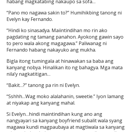
habang magkatabing nakaupo sa sofa…
“Pano mo nagawa sakin to?” Humihikbing tanong ni
Evelyn kay Fernando.
“Hindi ko sinasadya. Maiintindihan mo rin ako
pagdating ng tamang panahon. Ayokong gawin sayo
to pero wala akong magagawa.” Paliwanag ni
Fernando habang nakayuko ang mukha.
Bigla itong tumingala at hinawakan sa baba ang
kanyang nobya. Hinalikan ito ng bahagya. Mga mata
nila’y nagkatitigan…
“Bakit…?” tanong pa rin ni Evelyn.
“Sshhh…Wag moko alalahanin, sweetie.” Iyon lamang
at niyakap ang kanyang mahal.
Si Evelyn…hindi maintindihan kung ano ang
nangyayari sa kanyang boyfriend subalit wala syang
magawa kundi magpaubaya at magtiwala sa kanyang