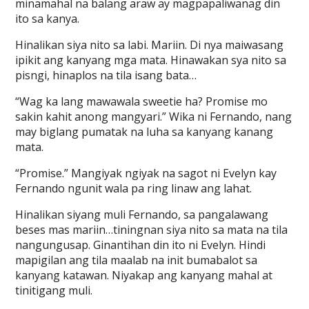
minamahal na balang araw ay magpapaliwanag din
ito sa kanya.
Hinalikan siya nito sa labi. Mariin. Di nya maiwasang
ipikit ang kanyang mga mata. Hinawakan sya nito sa
pisngi, hinaplos na tila isang bata…
“Wag ka lang mawawala sweetie ha? Promise mo
sakin kahit anong mangyari.” Wika ni Fernando, nang
may biglang pumatak na luha sa kanyang kanang
mata.
“Promise.” Mangiyak ngiyak na sagot ni Evelyn kay
Fernando ngunit wala pa ring linaw ang lahat.
Hinalikan siyang muli Fernando, sa pangalawang
beses mas mariin…tiningnan siya nito sa mata na tila
nangungusap. Ginantihan din ito ni Evelyn. Hindi
mapigilan ang tila maalab na init bumabalot sa
kanyang katawan. Niyakap ang kanyang mahal at
tinitigang muli.