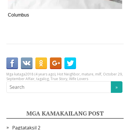
Columbus
Mga kataga
2018 (4 years ago)
,
Hot Neighbor
,
mature
,
milf
,
October 29
,
September Affair
,
tagalog
,
True Story
,
Wife Lovers
MGA KAMAKAILANG POST
Pagtataksil 2