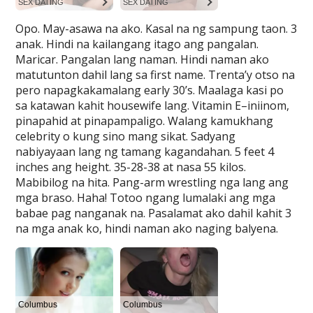
Opo. May-asawa na ako. Kasal na ng sampung taon. 3
anak. Hindi na kailangang itago ang pangalan.
Maricar. Pangalan lang naman. Hindi naman ako
matutunton dahil lang sa first name. Trenta’y otso na
pero napagkakamalang early 30’s. Maalaga kasi po
sa katawan kahit housewife lang. Vitamin E–iniinom,
pinapahid at pinapampaligo. Walang kamukhang
celebrity o kung sino mang sikat. Sadyang
nabiyayaan lang ng tamang kagandahan. 5 feet 4
inches ang height. 35-28-38 at nasa 55 kilos.
Mabibilog na hita. Pang-arm wrestling nga lang ang
mga braso. Haha! Totoo ngang lumalaki ang mga
babae pag nanganak na. Pasalamat ako dahil kahit 3
na mga anak ko, hindi naman ako naging balyena.