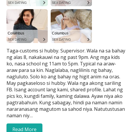
Taga-customs si hubby. Supervisor. Wala na sa bahay
ng alas 8, nakakauwi na ng past 9pm. Ang mga kids
ko, nasa school ng 11am to 5pm. Typical na araw-
araw para sa kin. Naglalaba, naglilinis ng bahay,
nagluluto. Solo ko ang bahay ng higit anim na oras.
May pagkaseloso si hubby. Wala nga akong sariling
FB. Isang account lang kami, shared profile. Lahat ng
pics ko, kungdi family, kaming dalawa. Ayaw niya ako
pagtrabahuin. Kung sabagay, hindi pa naman namin
nararanasang magutom sa sahod niya. Natutustusan
naman niy…
Read More