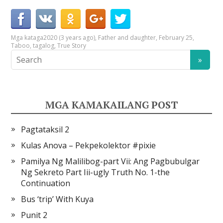
Mga kataga
2020 (3 years ago)
,
Father and daughter
,
February 25
,
Taboo
,
tagalog
,
True Story
MGA KAMAKAILANG POST
Pagtataksil 2
Kulas Anova – Pekpekolektor #pixie
Pamilya Ng Malilibog-part Vii: Ang Pagbubulgar
Ng Sekreto Part Iii-ugly Truth No. 1-the
Continuation
Bus ‘trip’ With Kuya
Punit 2