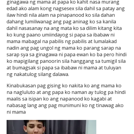
ginagawa ng mama at papa ko kahit nasa murang
edad ako alam kong nagsesex sila dahil sa patay ang
ilaw hindi nila alam na pinapanood ko sila dahan
dahang lumiliwanag ang pag aninag ko sa kanila
dahil nasasanay na ang mata ko sa dilim kitang kita
ko kung paano umiindayog si papa sa ibabaw ni
mama mabagal na pabilis ng pabilis at lumalakad
nadin ang pag ungol ng mama ko parang sarap na
sarap sya sa ginagawa ni papa ewan ko ba pero hindi
ko mapigilang panoorin sila hanggang sa tumigil sila
at bumagsak si papa sa ibabaw ni mama at tuluyan
ng nakatulog silang dalawa.
Kinabukasan pag gising ko nakita ko ang mama ko
na nagluluto at ang papa ko naman ay tulog pa hindi
maalis sa isipan ko ang napanood ko kagabi at
nabasag lang ang pag munimuni ko ng tinawag ako
ni mama