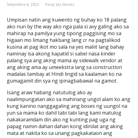
Setyembre 6, 2023
Pinay Sex Stories
Umpisan natin ang kuwento ng buhay ko 18 palang
ako nun by the way ako nga pala si avy galing ako sa
mahirap na pamilya yung tipong paggising mo sa
higaan mo limang hakbang lang cr na pagtalikod
kusina at pag ikot mo sala na yes maliit lang bahay
naminay isa akong kapatid si sabel nasa kinder
palang sya ang aking mama ay sidewalk vendor at
ang aking ama ay umeekstra lang sa construction
madalas tambay at Hindi lingid sa kaalaman ko na
gumagamit din sya ng ipinagbabawal na gamot.
Isang araw habang natutulog ako ay
naalimpungatan ako sa mahinang ungol alam ko ang
kung kanino nanggagaling ang boses ng uungol na
yun sa mama ko dahil tabi tabi lang kami matulog
nakakaramdam din ako ng kunting pag uga ng
papag namin dahan dahan kong idinilat ang aking
mata at nakita ko sa unang pagkakataon ang