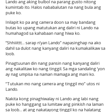
Lando ang aking bulbol na parang gusto nitong
kumintab ito. Halos nababalutan na nang bula ang
puke ko.
Inilapit ko pa ang camera doon sa may bandang
butas ko upang matutukan ang daliri ni Lando na
humahagod sa kahabaan nang hiwa ko.
“Shhiiittt… sarap n’yan Lando” napasinghap na ako
dahil sa dulot nang kanyang daliri na kumakalikaw sa
loob.
Pinagtuunan din nang pansin nang kanyang daliri
ang nakalitaw ko nang tinggil. Sa mga sandaling ‘yon
ay nag umpisa na naman mamaga ang mani ko.
“Tutukan mo nang camera ang tinggil mo” utos ni
Lando.
Nakita kong pinaghiwalay ni Lando ang labi nang
puke ko hanggang sa lumitaw ang pinkish na laman
sa loob… at ang nakatayong tinggil ko na halatang