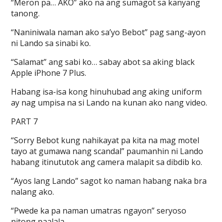
“Meron pa… AKO” ako na ang sumagot sa kanyang
tanong.
“Naniniwala naman ako sa’yo Bebot” pag sang-ayon
ni Lando sa sinabi ko.
“Salamat” ang sabi ko… sabay abot sa aking black
Apple iPhone 7 Plus.
Habang isa-isa kong hinuhubad ang aking uniform
ay nag umpisa na si Lando na kunan ako nang video.
PART 7
“Sorry Bebot kung nahikayat pa kita na mag motel
tayo at gumawa nang scandal” paumanhin ni Lando
habang itinututok ang camera malapit sa dibdib ko.
“Ayos lang Lando” sagot ko naman habang naka bra
nalang ako.
“Pwede ka pa naman umatras ngayon” seryoso
nitong paalala.