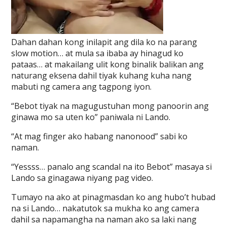
Dahan dahan kong inilapit ang dila ko na parang
slow motion… at mula sa ibaba ay hinagud ko
pataas… at makailang ulit kong binalik balikan ang
naturang eksena dahil tiyak kuhang kuha nang
mabuti ng camera ang tagpong iyon.
“Bebot tiyak na magugustuhan mong panoorin ang
ginawa mo sa uten ko” paniwala ni Lando.
“At mag finger ako habang nanonood” sabi ko
naman.
“Yessss… panalo ang scandal na ito Bebot” masaya si
Lando sa ginagawa niyang pag video.
Tumayo na ako at pinagmasdan ko ang hubo’t hubad
na si Lando… nakatutok sa mukha ko ang camera
dahil sa napamangha na naman ako sa laki nang