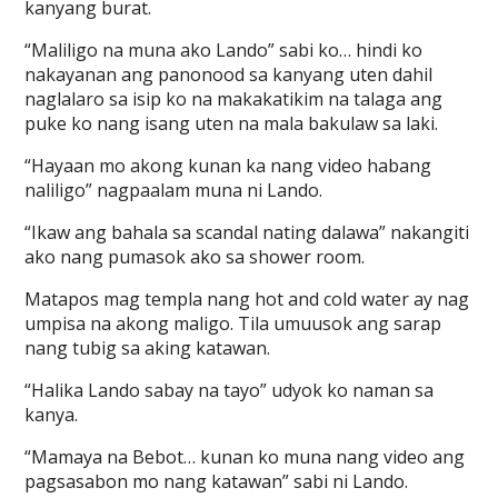
kanyang burat.
“Maliligo na muna ako Lando” sabi ko… hindi ko
nakayanan ang panonood sa kanyang uten dahil
naglalaro sa isip ko na makakatikim na talaga ang
puke ko nang isang uten na mala bakulaw sa laki.
“Hayaan mo akong kunan ka nang video habang
naliligo” nagpaalam muna ni Lando.
“Ikaw ang bahala sa scandal nating dalawa” nakangiti
ako nang pumasok ako sa shower room.
Matapos mag templa nang hot and cold water ay nag
umpisa na akong maligo. Tila umuusok ang sarap
nang tubig sa aking katawan.
“Halika Lando sabay na tayo” udyok ko naman sa
kanya.
“Mamaya na Bebot… kunan ko muna nang video ang
pagsasabon mo nang katawan” sabi ni Lando.