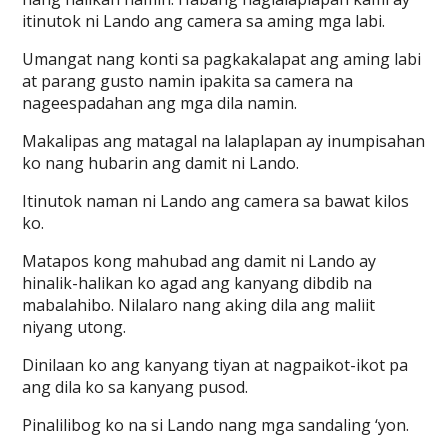
itinutok ni Lando ang camera sa aming mga labi.
Umangat nang konti sa pagkakalapat ang aming labi
at parang gusto namin ipakita sa camera na
nageespadahan ang mga dila namin.
Makalipas ang matagal na lalaplapan ay inumpisahan
ko nang hubarin ang damit ni Lando.
Itinutok naman ni Lando ang camera sa bawat kilos
ko.
Matapos kong mahubad ang damit ni Lando ay
hinalik-halikan ko agad ang kanyang dibdib na
mabalahibo. Nilalaro nang aking dila ang maliit
niyang utong.
Dinilaan ko ang kanyang tiyan at nagpaikot-ikot pa
ang dila ko sa kanyang pusod.
Pinalilibog ko na si Lando nang mga sandaling ‘yon.