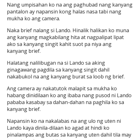
Nang umpisahan ko na ang paghubad nang kanyang
pantalon ay napansin kong halas nasa tabi nang
mukha ko ang camera.
Naka brief nalang si Lando. Hinalik halikan ko muna
ang kanyang magkabilang hita at nagpalipat lipat
ako sa kanyang singit kahit suot pa niya ang
kanyang brief.
Halatang nalilibugan na si Lando sa aking
ginagawang pagdila sa kanyang singit dahil
nakabukol na ang kanyang burat sa loob ng brief.
Ang camera ay nakatutok malapit sa mukha ko
habang dinidilaan ko ang ibaba nang pusod ni Lando
pababa kasabay sa dahan-dahan na paghila ko sa
kanyang brief.
Napansin ko na nakalabas na ang ulo ng uten ni
Lando kaya dinila-dilaan ko agad at hindi ko
pinalampas ang butas sa kanyang uten dahil tila may