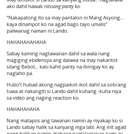
ako dahil hawak nito
ang panty ko
.
“Nakapatong ito sa may pantalon ni Mang Asyong…
kaya dinampot ko na agad bago tayo umalis”
paliwanag naman ni Lando.
HAHAHAHAHAHA
Sabay kaming nagtawanan dahil sa wala nang
magiging ebidensya ang dalawa na may nakantot
silang Bebot… kasi kahit panty na ibinigay ko ay
naglaho pa.
Hubo’t hubad akong nagpaikot-ikot dahil sa sobrang
tuwa at nakangiti si Lando dahil kuhang -kuha niya
sa video ang naging reaction ko.
HAHAHAHAHA
Nang matapos ang tawanan namin ay niyakap ko si
Lando sabay halik sa kanyang mga labi. Ang init agad
nang halikan namin. Habang naglalaplapan kami ay