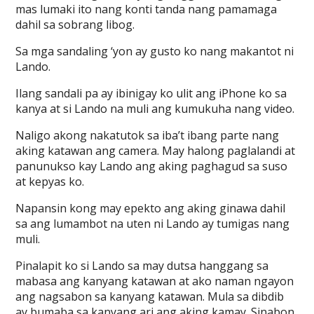
mas lumaki ito nang konti tanda nang pamamaga
dahil sa sobrang libog.
Sa mga sandaling ‘yon ay gusto ko nang makantot ni
Lando.
Ilang sandali pa ay ibinigay ko ulit ang iPhone ko sa
kanya at si Lando na muli ang kumukuha nang video.
Naligo akong nakatutok sa iba’t ibang parte nang
aking katawan ang camera. May halong paglalandi at
panunukso kay Lando ang aking paghagud sa suso
at kepyas ko.
Napansin kong may epekto ang aking ginawa dahil
sa ang lumambot na uten ni Lando ay tumigas nang
muli.
Pinalapit ko si Lando sa may dutsa hanggang sa
mabasa ang kanyang katawan at ako naman ngayon
ang nagsabon sa kanyang katawan. Mula sa dibdib
ay bumaba sa kanyang ari ang aking kamay. Sinabon