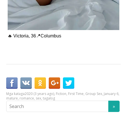
🔥 Victoria, 36📍Columbus
Mga kataga
2020 (3 years ago)
,
Fiction
,
First Time
,
Group Sex
,
January 6
,
mature
,
romance
,
sex
,
tagalog