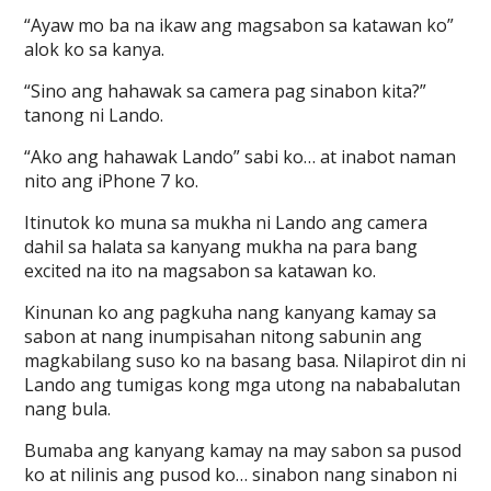
“Ayaw mo ba na ikaw ang magsabon sa katawan ko”
alok ko sa kanya.
“Sino ang hahawak sa camera pag sinabon kita?”
tanong ni Lando.
“Ako ang hahawak Lando” sabi ko… at inabot naman
nito ang iPhone 7 ko.
Itinutok ko muna sa mukha ni Lando ang camera
dahil sa halata sa kanyang mukha na para bang
excited na ito na magsabon sa katawan ko.
Kinunan ko ang pagkuha nang kanyang kamay sa
sabon at nang inumpisahan nitong sabunin ang
magkabilang suso ko na basang basa. Nilapirot din ni
Lando ang tumigas kong mga utong na nababalutan
nang bula.
Bumaba ang kanyang kamay na may sabon sa pusod
ko at nilinis ang pusod ko… sinabon nang sinabon ni