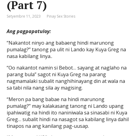
(Part 7)
Setyembre 11, 2023
Pinay Sex Stories
Ang pagpapatuloy:
“Nakantot ninyo ang babaeng hindi marunong
pumalag?” tanong pa ulit ni Lando kay Kuya Greg na
nasa kabilang linya..
“Oo nakantot namin si Bebot… sayang at naglaho na
parang bula” sagot ni Kuya Greg na parang
nagmamalaki subalit nanghihinayang din at wala na
sa tabi nila nang sila ay magising.
“Meron pa bang babae na hindi marunong
pumalag?” may kalakasang tanong ni Lando upang
ipahiwatig na hindi ito naniniwala sa sinasabi ni Kuya
Greg… subalit hindi na nasagot sa kabilang linya dahil
tinapos na ang kanilang pag-uusap.