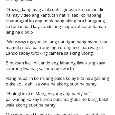
“Huwag kang mag alala dahil ginusto ko naman din
na may video ang kantutan natin” sabi ko habang
tinatanggal ko ang hook nang aking bra hanggang
sa tumambad kay Lando ang maputi at katamtaman
lang na dibdib.
“Wowwww ngayon ko lang natitigan nang mabuti na
mamula mula pala ang mga utong mo” pahayag ni
Lando sabay tutok ng camera sa aking utong.
Binuksan kasi ni Lando ang lahat ng ilaw kung kaya
sobrang liwanag sa loob ng kwarto.
Nang hubarin ko na ang palda ko ay kita na agad ang
puke ko… dahil sa wala na akong suot na panty.
“Hiningi kasi ni Mang Asyong ang panty ko”
paliwanag ko kay Lando baka magtaka ito kung bakit
wala akong suot na panty.
May dinukot si Lando sa kanyang bulsa… nagtataka