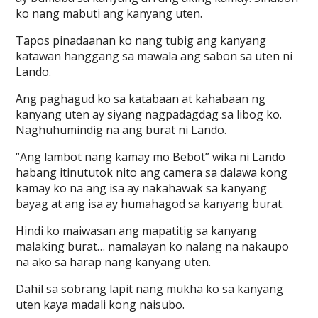
ko nang mabuti ang kanyang uten.
Tapos pinadaanan ko nang tubig ang kanyang
katawan hanggang sa mawala ang sabon sa uten ni
Lando.
Ang paghagud ko sa katabaan at kahabaan ng
kanyang uten ay siyang nagpadagdag sa libog ko.
Naghuhumindig na ang burat ni Lando.
“Ang lambot nang kamay mo Bebot” wika ni Lando
habang itinututok nito ang camera sa dalawa kong
kamay ko na ang isa ay nakahawak sa kanyang
bayag at ang isa ay humahagod sa kanyang burat.
Hindi ko maiwasan ang mapatitig sa kanyang
malaking burat… namalayan ko nalang na nakaupo
na ako sa harap nang kanyang uten.
Dahil sa sobrang lapit nang mukha ko sa kanyang
uten kaya madali kong naisubo.