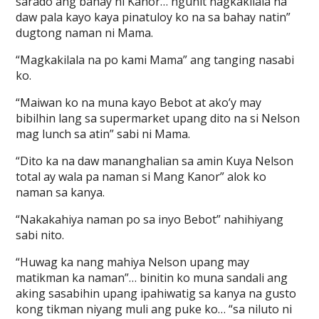
sarado ang bahay ni Kanor… ngunit nagkakilala na
daw pala kayo kaya pinatuloy ko na sa bahay natin”
dugtong naman ni Mama.
“Magkakilala na po kami Mama” ang tanging nasabi
ko.
“Maiwan ko na muna kayo Bebot at ako’y may
bibilhin lang sa supermarket upang dito na si Nelson
mag lunch sa atin” sabi ni Mama.
“Dito ka na daw mananghalian sa amin Kuya Nelson
total ay wala pa naman si Mang Kanor” alok ko
naman sa kanya.
“Nakakahiya naman po sa inyo Bebot” nahihiyang
sabi nito.
“Huwag ka nang mahiya Nelson upang may
matikman ka naman”… binitin ko muna sandali ang
aking sasabihin upang ipahiwatig sa kanya na gusto
kong tikman niyang muli ang puke ko… “sa niluto ni