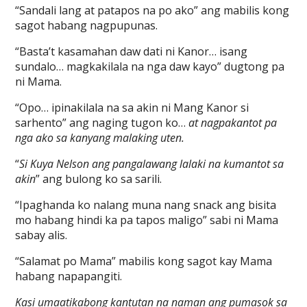
“Sandali lang at patapos na po ako” ang mabilis kong
sagot habang nagpupunas.
“Basta’t kasamahan daw dati ni Kanor… isang
sundalo… magkakilala na nga daw kayo” dugtong pa
ni Mama.
“Opo… ipinakilala na sa akin ni Mang Kanor si
sarhento” ang naging tugon ko…
at nagpakantot pa
nga ako sa kanyang malaking uten.
“
Si Kuya Nelson ang pangalawang lalaki na kumantot sa
akin
” ang bulong ko sa sarili.
“Ipaghanda ko nalang muna nang snack ang bisita
mo habang hindi ka pa tapos maligo” sabi ni Mama
sabay alis.
“Salamat po Mama” mabilis kong sagot kay Mama
habang napapangiti.
Kasi umaatikabong kantutan na naman ang pumasok sa