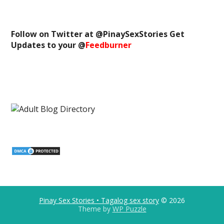
Follow on Twitter at @
PinaySexStories
Get
Updates to your @
Feedburner
Pinay Sex Stories • Tagalog sex story
© 2026
Theme by
WP Puzzle