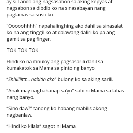
ay si Lando ang nagsasabon sa aking kepyas at
nagsabon sa dibdib ko na sinasabayan nang
paglamas sa suso ko.
“Ooooohhhh” napahalinghing ako dahil sa sinasalat
ko na ang tinggil ko at dalawang daliri ko pa ang
gamit sa pag finger.
TOK TOK TOK
Hindi ko na itinuloy ang pagsasarili dahil sa
kumakatok sa Mama sa pinto ng banyo.
“
Shhiiiiittt… nabitin ako
” bulong ko sa aking sarili.
“Anak may naghahanap sa’yo” sabi ni Mama sa labas
nang banyo.
“Sino daw?” tanong ko habang mabilis akong
nagbanlaw.
“Hindi ko kilala” sagot ni Mama.