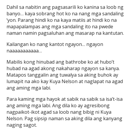
Dahil sa nabitin ang pagsasarili ko kanina sa loob ng
banyo… kaya sobrang hot ko na nang mga sandaling
‘yon. Parang hindi ko na kaya matiis at hindi ko na
mapapalampas ang mga sandaling ito na pwede
naman namin pagsaluhan ang masarap na kantutan.
Kailangan ko nang kantot ngayon… ngayon
naaaaaaaaaaa…
Mabilis kong hinubad ang bathrobe ko at hubo’t
hubad na agad akong nakaharap ngayon sa kanya.
Matapos tanggalin ang tuwalya sa aking buhok ay
lumapit na ako kay Kuya Nelson at naglapat na agad
ang aming mga labi.
Para kaming mga hayok at sabik na sabik sa isa’t-isa
ang aming mga labi. Ang dila ko ay agresibong
nagpaikot-ikot agad sa loob nang bibig ni Kuya
Nelson. Pag sipsip naman sa aking dila ang kanyang
naging sagot.