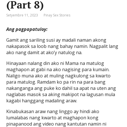
(Part 8)
Setyembre 11, 2023
Pinay Sex Stories
Ang pagpapatuloy:
Gamit ang sariling susi ay madali naman akong
nakapasok sa loob nang bahay namin. Nagpalit lang
ako nang damit at ako’y natulog na.
Hinayaan nalang din ako ni Mama na matulog
maghapon at gabi na ako nagising para kumain.
Naligo muna ako at muling nagkulong sa kwarto
para matulog. Ramdam ko pa rin na para bang
nakanganga ang puke ko dahil sa apat na uten ang
naglabas masok sa aking makipot na lagusan mula
kagabi hanggang madaling araw.
Kinabukasan araw nang linggo ay hindi ako
lumalabas nang kwarto at maghapon kong
pinapanood ang video nang kantutan namin ni