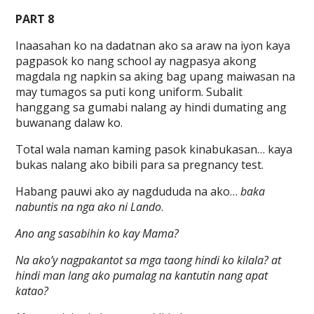
PART 8
Inaasahan ko na dadatnan ako sa araw na iyon kaya
pagpasok ko nang school ay nagpasya akong
magdala ng napkin sa aking bag upang maiwasan na
may tumagos sa puti kong uniform. Subalit
hanggang sa gumabi nalang ay hindi dumating ang
buwanang dalaw ko.
Total wala naman kaming pasok kinabukasan… kaya
bukas nalang ako bibili para sa pregnancy test.
Habang pauwi ako ay nagdududa na ako…
baka
nabuntis na nga ako ni Lando
.
Ano ang sasabihin ko kay Mama?
Na ako’y nagpakantot sa mga taong hindi ko kilala? at
hindi man lang ako pumalag na kantutin nang apat
katao?