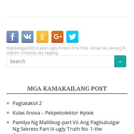
Mga kataga
2020 (3 years ago)
,
Fiction
,
First Time
,
Group Sex
,
January 8
,
mature
,
romance
,
sex
,
tagalog
MGA KAMAKAILANG POST
Pagtataksil 2
Kulas Anova – Pekpekolektor #pixie
Pamilya Ng Malilibog-part Vii: Ang Pagbubulgar
Ng Sekreto Part Iii-ugly Truth No. 1-the