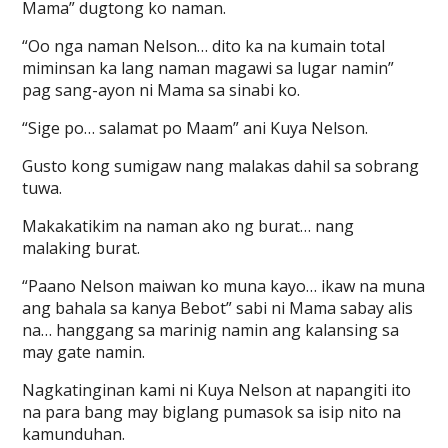
Mama” dugtong ko naman.
“Oo nga naman Nelson… dito ka na kumain total
miminsan ka lang naman magawi sa lugar namin”
pag sang-ayon ni Mama sa sinabi ko.
“Sige po… salamat po Maam” ani Kuya Nelson.
Gusto kong sumigaw nang malakas dahil sa sobrang
tuwa.
Makakatikim na naman ako ng burat… nang
malaking burat.
“Paano Nelson maiwan ko muna kayo… ikaw na muna
ang bahala sa kanya Bebot” sabi ni Mama sabay alis
na… hanggang sa marinig namin ang kalansing sa
may gate namin.
Nagkatinginan kami ni Kuya Nelson at napangiti ito
na para bang may biglang pumasok sa isip nito na
kamunduhan.