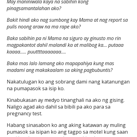
May maniniwala kaya na sabihin kong
pinagsamantalahan ako?
Bakit hindi ako nag sumbong kay Mama at nag report sa
pulis noong araw na ma rape ako?
Baka sabihin pa ni Mama na siguro ay ginusto mo rin
magpakantot dahil malandi ka at malibog ka… putaaa
kaaaa….. puuttttaaaaaaa….
Baka mas lalo lamang ako mapapahiya kung mas
madami ang makakaalam sa aking pagbubuntis?
Nakatulugan ko ang sobrang dami nang katanungan
na pumapasok sa isip ko.
Kinabukasan ay medyo tinanghali na ako ng gising.
Naligo agad ako dahil sa bibili pa ako para sa
pregnancy test.
Habang sinasabon ko ang aking katawan ay muling
pumasok sa isipan ko ang tagpo sa motel kung saan