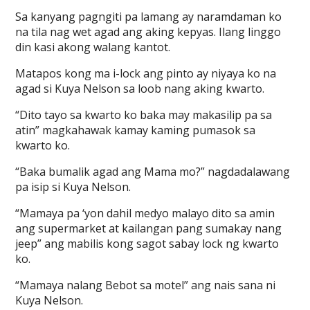
Sa kanyang pagngiti pa lamang ay naramdaman ko
na tila nag wet agad ang aking kepyas. Ilang linggo
din kasi akong walang kantot.
Matapos kong ma i-lock ang pinto ay niyaya ko na
agad si Kuya Nelson sa loob nang aking kwarto.
“Dito tayo sa kwarto ko baka may makasilip pa sa
atin” magkahawak kamay kaming pumasok sa
kwarto ko.
“Baka bumalik agad ang Mama mo?” nagdadalawang
pa isip si Kuya Nelson.
“Mamaya pa ‘yon dahil medyo malayo dito sa amin
ang supermarket at kailangan pang sumakay nang
jeep” ang mabilis kong sagot sabay lock ng kwarto
ko.
“Mamaya nalang Bebot sa motel” ang nais sana ni
Kuya Nelson.