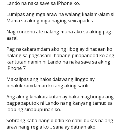
Lando na naka save sa iPhone ko.
Lumipas ang mga araw na walang kaalam-alam si
Mama sa aking mga naging sexcapades.
Nag concentrate nalang muna ako sa aking pag-
aaral.
Pag nakakaramdam ako ng libog ay dinadaan ko
nalang sa pagsasarili habang pinapanood ko ang
kantutan namin ni Lando na naka save sa aking
iPhone 7.
Makalipas ang halos dalawang linggo ay
pinakikiramdaman ko ang aking sarili.
Ang aking kinakatakutan ay baka magbunga ang
pagpapaputok ni Lando nang kanyang tamud sa
loob ng sinapupunan ko.
Sobrang kaba nang dibdib ko dahil bukas na ang
araw nang regla ko… sana ay datnan ako.