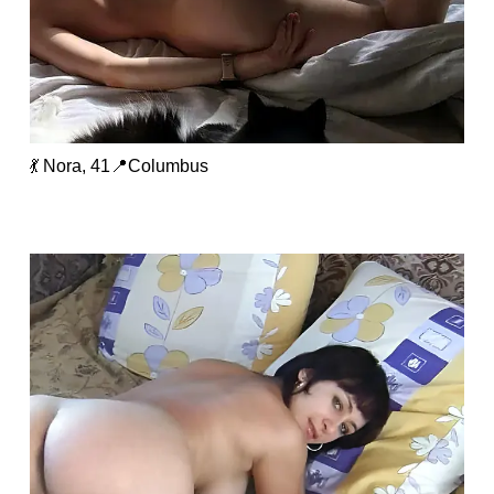
💃 Nora, 41📍Columbus