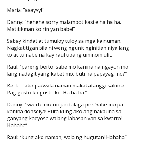
Maria: “aaayyy!”
Danny: “hehehe sorry malambot kasi e ha ha ha.
Matitikman ko rin yan babe!”
Sabay kindat at tumuloy tuloy sa mga kainuman.
Nagkatitigan sila ni weng ngunit nginitian niya lang
to at tumabe na kay raul upang uminom ulit.
Raul: “pareng berto, sabe mo kanina na ngayon mo
lang nadagit yang kabet mo, buti na papayag mo?”
Berto: “ako pa?wala naman makakatanggi sakin e.
Pag gusto ko gusto ko. Ha ha ha.”
Danny: “swerte mo rin jan talaga pre. Sabe mo pa
kanina donselya! Puta kung ako ang nakauna sa
ganyang kadyosa walang labasan yan sa kwarto!
Hahaha”
Raul: “kung ako naman, wala ng hugutan! Hahaha”