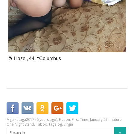
🥂 Hazel, 44📍Columbus
Mga kataga
2017 (6 years ago)
,
Fiction
,
First Time
,
January 27
,
mature
,
One Night Stand
,
Taboo
,
tagalog
,
virgin