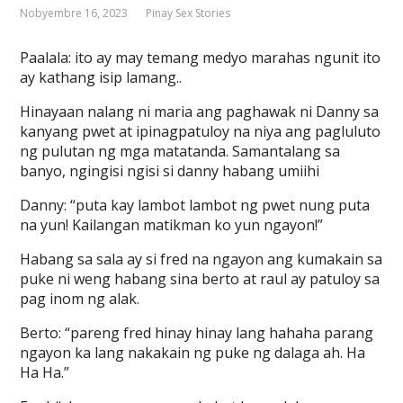
Nobyembre 16, 2023
Pinay Sex Stories
Paalala: ito ay may temang medyo marahas ngunit ito
ay kathang isip lamang..
Hinayaan nalang ni maria ang paghawak ni Danny sa
kanyang pwet at ipinagpatuloy na niya ang pagluluto
ng pulutan ng mga matatanda. Samantalang sa
banyo, ngingisi ngisi si danny habang umiihi
Danny: “puta kay lambot lambot ng pwet nung puta
na yun! Kailangan matikman ko yun ngayon!”
Habang sa sala ay si fred na ngayon ang kumakain sa
puke ni weng habang sina berto at raul ay patuloy sa
pag inom ng alak.
Berto: “pareng fred hinay hinay lang hahaha parang
ngayon ka lang nakakain ng puke ng dalaga ah. Ha
Ha Ha.”