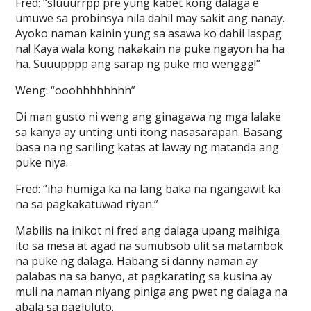
Fred: “sluuurrpp pre yung kabet kong dalaga e
umuwe sa probinsya nila dahil may sakit ang nanay.
Ayoko naman kainin yung sa asawa ko dahil laspag
na! Kaya wala kong nakakain na puke ngayon ha ha
ha. Suuupppp ang sarap ng puke mo wenggg!”
Weng: “ooohhhhhhhh”
Di man gusto ni weng ang ginagawa ng mga lalake
sa kanya ay unting unti itong nasasarapan. Basang
basa na ng sariling katas at laway ng matanda ang
puke niya.
Fred: “iha humiga ka na lang baka na ngangawit ka
na sa pagkakatuwad riyan.”
Mabilis na inikot ni fred ang dalaga upang maihiga
ito sa mesa at agad na sumubsob ulit sa matambok
na puke ng dalaga. Habang si danny naman ay
palabas na sa banyo, at pagkarating sa kusina ay
muli na naman niyang piniga ang pwet ng dalaga na
abala sa pagluluto.