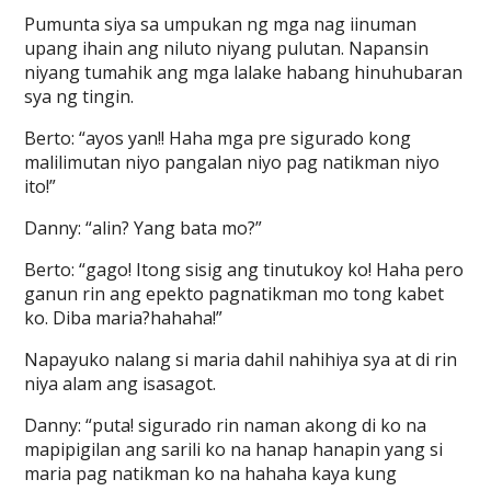
Pumunta siya sa umpukan ng mga nag iinuman
upang ihain ang niluto niyang pulutan. Napansin
niyang tumahik ang mga lalake habang hinuhubaran
sya ng tingin.
Berto: “ayos yan!! Haha mga pre sigurado kong
malilimutan niyo pangalan niyo pag natikman niyo
ito!”
Danny: “alin? Yang bata mo?”
Berto: “gago! Itong sisig ang tinutukoy ko! Haha pero
ganun rin ang epekto pagnatikman mo tong kabet
ko. Diba maria?hahaha!”
Napayuko nalang si maria dahil nahihiya sya at di rin
niya alam ang isasagot.
Danny: “puta! sigurado rin naman akong di ko na
mapipigilan ang sarili ko na hanap hanapin yang si
maria pag natikman ko na hahaha kaya kung