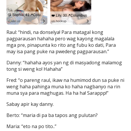
Raul: “hindi, na donselya! Para matagal kong
pagparausan hahaha pero wag kayong magalala
mga pre, pinapunta ko rito ang fubu ko dati, Para
may isa pang puke na pwedeng pagparausan.”
Danny: “hahaha ayos yan ng di masyadong malamog
tong si weng ko! Hahaha”
Fred: “o pareng raul, ikaw na humimod dun sa puke ni
weng haha pahinga muna ko haha nagbanyo na rin
muna sya para maghugas. Ha ha ha! Sarappp!”
Sabay apir kay danny.
Berto: “maria di pa ba tapos ang pulutan?
Maria: “eto na po tito..”