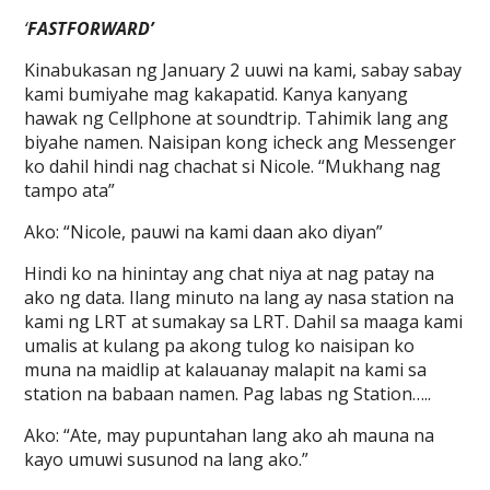
‘
FASTFORWARD’
Kinabukasan ng January 2 uuwi na kami, sabay sabay
kami bumiyahe mag kakapatid. Kanya kanyang
hawak ng Cellphone at soundtrip. Tahimik lang ang
biyahe namen. Naisipan kong icheck ang Messenger
ko dahil hindi nag chachat si Nicole. “Mukhang nag
tampo ata”
Ako: “Nicole, pauwi na kami daan ako diyan”
Hindi ko na hinintay ang chat niya at nag patay na
ako ng data. Ilang minuto na lang ay nasa station na
kami ng LRT at sumakay sa LRT. Dahil sa maaga kami
umalis at kulang pa akong tulog ko naisipan ko
muna na maidlip at kalauanay malapit na kami sa
station na babaan namen. Pag labas ng Station…..
Ako: “Ate, may pupuntahan lang ako ah mauna na
kayo umuwi susunod na lang ako.”