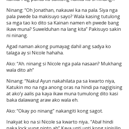
Ninang: “Oh Jonathan, nakauwi ka na pala. Siya nga
pala pwede ba makisuyo sayo? Wala kasing tutulong
sa mga tao ko dito sa Kainan namen eh pwede bang
ikaw muna? Suwelduhan na lang kita” Pakisuyo sakin
ni ninang.
Agad naman akong pumayag dahil ang sadya ko
talaga ay si Nicole hahaha.
Ako: “Ah. ninang si Nicole nga pala nasaan? Mukhang
wala dito ah”
Ninang: “Naku! Ayun nakahilata pa sa kwarto niya,
Katukin mo na nga anong oras na hindi pa nagigising
at ako’y aalis pa kaya ikaw muna tumulong dito kasi
baka dalawang araw ako wala eh.
Ako: “Okay po ninang” nakangiti kong sagot.
Inakyat ko na si Nicole sa kwarto niya.. “Aba! hindi
naka lock yung pinto ah” Kaya unti unti kong sinisilip