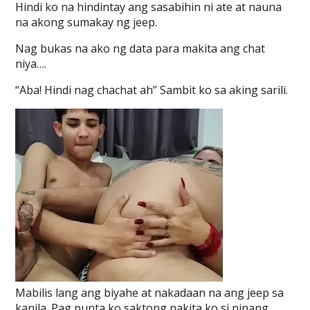
Hindi ko na hindintay ang sasabihin ni ate at nauna
na akong sumakay ng jeep.
Nag bukas na ako ng data para makita ang chat
niya….
“Aba! Hindi nag chachat ah” Sambit ko sa aking sarili.
Mabilis lang ang biyahe at nakadaan na ang jeep sa
kanila. Pag punta ko saktong nakita ko si ninang…