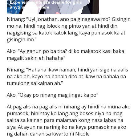
Ninang: “Uy! Jonathan, ano pa ginagawa mo? Gisingin
mo na, hindi nag lolock ng pinto yan at hindi din
nagigising sa katok katok lang kaya pumasok ka at
gisingin mo.”
Ako: “Ay ganun po ba tita? di ko makatok kasi baka
magalit sakin eh hahaha”
Ninang: “Hahaha ikaw naman, hindi yan sige na aalis
na ako ah, kayo na bahala dito at ikaw na bahala na
tumulong sa kainan ah.”
Ako: “Okay po ninang mag iingat ka po”
At pag alis na pag alis ni ninang ay hindi na muna ako
pumasok, hinintay ko lang ang boses niya na mag
salita sa kainan para malaman kong nasa labas na
siya. At ayun na narinig ko na kaya pumasok na ako
ng dahan dahan sa kwarto ni Nicole.