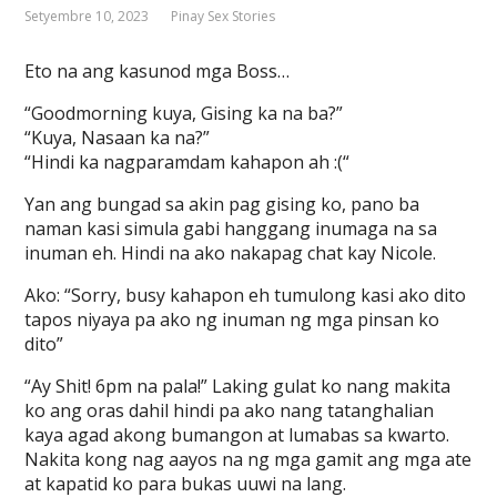
Setyembre 10, 2023
Pinay Sex Stories
Eto na ang kasunod mga Boss…
“Goodmorning kuya, Gising ka na ba?”
“Kuya, Nasaan ka na?”
“Hindi ka nagparamdam kahapon ah :(“
Yan ang bungad sa akin pag gising ko, pano ba
naman kasi simula gabi hanggang inumaga na sa
inuman eh. Hindi na ako nakapag chat kay Nicole.
Ako: “Sorry, busy kahapon eh tumulong kasi ako dito
tapos niyaya pa ako ng inuman ng mga pinsan ko
dito”
“Ay Shit! 6pm na pala!” Laking gulat ko nang makita
ko ang oras dahil hindi pa ako nang tatanghalian
kaya agad akong bumangon at lumabas sa kwarto.
Nakita kong nag aayos na ng mga gamit ang mga ate
at kapatid ko para bukas uuwi na lang.