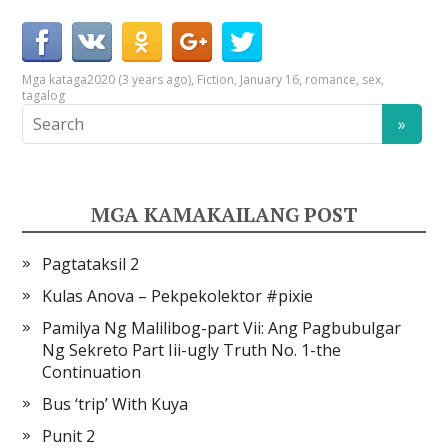
Mga kataga
2020 (3 years ago)
,
Fiction
,
January 16
,
romance
,
sex
,
tagalog
MGA KAMAKAILANG POST
Pagtataksil 2
Kulas Anova – Pekpekolektor #pixie
Pamilya Ng Malilibog-part Vii: Ang Pagbubulgar
Ng Sekreto Part Iii-ugly Truth No. 1-the
Continuation
Bus ‘trip’ With Kuya
Punit 2