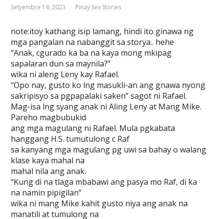
Setyembre 14, 2023
Pinay Sex Stories
note:itoy kathang isip lamang, hindi ito ginawa ng
mga pangalan na nabanggit sa storya.. hehe
“Anak, cgurado ka ba na kaya mong mkipag
sapalaran dun sa maynila?”
wika ni aleng Leny kay Rafael.
“Opo nay, gusto ko lng masukli-an ang gnawa nyong
sakripisyo sa pgpapalaki saken” sagot ni Rafael.
Mag-isa lng syang anak ni Aling Leny at Mang Mike.
Pareho magbubukid
ang mga magulang ni Rafael. Mula pgkabata
hanggang H.S. tumutulong c Raf
sa kanyang mga magulang pg uwi sa bahay o walang
klase kaya mahal na
mahal nila ang anak.
“Kung di na tlaga mbabawi ang pasya mo Raf, di ka
na namin pipigilan”
wika ni mang Mike kahit gusto niya ang anak na
manatili at tumulong na