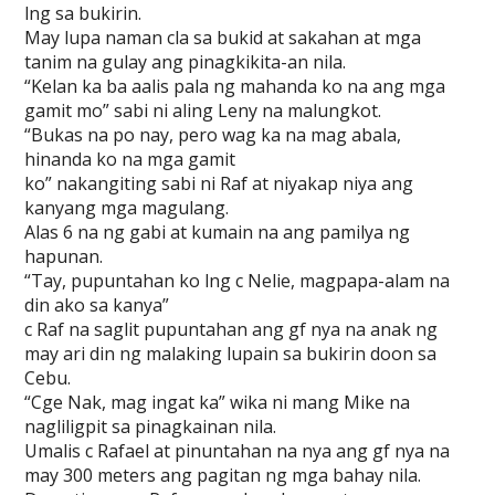
lng sa bukirin.
May lupa naman cla sa bukid at sakahan at mga
tanim na gulay ang pinagkikita-an nila.
“Kelan ka ba aalis pala ng mahanda ko na ang mga
gamit mo” sabi ni aling Leny na malungkot.
“Bukas na po nay, pero wag ka na mag abala,
hinanda ko na mga gamit
ko” nakangiting sabi ni Raf at niyakap niya ang
kanyang mga magulang.
Alas 6 na ng gabi at kumain na ang pamilya ng
hapunan.
“Tay, pupuntahan ko lng c Nelie, magpapa-alam na
din ako sa kanya”
c Raf na saglit pupuntahan ang gf nya na anak ng
may ari din ng malaking lupain sa bukirin doon sa
Cebu.
“Cge Nak, mag ingat ka” wika ni mang Mike na
nagliligpit sa pinagkainan nila.
Umalis c Rafael at pinuntahan na nya ang gf nya na
may 300 meters ang pagitan ng mga bahay nila.