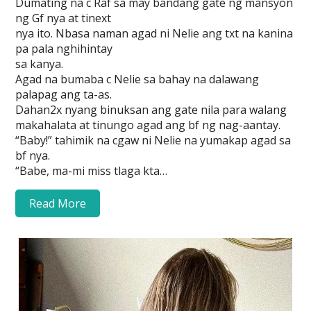
Dumating na c Raf sa may bandang gate ng mansyon
ng Gf nya at tinext
nya ito. Nbasa naman agad ni Nelie ang txt na kanina
pa pala nghihintay
sa kanya.
Agad na bumaba c Nelie sa bahay na dalawang
palapag ang ta-as.
Dahan2x nyang binuksan ang gate nila para walang
makahalata at tinungo agad ang bf ng nag-aantay.
“Baby!” tahimik na cgaw ni Nelie na yumakap agad sa
bf nya.
“Babe, ma-mi miss tlaga kta…
Read More