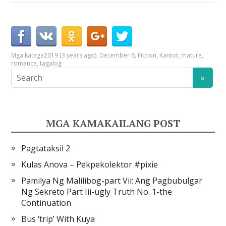
Mga kataga
2019 (3 years ago)
,
December 6
,
Fiction
,
Kantot
,
mature
,
romance
,
tagalog
MGA KAMAKAILANG POST
Pagtataksil 2
Kulas Anova – Pekpekolektor #pixie
Pamilya Ng Malilibog-part Vii: Ang Pagbubulgar
Ng Sekreto Part Iii-ugly Truth No. 1-the
Continuation
Bus ‘trip’ With Kuya