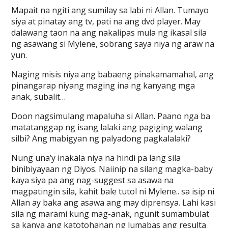
Mapait na ngiti ang sumilay sa labi ni Allan. Tumayo
siya at pinatay ang tv, pati na ang dvd player. May
dalawang taon na ang nakalipas mula ng ikasal sila
ng asawang si Mylene, sobrang saya niya ng araw na
yun.
Naging misis niya ang babaeng pinakamamahal, ang
pinangarap niyang maging ina ng kanyang mga
anak, subalit…
Doon nagsimulang mapaluha si Allan. Paano nga ba
matatanggap ng isang lalaki ang pagiging walang
silbi? Ang mabigyan ng palyadong pagkalalaki?
Nung una’y inakala niya na hindi pa lang sila
binibiyayaan ng Diyos. Naiinip na silang magka-baby
kaya siya pa ang nag-suggest sa asawa na
magpatingin sila, kahit bale tutol ni Mylene.. sa isip ni
Allan ay baka ang asawa ang may diprensya. Lahi kasi
sila ng marami kung mag-anak, ngunit sumambulat
sa kanya ang katotohanan ng lumabas ang resulta