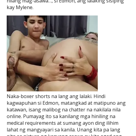
nilang mag-asawa…, si Edmon, ang lalaking sisiping
kay Mylene.
Naka-boxer shorts na lang ang lalaki. Hindi
kagwapuhan si Edmon, matangkad at matipuno ang
katawan, isang malibog na chatter na nakilala nila
online. Pumayag ito sa kanilang mga hiniling na
medical requirements at sumang ayon ding ilihim
lahat ng mangyayari sa kanila. Unang kita pa lang