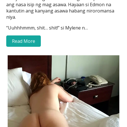
ang nasa isip ng mag asawa. Hayaan si Edmon na
kantutin ang kanyang asawa habang niroromansa
niya.
“Uuhhhmmm, shit… shit!” si Mylene n…
Read More