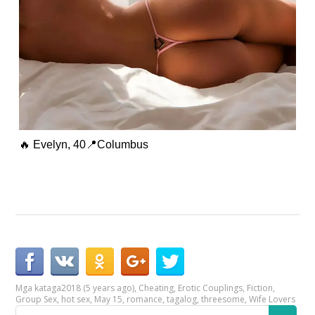
🔥 Evelyn, 40📍Columbus
Mga kataga
2018 (5 years ago)
,
Cheating
,
Erotic Couplings
,
Fiction
,
Group Sex
,
hot sex
,
May 15
,
romance
,
tagalog
,
threesome
,
Wife Lovers