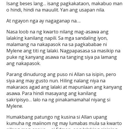
Isang beses lang… isang pagkakataon, makabuo man
o hindi, hindi na mauulit. Yan ang usapan nila.
At ngayon nga ay nagaganap na….
Nasa loob na ng kwarto nilang mag-asawa ang
lalaking kanilang napili. Sa mga sandaling iyon,
malamang na nakapasok na sa pagkababae ni
Mylene ang titi ng lalaki. Nagpapasasa sa masikip na
puke ng kanyang asawa na tanging siya pa lamang
ang nakapasok.
Parang dinudurog ang puso ni Allan sa isipin, pero
siya ang may gusto nun. Hiling nalang niya na
makaraos agad ang lalaki at mapunlaan ang kanyang
asawa. Para hindi masayang ang kanilang
sakripisyo… lalo na ng pinakamamahal niyang si
Mylene.
Humakbang patungo ng kusina si Allan upang
kumuha ng maiinom ng may lumabas mula sa kwarto