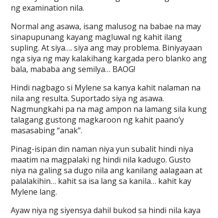
ng examination nila.
Normal ang asawa, isang malusog na babae na may
sinapupunang kayang magluwal ng kahit ilang
supling. At siya…. siya ang may problema. Biniyayaan
nga siya ng may kalakihang kargada pero blanko ang
bala, mababa ang semilya… BAOG!
Hindi nagbago si Mylene sa kanya kahit nalaman na
nila ang resulta. Suportado siya ng asawa.
Nagmungkahi pa na mag ampon na lamang sila kung
talagang gustong magkaroon ng kahit paano’y
masasabing “anak”.
Pinag-isipan din naman niya yun subalit hindi niya
maatim na magpalaki ng hindi nila kadugo. Gusto
niya na galing sa dugo nila ang kanilang aalagaan at
palalakihin… kahit sa isa lang sa kanila… kahit kay
Mylene lang.
Ayaw niya ng siyensya dahil bukod sa hindi nila kaya