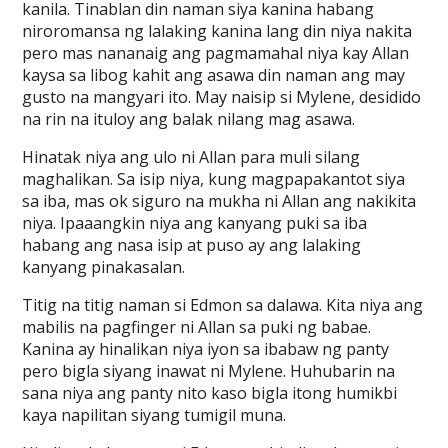
kanila. Tinablan din naman siya kanina habang
niroromansa ng lalaking kanina lang din niya nakita
pero mas nananaig ang pagmamahal niya kay Allan
kaysa sa libog kahit ang asawa din naman ang may
gusto na mangyari ito. May naisip si Mylene, desidido
na rin na ituloy ang balak nilang mag asawa.
Hinatak niya ang ulo ni Allan para muli silang
maghalikan. Sa isip niya, kung magpapakantot siya
sa iba, mas ok siguro na mukha ni Allan ang nakikita
niya. Ipaaangkin niya ang kanyang puki sa iba
habang ang nasa isip at puso ay ang lalaking
kanyang pinakasalan.
Titig na titig naman si Edmon sa dalawa. Kita niya ang
mabilis na pagfinger ni Allan sa puki ng babae.
Kanina ay hinalikan niya iyon sa ibabaw ng panty
pero bigla siyang inawat ni Mylene. Huhubarin na
sana niya ang panty nito kaso bigla itong humikbi
kaya napilitan siyang tumigil muna.