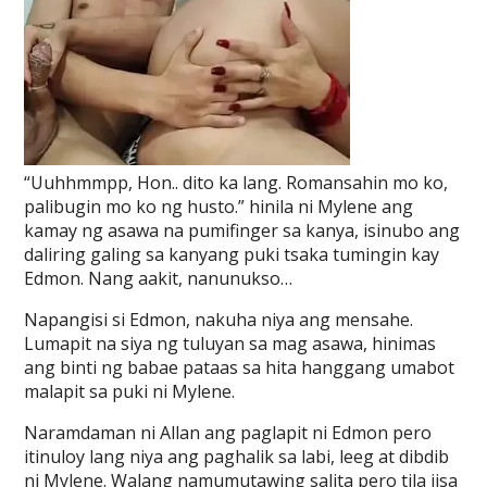
“Uuhhmmpp, Hon.. dito ka lang. Romansahin mo ko,
palibugin mo ko ng husto.” hinila ni Mylene ang
kamay ng asawa na pumifinger sa kanya, isinubo ang
daliring galing sa kanyang puki tsaka tumingin kay
Edmon. Nang aakit, nanunukso…
Napangisi si Edmon, nakuha niya ang mensahe.
Lumapit na siya ng tuluyan sa mag asawa, hinimas
ang binti ng babae pataas sa hita hanggang umabot
malapit sa puki ni Mylene.
Naramdaman ni Allan ang paglapit ni Edmon pero
itinuloy lang niya ang paghalik sa labi, leeg at dibdib
ni Mylene. Walang namumutawing salita pero tila iisa