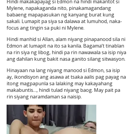
Hindi makakapayag si Edmon na hindi makantot si
Mylene, napakaganda nito, pinakamagandang
babaeng mapapasukan ng kanyang burat kung
sakali. Lumapit pa siya sa dalawa at lumuhod, naka-
focus ang tingin sa puki ni Mylene.
Hindi manhid si Allan, alam niyang pinapanood sila ni
Edmon at lumapit na ito sa kanila. Bagama’t tinablan
na rin siya ng libog, hindi pa rin nawawala sa isip niya
ang dahilan kung bakit nasa ganito silang sitwasyon.
Hinayaan na lang niyang manood si Edmon, sa isip
ay, ikondisyon ang asawa at tsaka aalis pag payag na
itong magpapunla sa lalaking may kakayahang
makabuntis…, hindi tulad niyang baog. May pait pa
rin siyang naramdaman sa naisip.