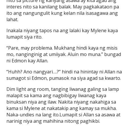
nito sa picture ng kanyang asawa ay kita agad ang
interes nito sa kanilang balak. May pagkakataon pa
ito ang nangungulit kung kelan nila isasagawa ang
lahat.
Inakala niyang tapos na ang lalaki kay Mylene kaya
lumapit siya rito.
“Pare, may problema. Mukhang hindi kaya ng misis
mo, nanginginig at umiiyak. Aluin mo muna.” bungad
ni Edmon kay Allan.
“Huhh? Ano nangyari….?” hindi na hinintay ni Allan na
sumagot si Edmon, pumasok na siya agad sa kwarto.
Dim light ang room, tanging liwanag galing sa lamp
malapit sa kama ang nagbibigay liwanag kaya
binuksan niya ang ilaw. Nakita niyang nakahiga sa
kama si Mylene at nakatakip ang kamay sa mukha.
Naka-undies na lang ito.Lumapit si Allan sa asawa at
narinig niya ang mahihina nitong paghikbi.