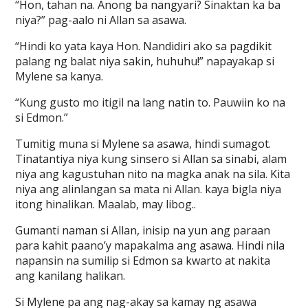
“Hon, tahan na. Anong ba nangyari? Sinaktan ka ba
niya?” pag-aalo ni Allan sa asawa.
“Hindi ko yata kaya Hon. Nandidiri ako sa pagdikit
palang ng balat niya sakin, huhuhu!” napayakap si
Mylene sa kanya.
“Kung gusto mo itigil na lang natin to. Pauwiin ko na
si Edmon.”
Tumitig muna si Mylene sa asawa, hindi sumagot.
Tinatantiya niya kung sinsero si Allan sa sinabi, alam
niya ang kagustuhan nito na magka anak na sila. Kita
niya ang alinlangan sa mata ni Allan. kaya bigla niya
itong hinalikan. Maalab, may libog..
Gumanti naman si Allan, inisip na yun ang paraan
para kahit paano’y mapakalma ang asawa. Hindi nila
napansin na sumilip si Edmon sa kwarto at nakita
ang kanilang halikan.
Si Mylene pa ang nag-akay sa kamay ng asawa