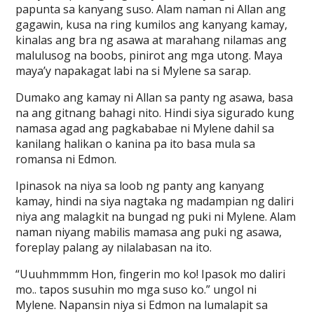
papunta sa kanyang suso. Alam naman ni Allan ang
gagawin, kusa na ring kumilos ang kanyang kamay,
kinalas ang bra ng asawa at marahang nilamas ang
malulusog na boobs, pinirot ang mga utong. Maya
maya’y napakagat labi na si Mylene sa sarap.
Dumako ang kamay ni Allan sa panty ng asawa, basa
na ang gitnang bahagi nito. Hindi siya sigurado kung
namasa agad ang pagkababae ni Mylene dahil sa
kanilang halikan o kanina pa ito basa mula sa
romansa ni Edmon.
Ipinasok na niya sa loob ng panty ang kanyang
kamay, hindi na siya nagtaka ng madampian ng daliri
niya ang malagkit na bungad ng puki ni Mylene. Alam
naman niyang mabilis mamasa ang puki ng asawa,
foreplay palang ay nilalabasan na ito.
“Uuuhmmmm Hon, fingerin mo ko! Ipasok mo daliri
mo.. tapos susuhin mo mga suso ko.” ungol ni
Mylene. Napansin niya si Edmon na lumalapit sa