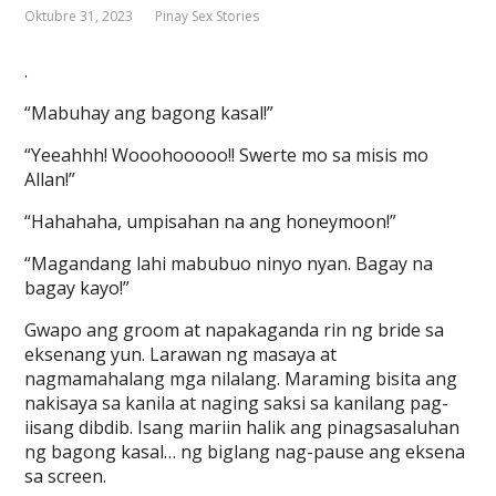
Oktubre 31, 2023
Pinay Sex Stories
.
“Mabuhay ang bagong kasal!”
“Yeeahhh! Wooohooooo!! Swerte mo sa misis mo
Allan!”
“Hahahaha, umpisahan na ang honeymoon!”
“Magandang lahi mabubuo ninyo nyan. Bagay na
bagay kayo!”
Gwapo ang groom at napakaganda rin ng bride sa
eksenang yun. Larawan ng masaya at
nagmamahalang mga nilalang. Maraming bisita ang
nakisaya sa kanila at naging saksi sa kanilang pag-
iisang dibdib. Isang mariin halik ang pinagsasaluhan
ng bagong kasal… ng biglang nag-pause ang eksena
sa screen.