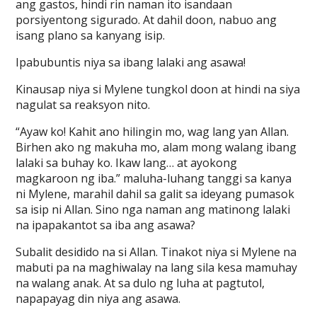
ang gastos, hindi rin naman ito isandaan
porsiyentong sigurado. At dahil doon, nabuo ang
isang plano sa kanyang isip.
Ipabubuntis niya sa ibang lalaki ang asawa!
Kinausap niya si Mylene tungkol doon at hindi na siya
nagulat sa reaksyon nito.
“Ayaw ko! Kahit ano hilingin mo, wag lang yan Allan.
Birhen ako ng makuha mo, alam mong walang ibang
lalaki sa buhay ko. Ikaw lang… at ayokong
magkaroon ng iba.” maluha-luhang tanggi sa kanya
ni Mylene, marahil dahil sa galit sa ideyang pumasok
sa isip ni Allan. Sino nga naman ang matinong lalaki
na ipapakantot sa iba ang asawa?
Subalit desidido na si Allan. Tinakot niya si Mylene na
mabuti pa na maghiwalay na lang sila kesa mamuhay
na walang anak. At sa dulo ng luha at pagtutol,
napapayag din niya ang asawa.