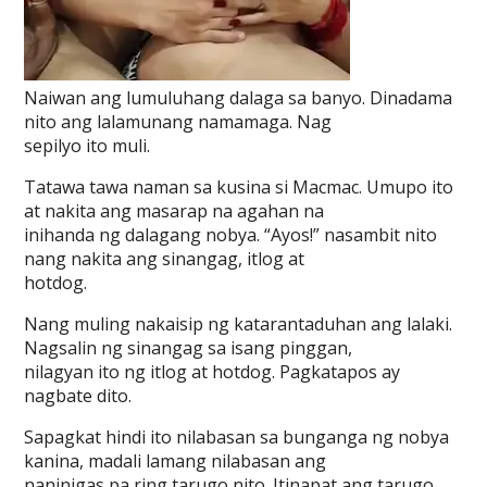
Naiwan ang lumuluhang dalaga sa banyo. Dinadama
nito ang lalamunang namamaga. Nag
sepilyo ito muli.
Tatawa tawa naman sa kusina si Macmac. Umupo ito
at nakita ang masarap na agahan na
inihanda ng dalagang nobya. “Ayos!” nasambit nito
nang nakita ang sinangag, itlog at
hotdog.
Nang muling nakaisip ng katarantaduhan ang lalaki.
Nagsalin ng sinangag sa isang pinggan,
nilagyan ito ng itlog at hotdog. Pagkatapos ay
nagbate dito.
Sapagkat hindi ito nilabasan sa bunganga ng nobya
kanina, madali lamang nilabasan ang
naninigas pa ring tarugo nito. Itinapat ang tarugo