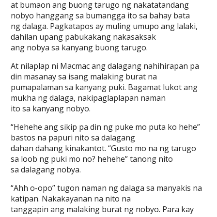
at bumaon ang buong tarugo ng nakatatandang
nobyo hanggang sa bumangga ito sa bahay bata
ng dalaga. Pagkatapos ay muling umupo ang lalaki,
dahilan upang pabukakang nakasaksak
ang nobya sa kanyang buong tarugo.
At nilaplap ni Macmac ang dalagang nahihirapan pa
din masanay sa isang malaking burat na
pumapalaman sa kanyang puki. Bagamat lukot ang
mukha ng dalaga, nakipaglaplapan naman
ito sa kanyang nobyo.
“Hehehe ang sikip pa din ng puke mo puta ko hehe”
bastos na papuri nito sa dalagang
dahan dahang kinakantot. “Gusto mo na ng tarugo
sa loob ng puki mo no? hehehe” tanong nito
sa dalagang nobya.
“Ahh o-opo” tugon naman ng dalaga sa manyakis na
katipan. Nakakayanan na nito na
tanggapin ang malaking burat ng nobyo. Para kay