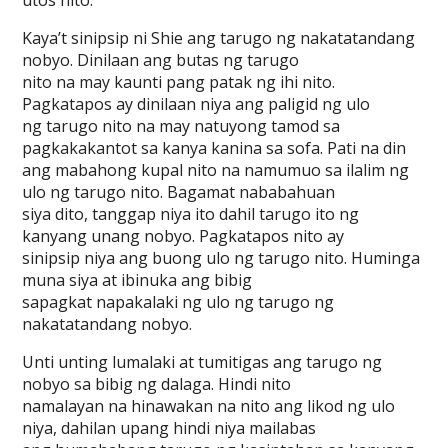
utos nito.
Kaya’t sinipsip ni Shie ang tarugo ng nakatatandang
nobyo. Dinilaan ang butas ng tarugo
nito na may kaunti pang patak ng ihi nito.
Pagkatapos ay dinilaan niya ang paligid ng ulo
ng tarugo nito na may natuyong tamod sa
pagkakakantot sa kanya kanina sa sofa. Pati na din
ang mabahong kupal nito na namumuo sa ilalim ng
ulo ng tarugo nito. Bagamat nababahuan
siya dito, tanggap niya ito dahil tarugo ito ng
kanyang unang nobyo. Pagkatapos nito ay
sinipsip niya ang buong ulo ng tarugo nito. Huminga
muna siya at ibinuka ang bibig
sapagkat napakalaki ng ulo ng tarugo ng
nakatatandang nobyo.
Unti unting lumalaki at tumitigas ang tarugo ng
nobyo sa bibig ng dalaga. Hindi nito
namalayan na hinawakan na nito ang likod ng ulo
niya, dahilan upang hindi niya mailabas