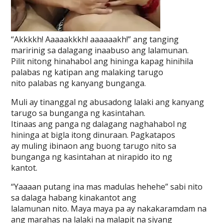
“Akkkkh! Aaaaakkkh! aaaaaakh!” ang tanging
maririnig sa dalagang inaabuso ang lalamunan.
Pilit nitong hinahabol ang hininga kapag hinihila
palabas ng katipan ang malaking tarugo
nito palabas ng kanyang bunganga.
Muli ay tinanggal ng abusadong lalaki ang kanyang
tarugo sa bunganga ng kasintahan.
Itinaas ang panga ng dalagang naghahabol ng
hininga at bigla itong dinuraan. Pagkatapos
ay muling ibinaon ang buong tarugo nito sa
bunganga ng kasintahan at nirapido ito ng
kantot.
“Yaaaan putang ina mas madulas hehehe” sabi nito
sa dalaga habang kinakantot ang
lalamunan nito. Maya maya pa ay nakakaramdam na
ang marahas na lalaki na malapit na siyang