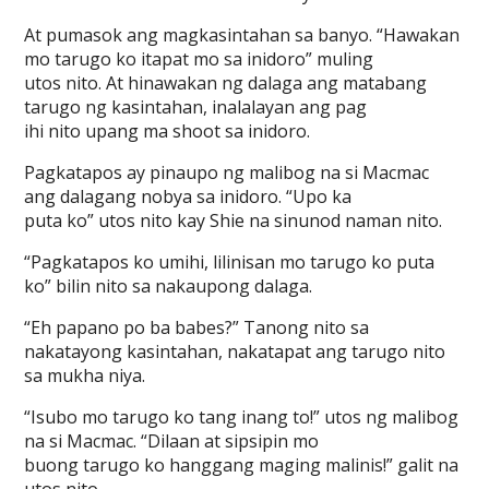
At pumasok ang magkasintahan sa banyo. “Hawakan
mo tarugo ko itapat mo sa inidoro” muling
utos nito. At hinawakan ng dalaga ang matabang
tarugo ng kasintahan, inalalayan ang pag
ihi nito upang ma shoot sa inidoro.
Pagkatapos ay pinaupo ng malibog na si Macmac
ang dalagang nobya sa inidoro. “Upo ka
puta ko” utos nito kay Shie na sinunod naman nito.
“Pagkatapos ko umihi, lilinisan mo tarugo ko puta
ko” bilin nito sa nakaupong dalaga.
“Eh papano po ba babes?” Tanong nito sa
nakatayong kasintahan, nakatapat ang tarugo nito
sa mukha niya.
“Isubo mo tarugo ko tang inang to!” utos ng malibog
na si Macmac. “Dilaan at sipsipin mo
buong tarugo ko hanggang maging malinis!” galit na