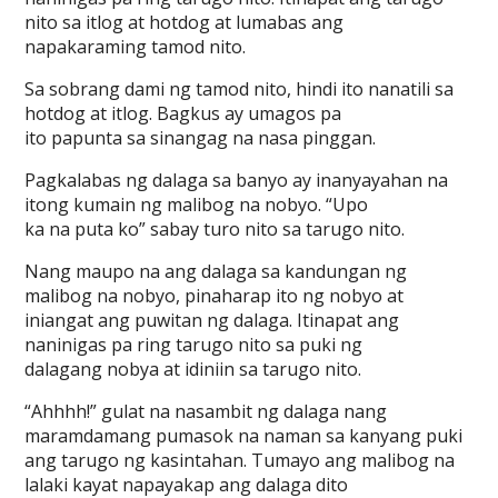
nito sa itlog at hotdog at lumabas ang
napakaraming tamod nito.
Sa sobrang dami ng tamod nito, hindi ito nanatili sa
hotdog at itlog. Bagkus ay umagos pa
ito papunta sa sinangag na nasa pinggan.
Pagkalabas ng dalaga sa banyo ay inanyayahan na
itong kumain ng malibog na nobyo. “Upo
ka na puta ko” sabay turo nito sa tarugo nito.
Nang maupo na ang dalaga sa kandungan ng
malibog na nobyo, pinaharap ito ng nobyo at
iniangat ang puwitan ng dalaga. Itinapat ang
naninigas pa ring tarugo nito sa puki ng
dalagang nobya at idiniin sa tarugo nito.
“Ahhhh!” gulat na nasambit ng dalaga nang
maramdamang pumasok na naman sa kanyang puki
ang tarugo ng kasintahan. Tumayo ang malibog na
lalaki kayat napayakap ang dalaga dito