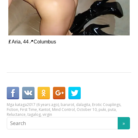
💃 Aria, 44📍Columbus
Mga kataga
2017 (6 years ago)
,
barurot
,
dalagita
,
Erotic Couplings
,
Fiction
,
First Time
,
Kantot
,
Mind Control
,
October 10
,
puki
,
puta
,
Reluctance
,
tagalog
,
virgin