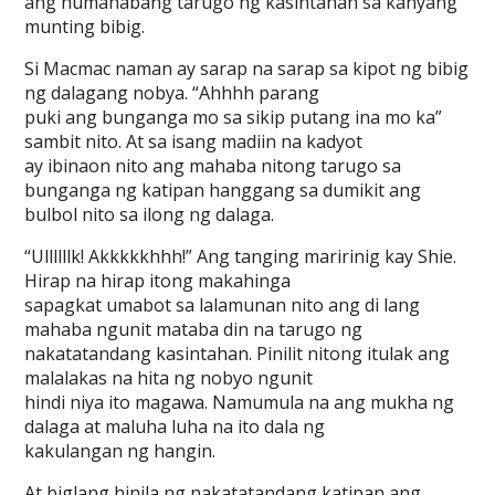
ang humahabang tarugo ng kasintahan sa kanyang
munting bibig.
Si Macmac naman ay sarap na sarap sa kipot ng bibig
ng dalagang nobya. “Ahhhh parang
puki ang bunganga mo sa sikip putang ina mo ka”
sambit nito. At sa isang madiin na kadyot
ay ibinaon nito ang mahaba nitong tarugo sa
bunganga ng katipan hanggang sa dumikit ang
bulbol nito sa ilong ng dalaga.
“Ullllllk! Akkkkkhhh!” Ang tanging maririnig kay Shie.
Hirap na hirap itong makahinga
sapagkat umabot sa lalamunan nito ang di lang
mahaba ngunit mataba din na tarugo ng
nakatatandang kasintahan. Pinilit nitong itulak ang
malalakas na hita ng nobyo ngunit
hindi niya ito magawa. Namumula na ang mukha ng
dalaga at maluha luha na ito dala ng
kakulangan ng hangin.
At biglang hinila ng nakatatandang katipan ang