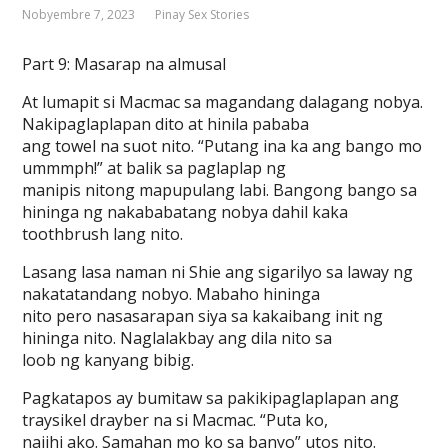
Nobyembre 7, 2023
Pinay Sex Stories
Part 9: Masarap na almusal
At lumapit si Macmac sa magandang dalagang nobya.
Nakipaglaplapan dito at hinila pababa
ang towel na suot nito. “Putang ina ka ang bango mo
ummmph!” at balik sa paglaplap ng
manipis nitong mapupulang labi. Bangong bango sa
hininga ng nakababatang nobya dahil kaka
toothbrush lang nito.
Lasang lasa naman ni Shie ang sigarilyo sa laway ng
nakatatandang nobyo. Mabaho hininga
nito pero nasasarapan siya sa kakaibang init ng
hininga nito. Naglalakbay ang dila nito sa
loob ng kanyang bibig.
Pagkatapos ay bumitaw sa pakikipaglaplapan ang
traysikel drayber na si Macmac. “Puta ko,
naiihi ako. Samahan mo ko sa banyo” utos nito.