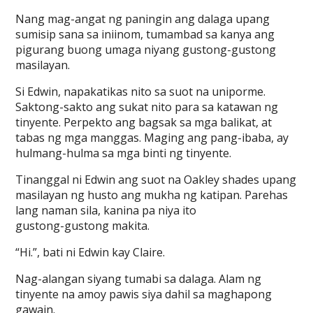
Nang mag-angat ng paningin ang dalaga upang
sumisip sana sa iniinom, tumambad sa kanya ang
pigurang buong umaga niyang gustong-gustong
masilayan.
Si Edwin, napakatikas nito sa suot na uniporme.
Saktong-sakto ang sukat nito para sa katawan ng
tinyente. Perpekto ang bagsak sa mga balikat, at
tabas ng mga manggas. Maging ang pang-ibaba, ay
hulmang-hulma sa mga binti ng tinyente.
Tinanggal ni Edwin ang suot na Oakley shades upang
masilayan ng husto ang mukha ng katipan. Parehas
lang naman sila, kanina pa niya ito
gustong-gustong makita.
“Hi.”, bati ni Edwin kay Claire.
Nag-alangan siyang tumabi sa dalaga. Alam ng
tinyente na amoy pawis siya dahil sa maghapong
gawain.