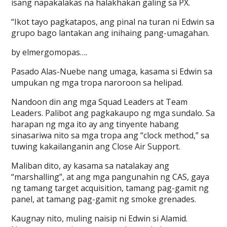
isang napakalakas na halakhakan galing sa PX.
“Ikot tayo pagkatapos, ang pinal na turan ni Edwin sa
grupo bago lantakan ang inihaing pang-umagahan.
by elmergomopas….
Pasado Alas-Nuebe nang umaga, kasama si Edwin sa
umpukan ng mga tropa naroroon sa helipad.
Nandoon din ang mga Squad Leaders at Team
Leaders. Palibot ang pagkakaupo ng mga sundalo. Sa
harapan ng mga ito ay ang tinyente habang
sinasariwa nito sa mga tropa ang “clock method,” sa
tuwing kakailanganin ang Close Air Support.
Maliban dito, ay kasama sa natalakay ang
“marshalling”, at ang mga pangunahin ng CAS, gaya
ng tamang target acquisition, tamang pag-gamit ng
panel, at tamang pag-gamit ng smoke grenades.
Kaugnay nito, muling naisip ni Edwin si Alamid.