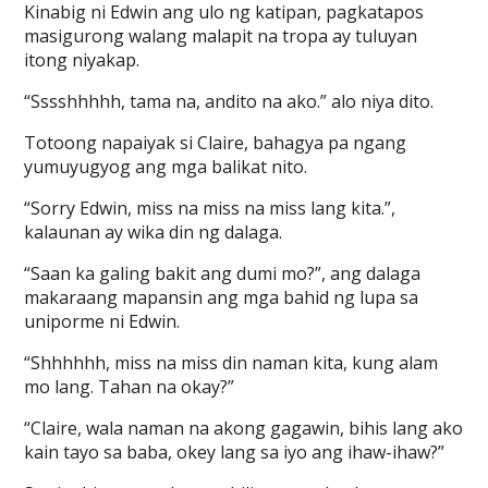
Kinabig ni Edwin ang ulo ng katipan, pagkatapos
masigurong walang malapit na tropa ay tuluyan
itong niyakap.
“Sssshhhhh, tama na, andito na ako.” alo niya dito.
Totoong napaiyak si Claire, bahagya pa ngang
yumuyugyog ang mga balikat nito.
“Sorry Edwin, miss na miss na miss lang kita.”,
kalaunan ay wika din ng dalaga.
“Saan ka galing bakit ang dumi mo?”, ang dalaga
makaraang mapansin ang mga bahid ng lupa sa
uniporme ni Edwin.
“Shhhhhh, miss na miss din naman kita, kung alam
mo lang. Tahan na okay?”
“Claire, wala naman na akong gagawin, bihis lang ako
kain tayo sa baba, okey lang sa iyo ang ihaw-ihaw?”