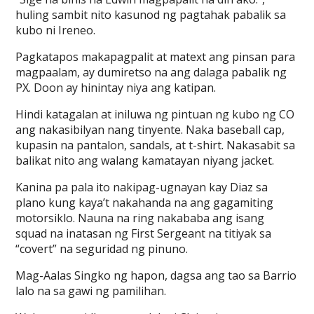
huling sambit nito kasunod ng pagtahak pabalik sa
kubo ni Ireneo.
Pagkatapos makapagpalit at matext ang pinsan para
magpaalam, ay dumiretso na ang dalaga pabalik ng
PX. Doon ay hinintay niya ang katipan.
Hindi katagalan at iniluwa ng pintuan ng kubo ng CO
ang nakasibilyan nang tinyente. Naka baseball cap,
kupasin na pantalon, sandals, at t-shirt. Nakasabit sa
balikat nito ang walang kamatayan niyang jacket.
Kanina pa pala ito nakipag-ugnayan kay Diaz sa
plano kung kaya’t nakahanda na ang gagamiting
motorsiklo. Nauna na ring nakababa ang isang
squad na inatasan ng First Sergeant na titiyak sa
“covert” na seguridad ng pinuno.
Mag-Aalas Singko ng hapon, dagsa ang tao sa Barrio
lalo na sa gawi ng pamilihan.