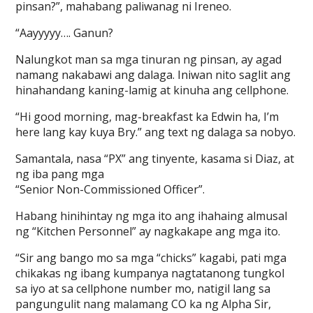
pinsan?”, mahabang paliwanag ni Ireneo.
“Aayyyyy…. Ganun?
Nalungkot man sa mga tinuran ng pinsan, ay agad
namang nakabawi ang dalaga. Iniwan nito saglit ang
hinahandang kaning-lamig at kinuha ang cellphone.
“Hi good morning, mag-breakfast ka Edwin ha, I’m
here lang kay kuya Bry.” ang text ng dalaga sa nobyo.
Samantala, nasa “PX” ang tinyente, kasama si Diaz, at
ng iba pang mga
“Senior Non-Commissioned Officer”.
Habang hinihintay ng mga ito ang ihahaing almusal
ng “Kitchen Personnel” ay nagkakape ang mga ito.
“Sir ang bango mo sa mga “chicks” kagabi, pati mga
chikakas ng ibang kumpanya nagtatanong tungkol
sa iyo at sa cellphone number mo, natigil lang sa
pangungulit nang malamang CO ka ng Alpha Sir,