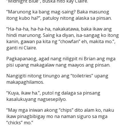
“Midnight Blue”, buska nito kay Claire.
“Marunong ka bang mag-saing? Baka masunog
itong kubo ha?”, patuloy nitong alaska sa pinsan.
“Ha-ha-ha, ha-ha-ha, nakakatawa, baka ikaw ang
hindi marunong. Saing ka diyan, isa-sangag ko itong
kanin, gawan pa kita ng “chowfan” eh, makita mo.”,
ganti ni Claire.
Pagkapanaog, agad nang niligpit ni Brian ang mga
pisi upang makagalaw nang maayos ang pinsan.
Nangigiti nitong tinungo ang “toiletries” upang
makapaghilamos.
“Kuya, ikaw ha.”, putol ng dalaga sa pinsang
kasalukuyang nagsesepilyo.
“May mga iniwan akong “chips” dito alam ko, naku
ikaw pinagbibigay mo na naman siguro sa mga
“chicks” mo.”