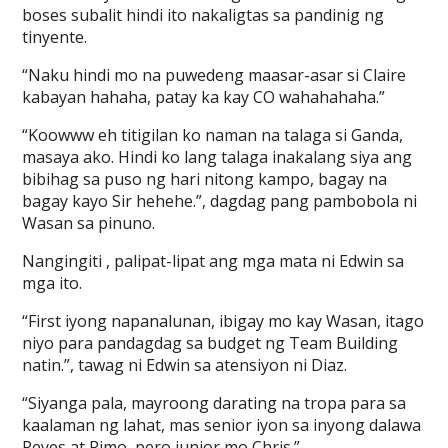
boses subalit hindi ito nakaligtas sa pandinig ng
tinyente.
“Naku hindi mo na puwedeng maasar-asar si Claire
kabayan hahaha, patay ka kay CO wahahahaha.”
“Koowww eh titigilan ko naman na talaga si Ganda,
masaya ako. Hindi ko lang talaga inakalang siya ang
bibihag sa puso ng hari nitong kampo, bagay na
bagay kayo Sir hehehe.”, dagdag pang pambobola ni
Wasan sa pinuno.
Nangingiti , palipat-lipat ang mga mata ni Edwin sa
mga ito.
“First iyong napanalunan, ibigay mo kay Wasan, itago
niyo para pandagdag sa budget ng Team Building
natin.”, tawag ni Edwin sa atensiyon ni Diaz.
“Siyanga pala, mayroong darating na tropa para sa
kaalaman ng lahat, mas senior iyon sa inyong dalawa
Reyes at Rimo, pero junior mo Chris.”