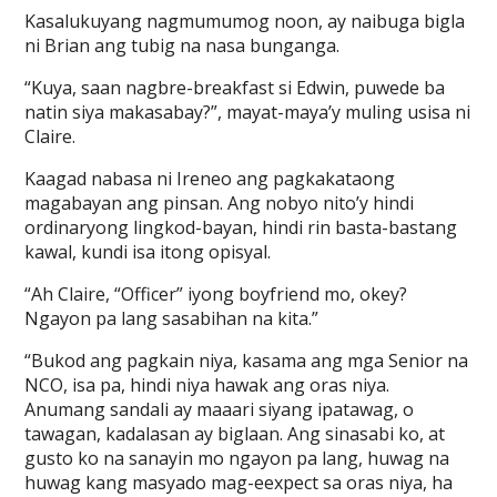
Kasalukuyang nagmumumog noon, ay naibuga bigla
ni Brian ang tubig na nasa bunganga.
“Kuya, saan nagbre-breakfast si Edwin, puwede ba
natin siya makasabay?”, mayat-maya’y muling usisa ni
Claire.
Kaagad nabasa ni Ireneo ang pagkakataong
magabayan ang pinsan. Ang nobyo nito’y hindi
ordinaryong lingkod-bayan, hindi rin basta-bastang
kawal, kundi isa itong opisyal.
“Ah Claire, “Officer” iyong boyfriend mo, okey?
Ngayon pa lang sasabihan na kita.”
“Bukod ang pagkain niya, kasama ang mga Senior na
NCO, isa pa, hindi niya hawak ang oras niya.
Anumang sandali ay maaari siyang ipatawag, o
tawagan, kadalasan ay biglaan. Ang sinasabi ko, at
gusto ko na sanayin mo ngayon pa lang, huwag na
huwag kang masyado mag-eexpect sa oras niya, ha