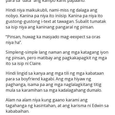
para sa “data” ang kampo kahit papaano.
Hindi niya maikukubli, nami-miss ng dalaga ang
nobyo. Kanina pa niya ito iniisip. Kanina pa niya ito
gustong-gustong i-text at tawagan. Subalit tumatak
sa isip niya ang kaninang pangaral ng pinsan.
“Pinsan, huwag ka masyado mag-eexpect sa oras
niya ha”.
Simpleng-simple lang naman ang mga katagang iyon
ng pinsan, pero matibay ang pagkakapagkit ng mga
ito sa isip ni Claire.
Hindi lingid sa kanya ang mga tili ng mga kabataan
para sa boyfriend kagabi. Ang mga hiyaw ng
paghanga, isama pa ang mga naglalagkitang titig
mula sa karamihan sa mga kadalagahang dumalo.
Alam na alam niya kung gaano karami ang
tagahanga ng kasintahan, at ang karisma ni Edwin sa
kababaihan.