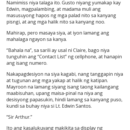
Namimiss niya talaga ito. Gusto niyang yumakap kay
Edwin, magpalambing, at madama muli ang
masusuyong hapos ng mga palad nito sa kanyang
pisngi, at ang mga halik nito sa kanyang noo.
Mahirap, pero masaya siya, at iyon lamang ang
mahalaga ngayon sa kanya.
“Bahala na”, sa sarili ay usal ni Claire, bago niya
tunguhin ang “Contact List” ng cellphone, at hanapin
ang isang numero.
Nakapagdesiyon na siya kagabi, nang tanggapin niya
at tugunan ang mga yakap at halik ng katipan.
Mayroon na lamang siyang isang taong kailangang
maabisuhan, upang maisa-pinal na niya ang
desisyong papasukin, hindi lamang sa kanyang puso,
kundi sa buhay niya si Lt. Edwin Santos.
“Sir Arthur.”
Ito ang kasalukuyang makikita sa display ng