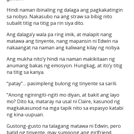
Hindi naman ibinaling ng dalaga ang pagkakatingin
sa nobyo. Nakasubo na ang straw sa bibig nito
subalit titig na titig pa rin siya dito.
Ang dalaga’y wala pa ring imik, at malapit nang
matawa ang tinyente, nang mapansin ni Edwin na
nakaangat na naman ang kaliwang kilay ng nobya.
Ang mukha nito’y hindi na naman makikitaan ng
anumang bakas ng emosyon. Hungkag, at ito’y titig
na titig sa kanya.
“patay”… pasimpleng bulong ng tinyente sa sarili.
“Anong nginingiti-ngiti mo diyan, at bakit ang layo
mo? Dito ka, mataray na usal ni Claire, kasunod ng
magkakasunod na mga tapik nito sa espasyo katabi
ng kina-uupuan.
Gustong-gusto na talagang matawa ni Edwin, pero
batid ng tinyente, may sumpong ang girlfriend.