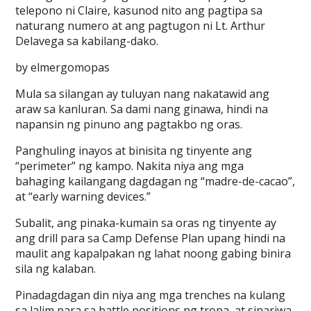
telepono ni Claire, kasunod nito ang pagtipa sa
naturang numero at ang pagtugon ni Lt. Arthur
Delavega sa kabilang-dako.
by elmergomopas
Mula sa silangan ay tuluyan nang nakatawid ang
araw sa kanluran. Sa dami nang ginawa, hindi na
napansin ng pinuno ang pagtakbo ng oras.
Panghuling inayos at binisita ng tinyente ang
“perimeter” ng kampo. Nakita niya ang mga
bahaging kailangang dagdagan ng “madre-de-cacao”,
at “early warning devices.”
Subalit, ang pinaka-kumain sa oras ng tinyente ay
ang drill para sa Camp Defense Plan upang hindi na
maulit ang kapalpakan ng lahat noong gabing binira
sila ng kalaban.
Pinadagdagan din niya ang mga trenches na kulang
sa lalim para sa battle positions ng tropa, at sinariwa