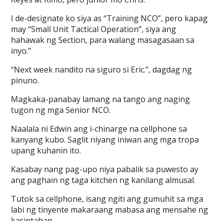
I de-designate ko siya as “Training NCO”, pero kapag
may “Small Unit Tactical Operation”, siya ang
hahawak ng Section, para walang masagasaan sa
inyo.”
“Next week nandito na siguro si Eric.”, dagdag ng
pinuno.
Magkaka-panabay lamang na tango ang naging
tugon ng mga Senior NCO.
Naalala ni Edwin ang i-chinarge na cellphone sa
kanyang kubo. Saglit niyang iniwan ang mga tropa
upang kuhanin ito.
Kasabay nang pag-upo niya pabalik sa puwesto ay
ang paghain ng taga kitchen ng kanilang almusal.
Tutok sa cellphone, isang ngiti ang gumuhit sa mga
labi ng tinyente makaraang mabasa ang mensahe ng
kasintahan.