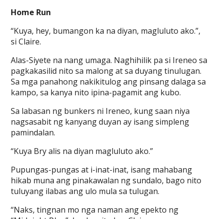
Home Run
“Kuya, hey, bumangon ka na diyan, magluluto ako.”,
si Claire.
Alas-Siyete na nang umaga. Naghihilik pa si Ireneo sa
pagkakasilid nito sa malong at sa duyang tinulugan.
Sa mga panahong nakikitulog ang pinsang dalaga sa
kampo, sa kanya nito ipina-pagamit ang kubo.
Sa labasan ng bunkers ni Ireneo, kung saan niya
nagsasabit ng kanyang duyan ay isang simpleng
pamindalan.
“Kuya Bry alis na diyan magluluto ako.”
Pupungas-pungas at i-inat-inat, isang mahabang
hikab muna ang pinakawalan ng sundalo, bago nito
tuluyang ilabas ang ulo mula sa tulugan.
“Naks, tingnan mo nga naman ang epekto ng