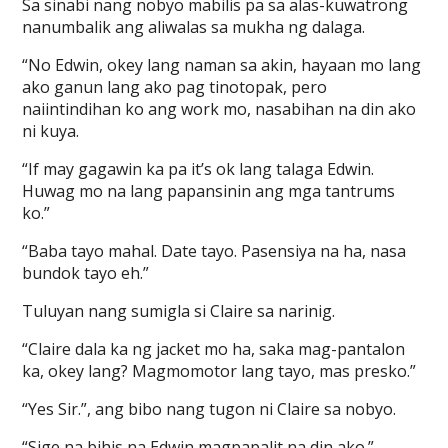
Sa sinabi nang nobyo mabilis pa sa alas-kuwatrong
nanumbalik ang aliwalas sa mukha ng dalaga.
“No Edwin, okey lang naman sa akin, hayaan mo lang
ako ganun lang ako pag tinotopak, pero
naiintindihan ko ang work mo, nasabihan na din ako
ni kuya.
“If may gagawin ka pa it’s ok lang talaga Edwin.
Huwag mo na lang papansinin ang mga tantrums
ko.”
“Baba tayo mahal. Date tayo. Pasensiya na ha, nasa
bundok tayo eh.”
Tuluyan nang sumigla si Claire sa narinig.
“Claire dala ka ng jacket mo ha, saka mag-pantalon
ka, okey lang? Magmomotor lang tayo, mas presko.”
“Yes Sir.”, ang bibo nang tugon ni Claire sa nobyo.
“Sige na bihis na Edwin magpapalit na din ako.”,