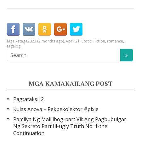
Mga kataga
2023 (2 months ago)
,
April 21
,
Erotic
,
Fiction
,
romance
,
tagalog
MGA KAMAKAILANG POST
Pagtataksil 2
Kulas Anova – Pekpekolektor #pixie
Pamilya Ng Malilibog-part Vii: Ang Pagbubulgar
Ng Sekreto Part Iii-ugly Truth No. 1-the
Continuation