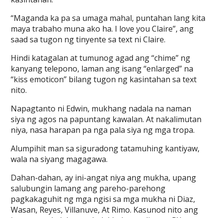
“Maganda ka pa sa umaga mahal, puntahan lang kita
maya trabaho muna ako ha. I love you Claire”, ang
saad sa tugon ng tinyente sa text ni Claire.
Hindi katagalan at tumunog agad ang “chime” ng
kanyang telepono, laman ang isang “enlarged” na
“kiss emoticon” bilang tugon ng kasintahan sa text
nito.
Napagtanto ni Edwin, mukhang nadala na naman
siya ng agos na papuntang kawalan. At nakalimutan
niya, nasa harapan pa nga pala siya ng mga tropa.
Alumpihit man sa siguradong tatamuhing kantiyaw,
wala na siyang magagawa.
Dahan-dahan, ay ini-angat niya ang mukha, upang
salubungin lamang ang pareho-parehong
pagkakaguhit ng mga ngisi sa mga mukha ni Diaz,
Wasan, Reyes, Villanuve, At Rimo. Kasunod nito ang