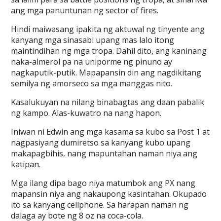
ang mga panuntunan ng sector of fires.
Hindi maiwasang ipakita ng aktuwal ng tinyente ang
kanyang mga sinasabi upang mas lalo itong
maintindihan ng mga tropa. Dahil dito, ang kaninang
naka-almerol pa na uniporme ng pinuno ay
nagkaputik-putik. Mapapansin din ang nagdikitang
semilya ng amorseco sa mga manggas nito.
Kasalukuyan na nilang binabagtas ang daan pabalik
ng kampo. Alas-kuwatro na nang hapon.
Iniwan ni Edwin ang mga kasama sa kubo sa Post 1 at
nagpasiyang dumiretso sa kanyang kubo upang
makapagbihis, nang mapuntahan naman niya ang
katipan.
Mga ilang dipa bago niya matumbok ang PX nang
mapansin niya ang nakaupong kasintahan. Okupado
ito sa kanyang cellphone. Sa harapan naman ng
dalaga ay bote ng 8 oz na coca-cola.