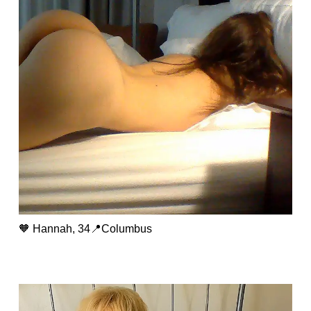
🧡 Hannah, 34📍Columbus