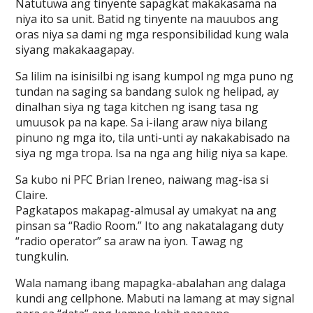
Natutuwa ang tinyente sapagkat makakasama na
niya ito sa unit. Batid ng tinyente na mauubos ang
oras niya sa dami ng mga responsibilidad kung wala
siyang makakaagapay.
Sa lilim na isinisilbi ng isang kumpol ng mga puno ng
tundan na saging sa bandang sulok ng helipad, ay
dinalhan siya ng taga kitchen ng isang tasa ng
umuusok pa na kape. Sa i-ilang araw niya bilang
pinuno ng mga ito, tila unti-unti ay nakakabisado na
siya ng mga tropa. Isa na nga ang hilig niya sa kape.
Sa kubo ni PFC Brian Ireneo, naiwang mag-isa si
Claire.
Pagkatapos makapag-almusal ay umakyat na ang
pinsan sa “Radio Room.” Ito ang nakatalagang duty
“radio operator” sa araw na iyon. Tawag ng
tungkulin.
Wala namang ibang mapagka-abalahan ang dalaga
kundi ang cellphone. Mabuti na lamang at may signal