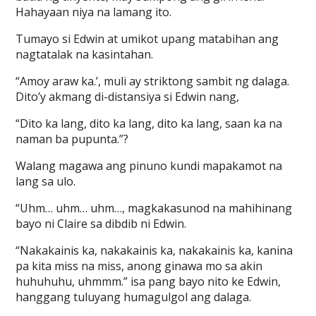
Hahayaan niya na lamang ito.
Tumayo si Edwin at umikot upang matabihan ang
nagtatalak na kasintahan.
“Amoy araw ka.’, muli ay striktong sambit ng dalaga.
Dito’y akmang di-distansiya si Edwin nang,
“Dito ka lang, dito ka lang, dito ka lang, saan ka na
naman ba pupunta.”?
Walang magawa ang pinuno kundi mapakamot na
lang sa ulo.
“Uhm… uhm… uhm…, magkakasunod na mahihinang
bayo ni Claire sa dibdib ni Edwin.
“Nakakainis ka, nakakainis ka, nakakainis ka, kanina
pa kita miss na miss, anong ginawa mo sa akin
huhuhuhu, uhmmm.” isa pang bayo nito ke Edwin,
hanggang tuluyang humagulgol ang dalaga.