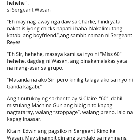
hehehe.”,
si Sergeant Wasan.
“Eh may nag-away nga daw sa Charlie, hindi yata
nakatiis iyong chicks napatili haha. Nakalimutang
katabi ang boyfriend.”,ang sambit naman ni Sergeant
Reyes.
“Eh Sir, hehehe, masaya kami sa inyo ni “Miss 60”
hehehe, dagdag ni Wasan, ang pinakamalakas yata
na mang-asar sa grupo.
“Matanda na ako Sir, pero kinilig talaga ako sa inyo ni
Ganda kagabi.”
Ang tinutukoy ng sarhento ay si Claire. “60”, dahil
mistulang Machine Gun ang bibig nito kapag
nagtataray, walang “stoppage”, walang preno, lalo na
kapag inaasar.
Kita ni Edwin ang pagsiko ni Sergeant Rimo ke
Wasan. May sinambit din ang sundalo sa mahinang