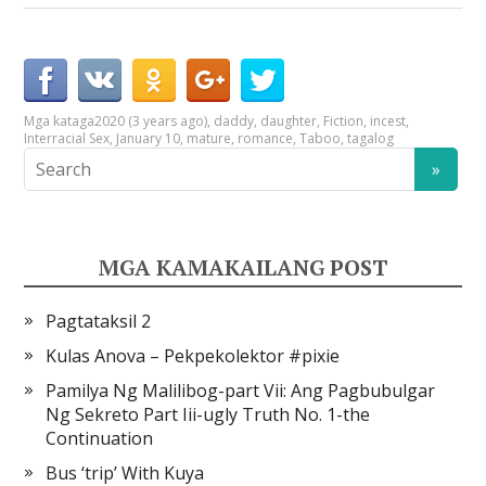
Mga kataga
2020 (3 years ago)
,
daddy
,
daughter
,
Fiction
,
incest
,
Interracial Sex
,
January 10
,
mature
,
romance
,
Taboo
,
tagalog
MGA KAMAKAILANG POST
Pagtataksil 2
Kulas Anova – Pekpekolektor #pixie
Pamilya Ng Malilibog-part Vii: Ang Pagbubulgar
Ng Sekreto Part Iii-ugly Truth No. 1-the
Continuation
Bus ‘trip’ With Kuya