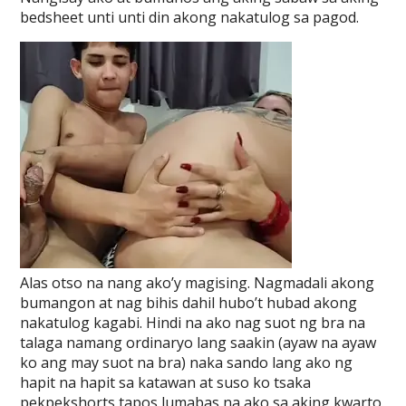
bedsheet unti unti din akong nakatulog sa pagod.
Alas otso na nang ako’y magising. Nagmadali akong
bumangon at nag bihis dahil hubo’t hubad akong
nakatulog kagabi. Hindi na ako nag suot ng bra na
talaga namang ordinaryo lang saakin (ayaw na ayaw
ko ang may suot na bra) naka sando lang ako ng
hapit na hapit sa katawan at suso ko tsaka
pekpekshorts tapos lumabas na ako sa aking kwarto.