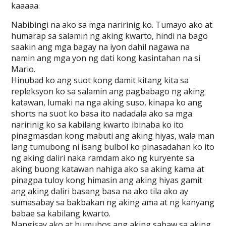
kaaaaa.
Nabibingi na ako sa mga naririnig ko. Tumayo ako at
humarap sa salamin ng aking kwarto, hindi na bago
saakin ang mga bagay na iyon dahil nagawa na
namin ang mga yon ng dati kong kasintahan na si
Mario.
Hinubad ko ang suot kong damit kitang kita sa
repleksyon ko sa salamin ang pagbabago ng aking
katawan, lumaki na nga aking suso, kinapa ko ang
shorts na suot ko basa ito nadadala ako sa mga
naririnig ko sa kabilang kwarto ibinaba ko ito
pinagmasdan kong mabuti ang aking hiyas, wala man
lang tumubong ni isang bulbol ko pinasadahan ko ito
ng aking daliri naka ramdam ako ng kuryente sa
aking buong katawan nahiga ako sa aking kama at
pinagpa tuloy kong himasin ang aking hiyas gamit
ang aking daliri basang basa na ako tila ako ay
sumasabay sa bakbakan ng aking ama at ng kanyang
babae sa kabilang kwarto.
Nangisay ako at bumuhos ang aking sabaw sa aking