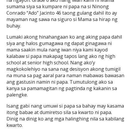
na ngayon. Grade 6 ako nang iwan kami ni Mama
sumama siya sa kumpare ni papa na si Ninong
Conrado “Ado” Jacinto 46 taong gulang dahil ito ay
mayaman nag sawa na siguro si Mama sa hirap ng
buhay.
Lumaki akong hinahangaan ko ang aking papa dahil
siya ang halos gumagawa ng dapat ginagawa ni
mama saakin mula nang iwan niya kami kayod
kalabaw si papa makapag tapos lang ako ng high
school at senior high school. Nang ako’y
magkokolehiyo na sana nag desisyon akong tumigil
na muna sa pag aaral para naman mabawas bawasan
ang gastusin namin ni papa. Tumutulong ako sa
kanya sa pamamagitan ng pagtinda ng kakanin sa
palengke.
Isang gabi nang umuwi si papa sa bahay may kasama
itong babae at dumiretso sila sa kwarto ni papa.
Dinig na dinig ko ang mga halinghing nila sa kabilang
kwarto.