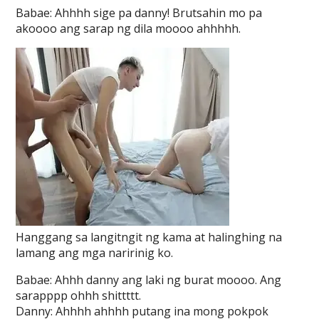
Babae: Ahhhh sige pa danny! Brutsahin mo pa
akoooo ang sarap ng dila moooo ahhhhh.
Hanggang sa langitngit ng kama at halinghing na
lamang ang mga naririnig ko.
Babae: Ahhh danny ang laki ng burat moooo. Ang
sarapppp ohhh shittttt.
Danny: Ahhhh ahhhh putang ina mong pokpok