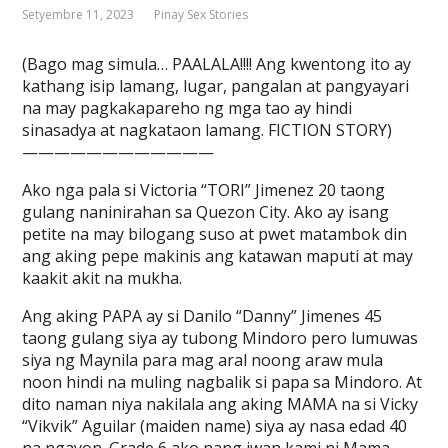
Setyembre 11, 2023
Pinay Sex Stories
(Bago mag simula… PAALALA!!!! Ang kwentong ito ay
kathang isip lamang, lugar, pangalan at pangyayari
na may pagkakapareho ng mga tao ay hindi
sinasadya at nagkataon lamang. FICTION STORY)
————————————
Ako nga pala si Victoria “TORI” Jimenez 20 taong
gulang naninirahan sa Quezon City. Ako ay isang
petite na may bilogang suso at pwet matambok din
ang aking pepe makinis ang katawan maputi at may
kaakit akit na mukha.
Ang aking PAPA ay si Danilo “Danny” Jimenes 45
taong gulang siya ay tubong Mindoro pero lumuwas
siya ng Maynila para mag aral noong araw mula
noon hindi na muling nagbalik si papa sa Mindoro. At
dito naman niya nakilala ang aking MAMA na si Vicky
“Vikvik” Aguilar (maiden name) siya ay nasa edad 40