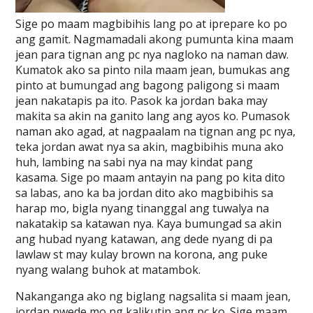
Sige po maam magbibihis lang po at iprepare ko po
ang gamit. Nagmamadali akong pumunta kina maam
jean para tignan ang pc nya nagloko na naman daw.
Kumatok ako sa pinto nila maam jean, bumukas ang
pinto at bumungad ang bagong paligong si maam
jean nakatapis pa ito. Pasok ka jordan baka may
makita sa akin na ganito lang ang ayos ko. Pumasok
naman ako agad, at nagpaalam na tignan ang pc nya,
teka jordan awat nya sa akin, magbibihis muna ako
huh, lambing na sabi nya na may kindat pang
kasama. Sige po maam antayin na pang po kita dito
sa labas, ano ka ba jordan dito ako magbibihis sa
harap mo, bigla nyang tinanggal ang tuwalya na
nakatakip sa katawan nya. Kaya bumungad sa akin
ang hubad nyang katawan, ang dede nyang di pa
lawlaw st may kulay brown na korona, ang puke
nyang walang buhok at matambok.
Nakanganga ako ng biglang nagsalita si maam jean,
jordan pwede mo ng kalikutin ang pc ko. Sige maam