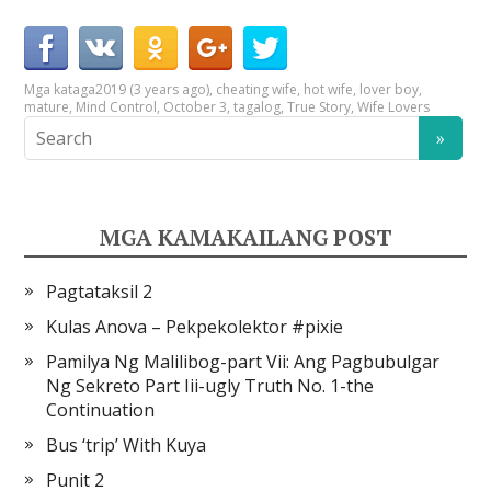
Mga kataga
2019 (3 years ago)
,
cheating wife
,
hot wife
,
lover boy
,
mature
,
Mind Control
,
October 3
,
tagalog
,
True Story
,
Wife Lovers
MGA KAMAKAILANG POST
Pagtataksil 2
Kulas Anova – Pekpekolektor #pixie
Pamilya Ng Malilibog-part Vii: Ang Pagbubulgar
Ng Sekreto Part Iii-ugly Truth No. 1-the
Continuation
Bus ‘trip’ With Kuya
Punit 2