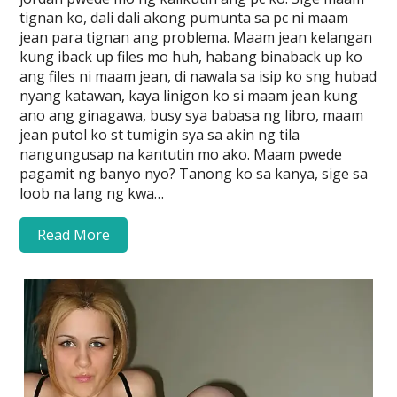
tignan ko, dali dali akong pumunta sa pc ni maam
jean para tignan ang problema. Maam jean kelangan
kung iback up files mo huh, habang binaback up ko
ang files ni maam jean, di nawala sa isip ko sng hubad
nyang katawan, kaya linigon ko si maam jean kung
ano ang ginagawa, busy sya babasa ng libro, maam
jean putol ko st tumigin sya sa akin ng tila
nangungusap na kantutin mo ako. Maam pwede
pagamit ng banyo nyo? Tanong ko sa kanya, sige sa
loob na lang ng kwa…
Read More