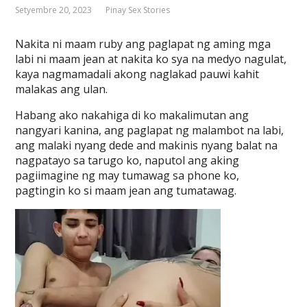
Setyembre 20, 2023
Pinay Sex Stories
Nakita ni maam ruby ang paglapat ng aming mga
labi ni maam jean at nakita ko sya na medyo nagulat,
kaya nagmamadali akong naglakad pauwi kahit
malakas ang ulan.
Habang ako nakahiga di ko makalimutan ang
nangyari kanina, ang paglapat ng malambot na labi,
ang malaki nyang dede and makinis nyang balat na
nagpatayo sa tarugo ko, naputol ang aking
pagiimagine ng may tumawag sa phone ko,
pagtingin ko si maam jean ang tumatawag.