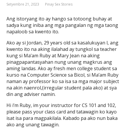
Setyembre 21, 2023
Pinay Sex Stories
Ang istoryang ito ay hango sa totoong buhay at
sadya kung iniba ang mga pangalan ng mga taong
napaloob sa kwento ito.
Ako ay si Jordan, 29 years old sa kasalukuyan l, ang
kwento ito na aking ilalahad ay tungkol sa teacher
kung si Ma’am Ruby at Mary Jean na aking
pinagpapantasyahan nung unang magkrus ang
aming landas. Ako ay fresh men college student sa
kurso na Computer Science sa Bicol, si Ma’am Ruby
naman ay professor ko sa isa sa mga major subject
na akin naenrol,(irregular student pala ako) at sya
din ang adviser namin.
Hi i’m Ruby, im your instructor for CS 101 and 102,
please pass your class card and tatawagin ko kayo
isat isa para magpakilala. Kabado pa ako nun baka
ako ang unang tawagin.