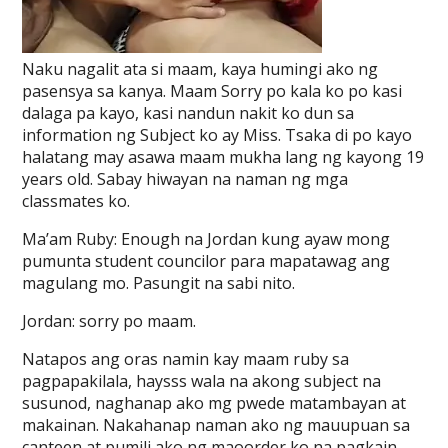
Naku nagalit ata si maam, kaya humingi ako ng
pasensya sa kanya. Maam Sorry po kala ko po kasi
dalaga pa kayo, kasi nandun nakit ko dun sa
information ng Subject ko ay Miss. Tsaka di po kayo
halatang may asawa maam mukha lang ng kayong 19
years old. Sabay hiwayan na naman ng mga
classmates ko.
Ma’am Ruby: Enough na Jordan kung ayaw mong
pumunta student councilor para mapatawag ang
magulang mo. Pasungit na sabi nito.
Jordan: sorry po maam.
Natapos ang oras namin kay maam ruby sa
pagpapakilala, haysss wala na akong subject na
susunod, naghanap ako mg pwede matambayan at
makainan. Nakahanap naman ako ng mauupuan sa
canteen at pumili ako ng maoorder ko na pagkain,