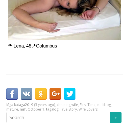
🌹 Lena, 48📍Columbus
Mga kataga
2019 (3 years ago)
,
cheating wife
,
First Time
,
malibog
,
mature
,
milf
,
October 1
,
tagalog
,
True Story
,
Wife Lovers