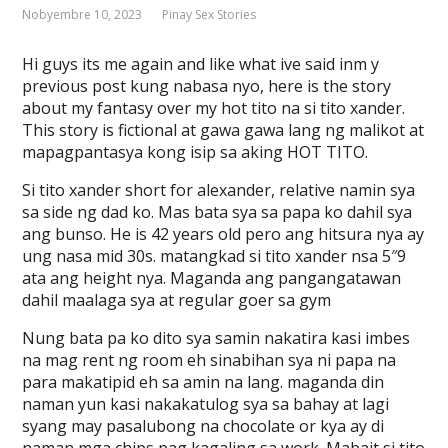
Nobyembre 10, 2023
Pinay Sex Stories
Hi guys its me again and like what ive said inm y
previous post kung nabasa nyo, here is the story
about my fantasy over my hot tito na si tito xander.
This story is fictional at gawa gawa lang ng malikot at
mapagpantasya kong isip sa aking HOT TITO.
Si tito xander short for alexander, relative namin sya
sa side ng dad ko. Mas bata sya sa papa ko dahil sya
ang bunso. He is 42 years old pero ang hitsura nya ay
ung nasa mid 30s. matangkad si tito xander nsa 5″9
ata ang height nya. Maganda ang pangangatawan
dahil maalaga sya at regular goer sa gym
Nung bata pa ko dito sya samin nakatira kasi imbes
na mag rent ng room eh sinabihan sya ni papa na
para makatipid eh sa amin na lang. maganda din
naman yun kasi nakakatulog sya sa bahay at lagi
syang may pasalubong na chocolate or kya ay di