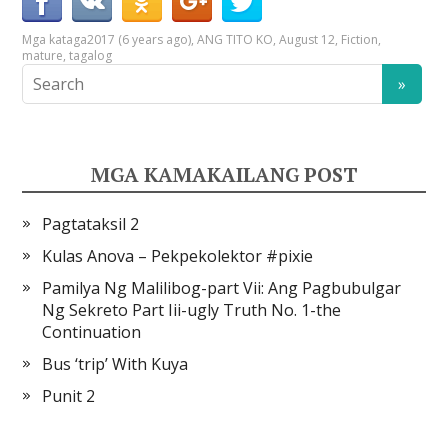
Mga kataga
2017 (6 years ago)
,
ANG TITO KO
,
August 12
,
Fiction
,
mature
,
tagalog
MGA KAMAKAILANG POST
Pagtataksil 2
Kulas Anova – Pekpekolektor #pixie
Pamilya Ng Malilibog-part Vii: Ang Pagbubulgar
Ng Sekreto Part Iii-ugly Truth No. 1-the
Continuation
Bus ‘trip’ With Kuya
Punit 2