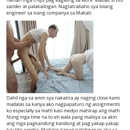
naman mga chips pag kagaling sa work. Mabait si tito
xander at palakaibigan. Nagtatrabaho sya bilang
engineer sa isang companya sa Makati.
Dahil nga sa amin sya nakatira ay naging close kami
madalas sa kanya ako nagpapaturo ng assignments
ko especially sa math kasi medyo mahirap ang math.
Nung mga time na to eh wala pang malisya sa akin
ang mga pagkandong kandong at pag yakap yakap
kay tito xander. Madalas kapag nahihirapan ako sa