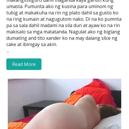
makangitisiguro dahil maganda kaya ganun kung
umasta. Pumunta ako ng kusina para uminom ng
tubig at makakuha na rin ng plato dahil sa gusto ko
na ring kumain at nagugutom nako. Di na ko pumnta
pa sa sala dahil madami na sila dun at ayaw ko na rin
makisalo sa mga matatanda. Nagulat ako ng biglang
dumating and tito xander ko na may dalang slice ng
cake at ibinigay sa akin.
…
Read More