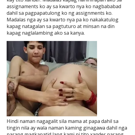
assignaments ko ay sa kwarto nya ko nagbababad
dahil sa pagpapatulong ko ng assignments ko.
Madalas nga ay sa kwarto nya pa ko nakakatulog
kapag natagalan sa pagtuturo at minsan na din
kapag naglalambing ako sa kanya.
Hindi naman nagagalit sila mama at papa dahil sa
tingin nila ay wala naman kaming ginagawa dahil nga
parang magkapatid lang kami ni tito xander parang