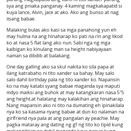
sya ang pniaka panganay. 4 kaming magkakapatid si
kuya lance, Alvin, jace at ako. Ako ang bunso at nag
iisang babae.
Malaking bulas ako kasi sa mga panahong yun eh
may hulma na ang hinaharap ko pati na rin ang likod
ko at nasa 5 flat lang ako nun. Sabi nga ng mga
kaibigan ko kinulang man sa height nabiyayaan
naman sa dibdib at balakang.
One day galling ako sa skul nakita ko sila papa at
ilang katrabaho ni tito xander sa bahay. May salo
salo dahil birthday pala ng tito xander ko. Napansin
ko na may katabi syang babae maganda sya maputi
mdyo maiksi ang buhok at may katangkaran nasa 5″5
ang height.at halatang may kalakihan ang hinaharap.
Nang mapansin ako ni tito na dumating eh ipinakilala
nya ko sa kasama nyang babae at dun ko nalaman na
girlfriend nya pala at ang pangalan ay peachie. May
pagka mataray ang dating ng gf ng tito ko tipid kung