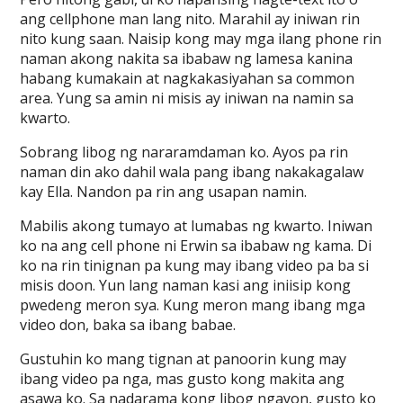
ang cellphone man lang nito. Marahil ay iniwan rin
nito kung saan. Naisip kong may mga ilang phone rin
naman akong nakita sa ibabaw ng lamesa kanina
habang kumakain at nagkakasiyahan sa common
area. Yung sa amin ni misis ay iniwan na namin sa
kwarto.
Sobrang libog ng nararamdaman ko. Ayos pa rin
naman din ako dahil wala pang ibang nakakagalaw
kay Ella. Nandon pa rin ang usapan namin.
Mabilis akong tumayo at lumabas ng kwarto. Iniwan
ko na ang cell phone ni Erwin sa ibabaw ng kama. Di
ko na rin tinignan pa kung may ibang video pa ba si
misis doon. Yun lang naman kasi ang iniisip kong
pwedeng meron sya. Kung meron mang ibang mga
video don, baka sa ibang babae.
Gustuhin ko mang tignan at panoorin kung may
ibang video pa nga, mas gusto kong makita ang
asawa ko. Sa nadarama kong libog ngayon, gusto ko