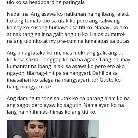
ulo ko sa headboard ng patingala.
Nadali na. Ang asawa ko natikman na ng ibang lalaki.
Ito ang tumatakbo sa utak ko pero ang kaliwang
kamay ko kusang humawak sa titi ko. Napayuko ako
at nakitang galit na galit ang titi ko. Halos pumutok
na ang ulo nito at my pre-cum na lumalabas sa butas.
Ang pinagtataka ko rin, mas mukhang galit ang titi
ko kesa sakin. Tanggap ko na ba agad? Tangina, may
kumantot na ibang lalaki sa asawa ko pero eto ako
ngayon, tila nag-iinit pa sa nangyari. Dahil ba sa
inaasahan ko talaga na mangyayari ito? Gusto ko
bang mangyari ito?
Ang daming tanong sa utak ko na parang alam ko na
ang sagot pero ayaw ko sagutin. Namalayan ko na
lang na hinihimas-himas ko ang titi ko.