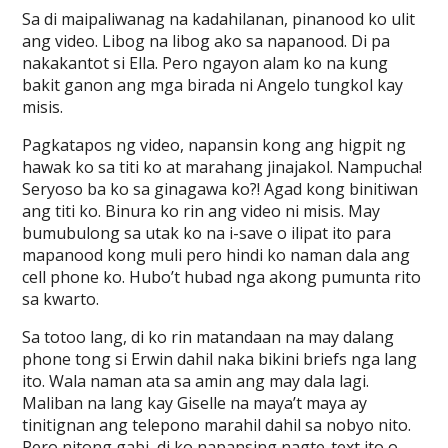
Sa di maipaliwanag na kadahilanan, pinanood ko ulit
ang video. Libog na libog ako sa napanood. Di pa
nakakantot si Ella. Pero ngayon alam ko na kung
bakit ganon ang mga birada ni Angelo tungkol kay
misis.
Pagkatapos ng video, napansin kong ang higpit ng
hawak ko sa titi ko at marahang jinajakol. Nampucha!
Seryoso ba ko sa ginagawa ko?! Agad kong binitiwan
ang titi ko. Binura ko rin ang video ni misis. May
bumubulong sa utak ko na i-save o ilipat ito para
mapanood kong muli pero hindi ko naman dala ang
cell phone ko. Hubo’t hubad nga akong pumunta rito
sa kwarto.
Sa totoo lang, di ko rin matandaan na may dalang
phone tong si Erwin dahil naka bikini briefs nga lang
ito. Wala naman ata sa amin ang may dala lagi.
Maliban na lang kay Giselle na maya’t maya ay
tinitignan ang telepono marahil dahil sa nobyo nito.
Pero nitong gabi, di ko napansing nagte-text ito o