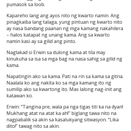
pumasok sa loob.
Kapareho lang ang ayos nito ng kwarto namin. Ang
pinagkaiba lang talaga, yung pintuan ng kwarto nito
ay nasa bandang paanan ng mga kamang nakahilera
– halos katapat ng unang kama. Ang sa kwarto
namin kasi ay sa gilid ang pinto.
Naglakad si Erwin sa dulong kama at tila may
kinukuha sa isa sa mga bag na nasa sahig sa gilid ng
kama.
Napatingin ako sa kama. Pati na rin sa kama sa gitna.
Naalala ko ang nakita ko sa mga kamang ito ng
sumilip ako sa kwartong ito. Mas lalong nag-init ang
katawan ko.
Erwin: “Tangina pre, wala pa nga tigas titi ka na dyan!
Mukhang atat na atat ka ah!” biglang tawa nito na
nagpabalik sa akin sa kasalukyang sitwasyon. “Lika
dito!” tawag nito sa akin.