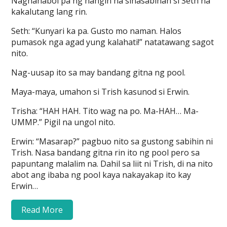
Naghahabol pa ng hangin na sinasabihan si Seth na
kakalutang lang rin.
Seth: “Kunyari ka pa. Gusto mo naman. Halos
pumasok nga agad yung kalahati!” natatawang sagot
nito.
Nag-uusap ito sa may bandang gitna ng pool.
Maya-maya, umahon si Trish kasunod si Erwin.
Trisha: “HAH HAH. Tito wag na po. Ma-HAH… Ma-
UMMP.” Pigil na ungol nito.
Erwin: “Masarap?” pagbuo nito sa gustong sabihin ni
Trish. Nasa bandang gitna rin ito ng pool pero sa
papuntang malalim na. Dahil sa liit ni Trish, di na nito
abot ang ibaba ng pool kaya nakayakap ito kay
Erwin…
Read More