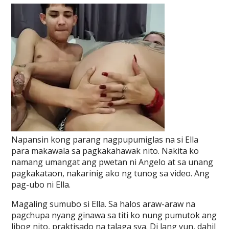
Napansin kong parang nagpupumiglas na si Ella
para makawala sa pagkakahawak nito. Nakita ko
namang umangat ang pwetan ni Angelo at sa unang
pagkakataon, nakarinig ako ng tunog sa video. Ang
pag-ubo ni Ella.
Magaling sumubo si Ella. Sa halos araw-araw na
pagchupa nyang ginawa sa titi ko nung pumutok ang
libog nito, praktisado na talaga sya. Di lang yun, dahil