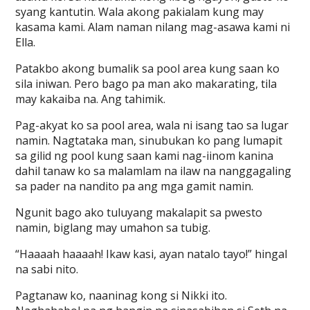
syang kantutin. Wala akong pakialam kung may
kasama kami. Alam naman nilang mag-asawa kami ni
Ella.
Patakbo akong bumalik sa pool area kung saan ko
sila iniwan. Pero bago pa man ako makarating, tila
may kakaiba na. Ang tahimik.
Pag-akyat ko sa pool area, wala ni isang tao sa lugar
namin. Nagtataka man, sinubukan ko pang lumapit
sa gilid ng pool kung saan kami nag-iinom kanina
dahil tanaw ko sa malamlam na ilaw na nanggagaling
sa pader na nandito pa ang mga gamit namin.
Ngunit bago ako tuluyang makalapit sa pwesto
namin, biglang may umahon sa tubig.
“Haaaah haaaah! Ikaw kasi, ayan natalo tayo!” hingal
na sabi nito.
Pagtanaw ko, naaninag kong si Nikki ito.