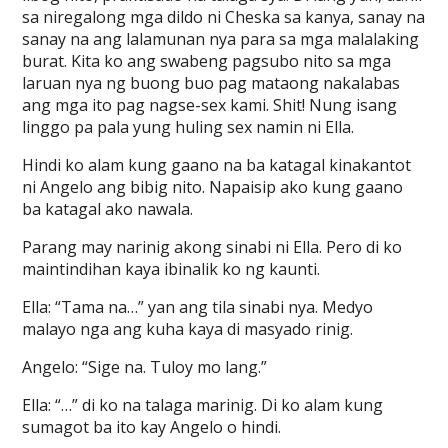
sa niregalong mga dildo ni Cheska sa kanya, sanay na
sanay na ang lalamunan nya para sa mga malalaking
burat. Kita ko ang swabeng pagsubo nito sa mga
laruan nya ng buong buo pag mataong nakalabas
ang mga ito pag nagse-sex kami. Shit! Nung isang
linggo pa pala yung huling sex namin ni Ella.
Hindi ko alam kung gaano na ba katagal kinakantot
ni Angelo ang bibig nito. Napaisip ako kung gaano
ba katagal ako nawala.
Parang may narinig akong sinabi ni Ella. Pero di ko
maintindihan kaya ibinalik ko ng kaunti.
Ella: “Tama na…” yan ang tila sinabi nya. Medyo
malayo nga ang kuha kaya di masyado rinig.
Angelo: “Sige na. Tuloy mo lang.”
Ella: “…” di ko na talaga marinig. Di ko alam kung
sumagot ba ito kay Angelo o hindi.