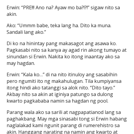
Erwin: “PRE!!! Ano na? Ayaw mo ba?!?!” sigaw nito sa
akin.
Ako: “Ummm babe, teka lang ha. Dito ka muna.
Sandali lang ako.”
Di ko na hinintay pang makasagot ang asawa ko.
Pagkasabi nito sa kanya ay agad rin akong tumayo at
sinundan si Erwin. Nakita ko itong inaantay ako sa
may hagdan.
Erwin: “Kala ko…” di na nito itinuloy ang sasabihin
pero ngumiti ito ng makahulugan. Tila kumpiyansa
itong hindi ako tatanggi sa alok nito. “Dito tayo.”
Akbay nito sa akin at iginiya patungo sa dulong
kwarto pagkababa namin sa hagdan ng pool.
Parang wala ako sa sarili at nagpapatianod lang sa
paghakbang. May mga sinasabi tong si Erwin habang
naglalakad kami ngunit parang di rumerehistro sa
akin. Hanggang narating na namin ang kwarto at