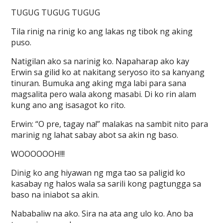
TUGUG TUGUG TUGUG
Tila rinig na rinig ko ang lakas ng tibok ng aking
puso.
Natigilan ako sa narinig ko. Napaharap ako kay
Erwin sa gilid ko at nakitang seryoso ito sa kanyang
tinuran. Bumuka ang aking mga labi para sana
magsalita pero wala akong masabi. Di ko rin alam
kung ano ang isasagot ko rito.
Erwin: “O pre, tagay na!” malakas na sambit nito para
marinig ng lahat sabay abot sa akin ng baso.
WOOOOOOH!!!
Dinig ko ang hiyawan ng mga tao sa paligid ko
kasabay ng halos wala sa sarili kong pagtungga sa
baso na iniabot sa akin.
Nababaliw na ako. Sira na ata ang ulo ko. Ano ba