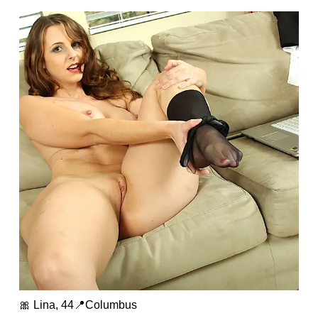
🎀 Lina, 44📍Columbus