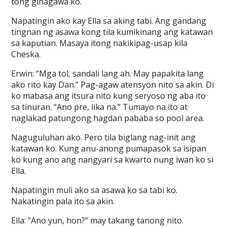
tong ginagawa ko.
Napatingin ako kay Ella sa aking tabi. Ang gandang
tingnan ng asawa kong tila kumikinang ang katawan
sa kaputian. Masaya itong nakikipag-usap kila
Cheska.
Erwin: “Mga tol, sandali lang ah. May papakita lang
ako rito kay Dan.” Pag-agaw atensyon nito sa akin. Di
ko mabasa ang itsura nito kung seryoso ng aba ito
sa tinuran. “Ano pre, lika na.” Tumayo na ito at
naglakad patungong hagdan pababa so pool area.
Naguguluhan ako. Pero tila biglang nag-init ang
katawan ko. Kung anu-anong pumapasok sa isipan
ko kung ano ang nangyari sa kwarto nung iwan ko si
Ella.
Napatingin muli ako sa asawa ko sa tabi ko.
Nakatingin pala ito sa akin.
Ella: “Ano yun, hon?” may takang tanong nito.