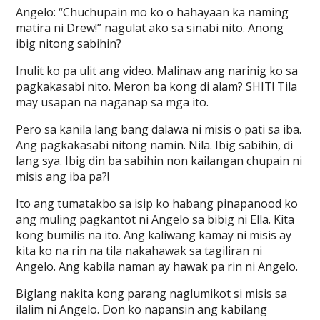
Angelo: “Chuchupain mo ko o hahayaan ka naming
matira ni Drew!” nagulat ako sa sinabi nito. Anong
ibig nitong sabihin?
Inulit ko pa ulit ang video. Malinaw ang narinig ko sa
pagkakasabi nito. Meron ba kong di alam? SHIT! Tila
may usapan na naganap sa mga ito.
Pero sa kanila lang bang dalawa ni misis o pati sa iba.
Ang pagkakasabi nitong namin. Nila. Ibig sabihin, di
lang sya. Ibig din ba sabihin non kailangan chupain ni
misis ang iba pa?!
Ito ang tumatakbo sa isip ko habang pinapanood ko
ang muling pagkantot ni Angelo sa bibig ni Ella. Kita
kong bumilis na ito. Ang kaliwang kamay ni misis ay
kita ko na rin na tila nakahawak sa tagiliran ni
Angelo. Ang kabila naman ay hawak pa rin ni Angelo.
Biglang nakita kong parang naglumikot si misis sa
ilalim ni Angelo. Don ko napansin ang kabilang