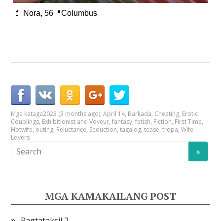
💄 Nora, 56📍Columbus
Mga kataga
2023 (3 months ago)
,
April 14
,
Barkada
,
Cheating
,
Erotic
Couplings
,
Exhibitionist and Voyeur
,
fantasy
,
fetish
,
Fiction
,
First Time
,
Hotwife
,
outing
,
Reluctance
,
Seduction
,
tagalog
,
tease
,
tropa
,
Wife
Lovers
MGA KAMAKAILANG POST
Pagtataksil 2