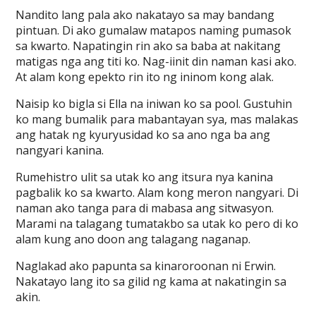
Nandito lang pala ako nakatayo sa may bandang
pintuan. Di ako gumalaw matapos naming pumasok
sa kwarto. Napatingin rin ako sa baba at nakitang
matigas nga ang titi ko. Nag-iinit din naman kasi ako.
At alam kong epekto rin ito ng ininom kong alak.
Naisip ko bigla si Ella na iniwan ko sa pool. Gustuhin
ko mang bumalik para mabantayan sya, mas malakas
ang hatak ng kyuryusidad ko sa ano nga ba ang
nangyari kanina.
Rumehistro ulit sa utak ko ang itsura nya kanina
pagbalik ko sa kwarto. Alam kong meron nangyari. Di
naman ako tanga para di mabasa ang sitwasyon.
Marami na talagang tumatakbo sa utak ko pero di ko
alam kung ano doon ang talagang naganap.
Naglakad ako papunta sa kinaroroonan ni Erwin.
Nakatayo lang ito sa gilid ng kama at nakatingin sa
akin.