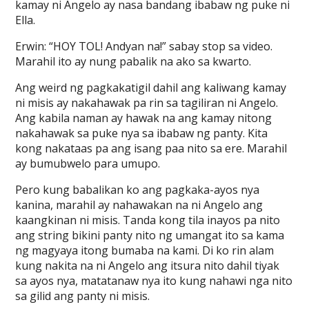
kamay ni Angelo ay nasa bandang ibabaw ng puke ni
Ella.
Erwin: “HOY TOL! Andyan na!” sabay stop sa video.
Marahil ito ay nung pabalik na ako sa kwarto.
Ang weird ng pagkakatigil dahil ang kaliwang kamay
ni misis ay nakahawak pa rin sa tagiliran ni Angelo.
Ang kabila naman ay hawak na ang kamay nitong
nakahawak sa puke nya sa ibabaw ng panty. Kita
kong nakataas pa ang isang paa nito sa ere. Marahil
ay bumubwelo para umupo.
Pero kung babalikan ko ang pagkaka-ayos nya
kanina, marahil ay nahawakan na ni Angelo ang
kaangkinan ni misis. Tanda kong tila inayos pa nito
ang string bikini panty nito ng umangat ito sa kama
ng magyaya itong bumaba na kami. Di ko rin alam
kung nakita na ni Angelo ang itsura nito dahil tiyak
sa ayos nya, matatanaw nya ito kung nahawi nga nito
sa gilid ang panty ni misis.