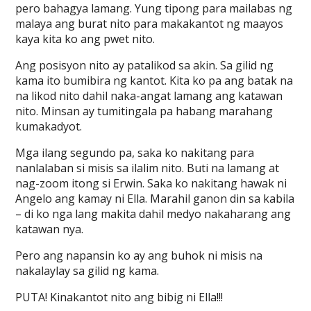
pero bahagya lamang. Yung tipong para mailabas ng
malaya ang burat nito para makakantot ng maayos
kaya kita ko ang pwet nito.
Ang posisyon nito ay patalikod sa akin. Sa gilid ng
kama ito bumibira ng kantot. Kita ko pa ang batak na
na likod nito dahil naka-angat lamang ang katawan
nito. Minsan ay tumitingala pa habang marahang
kumakadyot.
Mga ilang segundo pa, saka ko nakitang para
nanlalaban si misis sa ilalim nito. Buti na lamang at
nag-zoom itong si Erwin. Saka ko nakitang hawak ni
Angelo ang kamay ni Ella. Marahil ganon din sa kabila
– di ko nga lang makita dahil medyo nakaharang ang
katawan nya.
Pero ang napansin ko ay ang buhok ni misis na
nakalaylay sa gilid ng kama.
PUTA! Kinakantot nito ang bibig ni Ella!!!