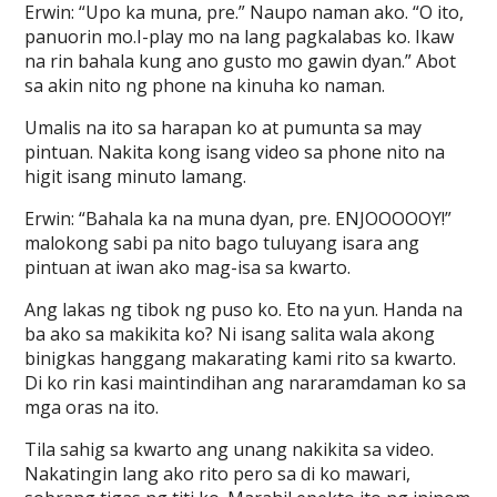
Erwin: “Upo ka muna, pre.” Naupo naman ako. “O ito,
panuorin mo.I-play mo na lang pagkalabas ko. Ikaw
na rin bahala kung ano gusto mo gawin dyan.” Abot
sa akin nito ng phone na kinuha ko naman.
Umalis na ito sa harapan ko at pumunta sa may
pintuan. Nakita kong isang video sa phone nito na
higit isang minuto lamang.
Erwin: “Bahala ka na muna dyan, pre. ENJOOOOOY!”
malokong sabi pa nito bago tuluyang isara ang
pintuan at iwan ako mag-isa sa kwarto.
Ang lakas ng tibok ng puso ko. Eto na yun. Handa na
ba ako sa makikita ko? Ni isang salita wala akong
binigkas hanggang makarating kami rito sa kwarto.
Di ko rin kasi maintindihan ang nararamdaman ko sa
mga oras na ito.
Tila sahig sa kwarto ang unang nakikita sa video.
Nakatingin lang ako rito pero sa di ko mawari,