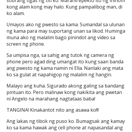
sobrang tigas ng titi ko. Marahil epekto ito ng ininom
kong alam kong may halo. Kung pampalibog man, di
ko alam.
Umayos ako ng pwesto sa kama. Sumandal sa ulunan
ng kama para may suportang unan sa likod. Huminga
muna ako ng malalim bago pinindot ang video sa
screen ng phone.
Sa umpisa nga, sa sahig ang tutok ng camera ng
phone pero agad ding umangat ito kung saan banda
ang pwesto ng kama namin ni Ella. Nanlaki ang mata
ko sa gulat at napahigop ng malalim ng hangin.
Malayo ang kuha. Sigurado akong galing sa bandang
pintuan ito. Pero malinaw kong nakikita ang pwetan
ni Angelo na marahang nagtataas baba!
TANGINA! Kinakantot nito ang asawa ko!!!
Ang lakas ng tibok ng puso ko. Bumagsak ang kamay
ko sa kama hawak ang cell phone at napasandal ang