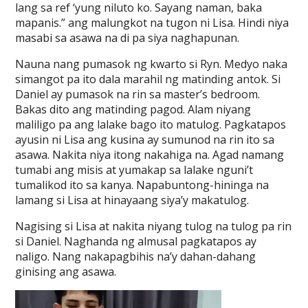
lang sa ref ‘yung niluto ko. Sayang naman, baka
mapanis.” ang malungkot na tugon ni Lisa. Hindi niya
masabi sa asawa na di pa siya naghapunan.
Nauna nang pumasok ng kwarto si Ryn. Medyo naka
simangot pa ito dala marahil ng matinding antok. Si
Daniel ay pumasok na rin sa master’s bedroom.
Bakas dito ang matinding pagod. Alam niyang
maliligo pa ang lalake bago ito matulog. Pagkatapos
ayusin ni Lisa ang kusina ay sumunod na rin ito sa
asawa. Nakita niya itong nakahiga na. Agad namang
tumabi ang misis at yumakap sa lalake nguni’t
tumalikod ito sa kanya. Napabuntong-hininga na
lamang si Lisa at hinayaang siya’y makatulog.
Nagising si Lisa at nakita niyang tulog na tulog pa rin
si Daniel. Naghanda ng almusal pagkatapos ay
naligo. Nang nakapagbihis na’y dahan-dahang
ginising ang asawa.