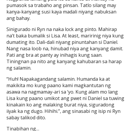
pumasok sa trabaho ang pinsan. Tatlo silang may
kanya-kanyang susi kaya madali niyang nabuksan
ang bahay.
Sinigurado ni Ryn na naka lock ang pinto. Mahirap
na’t baka bumalik si Lisa. At least, maririnig niya kung
dumating ito. Dali-dali niyang pinuntahan si Daniel.
Nang nasa loob na, hinubad niya ang kanyang damit.
Pati ang bra at panty ay inihagis kung saan.
Tiningnan pa nito ang kanyang kahubaran sa harap
ng salamin.
“Huh! Napakagandang salamin. Humanda ka at
makikita mo kung paano kami magkantutan ng
asawa na nagmamay-ari sa ‘yo. Kung alam mo lang
Lisa kung paano umikot ang pwet ni Daniel sa tuwing
kinakain ko ang malaking burat niya, siguradong
iiyak ka ng dugo. Hihihi.”, ang sinasabi ng isip ni Ryn
sabay talikod dito.
Tinabihan ng…