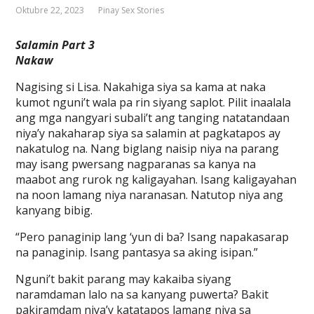
Oktubre 22, 2023
Pinay Sex Stories
Salamin Part 3
Nakaw
Nagising si Lisa. Nakahiga siya sa kama at naka
kumot nguni’t wala pa rin siyang saplot. Pilit inaalala
ang mga nangyari subali’t ang tanging natatandaan
niya’y nakaharap siya sa salamin at pagkatapos ay
nakatulog na. Nang biglang naisip niya na parang
may isang pwersang nagparanas sa kanya na
maabot ang rurok ng kaligayahan. Isang kaligayahan
na noon lamang niya naranasan. Natutop niya ang
kanyang bibig.
“Pero panaginip lang ‘yun di ba? Isang napakasarap
na panaginip. Isang pantasya sa aking isipan.”
Nguni’t bakit parang may kakaiba siyang
naramdaman lalo na sa kanyang puwerta? Bakit
pakiramdam niya’y katatapos lamang niya sa