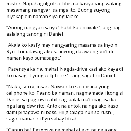
mister. Napahagulgol sa labis na kasiyahang walang
masamang nangyari sa mga ito. Buong suyong
niyakap din naman siya ng lalake.
“Anong nangyari sa iyo? Bakit ka umiiyak?”, ang nag-
aalalang tanong ni Daniel.
“Akala ko kasi’y may nangyaring masama sa inyo ni
Ryn. Tumatawag ako sa inyong dalawa nguni’t di
naman kayo sumasagot.”
“Pasensya ka na, mahal. Nagda-drive kasi ako kaya di
ko nasagot yung cellphone.” , ang sagot ni Daniel.
“Naku, sorry, insan. Naiwan ko sa opisina yung
cellphone ko. Paano ba naman, nagmamadali itong si
Daniel sa pag-uwi dahil nag-aalala na’t mag-isa ka
nga lang daw rito. Antok na antok na nga ako kaso
dami pinagawa ni boss. Hilig talaga nun sa rush.”,
sagot naman ni Ryn sabay hikab.
“Ganun ba? Pasensya na mahal at ako pa pala ang