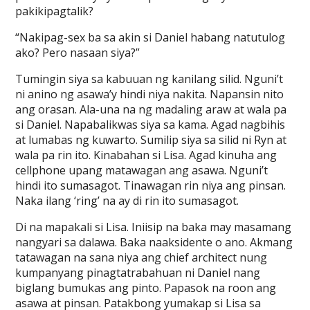
pakikipagtalik?
“Nakipag-sex ba sa akin si Daniel habang natutulog
ako? Pero nasaan siya?”
Tumingin siya sa kabuuan ng kanilang silid. Nguni’t
ni anino ng asawa’y hindi niya nakita. Napansin nito
ang orasan. Ala-una na ng madaling araw at wala pa
si Daniel. Napabalikwas siya sa kama. Agad nagbihis
at lumabas ng kuwarto. Sumilip siya sa silid ni Ryn at
wala pa rin ito. Kinabahan si Lisa. Agad kinuha ang
cellphone upang matawagan ang asawa. Nguni’t
hindi ito sumasagot. Tinawagan rin niya ang pinsan.
Naka ilang ‘ring’ na ay di rin ito sumasagot.
Di na mapakali si Lisa. Iniisip na baka may masamang
nangyari sa dalawa. Baka naaksidente o ano. Akmang
tatawagan na sana niya ang chief architect nung
kumpanyang pinagtatrabahuan ni Daniel nang
biglang bumukas ang pinto. Papasok na roon ang
asawa at pinsan. Patakbong yumakap si Lisa sa