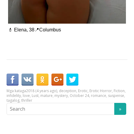
💄 Elena, 38📍Columbus
Mga kataga
2018 (4 years ago)
,
deception
,
Erotic
,
Erotic Horror
,
Fiction
,
infidelity
,
love
,
Lust
,
mature
,
mystery
,
October 24
,
romance
,
suspense
,
tagalog
,
thriller