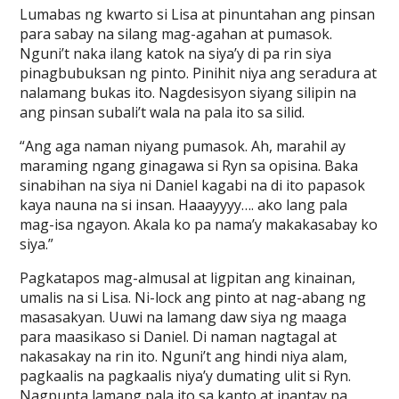
Lumabas ng kwarto si Lisa at pinuntahan ang pinsan
para sabay na silang mag-agahan at pumasok.
Nguni’t naka ilang katok na siya’y di pa rin siya
pinagbubuksan ng pinto. Pinihit niya ang seradura at
nalamang bukas ito. Nagdesisyon siyang silipin na
ang pinsan subali’t wala na pala ito sa silid.
“Ang aga naman niyang pumasok. Ah, marahil ay
maraming ngang ginagawa si Ryn sa opisina. Baka
sinabihan na siya ni Daniel kagabi na di ito papasok
kaya nauna na si insan. Haaayyyy…. ako lang pala
mag-isa ngayon. Akala ko pa nama’y makakasabay ko
siya.”
Pagkatapos mag-almusal at ligpitan ang kinainan,
umalis na si Lisa. Ni-lock ang pinto at nag-abang ng
masasakyan. Uuwi na lamang daw siya ng maaga
para maasikaso si Daniel. Di naman nagtagal at
nakasakay na rin ito. Nguni’t ang hindi niya alam,
pagkaalis na pagkaalis niya’y dumating ulit si Ryn.
Nagpunta lamang pala ito sa kanto at inantay na