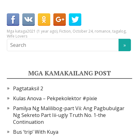
Mga kataga
2021 (1 year ago)
,
Fiction
,
October 24
,
romance
,
tagalog
,
Wife Lovers
MGA KAMAKAILANG POST
Pagtataksil 2
Kulas Anova – Pekpekolektor #pixie
Pamilya Ng Malilibog-part Vii: Ang Pagbubulgar
Ng Sekreto Part Iii-ugly Truth No. 1-the
Continuation
Bus ‘trip’ With Kuya