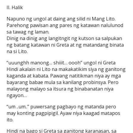
II. Halik
Napuno ng ungol at daing ang silid ni Mang Lito.
Parehong pawisan ang pares ng katawan nalulunod
sa tawag ng laman.
Dinig na dinig ang langitngit ng kutson sa salpukan
ng batang katawan ni Greta at ng matandang binata
na si Lito.
“uuunghh manong… shiiit… oooh” ungol ni Greta
Hindi akalain ni Lito na makakatikim siya ng ganitong
kaganda at kabata. Pawang natitikman niya ay mga
bayarang babae mula sa kanilang probinsya. Pero
malayong malayo sa itsura ng binabanatan niya
ngayon…
“um ..um..” puwersang pagbayo ng matanda pero
may konting pagpipigil. Ayaw niya kaagad matapos
ito.
Hindi na bago si Greta sa ganitong karanasan, sa