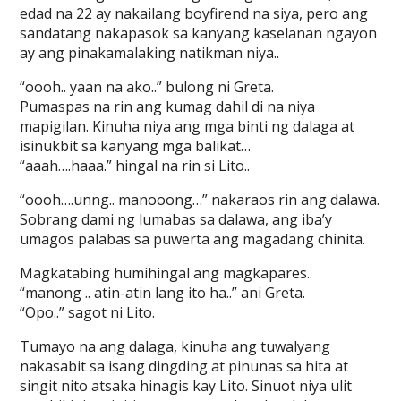
edad na 22 ay nakailang boyfirend na siya, pero ang
sandatang nakapasok sa kanyang kaselanan ngayon
ay ang pinakamalaking natikman niya..
“oooh.. yaan na ako..” bulong ni Greta.
Pumaspas na rin ang kumag dahil di na niya
mapigilan. Kinuha niya ang mga binti ng dalaga at
isinukbit sa kanyang mga balikat…
“aaah….haaa.” hingal na rin si Lito..
“oooh….unng.. manooong…” nakaraos rin ang dalawa.
Sobrang dami ng lumabas sa dalawa, ang iba’y
umagos palabas sa puwerta ang magadang chinita.
Magkatabing humihingal ang magkapares..
“manong .. atin-atin lang ito ha..” ani Greta.
“Opo..” sagot ni Lito.
Tumayo na ang dalaga, kinuha ang tuwalyang
nakasabit sa isang dingding at pinunas sa hita at
singit nito atsaka hinagis kay Lito. Sinuot niya ulit