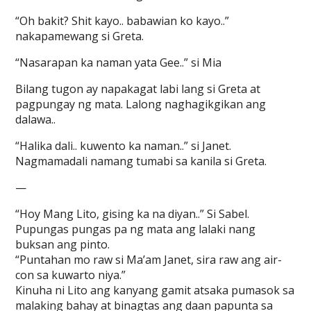
“Oh bakit? Shit kayo.. babawian ko kayo..”
nakapamewang si Greta.
“Nasarapan ka naman yata Gee..” si Mia
Bilang tugon ay napakagat labi lang si Greta at
pagpungay ng mata. Lalong naghagikgikan ang
dalawa..
“Halika dali.. kuwento ka naman..” si Janet.
Nagmamadali namang tumabi sa kanila si Greta.
—
“Hoy Mang Lito, gising ka na diyan..” Si Sabel.
Pupungas pungas pa ng mata ang lalaki nang
buksan ang pinto.
“Puntahan mo raw si Ma’am Janet, sira raw ang air-
con sa kuwarto niya.”
Kinuha ni Lito ang kanyang gamit atsaka pumasok sa
malaking bahay at binagtas ang daan papunta sa