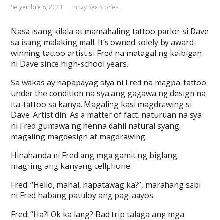
Setyembre 8, 2023
Pinay Sex Stories
Nasa isang kilala at mamahaling tattoo parlor si Dave
sa isang malaking mall. It’s owned solely by award-
winning tattoo artist si Fred na matagal ng kaibigan
ni Dave since high-school years.
Sa wakas ay napapayag siya ni Fred na magpa-tattoo
under the condition na sya ang gagawa ng design na
ita-tattoo sa kanya. Magaling kasi magdrawing si
Dave. Artist din. As a matter of fact, naturuan na sya
ni Fred gumawa ng henna dahil natural syang
magaling magdesign at magdrawing.
Hinahanda ni Fred ang mga gamit ng biglang
magring ang kanyang cellphone.
Fred: “Hello, mahal, napatawag ka?”, marahang sabi
ni Fred habang patuloy ang pag-aayos.
Fred: “Ha?! Ok ka lang? Bad trip talaga ang mga