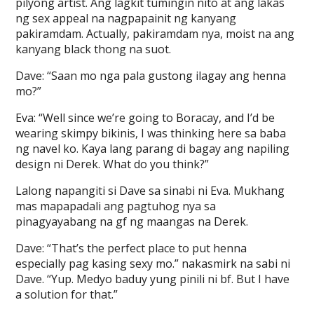
pilyong artist. Ang lagkit tumingin nito at ang lakas
ng sex appeal na nagpapainit ng kanyang
pakiramdam. Actually, pakiramdam nya, moist na ang
kanyang black thong na suot.
Dave: “Saan mo nga pala gustong ilagay ang henna
mo?”
Eva: “Well since we’re going to Boracay, and I’d be
wearing skimpy bikinis, I was thinking here sa baba
ng navel ko. Kaya lang parang di bagay ang napiling
design ni Derek. What do you think?”
Lalong napangiti si Dave sa sinabi ni Eva. Mukhang
mas mapapadali ang pagtuhog nya sa
pinagyayabang na gf ng maangas na Derek.
Dave: “That’s the perfect place to put henna
especially pag kasing sexy mo.” nakasmirk na sabi ni
Dave. “Yup. Medyo baduy yung pinili ni bf. But I have
a solution for that.”