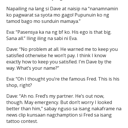
Napailing na lang si Dave at naisip na “nanamnamin
ko pagwarat sa syota mo gago! Pupunuin ko ng
tamod bago mo sunduin mamaya.”
Eva: “Pasensya ka na ng bf ko. His ego is that big.
Sana all.” Iling iling na sabi ni Eva.
Dave: “No problem at all. He warned me to keep you
satisfied otherwise he won’t pay. I think I know
exactly how to keep you satisfied. I’m Dave by the
way. What’s your name?”
Eva: “Oh I thought you’re the famous Fred. This is his
shop, right?
Dave: “Ah no. Fred’s my partner. He’s out now,
though. May emergency. But don’t worry I looked
better than him,” sabay nguso sa isang nakaframe na
news clip kunsaan nagchamption si Fred sa isang
tattoo contest.