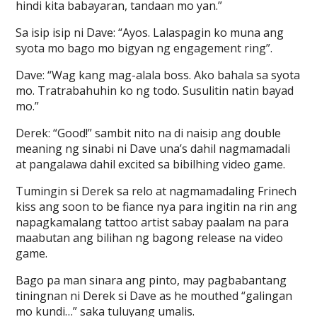
hindi kita babayaran, tandaan mo yan.”
Sa isip isip ni Dave: “Ayos. Lalaspagin ko muna ang
syota mo bago mo bigyan ng engagement ring”.
Dave: “Wag kang mag-alala boss. Ako bahala sa syota
mo. Tratrabahuhin ko ng todo. Susulitin natin bayad
mo.”
Derek: “Good!” sambit nito na di naisip ang double
meaning ng sinabi ni Dave una’s dahil nagmamadali
at pangalawa dahil excited sa bibilhing video game.
Tumingin si Derek sa relo at nagmamadaling Frinech
kiss ang soon to be fiance nya para ingitin na rin ang
napagkamalang tattoo artist sabay paalam na para
maabutan ang bilihan ng bagong release na video
game.
Bago pa man sinara ang pinto, may pagbabantang
tiningnan ni Derek si Dave as he mouthed “galingan
mo kundi…” saka tuluyang umalis.