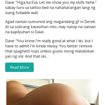
Dave: “Higa ka Eva. Let me show you my skills hehe.”
sabay turo sa tattoo bed na nahaharangan lang ng
isang foldable wall.
Agad naman sumunod ang magandang gf ni Derek.
At sa sobrang kasexihan nito, may naisip na naman
na kapilyuhan si Dave.
Dave: “You know I’m really good at what I do, but I
have to admit I’m kinda messy. You better remove
that spaghetti tops unless gusto mong matalsikan
yan ng ink. And that ski…
Read More