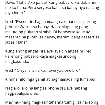
Dave: “Haha. Ako pa ba? Kung babaero ka, doblehin
mo ko haha. Pero seryoso kahit sa bahay nyo na lang
tayo inom.”
Fred: “Pwede rin. Lagi namang nakahanda si pareng
Johnnie Walker sa bahay. Haha. Magaling pang
maluto ng pulutan si misis. Di ba swerte ko. May
masarap na putahi sa bahay, marami pang dessert sa
labas. Haha”
Kung anong angas ni Dave, sya din angas ni Fred.
Parehong babaero kaya magkasundong
magkasundo.
Fred: ” O sya, alis na ko. I owe you one bro.”
Kinuha nito mga gamit at nagmamadaling lumabas.
Naglaro laro na lang sa phone si Dave habang
nagpapalipas oras.
May mukhang magkasintahanna tumigil sa harap ng