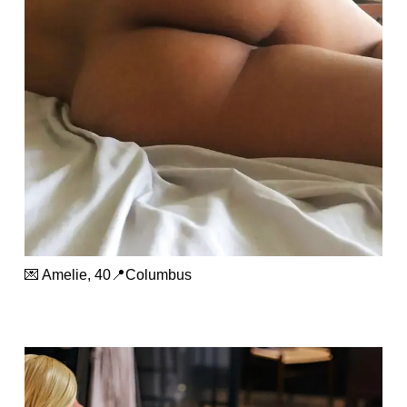
💌 Amelie, 40📍Columbus