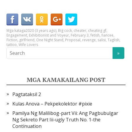
Mga kataga
2020 (3 years ago)
,
Big cock
,
cheater
,
cheating gf
,
Engagement
,
Exhibitionist and Voyeur
,
February 3
,
fetish
,
fiancee
,
Fiction
,
girlfriend
,
One Night Stand
,
Proposal
,
revenge
,
salisi
,
Taglish
,
tattoo
,
Wife Lovers
MGA KAMAKAILANG POST
Pagtataksil 2
Kulas Anova – Pekpekolektor #pixie
Pamilya Ng Malilibog-part Vii: Ang Pagbubulgar
Ng Sekreto Part Iii-ugly Truth No. 1-the
Continuation