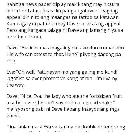
Kahit sa news paper clip ay makikitang may hitsura
din si Fred at matikas din pangangatawan. Dagdag
appeal din nito ang maangas na tattoo sa katawan.
Kumbaga’y di pahuhuli kay Dave sa lakas ng appeal.
Pero ang kargada talaga ni Dave ang lamang niya sa
long time tropa.
Dave: “Besides mas magaling din ako dun trumabaho.
His wife can attest to that. Hehe” pilyong dagdag pa
nito.
Eva: “Oh well. Patunayan mo yang galing mo kundi
lagot ka sa over protective kong bf hihi. I’m Eva by
the way.
Dave: “Nice. Eva, the lady who ate the forbidden fruit
just because she can’t say no to a big bad snake.”
malisyosong sabi ni Dave habang inaayos ang mga
gamit.
Tinatablan na si Eva sa kanina pa double entendre ng