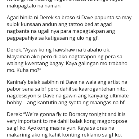
makipagtalo na naman.
Agad hinila ni Derek sa braso si Dave papunta sa may
sulok kunsaan andun ang tattoo bed at agad
nagbanta na ugali nya para mapagtakpan ang
pagpapahiya sa katigasan ng ulo ng gf.
Derek: “Ayaw ko ng hawshaw na trabaho ok.
Mayaman ako pero di ako nagtatapon ng pera sa
walang kwentang bagay. Kaya galingan mo trabaho
mo. Kuha mo?”
Kanina’y balak sabihin ni Dave na wala ang artist na
pabor sana sa bf pero dahil sa kaarogantehan nito,
nagdesisyon si Dave na gawin ang kanyang ultimate
hobby – ang kantutin ang syota ng maangas na bf.
Derek: “We’re gonna fly to Boracay tonight and it is
very important to me dahil balak kong magpropose
sa gf ko. Ayokong masira yun. Kaya sa oras na
makarinig ako ng kahit konting reklamo sa gf ko,