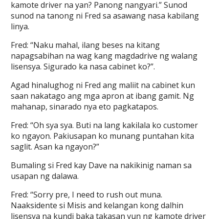
kamote driver na yan? Panong nangyari.” Sunod
sunod na tanong ni Fred sa asawang nasa kabilang
linya.
Fred: “Naku mahal, ilang beses na kitang
napagsabihan na wag kang magdadrive ng walang
lisensya. Sigurado ka nasa cabinet ko?”.
Agad hinalughog ni Fred ang maliit na cabinet kun
saan nakatago ang mga apron at ibang gamit. Ng
mahanap, sinarado nya eto pagkatapos.
Fred: “Oh sya sya. Buti na lang kakilala ko customer
ko ngayon. Pakiusapan ko munang puntahan kita
saglit. Asan ka ngayon?”
Bumaling si Fred kay Dave na nakikinig naman sa
usapan ng dalawa.
Fred: “Sorry pre, I need to rush out muna.
Naaksidente si Misis and kelangan kong dalhin
lisensya na kundi baka takasan yun ng kamote driver