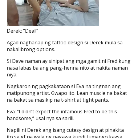
Derek: “Deal!”
Agad naghanap ng tattoo design si Derek mula sa
nakalibrong options.
Si Dave naman ay sinipat ang mga gamit ni Fred kung
nasa labas ba ang pang-henna nito at nakita naman
niya.
Nagkaron ng pagkakataon si Eva na tingnan ang
matipunong artist. Gwapo ito. Lean muscle na bakat
na bakat sa masikip na t-shirt at tight pants.
Eva: “I didn’t expect the infamous Fred to be this
handsome,” usal nya sa sarili.
Napili ni Derek ang isang cutesy design at pinakita
ito sa gf na wala ng nagawa kundi tumango kaysa