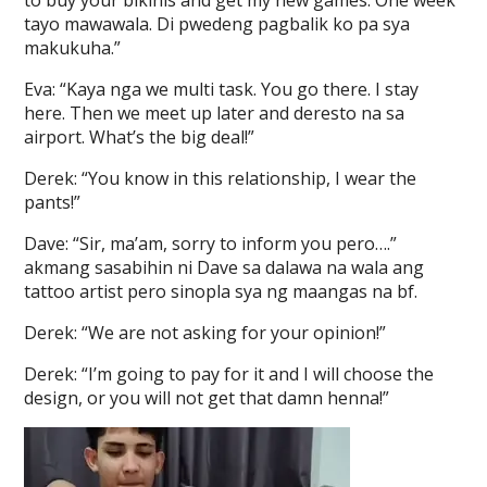
to buy your bikinis and get my new games. One week
tayo mawawala. Di pwedeng pagbalik ko pa sya
makukuha.”
Eva: “Kaya nga we multi task. You go there. I stay
here. Then we meet up later and deresto na sa
airport. What’s the big deal!”
Derek: “You know in this relationship, I wear the
pants!”
Dave: “Sir, ma’am, sorry to inform you pero….”
akmang sasabihin ni Dave sa dalawa na wala ang
tattoo artist pero sinopla sya ng maangas na bf.
Derek: “We are not asking for your opinion!”
Derek: “I’m going to pay for it and I will choose the
design, or you will not get that damn henna!”