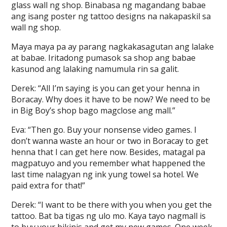
glass wall ng shop. Binabasa ng magandang babae
ang isang poster ng tattoo designs na nakapaskil sa
wall ng shop.
Maya maya pa ay parang nagkakasagutan ang lalake
at babae. Iritadong pumasok sa shop ang babae
kasunod ang lalaking namumula rin sa galit.
Derek: “All I’m saying is you can get your henna in
Boracay. Why does it have to be now? We need to be
in Big Boy’s shop bago magclose ang mall.”
Eva: “Then go. Buy your nonsense video games. I
don’t wanna waste an hour or two in Boracay to get
henna that I can get here now. Besides, matagal pa
magpatuyo and you remember what happened the
last time nalagyan ng ink yung towel sa hotel. We
paid extra for that!”
Derek: “I want to be there with you when you get the
tattoo. Bat ba tigas ng ulo mo. Kaya tayo nagmall is