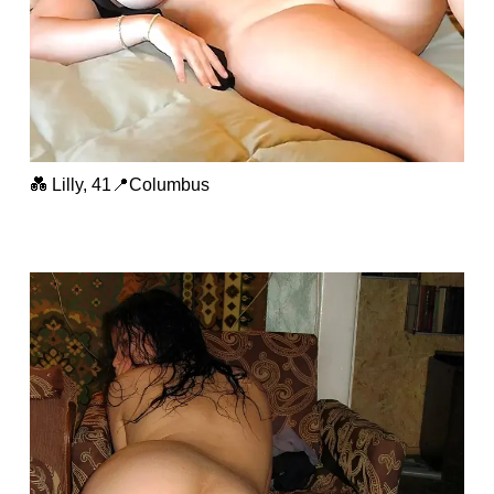
💑 Lilly, 41📍Columbus