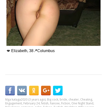
💋 Elizabeth, 38📍Columbus
Mga kataga
2020 (3 years ago)
,
Big cock
,
bride
,
cheater
,
Cheating
,
Engagement
,
February 24
,
fetish
,
fiancee
,
Fiction
,
One Night Stand
,