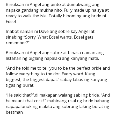
Binuksan ni Angel ang pinto at dumukwang ang
napaka gandang mukha nito. Fully made up na sya at
ready to walk the isle. Totally blooming ang bride ni
Edsel.
Inabot naman ni Dave ang sobre kay Angel at
sinabing “Sorry. What Edsel wants, Edsel gets
remember?”.
Binuksan ni Angel ang sobre at binasa naman ang
listahan ng biglang napalaki ang kanyang mata.
“And he told me to tell you to be the perfect bride and
follow everything to the dot. Every word. Kung
biggest, the biggest dapat.” sabay labas ng kanyang
tigas ng burat.
“He said that?”,di makapaniwalang sabi ng bride. “And
he meant that cock?” mahinang usal ng bride habang
napapalunok ng makita ang sobrang laking burat ng
bestman.