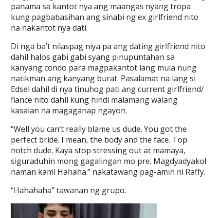
panama sa kantot nya ang maangas nyang tropa
kung pagbabasihan ang sinabi ng ex girlfriend nito
na nakantot nya dati.
Di nga ba’t nilaspag niya pa ang dating girlfriend nito
dahil halos gabi gabi syang pinupuntahan sa
kanyang condo para magpakantot lang mula nung
natikman ang kanyang burat. Pasalamat na lang si
Edsel dahil di nya tinuhog pati ang current girlfriend/
fiance nito dahil kung hindi malamang walang
kasalan na magaganap ngayon.
“Well you can’t really blame us dude. You got the
perfect bride. I mean, the body and the face. Top
notch dude. Kaya stop stressing out at mamaya,
siguraduhin mong gagalingan mo pre. Magdyadyakol
naman kami Hahaha.” nakatawang pag-amin ni Raffy.
“Hahahaha” tawanan ng grupo.