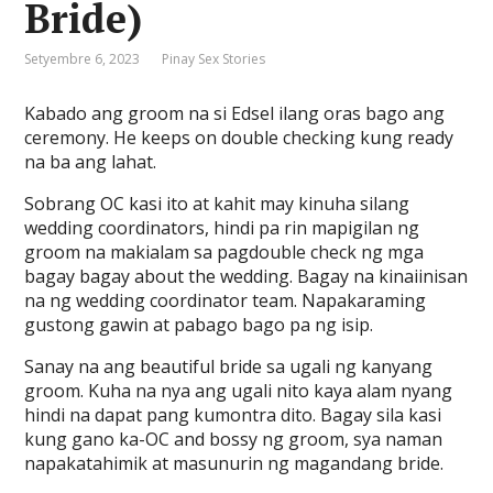
Bride)
Setyembre 6, 2023
Pinay Sex Stories
Kabado ang groom na si Edsel ilang oras bago ang
ceremony. He keeps on double checking kung ready
na ba ang lahat.
Sobrang OC kasi ito at kahit may kinuha silang
wedding coordinators, hindi pa rin mapigilan ng
groom na makialam sa pagdouble check ng mga
bagay bagay about the wedding. Bagay na kinaiinisan
na ng wedding coordinator team. Napakaraming
gustong gawin at pabago bago pa ng isip.
Sanay na ang beautiful bride sa ugali ng kanyang
groom. Kuha na nya ang ugali nito kaya alam nyang
hindi na dapat pang kumontra dito. Bagay sila kasi
kung gano ka-OC and bossy ng groom, sya naman
napakatahimik at masunurin ng magandang bride.