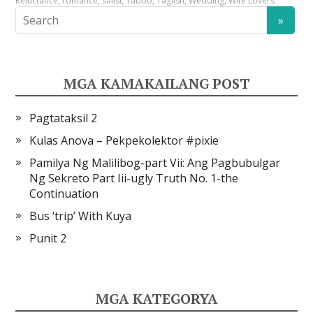
Reluctance
,
romance
,
salisi
,
Taboo
,
Taglish
,
Wedding
,
Wife Lovers
MGA KAMAKAILANG POST
Pagtataksil 2
Kulas Anova – Pekpekolektor #pixie
Pamilya Ng Malilibog-part Vii: Ang Pagbubulgar
Ng Sekreto Part Iii-ugly Truth No. 1-the
Continuation
Bus ‘trip’ With Kuya
Punit 2
MGA KATEGORYA