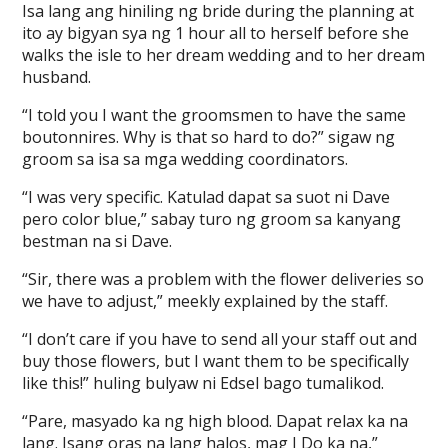
Isa lang ang hiniling ng bride during the planning at
ito ay bigyan sya ng 1 hour all to herself before she
walks the isle to her dream wedding and to her dream
husband.
“I told you I want the groomsmen to have the same
boutonnires. Why is that so hard to do?” sigaw ng
groom sa isa sa mga wedding coordinators.
“I was very specific. Katulad dapat sa suot ni Dave
pero color blue,” sabay turo ng groom sa kanyang
bestman na si Dave.
“Sir, there was a problem with the flower deliveries so
we have to adjust,” meekly explained by the staff.
“I don’t care if you have to send all your staff out and
buy those flowers, but I want them to be specifically
like this!” huling bulyaw ni Edsel bago tumalikod.
“Pare, masyado ka ng high blood. Dapat relax ka na
lang. Isang oras na lang halos, mag I Do ka na,”