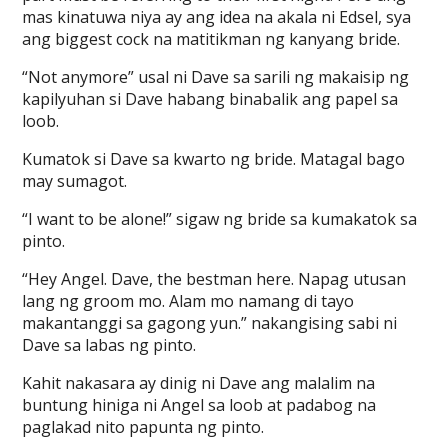
mas kinatuwa niya ay ang idea na akala ni Edsel, sya
ang biggest cock na matitikman ng kanyang bride.
“Not anymore” usal ni Dave sa sarili ng makaisip ng
kapilyuhan si Dave habang binabalik ang papel sa
loob.
Kumatok si Dave sa kwarto ng bride. Matagal bago
may sumagot.
“I want to be alone!” sigaw ng bride sa kumakatok sa
pinto.
“Hey Angel. Dave, the bestman here. Napag utusan
lang ng groom mo. Alam mo namang di tayo
makantanggi sa gagong yun.” nakangising sabi ni
Dave sa labas ng pinto.
Kahit nakasara ay dinig ni Dave ang malalim na
buntung hiniga ni Angel sa loob at padabog na
paglakad nito papunta ng pinto.