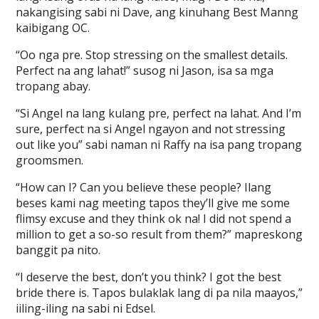
nakangising sabi ni Dave, ang kinuhang Best Manng
kaibigang OC.
“Oo nga pre. Stop stressing on the smallest details.
Perfect na ang lahat!” susog ni Jason, isa sa mga
tropang abay.
“Si Angel na lang kulang pre, perfect na lahat. And I’m
sure, perfect na si Angel ngayon and not stressing
out like you” sabi naman ni Raffy na isa pang tropang
groomsmen.
“How can I? Can you believe these people? Ilang
beses kami nag meeting tapos they’ll give me some
flimsy excuse and they think ok na! I did not spend a
million to get a so-so result from them?” mapreskong
banggit pa nito.
“I deserve the best, don’t you think? I got the best
bride there is. Tapos bulaklak lang di pa nila maayos,”
iiling-iling na sabi ni Edsel.