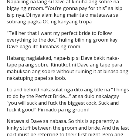
Napailing na lang si Dave at kinuha ang sobre na
bigay ng groom. “You’re gonna pay for this” sa isip
isip nya. Di nya alam kung maiirita o matatawa sa
sobrang pagka OC ng kanyang tropa.
“Tell her that I want my perfect bride to follow
everything to the dot.” huling bilin ng groom kay
Dave bago ito lumabas ng room.
Habang naglalakad, napa-isip si Dave bakit naka-
tape pa ang sobre. Kinutkot ni Dave ang tape para
mabuksan ang sobre without ruining it at binasa ang
nakatuping papel sa loob.
Lo and behold nakasulat nga dito ang title na “Things
to do by the Perfect Bride….” at sa dulo nakalagay
“you will suck and fuck the biggest cock. Suck and
fuck it good!” Pirmado pa ng groom!
Natawa si Dave sa nabasa. So this is apparently a
kinky stuff between the groom and bride. And the last
part must be referring to their first night. Pero ang