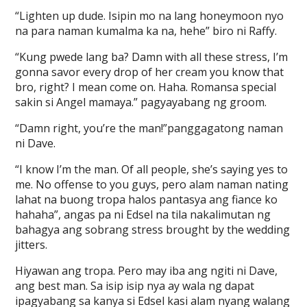
“Lighten up dude. Isipin mo na lang honeymoon nyo
na para naman kumalma ka na, hehe” biro ni Raffy.
“Kung pwede lang ba? Damn with all these stress, I’m
gonna savor every drop of her cream you know that
bro, right? I mean come on. Haha. Romansa special
sakin si Angel mamaya.” pagyayabang ng groom.
“Damn right, you’re the man!”panggagatong naman
ni Dave.
“I know I’m the man. Of all people, she’s saying yes to
me. No offense to you guys, pero alam naman nating
lahat na buong tropa halos pantasya ang fiance ko
hahaha”, angas pa ni Edsel na tila nakalimutan ng
bahagya ang sobrang stress brought by the wedding
jitters.
Hiyawan ang tropa. Pero may iba ang ngiti ni Dave,
ang best man. Sa isip isip nya ay wala ng dapat
ipagyabang sa kanya si Edsel kasi alam nyang walang