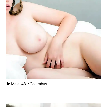
💙 Maja, 43📍Columbus