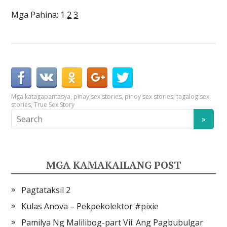
Mga Pahina:
1
2
3
Mga kataga
pantasya
,
pinay sex stories
,
pinoy sex stories
,
tagalog sex
stories
,
True Sex Story
MGA KAMAKAILANG POST
Pagtataksil 2
Kulas Anova – Pekpekolektor #pixie
Pamilya Ng Malilibog-part Vii: Ang Pagbubulgar