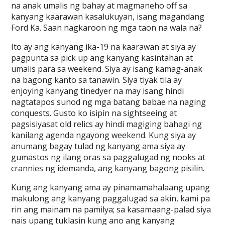
na anak umalis ng bahay at magmaneho off sa
kanyang kaarawan kasalukuyan, isang magandang
Ford Ka. Saan nagkaroon ng mga taon na wala na?
Ito ay ang kanyang ika-19 na kaarawan at siya ay
pagpunta sa pick up ang kanyang kasintahan at
umalis para sa weekend. Siya ay isang kamag-anak
na bagong kanto sa tanawin. Siya tiyak tila ay
enjoying kanyang tinedyer na may isang hindi
nagtatapos sunod ng mga batang babae na naging
conquests. Gusto ko isipin na sightseeing at
pagsisiyasat old relics ay hindi magiging bahagi ng
kanilang agenda ngayong weekend. Kung siya ay
anumang bagay tulad ng kanyang ama siya ay
gumastos ng ilang oras sa paggalugad ng nooks at
crannies ng idemanda, ang kanyang bagong pisilin.
Kung ang kanyang ama ay pinamamahalaang upang
makulong ang kanyang paggalugad sa akin, kami pa
rin ang mainam na pamilya; sa kasamaang-palad siya
nais upang tuklasin kung ano ang kanyang