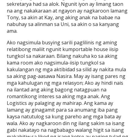
sekretarya had sa alok. Ngunit iyon ay limang taon
na ang nakakaraan at ngayon ay nagkaroon lamang
Tony, sa akin at Kay, ang aking anak na babae na
nabuhay sa alinman sa Uni, sa akin o sa kanyang
ama.
Ako nagsimula busying sarili paglilinis ng aming
relatibong maliit ngunit kumportable house iisip
tungkol sa nakaraan. Bilang nakuha ko sa aking
kama room ako nagsimula-iisip tungkol sa
kakulangan ng mga aktibidad sa silid ay nakita mula
sa aking pag-aasawa Nasira. May ay isang pares ng
mga kahulugan ng mga relasyon; Ako ay hindi nais
na ilantad ang aking bagong natagpuan na
romantikong interes sa aking mga anak. Ang
Logistics ay palaging ay mahirap. Ang kama ay
lamang ay ginagamit para sa anumang iba pang
kaysa natutulog sa kung pareho ang mga bata ay
wala. Ako ay nagkaroon din ng ilang sakim sa isang
gabi nakatayo na nagbabago walang higit sa isang
makabitiw sa likod ng isang kotse ay naging tulad ng