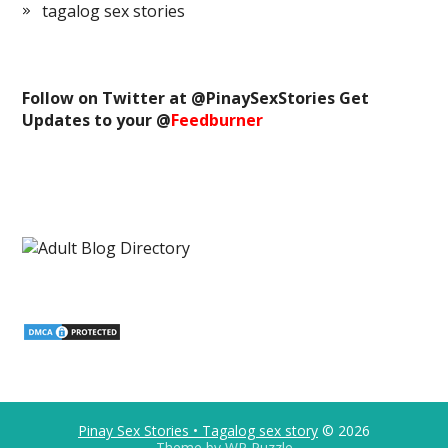
tagalog sex stories
Follow on Twitter at @
PinaySexStories
Get
Updates to your @
Feedburner
Pinay Sex Stories • Tagalog sex story
© 2026
Theme by
WP Puzzle