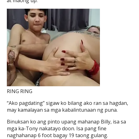
at maong up.
RING RING
“Ako pagdating” sigaw ko bilang ako ran sa hagdan,
may kamalayan sa mga kabalintunaan ng puna.
Binuksan ko ang pinto upang mahanap Billy, isa sa
mga ka-Tony nakatayo doon. Isa pang fine
naghahanap 6 foot bagay 19 taong gulang.