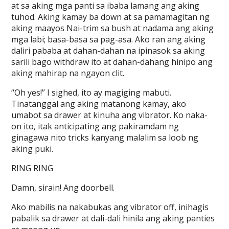
at sa aking mga panti sa ibaba lamang ang aking
tuhod. Aking kamay ba down at sa pamamagitan ng
aking maayos Nai-trim sa bush at nadama ang aking
mga labi; basa-basa sa pag-asa. Ako ran ang aking
daliri pababa at dahan-dahan na ipinasok sa aking
sarili bago withdraw ito at dahan-dahang hinipo ang
aking mahirap na ngayon clit.
“Oh yes!” I sighed, ito ay magiging mabuti.
Tinatanggal ang aking matanong kamay, ako
umabot sa drawer at kinuha ang vibrator. Ko naka-
on ito, itak anticipating ang pakiramdam ng
ginagawa nito tricks kanyang malalim sa loob ng
aking puki.
RING RING
Damn, sirain! Ang doorbell.
Ako mabilis na nakabukas ang vibrator off, inihagis
pabalik sa drawer at dali-dali hinila ang aking panties