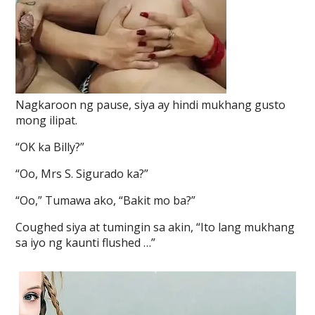
Nagkaroon ng pause, siya ay hindi mukhang gusto
mong ilipat.
“OK ka Billy?”
“Oo, Mrs S. Sigurado ka?”
“Oo,” Tumawa ako, “Bakit mo ba?”
Coughed siya at tumingin sa akin, “Ito lang mukhang
sa iyo ng kaunti flushed …”