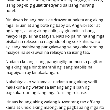
isang pag-ibig gulat tinedyer o sa isang murang
hotel.
Binuksan ko ang bed side drawer at nakita ang aking
mga laruan at ang bote ng baby oil. Ang vibrator at
ng langis, at ang aking daliri, ay ginamit sa isang
medyo regular na batayan. Nais ko pa rin na ang mga
pisikal na release na nagdudulot ng sex kahit na ito
ay isang mahinang pangalawang sa pagkakaroon ng
maayos na seksuwal na relasyon sa isang tao.
Nadama ko ang isang pangingilig bumuo sa pagitan
ng aking mga binti; marahil ng isang mabilis na
magbiyolin ay kinakailangan.
Nakahiga ako sa kama at nadama ang aking sarili
makakuha ng wetter sa lamang ang isipan ng
pagkakaroon ng ilang mga form ng release.
Itinaas ko ang aking walang kuwentang tao off ang
kama at undid aking maong, ang pagbaba ng mga ito