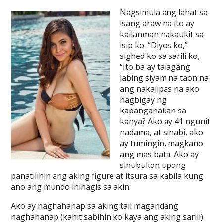
Nagsimula ang lahat sa
isang araw na ito ay
kailanman nakaukit sa
isip ko. “Diyos ko,”
sighed ko sa sarili ko,
“Ito ba ay talagang
labing siyam na taon na
ang nakalipas na ako
nagbigay ng
kapanganakan sa
kanya? Ako ay 41 ngunit
nadama, at sinabi, ako
ay tumingin, magkano
ang mas bata. Ako ay
sinubukan upang
panatilihin ang aking figure at itsura sa kabila kung
ano ang mundo inihagis sa akin.
Ako ay naghahanap sa aking tall magandang
naghahanap (kahit sabihin ko kaya ang aking sarili)