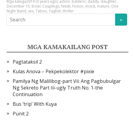
Mga kataga
2019 (3 years ago)
,
action
,
balderic
,
daddy
,
daughter
,
December 15
,
Erotic Couplings
,
fetish
,
Fiction
,
incest
,
mature
,
One
Night Stand
,
sex
,
Taboo
,
Taglish
,
thriller
MGA KAMAKAILANG POST
Pagtataksil 2
Kulas Anova – Pekpekolektor #pixie
Pamilya Ng Malilibog-part Vii: Ang Pagbubulgar
Ng Sekreto Part Iii-ugly Truth No. 1-the
Continuation
Bus ‘trip’ With Kuya
Punit 2