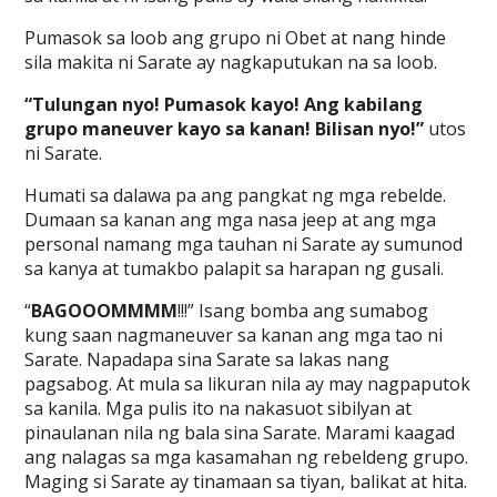
Pumasok sa loob ang grupo ni Obet at nang hinde
sila makita ni Sarate ay nagkaputukan na sa loob.
“Tulungan nyo! Pumasok kayo! Ang kabilang
grupo maneuver kayo sa kanan! Bilisan nyo!”
utos
ni Sarate.
Humati sa dalawa pa ang pangkat ng mga rebelde.
Dumaan sa kanan ang mga nasa jeep at ang mga
personal namang mga tauhan ni Sarate ay sumunod
sa kanya at tumakbo palapit sa harapan ng gusali.
“
BAGOOOMMMM
!!!” Isang bomba ang sumabog
kung saan nagmaneuver sa kanan ang mga tao ni
Sarate. Napadapa sina Sarate sa lakas nang
pagsabog. At mula sa likuran nila ay may nagpaputok
sa kanila. Mga pulis ito na nakasuot sibilyan at
pinaulanan nila ng bala sina Sarate. Marami kaagad
ang nalagas sa mga kasamahan ng rebeldeng grupo.
Maging si Sarate ay tinamaan sa tiyan, balikat at hita.