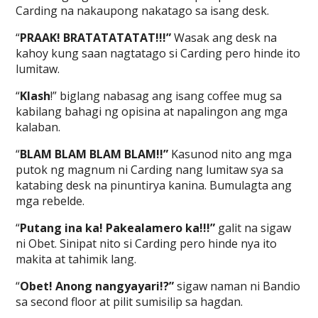
Carding na nakaupong nakatago sa isang desk.
“
PRAAK! BRATATATATAT!!!”
Wasak ang desk na
kahoy kung saan nagtatago si Carding pero hinde ito
lumitaw.
“
Klash
!” biglang nabasag ang isang coffee mug sa
kabilang bahagi ng opisina at napalingon ang mga
kalaban.
“
BLAM BLAM BLAM BLAM!!”
Kasunod nito ang mga
putok ng magnum ni Carding nang lumitaw sya sa
katabing desk na pinuntirya kanina. Bumulagta ang
mga rebelde.
“
Putang ina ka! Pakealamero ka!!!”
galit na sigaw
ni Obet. Sinipat nito si Carding pero hinde nya ito
makita at tahimik lang.
“
Obet! Anong nangyayari!?”
sigaw naman ni Bandio
sa second floor at pilit sumisilip sa hagdan.