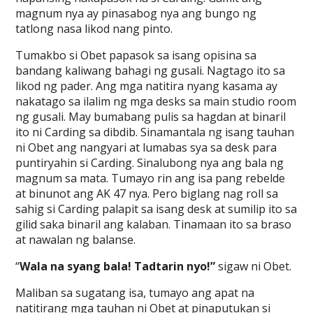
magnum nya ay pinasabog nya ang bungo ng
tatlong nasa likod nang pinto.
Tumakbo si Obet papasok sa isang opisina sa
bandang kaliwang bahagi ng gusali. Nagtago ito sa
likod ng pader. Ang mga natitira nyang kasama ay
nakatago sa ilalim ng mga desks sa main studio room
ng gusali. May bumabang pulis sa hagdan at binaril
ito ni Carding sa dibdib. Sinamantala ng isang tauhan
ni Obet ang nangyari at lumabas sya sa desk para
puntiryahin si Carding. Sinalubong nya ang bala ng
magnum sa mata. Tumayo rin ang isa pang rebelde
at binunot ang AK 47 nya. Pero biglang nag roll sa
sahig si Carding palapit sa isang desk at sumilip ito sa
gilid saka binaril ang kalaban. Tinamaan ito sa braso
at nawalan ng balanse.
“
Wala na syang bala! Tadtarin nyo!”
sigaw ni Obet.
Maliban sa sugatang isa, tumayo ang apat na
natitirang mga tauhan ni Obet at pinaputukan si