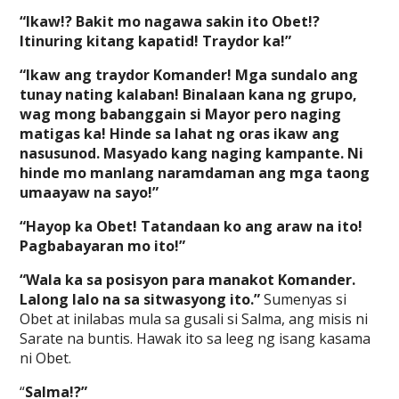
“Ikaw!? Bakit mo nagawa sakin ito Obet!?
Itinuring kitang kapatid! Traydor ka!”
“Ikaw ang traydor Komander! Mga sundalo ang
tunay nating kalaban! Binalaan kana ng grupo,
wag mong babanggain si Mayor pero naging
matigas ka! Hinde sa lahat ng oras ikaw ang
nasusunod. Masyado kang naging kampante. Ni
hinde mo manlang naramdaman ang mga taong
umaayaw na sayo!”
“Hayop ka Obet! Tatandaan ko ang araw na ito!
Pagbabayaran mo ito!”
“Wala ka sa posisyon para manakot Komander.
Lalong lalo na sa sitwasyong ito.”
Sumenyas si
Obet at inilabas mula sa gusali si Salma, ang misis ni
Sarate na buntis. Hawak ito sa leeg ng isang kasama
ni Obet.
“
Salma!?”