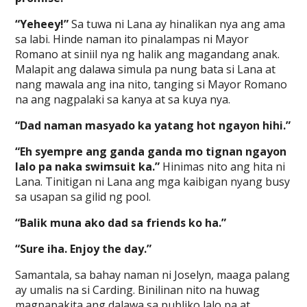
“Yeheey!”
Sa tuwa ni Lana ay hinalikan nya ang ama
sa labi. Hinde naman ito pinalampas ni Mayor
Romano at siniil nya ng halik ang magandang anak.
Malapit ang dalawa simula pa nung bata si Lana at
nang mawala ang ina nito, tanging si Mayor Romano
na ang nagpalaki sa kanya at sa kuya nya.
“Dad naman masyado ka yatang hot ngayon hihi.”
“Eh syempre ang ganda ganda mo tignan ngayon
lalo pa naka swimsuit ka.”
Hinimas nito ang hita ni
Lana. Tinitigan ni Lana ang mga kaibigan nyang busy
sa usapan sa gilid ng pool.
“Balik muna ako dad sa friends ko ha.”
“Sure iha. Enjoy the day.”
Samantala, sa bahay naman ni Joselyn, maaga palang
ay umalis na si Carding. Binilinan nito na huwag
magpapakita ang dalawa sa publiko lalo pa at