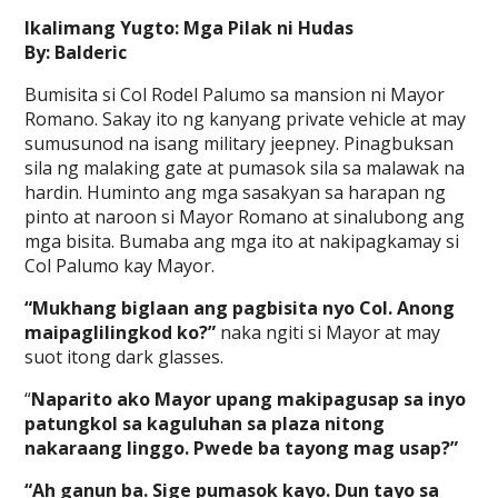
Ikalimang Yugto: Mga Pilak ni Hudas
By: Balderic
Bumisita si Col Rodel Palumo sa mansion ni Mayor
Romano. Sakay ito ng kanyang private vehicle at may
sumusunod na isang military jeepney. Pinagbuksan
sila ng malaking gate at pumasok sila sa malawak na
hardin. Huminto ang mga sasakyan sa harapan ng
pinto at naroon si Mayor Romano at sinalubong ang
mga bisita. Bumaba ang mga ito at nakipagkamay si
Col Palumo kay Mayor.
“Mukhang biglaan ang pagbisita nyo Col. Anong
maipaglilingkod ko?”
naka ngiti si Mayor at may
suot itong dark glasses.
“
Naparito ako Mayor upang makipagusap sa inyo
patungkol sa kaguluhan sa plaza nitong
nakaraang linggo. Pwede ba tayong mag usap?”
“Ah ganun ba. Sige pumasok kayo. Dun tayo sa