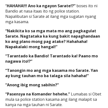
“
HAHAHA!!! Ano ka ngayon Sarate!?”
boses ito ni
Bandio at nasa itaas ito ng police station.
Napalibutan si Sarate at ilang mga sugatan nyang
mga kasama.
“Nakikita ko sa mga mata mo ang pagkagulat
Sarate. Nagtataka ka kung bakit napaghandaan
ko ang plano mong pag atake? Hahahaha!
Napakalaki mong hangal!”
“Tarantado ka Bandio! Tarantado ka! Paano mo
nagawa ito!?”
“Tanongin mo ang mga kasama mo Sarate. Yan
ay kung tauhan mo ba talaga sila hahaha!”
“Anong ibig mong sabihin?”
“Pasensya na Komander hehehe.”
Lumabas si Obet
mula sa police station kasama ang ilang malapit sa
kanya na mga tauhan ni Sarate.