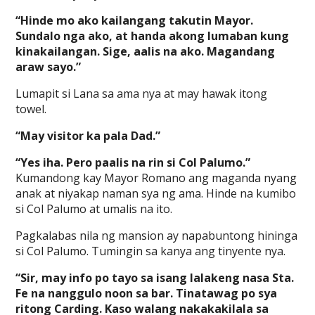
“Hinde mo ako kailangang takutin Mayor.
Sundalo nga ako, at handa akong lumaban kung
kinakailangan. Sige, aalis na ako. Magandang
araw sayo.”
Lumapit si Lana sa ama nya at may hawak itong
towel.
“May visitor ka pala Dad.”
“Yes iha. Pero paalis na rin si Col Palumo.”
Kumandong kay Mayor Romano ang maganda nyang
anak at niyakap naman sya ng ama. Hinde na kumibo
si Col Palumo at umalis na ito.
Pagkalabas nila ng mansion ay napabuntong hininga
si Col Palumo. Tumingin sa kanya ang tinyente nya.
“Sir, may info po tayo sa isang lalakeng nasa Sta.
Fe na nanggulo noon sa bar. Tinatawag po sya
ritong Carding. Kaso walang nakakakilala sa