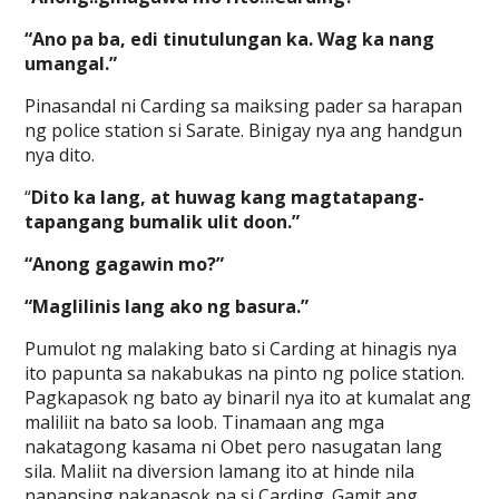
“Ano pa ba, edi tinutulungan ka. Wag ka nang
umangal.”
Pinasandal ni Carding sa maiksing pader sa harapan
ng police station si Sarate. Binigay nya ang handgun
nya dito.
“
Dito ka lang, at huwag kang magtatapang-
tapangang bumalik ulit doon.”
“Anong gagawin mo?”
“Maglilinis lang ako ng basura.”
Pumulot ng malaking bato si Carding at hinagis nya
ito papunta sa nakabukas na pinto ng police station.
Pagkapasok ng bato ay binaril nya ito at kumalat ang
maliliit na bato sa loob. Tinamaan ang mga
nakatagong kasama ni Obet pero nasugatan lang
sila. Maliit na diversion lamang ito at hinde nila
napansing nakapasok na si Carding. Gamit ang