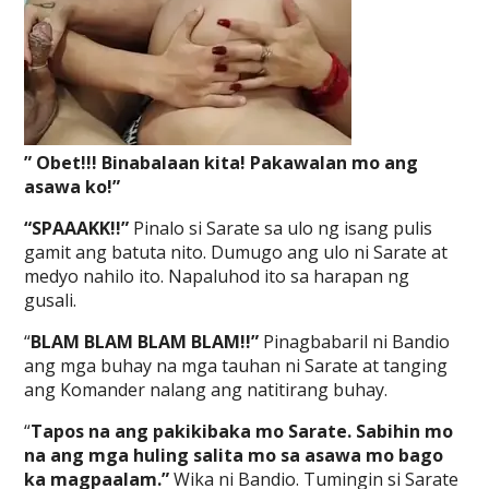
” Obet!!! Binabalaan kita! Pakawalan mo ang
asawa ko!”
“SPAAAKK!!”
Pinalo si Sarate sa ulo ng isang pulis
gamit ang batuta nito. Dumugo ang ulo ni Sarate at
medyo nahilo ito. Napaluhod ito sa harapan ng
gusali.
“
BLAM BLAM BLAM BLAM!!”
Pinagbabaril ni Bandio
ang mga buhay na mga tauhan ni Sarate at tanging
ang Komander nalang ang natitirang buhay.
“
Tapos na ang pakikibaka mo Sarate. Sabihin mo
na ang mga huling salita mo sa asawa mo bago
ka magpaalam.”
Wika ni Bandio. Tumingin si Sarate