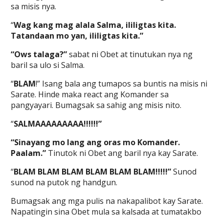
sa misis nya.
“
Wag kang mag alala Salma, ililigtas kita.
Tatandaan mo yan, ililigtas kita.”
“Ows talaga?”
sabat ni Obet at tinutukan nya ng
baril sa ulo si Salma.
“
BLAM
!” Isang bala ang tumapos sa buntis na misis ni
Sarate. Hinde maka react ang Komander sa
pangyayari. Bumagsak sa sahig ang misis nito.
“
SALMAAAAAAAAA!!!!!!”
“Sinayang mo lang ang oras mo Komander.
Paalam.”
Tinutok ni Obet ang baril nya kay Sarate.
“
BLAM BLAM BLAM BLAM BLAM BLAM!!!!!”
Sunod
sunod na putok ng handgun.
Bumagsak ang mga pulis na nakapalibot kay Sarate.
Napatingin sina Obet mula sa kalsada at tumatakbo