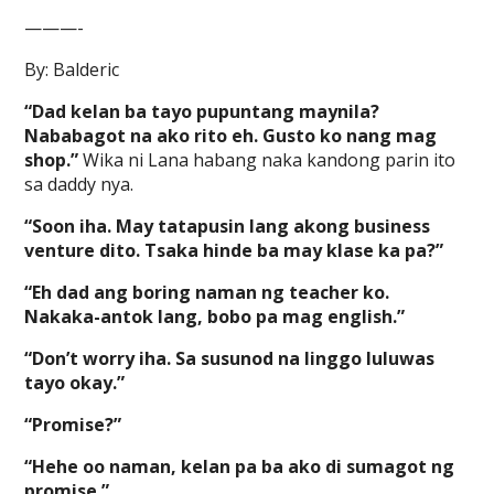
———-
By: Balderic
“Dad kelan ba tayo pupuntang maynila?
Nababagot na ako rito eh. Gusto ko nang mag
shop.”
Wika ni Lana habang naka kandong parin ito
sa daddy nya.
“Soon iha. May tatapusin lang akong business
venture dito. Tsaka hinde ba may klase ka pa?”
“Eh dad ang boring naman ng teacher ko.
Nakaka-antok lang, bobo pa mag english.”
“Don’t worry iha. Sa susunod na linggo luluwas
tayo okay.”
“Promise?”
“Hehe oo naman, kelan pa ba ako di sumagot ng
promise.”