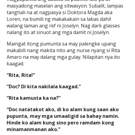
masyadong maselan ang sitwasyon. Subalit, lampas
tanghali na at nagpasya si Doktora Magda aka
Loren, na bumili ng makakakain sa labas dahil
walang laman ang ref ni Joselyn. Nag dark glasses
nalang ito at sinuot ang mga damit ni Joselyn.
Maingat itong pumunta sa may palengke upang
makabili nang makita nito ang nurse nyang si Rita
Amaro na may dalang mga gulay. Nilapitan nya ito
kaagad.
“Rita, Rita!”
“Doc? Di kita nakilala kaagad.”
“Rita kamusta ka na?”
“Doc natatakot ako, di ko alam kung saan ako
pupunta, may mga umaaligid sa bahay namin.
Hinde ko alam kung sino pero ramdam kong
minamanmanan ako.”