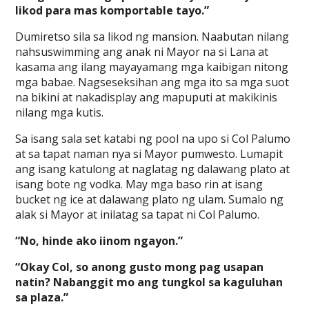
likod para mas komportable tayo.”
Dumiretso sila sa likod ng mansion. Naabutan nilang
nahsuswimming ang anak ni Mayor na si Lana at
kasama ang ilang mayayamang mga kaibigan nitong
mga babae. Nagseseksihan ang mga ito sa mga suot
na bikini at nakadisplay ang mapuputi at makikinis
nilang mga kutis.
Sa isang sala set katabi ng pool na upo si Col Palumo
at sa tapat naman nya si Mayor pumwesto. Lumapit
ang isang katulong at naglatag ng dalawang plato at
isang bote ng vodka. May mga baso rin at isang
bucket ng ice at dalawang plato ng ulam. Sumalo ng
alak si Mayor at inilatag sa tapat ni Col Palumo.
“No, hinde ako iinom ngayon.”
“Okay Col, so anong gusto mong pag usapan
natin? Nabanggit mo ang tungkol sa kaguluhan
sa plaza.”