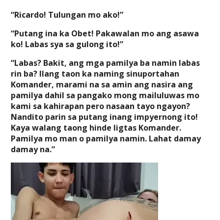
“Ricardo! Tulungan mo ako!”
“Putang ina ka Obet! Pakawalan mo ang asawa
ko! Labas sya sa gulong ito!”
“Labas? Bakit, ang mga pamilya ba namin labas
rin ba? Ilang taon ka naming sinuportahan
Komander, marami na sa amin ang nasira ang
pamilya dahil sa pangako mong mailuluwas mo
kami sa kahirapan pero nasaan tayo ngayon?
Nandito parin sa putang inang impyernong ito!
Kaya walang taong hinde ligtas Komander.
Pamilya mo man o pamilya namin. Lahat damay
damay na.”