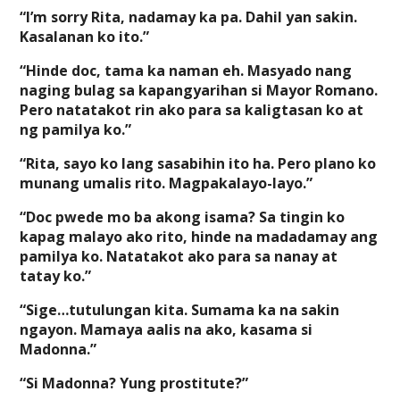
“I’m sorry Rita, nadamay ka pa. Dahil yan sakin.
Kasalanan ko ito.”
“Hinde doc, tama ka naman eh. Masyado nang
naging bulag sa kapangyarihan si Mayor Romano.
Pero natatakot rin ako para sa kaligtasan ko at
ng pamilya ko.”
“Rita, sayo ko lang sasabihin ito ha. Pero plano ko
munang umalis rito. Magpakalayo-layo.”
“Doc pwede mo ba akong isama? Sa tingin ko
kapag malayo ako rito, hinde na madadamay ang
pamilya ko. Natatakot ako para sa nanay at
tatay ko.”
“Sige…tutulungan kita. Sumama ka na sakin
ngayon. Mamaya aalis na ako, kasama si
Madonna.”
“Si Madonna? Yung prostitute?”