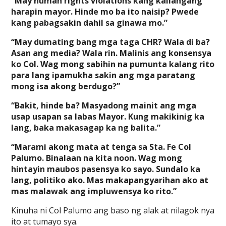
“May human rights violations kang kailangang
harapin mayor. Hinde mo ba ito naisip? Pwede
kang pabagsakin dahil sa ginawa mo.”
“May dumating bang mga taga CHR? Wala di ba?
Asan ang media? Wala rin. Malinis ang konsensya
ko Col. Wag mong sabihin na pumunta kalang rito
para lang ipamukha sakin ang mga paratang
mong isa akong berdugo?”
“Bakit, hinde ba? Masyadong mainit ang mga
usap usapan sa labas Mayor. Kung makikinig ka
lang, baka makasagap ka ng balita.”
“Marami akong mata at tenga sa Sta. Fe Col
Palumo. Binalaan na kita noon. Wag mong
hintayin maubos pasensya ko sayo. Sundalo ka
lang, politiko ako. Mas makapangyarihan ako at
mas malawak ang impluwensya ko rito.”
Kinuha ni Col Palumo ang baso ng alak at nilagok nya
ito at tumayo sya.