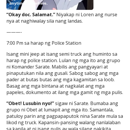
“Okay doc. Salamat.”
Niyakap ni Loren ang nurse
nya at naghiwalay sila nang landas.
———-
7:00 Pm sa harap ng Police Station
Isang mini jeep at isang semi truck ang huminto sa
harap ng police station. Lulan ng mga ito ang grupo
ni Komander Sarate. Mabilis ang pangyayari at
pinaputukan nila ang gusali. Sabog sabog ang mga
pader at butas butas ang mga kagamitan sa loob.
Basag ang mga bintana at nagkalat ang mga
papeles, dokumento at ilang mga gamit ng mga pulis.
“Obet! Lusubin nyo!”
sigaw ni Sarate. Bumaba ang
grupo ni Obet at lumapit ang mga ito. Samantala,
patuloy parin ang pagpapaputok nina Sarate mula sa
likod ng truck. Kapansin-pansing walang nanlalaban
sa kanila at ni isang pulis ay wala silang nakikita.