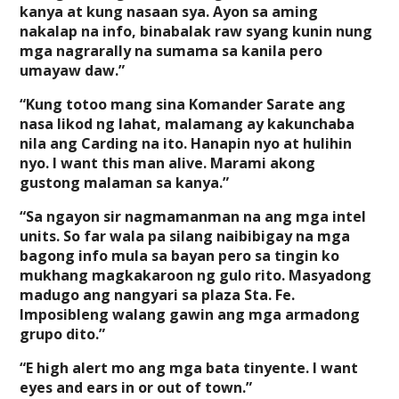
kanya at kung nasaan sya. Ayon sa aming
nakalap na info, binabalak raw syang kunin nung
mga nagrarally na sumama sa kanila pero
umayaw daw.”
“Kung totoo mang sina Komander Sarate ang
nasa likod ng lahat, malamang ay kakunchaba
nila ang Carding na ito. Hanapin nyo at hulihin
nyo. I want this man alive. Marami akong
gustong malaman sa kanya.”
“Sa ngayon sir nagmamanman na ang mga intel
units. So far wala pa silang naibibigay na mga
bagong info mula sa bayan pero sa tingin ko
mukhang magkakaroon ng gulo rito. Masyadong
madugo ang nangyari sa plaza Sta. Fe.
Imposibleng walang gawin ang mga armadong
grupo dito.”
“E high alert mo ang mga bata tinyente. I want
eyes and ears in or out of town.”