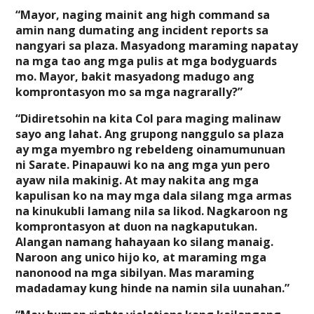
“Mayor, naging mainit ang high command sa
amin nang dumating ang incident reports sa
nangyari sa plaza. Masyadong maraming napatay
na mga tao ang mga pulis at mga bodyguards
mo. Mayor, bakit masyadong madugo ang
komprontasyon mo sa mga nagrarally?”
“Didiretsohin na kita Col para maging malinaw
sayo ang lahat. Ang grupong nanggulo sa plaza
ay mga myembro ng rebeldeng oinamumunuan
ni Sarate. Pinapauwi ko na ang mga yun pero
ayaw nila makinig. At may nakita ang mga
kapulisan ko na may mga dala silang mga armas
na kinukubli lamang nila sa likod. Nagkaroon ng
komprontasyon at duon na nagkaputukan.
Alangan namang hahayaan ko silang manaig.
Naroon ang unico hijo ko, at maraming mga
nanonood na mga sibilyan. Mas maraming
madadamay kung hinde na namin sila uunahan.”