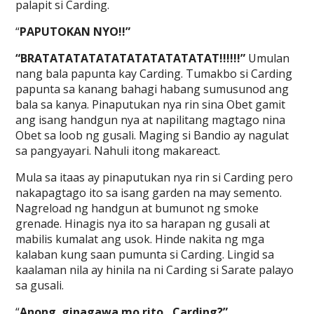
palapit si Carding.
“
PAPUTOKAN NYO!!”
“BRATATATATATATATATATATATAT!!!!!!”
Umulan
nang bala papunta kay Carding. Tumakbo si Carding
papunta sa kanang bahagi habang sumusunod ang
bala sa kanya. Pinaputukan nya rin sina Obet gamit
ang isang handgun nya at napilitang magtago nina
Obet sa loob ng gusali. Maging si Bandio ay nagulat
sa pangyayari. Nahuli itong makareact.
Mula sa itaas ay pinaputukan nya rin si Carding pero
nakapagtago ito sa isang garden na may semento.
Nagreload ng handgun at bumunot ng smoke
grenade. Hinagis nya ito sa harapan ng gusali at
mabilis kumalat ang usok. Hinde nakita ng mga
kalaban kung saan pumunta si Carding. Lingid sa
kaalaman nila ay hinila na ni Carding si Sarate palayo
sa gusali.
“
Anong..ginagawa mo rito…Carding?”