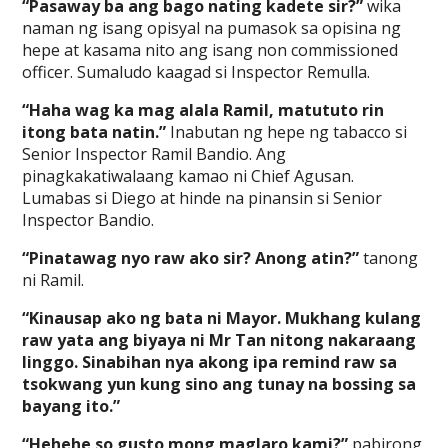
“Pasaway ba ang bago nating kadete sir?”
wika
naman ng isang opisyal na pumasok sa opisina ng
hepe at kasama nito ang isang non commissioned
officer. Sumaludo kaagad si Inspector Remulla.
“Haha wag ka mag alala Ramil, matututo rin
itong bata natin.”
Inabutan ng hepe ng tabacco si
Senior Inspector Ramil Bandio. Ang
pinagkakatiwalaang kamao ni Chief Agusan.
Lumabas si Diego at hinde na pinansin si Senior
Inspector Bandio.
“Pinatawag nyo raw ako sir? Anong atin?”
tanong
ni Ramil.
“Kinausap ako ng bata ni Mayor. Mukhang kulang
raw yata ang biyaya ni Mr Tan nitong nakaraang
linggo. Sinabihan nya akong ipa remind raw sa
tsokwang yun kung sino ang tunay na bossing sa
bayang ito.”
“Hehehe so gusto mong maglaro kami?”
pabirong