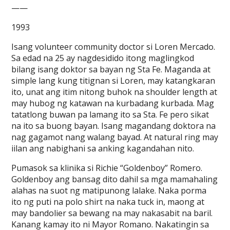
——
1993
Isang volunteer community doctor si Loren Mercado.
Sa edad na 25 ay nagdesidido itong maglingkod
bilang isang doktor sa bayan ng Sta Fe. Maganda at
simple lang kung titignan si Loren, may katangkaran
ito, unat ang itim nitong buhok na shoulder length at
may hubog ng katawan na kurbadang kurbada. Mag
tatatlong buwan pa lamang ito sa Sta. Fe pero sikat
na ito sa buong bayan. Isang magandang doktora na
nag gagamot nang walang bayad. At natural ring may
iilan ang nabighani sa anking kagandahan nito.
Pumasok sa klinika si Richie “Goldenboy” Romero.
Goldenboy ang bansag dito dahil sa mga mamahaling
alahas na suot ng matipunong lalake. Naka porma
ito ng puti na polo shirt na naka tuck in, maong at
may bandolier sa bewang na may nakasabit na baril.
Kanang kamay ito ni Mayor Romano. Nakatingin sa