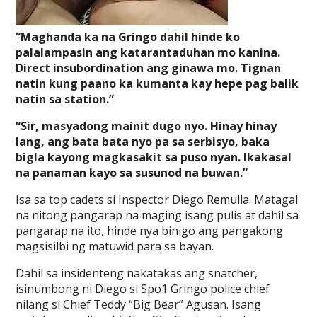
“Maghanda ka na Gringo dahil hinde ko
palalampasin ang katarantaduhan mo kanina.
Direct insubordination ang ginawa mo. Tignan
natin kung paano ka kumanta kay hepe pag balik
natin sa station.”
“Sir, masyadong mainit dugo nyo. Hinay hinay
lang, ang bata bata nyo pa sa serbisyo, baka
bigla kayong magkasakit sa puso nyan. Ikakasal
na panaman kayo sa susunod na buwan.”
Isa sa top cadets si Inspector Diego Remulla. Matagal
na nitong pangarap na maging isang pulis at dahil sa
pangarap na ito, hinde nya binigo ang pangakong
magsisilbi ng matuwid para sa bayan.
Dahil sa insidenteng nakatakas ang snatcher,
isinumbong ni Diego si Spo1 Gringo police chief
nilang si Chief Teddy “Big Bear” Agusan. Isang