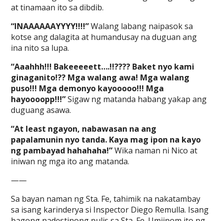
at tinamaan ito sa dibdib.
“INAAAAAAYYYY!!!!”
Walang labang naipasok sa
kotse ang dalagita at humandusay na duguan ang
ina nito sa lupa.
“Aaahhh!!! Bakeeeeett….!!???? Baket nyo kami
ginaganito!?? Mga walang awa! Mga walang
puso!!! Mga demonyo kayooooo!!! Mga
hayoooopp!!!”
Sigaw ng matanda habang yakap ang
duguang asawa.
“At least ngayon, nabawasan na ang
papalamunin nyo tanda. Kaya mag ipon na kayo
ng pambayad hahahaha!”
Wika naman ni Nico at
iniwan ng mga ito ang matanda.
——
Sa bayan naman ng Sta. Fe, tahimik na nakatambay
sa isang karinderya si Inspector Diego Remulla. Isang
bagong nadestinong pulis sa Sta. Fe. Umiinom ito ng