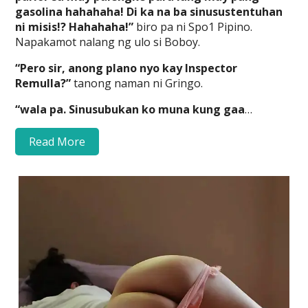
gasolina hahahaha! Di ka na ba sinusustentuhan
ni misis!? Hahahaha!”
biro pa ni Spo1 Pipino.
Napakamot nalang ng ulo si Boboy.
“Pero sir, anong plano nyo kay Inspector
Remulla?”
tanong naman ni Gringo.
“wala pa. Sinusubukan ko muna kung gaa
…
Read More