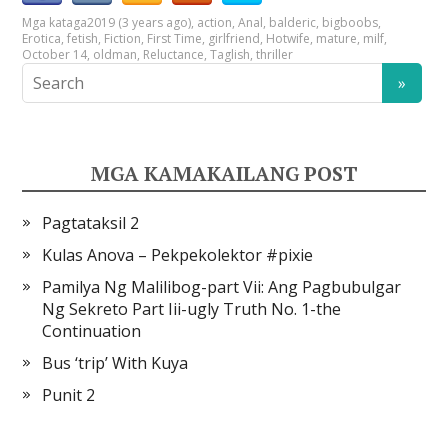
Mga kataga
2019 (3 years ago)
,
action
,
Anal
,
balderic
,
bigboobs
,
Erotica
,
fetish
,
Fiction
,
First Time
,
girlfriend
,
Hotwife
,
mature
,
milf
,
October 14
,
oldman
,
Reluctance
,
Taglish
,
thriller
MGA KAMAKAILANG POST
Pagtataksil 2
Kulas Anova – Pekpekolektor #pixie
Pamilya Ng Malilibog-part Vii: Ang Pagbubulgar
Ng Sekreto Part Iii-ugly Truth No. 1-the
Continuation
Bus ‘trip’ With Kuya
Punit 2