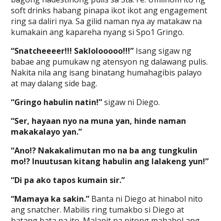
soft drinks habang pinapa ikot ikot ang engagement
ring sa daliri nya. Sa gilid naman nya ay matakaw na
kumakain ang kapareha nyang si Spo1 Gringo.
“Snatcheeeer!!! Saklolooooo!!!”
Isang sigaw ng
babae ang pumukaw ng atensyon ng dalawang pulis.
Nakita nila ang isang binatang humahagibis palayo
at may dalang side bag.
“Gringo habulin natin!”
sigaw ni Diego.
“Ser, hayaan nyo na muna yan, hinde naman
makakalayo yan.”
“Ano!? Nakakalimutan mo na ba ang tungkulin
mo!? Inuutusan kitang habulin ang lalakeng yun!”
“Di pa ako tapos kumain sir.”
“Mamaya ka sakin.”
Banta ni Diego at hinabol nito
ang snatcher. Mabilis ring tumakbo si Diego at
batang bata pa ito. Malapit na nitong mahabol ang