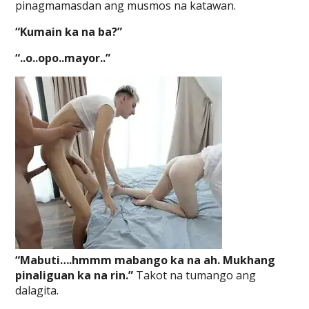
pinagmamasdan ang musmos na katawan.
“Kumain ka na ba?”
“..o..opo..mayor..”
“Mabuti….hmmm mabango ka na ah. Mukhang
pinaliguan ka na rin.”
Takot na tumango ang
dalagita.