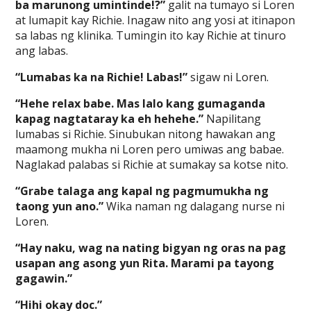
ba marunong umintinde!?”
galit na tumayo si Loren
at lumapit kay Richie. Inagaw nito ang yosi at itinapon
sa labas ng klinika. Tumingin ito kay Richie at tinuro
ang labas.
“Lumabas ka na Richie! Labas!”
sigaw ni Loren.
“Hehe relax babe. Mas lalo kang gumaganda
kapag nagtataray ka eh hehehe.”
Napilitang
lumabas si Richie. Sinubukan nitong hawakan ang
maamong mukha ni Loren pero umiwas ang babae.
Naglakad palabas si Richie at sumakay sa kotse nito.
“Grabe talaga ang kapal ng pagmumukha ng
taong yun ano.”
Wika naman ng dalagang nurse ni
Loren.
“Hay naku, wag na nating bigyan ng oras na pag
usapan ang asong yun Rita. Marami pa tayong
gagawin.”
“Hihi okay doc.”