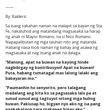
——
By: Balderic
Sa isang sakahan naman na malapit sa bayan ng Sta.
Fe, nakaluhod ang matandang magsasaka sa harap
ng anak ni Mayor Romano, na si Nico Romano.
Napapalibutan ng mga tauhan nito ang matanda.
Habang nasa loob naman ng bahay ang asawa ng
magsasaka at nag iisang anak na dalaga.
“Manong, apat na buwan na kayong hinde
nagbibigay ng kontribusyon! Apat na buwan!
Puta, habang tumatagal mas lalong lalaki ang
babayaran mo.”
“Paumanhin ho senyorito, pero talagang
madalang ang kita ko sa pagsasaka lalo pa at
sunod sunod ang tagtuyot nitong mga huling
buwan. Pakiusap ho, bigyan nyo ako ng isa pang
pagkakataon para makapag bigay ako.”