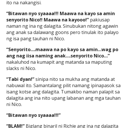
ito na nakangisi.
“Bitawan nyo syaaaa!!! Maawa na kayo sa amin
senyorito Nico!! Maawa na kayooo!”
pakiusap
naman ng ina ng dalagita. Sinubukan nitong agawin
ang anak sa dalawang goons pero tinulak ito palayo
ng isa pang tauhan ni Nico.
“Senyorito….maawa na po kayo sa amin…wag po
ang nag iisa naming anak….senyorito Nico…”
nakaluhod na kumapit ang matanda sa maputing
slacks ni Nico.
“Tabi dyan!”
sinipa nito sa mukha ang matanda at
nabuwal ito. Samantalang pilit namang ipinapasok sa
isang kotse ang dalagita. Tumakbo naman palapit sa
dalagita ang ina nito upang labanan ang mga tauhan
ni Nico.
“Bitawan nyo syaaaa!!!”
“BLAM!”
Biglang binaril ni Richie ang ina ng dalagita