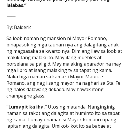
lalabas.”
——
By: Balderic
Sa loob naman ng mansion ni Mayor Romano,
pinapasok ng mga tauhan nya ang dalagitang anak
ng magsasaka sa kwarto nya. Dim ang ilaw sa loob at
makikitang malaki ito. May ilang muebles at
porselana sa paligid. May malaking aparador na may
mga libro at isang malaking tv sa tapat ng kama.
Naka higa naman sa kama si Mayor Maurice
Romano, ang nag iisang mayor na naghari sa Sta. Fe
ng halos dalawang dekada. May hawak itong
champagne glass.
“Lumapit ka iha.”
Utos ng matanda. Nanginginig
naman sa takot ang dalagita at huminto ito sa tapat
ng kama. Tumayo naman si Mayor Romano upang
lapitan ang dalagita. Umikot-ikot ito sa babae at