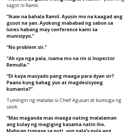
sagot ni Ramil.
“Ikaw na bahala Ramil. Ayusin mo na kaagad ang
gusot na yan. Ayokong mababad ng sabon sa
lunes habang may conference kami sa
munisipyo.”
“No problem sir.”
“Ah sya nga pala, isama mo na rin si Inspector
Remulla.”
“Di kaya masyado pang maaga para dyan sir?
Paano kung bahag yun at magdesisyong
kumanta?”
Tumingin ng matalas si Chief Agusan at bumuga ng
usok.
“Mas maganda mas maaga nating malalaman
ang kulay ng magiging kasama natin iho.
Mahirap tumaya sa puti, yun pala’y pula ang