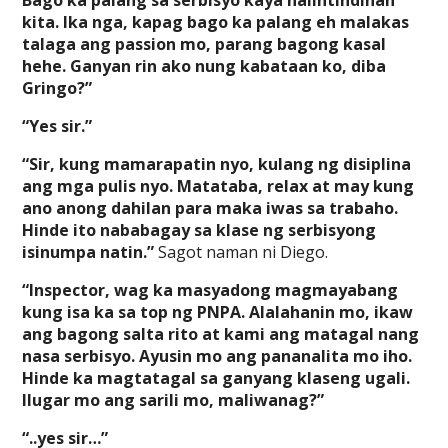
Bago ka palang sa serbisyo kaya naiintindihan
kita. Ika nga, kapag bago ka palang eh malakas
talaga ang passion mo, parang bagong kasal
hehe. Ganyan rin ako nung kabataan ko, diba
Gringo?”
“Yes sir.”
“Sir, kung mamarapatin nyo, kulang ng disiplina
ang mga pulis nyo. Matataba, relax at may kung
ano anong dahilan para maka iwas sa trabaho.
Hinde ito nababagay sa klase ng serbisyong
isinumpa natin.”
Sagot naman ni Diego.
“Inspector, wag ka masyadong magmayabang
kung isa ka sa top ng PNPA. Alalahanin mo, ikaw
ang bagong salta rito at kami ang matagal nang
nasa serbisyo. Ayusin mo ang pananalita mo iho.
Hinde ka magtatagal sa ganyang klaseng ugali.
Ilugar mo ang sarili mo, maliwanag?”
“..yes sir…”