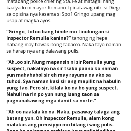
matabang police chief ng Sta. Fe at matagal nang
kaalyado ni mayor Romano. Ipinatawag nito si Diego
sa opisina nya kasama si Spo1 Gringo upang mag
usap at magka ayos.
“Gringo, totoo bang hinde mo tinulungan si
Inspector Remulla kanina?”
tanong ng hepe
habang may hawak itong tabacco. Naka tayo naman
sa harap nya ang dalawang pulis.
“Ah..oo sir. Nung mapansin ni sir Remulla yung
suspect, nakalayo na sir tsaka paano ko naman
yun mahahabol sir eh may rayuma na ako sa
tuhod. Sya naman kasi sir ang mapilit na habulin
yung tao. Pero sir, kilala ko na ho yung suspect.
Nahuli na rin po yun nung isang taon sa
pagnanakaw ng mga damit sa norte.”
“Ah oo naalala ko na. Naku, pasaway talaga ang
batang yun. Oh Inspector Remulla, alam kong
malakas ang prensipyo mo bilang isang pulis.