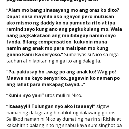
“Alam mo bang sinasayang mo ang oras ko dito?
Dapat nasa maynila ako ngayon pero inutusan
ako mismo ng daddy ko na pumunta rito at ipa
remind sayo kung ano ang pagkukulang mo. Wala
nang pagkakataon ang maibibigay namin sayo
tanda. Bilang compensation, kukunin muna
namin ang anak mo para maisipan mo kung
gaano kami ka seryoso.”
Sumenyas si Nico sa mga
tauhan at nilapitan ng mga ito ang dalagita.
“Pa..pakiusap ho…wag po ang anak ko! Wag po!
Maawa na kayo senyorito..gagawin ko naman po
ang lahat para makapag bayad…”
“Kunin nyo yan!”
utos muli ni Nico.
“Itaaayy!!! Tulungan nyo ako itaaaay!”
sigaw
naman ng dalagitang hinablot ng dalawang goons.
Sa likod naman ni Nico ay dumating na rin si Richie at
kakahithit palang nito ng shabu kaya sumisinghot pa