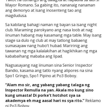
Mayor Romano. Sa gabing ito, nananaig nanaman
ang demonyo at isang inosenteng tao ang
magdudusa.
Sa kabilang bahagi naman ng bayan sa isang night
club. Maraming parokyano ang nasa loob at nag
iinuman habang may kasamang mga table. May isang
stage sa dulo ng club at may tatlong babaeng
sumasayaw nang hubo’t hubad. Maririnig ang
tawanan ng mga kalalakihan at hagikhikan ng mga
kababaihang mababa ang lipad.
Nagsasayang nag iinuman sina Senior Inspector
Bandio, kasama ang tatlo nyang alipores na sina
Spo1 Gringo, Spo1 Pipino at Po3 Boboy.
“Alam mo sir, ang yabang yabang talaga ng
Inspector Remulla na yan. Akala mo kung sino
kung umasta! Di porke’t hotshot sya sa
akademya eh mag aasal hari ns sya rito.”
Reklamo
ni Po3 Boboy.