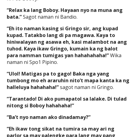
“Relax ka lang Boboy. Hayaan nyo na muna ang
bata.”
Sagot naman ni Bandio.
“Eh ito naman kasing si Gringo sir, ang kupad
kupad. Tatakbo lang di pa magawa. Kaya to
hiniwalayan ng asawa eh, kasi malambot na ang
tuhod. Kaya ikaw Gringo, kumain ka ng balot
para namman tumigas yan hahahahaha!”
Wika
naman ni Spo1 Pipino.
“Ulol! Matigas pa to gago! Baka nga yang
tumbong mo eh araruhin nito’t mapa kanta ka ng
halleluya hahahaha!”
sagot naman ni Gringo.
“Tarantado! Di ako pumapatol sa lalake. Di tulad
nitong si Boboy hahahaha!”
“Ba’t nyo naman ako dinadamay?”
“Eh ikaw tong sikat na tumira sa may ari ng
parlor sa may palengke para lang may pang