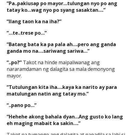
“Pa..pakiusap po mayor…tulungan nyo po ang
tatay ko…wag nyo po syang sasaktan….”
“Ilang taon ka na iha?”
“…te..trese po…”
“Batang bata ka pa pala ah….pero ang ganda
ganda mo na….sariwang sariwa…”
“..po?”
Takot na hinde maipaliwanag ang
nararamdaman ng dalagita sa mala demonyong
mayor.
“Tutulungan kita iha….kaya ka narito ay para
matulungan natin ang tatay mo.”
“..pano po…”
“Hehehe akong bahala dyan…Ang gusto ko lang
eh maging mabait ka sakin….”
Takot na tumango ang dalagita at napadila sa labi si