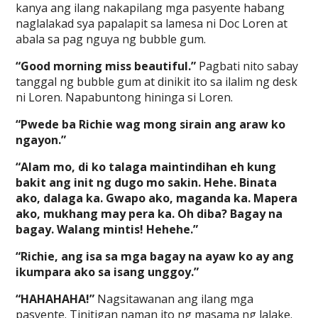
kanya ang ilang nakapilang mga pasyente habang
naglalakad sya papalapit sa lamesa ni Doc Loren at
abala sa pag nguya ng bubble gum.
“Good morning miss beautiful.”
Pagbati nito sabay
tanggal ng bubble gum at dinikit ito sa ilalim ng desk
ni Loren. Napabuntong hininga si Loren.
“Pwede ba Richie wag mong sirain ang araw ko
ngayon.”
“Alam mo, di ko talaga maintindihan eh kung
bakit ang init ng dugo mo sakin. Hehe. Binata
ako, dalaga ka. Gwapo ako, maganda ka. Mapera
ako, mukhang may pera ka. Oh diba? Bagay na
bagay. Walang mintis! Hehehe.”
“Richie, ang isa sa mga bagay na ayaw ko ay ang
ikumpara ako sa isang unggoy.”
“HAHAHAHA!”
Nagsitawanan ang ilang mga
pasyente. Tinitigan naman ito ng masama ng lalake.