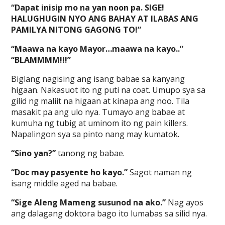
“Dapat inisip mo na yan noon pa. SIGE!
HALUGHUGIN NYO ANG BAHAY AT ILABAS ANG
PAMILYA NITONG GAGONG TO!”
“Maawa na kayo Mayor…maawa na kayo..”
“BLAMMMM!!!”
Biglang nagising ang isang babae sa kanyang
higaan. Nakasuot ito ng puti na coat. Umupo sya sa
gilid ng maliit na higaan at kinapa ang noo. Tila
masakit pa ang ulo nya. Tumayo ang babae at
kumuha ng tubig at uminom ito ng pain killers.
Napalingon sya sa pinto nang may kumatok.
“Sino yan?”
tanong ng babae.
“Doc may pasyente ho kayo.”
Sagot naman ng
isang middle aged na babae.
“Sige Aleng Mameng susunod na ako.”
Nag ayos
ang dalagang doktora bago ito lumabas sa silid nya.