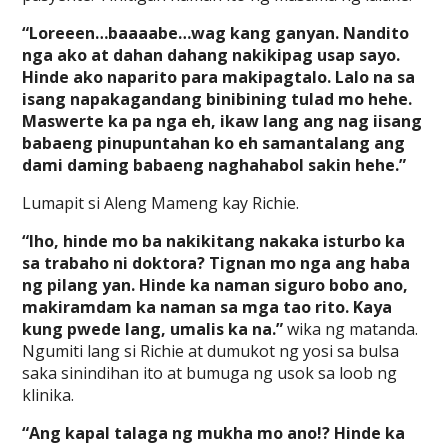
“Loreeen…baaaabe…wag kang ganyan. Nandito
nga ako at dahan dahang nakikipag usap sayo.
Hinde ako naparito para makipagtalo. Lalo na sa
isang napakagandang binibining tulad mo hehe.
Maswerte ka pa nga eh, ikaw lang ang nag iisang
babaeng pinupuntahan ko eh samantalang ang
dami daming babaeng naghahabol sakin hehe.”
Lumapit si Aleng Mameng kay Richie.
“Iho, hinde mo ba nakikitang nakaka isturbo ka
sa trabaho ni doktora? Tignan mo nga ang haba
ng pilang yan. Hinde ka naman siguro bobo ano,
makiramdam ka naman sa mga tao rito. Kaya
kung pwede lang, umalis ka na.”
wika ng matanda.
Ngumiti lang si Richie at dumukot ng yosi sa bulsa
saka sinindihan ito at bumuga ng usok sa loob ng
klinika.
“Ang kapal talaga ng mukha mo ano!? Hinde ka