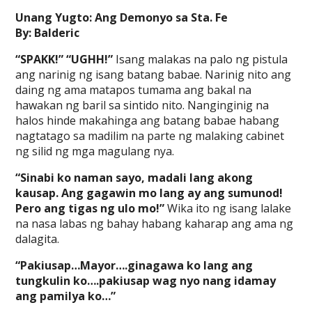
Unang Yugto: Ang Demonyo sa Sta. Fe
By: Balderic
“SPAKK!” “UGHH!”
Isang malakas na palo ng pistula
ang narinig ng isang batang babae. Narinig nito ang
daing ng ama matapos tumama ang bakal na
hawakan ng baril sa sintido nito. Nanginginig na
halos hinde makahinga ang batang babae habang
nagtatago sa madilim na parte ng malaking cabinet
ng silid ng mga magulang nya.
“Sinabi ko naman sayo, madali lang akong
kausap. Ang gagawin mo lang ay ang sumunod!
Pero ang tigas ng ulo mo!”
Wika ito ng isang lalake
na nasa labas ng bahay habang kaharap ang ama ng
dalagita.
“Pakiusap…Mayor….ginagawa ko lang ang
tungkulin ko….pakiusap wag nyo nang idamay
ang pamilya ko…”