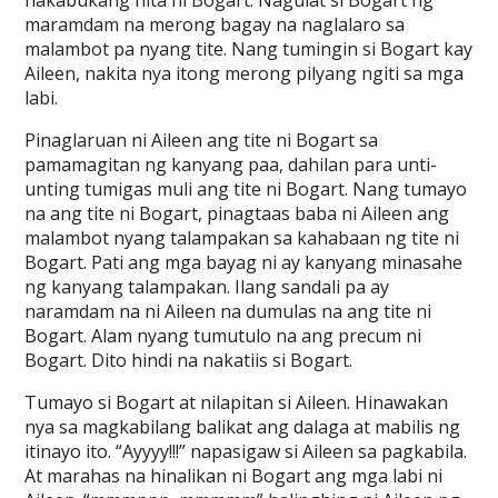
nakabukang hita ni Bogart. Nagulat si Bogart ng
maramdam na merong bagay na naglalaro sa
malambot pa nyang tite. Nang tumingin si Bogart kay
Aileen, nakita nya itong merong pilyang ngiti sa mga
labi.
Pinaglaruan ni Aileen ang tite ni Bogart sa
pamamagitan ng kanyang paa, dahilan para unti-
unting tumigas muli ang tite ni Bogart. Nang tumayo
na ang tite ni Bogart, pinagtaas baba ni Aileen ang
malambot nyang talampakan sa kahabaan ng tite ni
Bogart. Pati ang mga bayag ni ay kanyang minasahe
ng kanyang talampakan. Ilang sandali pa ay
naramdam na ni Aileen na dumulas na ang tite ni
Bogart. Alam nyang tumutulo na ang precum ni
Bogart. Dito hindi na nakatiis si Bogart.
Tumayo si Bogart at nilapitan si Aileen. Hinawakan
nya sa magkabilang balikat ang dalaga at mabilis ng
itinayo ito. “Ayyyy!!!” napasigaw si Aileen sa pagkabila.
At marahas na hinalikan ni Bogart ang mga labi ni