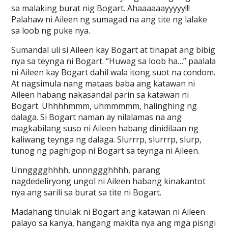
sa malaking burat nig Bogart. Ahaaaaaayyyyy!!!
Palahaw ni Aileen ng sumagad na ang tite ng lalake
sa loob ng puke nya.
Sumandal uli si Aileen kay Bogart at tinapat ang bibig
nya sa teynga ni Bogart. “Huwag sa loob ha…” paalala
ni Aileen kay Bogart dahil wala itong suot na condom.
At nagsimula nang mataas baba ang katawan ni
Aileen habang nakasandal parin sa katawan ni
Bogart. Uhhhhmmm, uhmmmmm, halinghing ng
dalaga. Si Bogart naman ay nilalamas na ang
magkabilang suso ni Aileen habang dinidilaan ng
kaliwang teynga ng dalaga. Slurrrp, slurrrp, slurp,
tunog ng paghigop ni Bogart sa teynga ni Aileen.
Unngggghhhh, unnnggghhhh, parang
nagdedeliryong ungol ni Aileen habang kinakantot
nya ang sarili sa burat sa tite ni Bogart.
Madahang tinulak ni Bogart ang katawan ni Aileen
palayo sa kanya, hangang makita nya ang mga pisngi