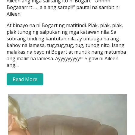
Aileen ang mga salitang ito ni Bogart. “Ohhhh
Bogaaarrrt ….. a a ang sarap!!!” pautal na sambit ni
Aileen.
At binayo na ni Bogart ng matitindi. Plak, plak, plak,
plak tunog ng salpukan ng mga katawan nila. Sa
sobrang tindi ng kantutan nila ay umuuga na ang
kahoy na lamesa, tug,tug,tug, tug, tunog nito. Isang
malakas na bayo ni Bogart at muntik nang matumba
ang maliit na lamesa. Ayyyyyyyyy!!!! Sigaw ni Aileen
ang…
Read More