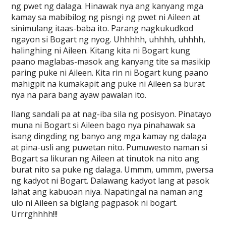
ng pwet ng dalaga. Hinawak nya ang kanyang mga
kamay sa mabibilog ng pisngi ng pwet ni Aileen at
sinimulang itaas-baba ito. Parang nagkukudkod
ngayon si Bogart ng nyog. Uhhhhh, uhhhh, uhhhh,
halinghing ni Aileen. Kitang kita ni Bogart kung
paano maglabas-masok ang kanyang tite sa masikip
paring puke ni Aileen. Kita rin ni Bogart kung paano
mahigpit na kumakapit ang puke ni Aileen sa burat
nya na para bang ayaw pawalan ito.
Ilang sandali pa at nag-iba sila ng posisyon. Pinatayo
muna ni Bogart si Aileen bago nya pinahawak sa
isang dingding ng banyo ang mga kamay ng dalaga
at pina-usli ang puwetan nito. Pumuwesto naman si
Bogart sa likuran ng Aileen at tinutok na nito ang
burat nito sa puke ng dalaga. Ummm, ummm, pwersa
ng kadyot ni Bogart. Dalawang kadyot lang at pasok
lahat ang kabuoan niya. Napatingal na naman ang
ulo ni Aileen sa biglang pagpasok ni bogart.
Urrrghhhh!!!