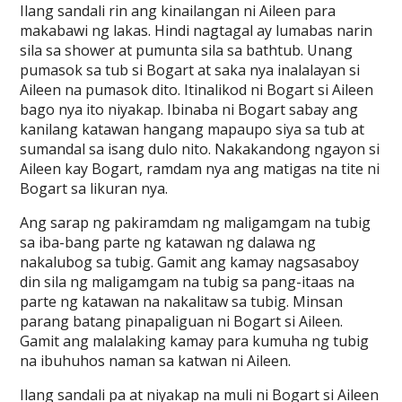
Ilang sandali rin ang kinailangan ni Aileen para
makabawi ng lakas. Hindi nagtagal ay lumabas narin
sila sa shower at pumunta sila sa bathtub. Unang
pumasok sa tub si Bogart at saka nya inalalayan si
Aileen na pumasok dito. Itinalikod ni Bogart si Aileen
bago nya ito niyakap. Ibinaba ni Bogart sabay ang
kanilang katawan hangang mapaupo siya sa tub at
sumandal sa isang dulo nito. Nakakandong ngayon si
Aileen kay Bogart, ramdam nya ang matigas na tite ni
Bogart sa likuran nya.
Ang sarap ng pakiramdam ng maligamgam na tubig
sa iba-bang parte ng katawan ng dalawa ng
nakalubog sa tubig. Gamit ang kamay nagsasaboy
din sila ng maligamgam na tubig sa pang-itaas na
parte ng katawan na nakalitaw sa tubig. Minsan
parang batang pinapaliguan ni Bogart si Aileen.
Gamit ang malalaking kamay para kumuha ng tubig
na ibuhuhos naman sa katwan ni Aileen.
Ilang sandali pa at niyakap na muli ni Bogart si Aileen