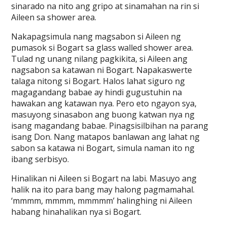
sinarado na nito ang gripo at sinamahan na rin si
Aileen sa shower area.
Nakapagsimula nang magsabon si Aileen ng
pumasok si Bogart sa glass walled shower area.
Tulad ng unang nilang pagkikita, si Aileen ang
nagsabon sa katawan ni Bogart. Napakaswerte
talaga nitong si Bogart. Halos lahat siguro ng
magagandang babae ay hindi gugustuhin na
hawakan ang katawan nya. Pero eto ngayon sya,
masuyong sinasabon ang buong katwan nya ng
isang magandang babae. Pinagsisilbihan na parang
isang Don. Nang matapos banlawan ang lahat ng
sabon sa katawa ni Bogart, simula naman ito ng
ibang serbisyo.
Hinalikan ni Aileen si Bogart na labi. Masuyo ang
halik na ito para bang may halong pagmamahal.
‘mmmm, mmmm, mmmmm’ halinghing ni Aileen
habang hinahalikan nya si Bogart.