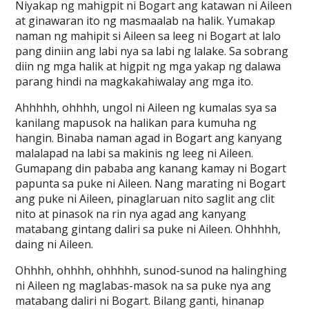
Niyakap ng mahigpit ni Bogart ang katawan ni Aileen
at ginawaran ito ng masmaalab na halik. Yumakap
naman ng mahipit si Aileen sa leeg ni Bogart at lalo
pang diniin ang labi nya sa labi ng lalake. Sa sobrang
diin ng mga halik at higpit ng mga yakap ng dalawa
parang hindi na magkakahiwalay ang mga ito.
Ahhhhh, ohhhh, ungol ni Aileen ng kumalas sya sa
kanilang mapusok na halikan para kumuha ng
hangin. Binaba naman agad in Bogart ang kanyang
malalapad na labi sa makinis ng leeg ni Aileen.
Gumapang din pababa ang kanang kamay ni Bogart
papunta sa puke ni Aileen. Nang marating ni Bogart
ang puke ni Aileen, pinaglaruan nito saglit ang clit
nito at pinasok na rin nya agad ang kanyang
matabang gintang daliri sa puke ni Aileen. Ohhhhh,
daing ni Aileen.
Ohhhh, ohhhh, ohhhhh, sunod-sunod na halinghing
ni Aileen ng maglabas-masok na sa puke nya ang
matabang daliri ni Bogart. Bilang ganti, hinanap