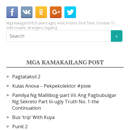
Mga kataga
2018 (5 years ago)
,
Anal
,
Fiction
,
First Time
,
October 11
,
odd couple
,
strangers
,
tagalog
MGA KAMAKAILANG POST
Pagtataksil 2
Kulas Anova – Pekpekolektor #pixie
Pamilya Ng Malilibog-part Vii: Ang Pagbubulgar
Ng Sekreto Part Iii-ugly Truth No. 1-the
Continuation
Bus ‘trip’ With Kuya
Punit 2