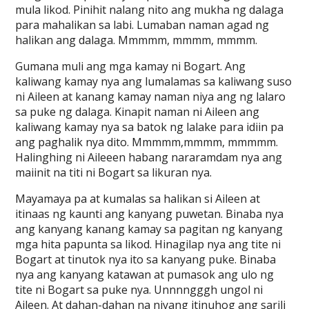
mula likod. Pinihit nalang nito ang mukha ng dalaga
para mahalikan sa labi. Lumaban naman agad ng
halikan ang dalaga. Mmmmm, mmmm, mmmm.
Gumana muli ang mga kamay ni Bogart. Ang
kaliwang kamay nya ang lumalamas sa kaliwang suso
ni Aileen at kanang kamay naman niya ang ng lalaro
sa puke ng dalaga. Kinapit naman ni Aileen ang
kaliwang kamay nya sa batok ng lalake para idiin pa
ang paghalik nya dito. Mmmmm,mmmm, mmmmm.
Halinghing ni Aileeen habang nararamdam nya ang
maiinit na titi ni Bogart sa likuran nya.
Mayamaya pa at kumalas sa halikan si Aileen at
itinaas ng kaunti ang kanyang puwetan. Binaba nya
ang kanyang kanang kamay sa pagitan ng kanyang
mga hita papunta sa likod. Hinagilap nya ang tite ni
Bogart at tinutok nya ito sa kanyang puke. Binaba
nya ang kanyang katawan at pumasok ang ulo ng
tite ni Bogart sa puke nya. Unnnngggh ungol ni
Aileen. At dahan-dahan na niyang itinuhog ang sarili