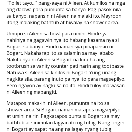
“Toilet tayo…” pang-aaya ni Aileen. At kumilos na mga
ang dalawa para pumunta sa banyo. Pag-pasok nila
sa banyo, napansin ni Aileen na malaki ito. Mayroon
itong malaking bathtub at hiwalay na shower area.
Umupo si Aileen sa bowl para umihi. Hindi sya
nahihiya na gagawin nya ito habang kasama nya si
Bogart sa banyo. Hindi naman sya pinapansin ni
Bogart. Nakaharap ito sa salamin sa may lababo.
Nakita nya ni Aileen si Bogart na kinuha ang
tootbrush sa vanity counter pati narin ang tootpaste.
Natuwa si Aileen sa kinilos ni Bogart. Yung unang
nagkita sila, parang inuto pa nya ito para magsepilyo.
Pero ngayon ay nagkusa na ito. Hindi tuloy maiwasan
ni Aileen ng mapangiti.
Matapos maka-ihi ni Aileen, pumunta na ito sa
shower area. Si Bogart naman matapos magsepilyo
at umihi na rin. Pagkatapos punta si Bogart sa may
bathtub at sinimulan lagyan ito ng tubig. Nang tingin
ni Bogart ay sapat na ang nailagay nyang tubig,