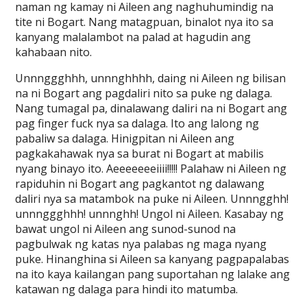
naman ng kamay ni Aileen ang naghuhumindig na
tite ni Bogart. Nang matagpuan, binalot nya ito sa
kanyang malalambot na palad at hagudin ang
kahabaan nito.
Unnnggghhh, unnnghhhh, daing ni Aileen ng bilisan
na ni Bogart ang pagdaliri nito sa puke ng dalaga.
Nang tumagal pa, dinalawang daliri na ni Bogart ang
pag finger fuck nya sa dalaga. Ito ang lalong ng
pabaliw sa dalaga. Hinigpitan ni Aileen ang
pagkakahawak nya sa burat ni Bogart at mabilis
nyang binayo ito. Aeeeeeeeiiii!!!!! Palahaw ni Aileen ng
rapiduhin ni Bogart ang pagkantot ng dalawang
daliri nya sa matambok na puke ni Aileen. Unnngghh!
unnnggghhh! unnnghh! Ungol ni Aileen. Kasabay ng
bawat ungol ni Aileen ang sunod-sunod na
pagbulwak ng katas nya palabas ng maga nyang
puke. Hinanghina si Aileen sa kanyang pagpapalabas
na ito kaya kailangan pang suportahan ng lalake ang
katawan ng dalaga para hindi ito matumba.