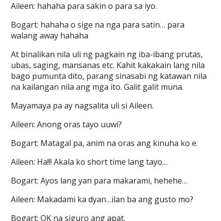
Aileen: hahaha para sakin o para sa iyo.
Bogart: hahaha o sige na nga para satin… para
walang away hahaha
At binalikan nila uli ng pagkain ng iba-ibang prutas,
ubas, saging, mansanas etc. Kahit kakakain lang nila
bago pumunta dito, parang sinasabi ng katawan nila
na kailangan nila ang mga ito. Galit galit muna.
Mayamaya pa ay nagsalita uli si Aileen.
Aileen: Anong oras tayo uuwi?
Bogart: Matagal pa, anim na oras ang kinuha ko e.
Aileen: Ha!!! Akala ko short time lang tayo…
Bogart: Ayos lang yan para makarami, hehehe…
Aileen: Makadami ka dyan…ilan ba ang gusto mo?
Bogart: OK na siguro ang apat.