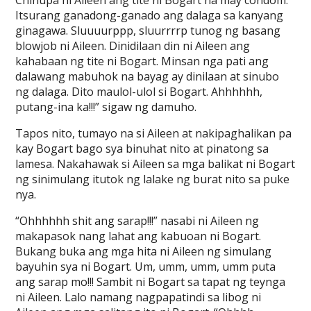
Chinupa ni Aileen ang tite ni Bogart na may condom.
Itsurang ganadong-ganado ang dalaga sa kanyang
ginagawa. Sluuuurppp, sluurrrrp tunog ng basang
blowjob ni Aileen. Dinidilaan din ni Aileen ang
kahabaan ng tite ni Bogart. Minsan nga pati ang
dalawang mabuhok na bayag ay dinilaan at sinubo
ng dalaga. Dito maulol-ulol si Bogart. Ahhhhhh,
putang-ina ka!!!” sigaw ng damuho.
Tapos nito, tumayo na si Aileen at nakipaghalikan pa
kay Bogart bago sya binuhat nito at pinatong sa
lamesa. Nakahawak si Aileen sa mga balikat ni Bogart
ng sinimulang itutok ng lalake ng burat nito sa puke
nya.
“Ohhhhhh shit ang sarap!!!” nasabi ni Aileen ng
makapasok nang lahat ang kabuoan ni Bogart.
Bukang buka ang mga hita ni Aileen ng simulang
bayuhin sya ni Bogart. Um, umm, umm, umm puta
ang sarap mo!!! Sambit ni Bogart sa tapat ng teynga
ni Aileen. Lalo namang nagpapatindi sa libog ni