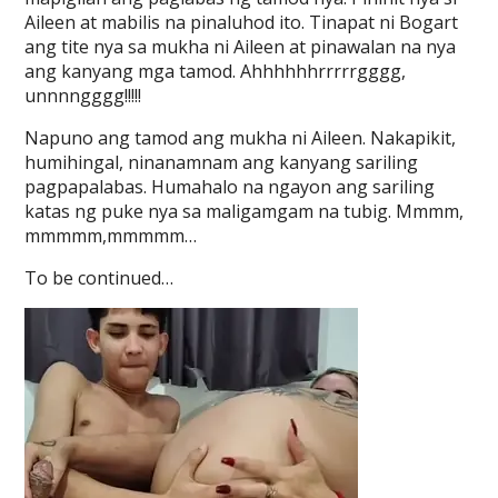
Aileen at mabilis na pinaluhod ito. Tinapat ni Bogart
ang tite nya sa mukha ni Aileen at pinawalan na nya
ang kanyang mga tamod. Ahhhhhhrrrrrgggg,
unnnngggg!!!!!
Napuno ang tamod ang mukha ni Aileen. Nakapikit,
humihingal, ninanamnam ang kanyang sariling
pagpapalabas. Humahalo na ngayon ang sariling
katas ng puke nya sa maligamgam na tubig. Mmmm,
mmmmm,mmmmm…
To be continued…