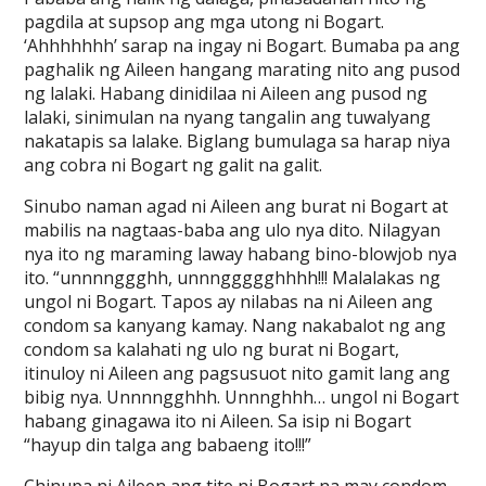
pagdila at supsop ang mga utong ni Bogart.
‘Ahhhhhhh’ sarap na ingay ni Bogart. Bumaba pa ang
paghalik ng Aileen hangang marating nito ang pusod
ng lalaki. Habang dinidilaa ni Aileen ang pusod ng
lalaki, sinimulan na nyang tangalin ang tuwalyang
nakatapis sa lalake. Biglang bumulaga sa harap niya
ang cobra ni Bogart ng galit na galit.
Sinubo naman agad ni Aileen ang burat ni Bogart at
mabilis na nagtaas-baba ang ulo nya dito. Nilagyan
nya ito ng maraming laway habang bino-blowjob nya
ito. “unnnnggghh, unnnggggghhhh!!! Malalakas ng
ungol ni Bogart. Tapos ay nilabas na ni Aileen ang
condom sa kanyang kamay. Nang nakabalot ng ang
condom sa kalahati ng ulo ng burat ni Bogart,
itinuloy ni Aileen ang pagsusuot nito gamit lang ang
bibig nya. Unnnngghhh. Unnnghhh… ungol ni Bogart
habang ginagawa ito ni Aileen. Sa isip ni Bogart
“hayup din talga ang babaeng ito!!!”