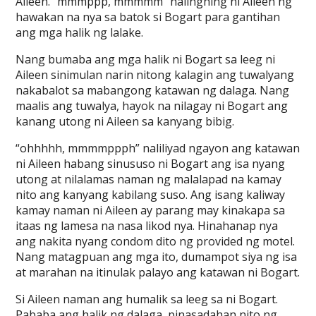
Aileen. “mmmppp, mmmmm” halinghing ni Aileen ng
hawakan na nya sa batok si Bogart para gantihan
ang mga halik ng lalake.
Nang bumaba ang mga halik ni Bogart sa leeg ni
Aileen sinimulan narin nitong kalagin ang tuwalyang
nakabalot sa mabangong katawan ng dalaga. Nang
maalis ang tuwalya, hayok na nilagay ni Bogart ang
kanang utong ni Aileen sa kanyang bibig.
“ohhhhh, mmmmppph” naliliyad ngayon ang katawan
ni Aileen habang sinususo ni Bogart ang isa nyang
utong at nilalamas naman ng malalapad na kamay
nito ang kanyang kabilang suso. Ang isang kaliway
kamay naman ni Aileen ay parang may kinakapa sa
itaas ng lamesa na nasa likod nya. Hinahanap nya
ang nakita nyang condom dito ng provided ng motel.
Nang matagpuan ang mga ito, dumampot siya ng isa
at marahan na itinulak palayo ang katawan ni Bogart.
Si Aileen naman ang humalik sa leeg sa ni Bogart.
Pababa ang halik ng dalaga, pinasadahan nito ng