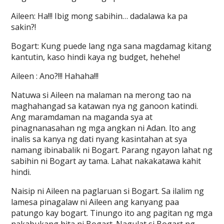
Aileen: Ha!!! Ibig mong sabihin… dadalawa ka pa
sakin?!
Bogart: Kung puede lang nga sana magdamag kitang
kantutin, kaso hindi kaya ng budget, hehehe!
Aileen : Ano?!!! Hahaha!!!
Natuwa si Aileen na malaman na merong tao na
maghahangad sa katawan nya ng ganoon katindi.
Ang maramdaman na maganda sya at
pinagnanasahan ng mga angkan ni Adan. Ito ang
inalis sa kanya ng dati nyang kasintahan at sya
namang ibinabalik ni Bogart. Parang ngayon lahat ng
sabihin ni Bogart ay tama. Lahat nakakatawa kahit
hindi.
Naisip ni Aileen na paglaruan si Bogart. Sa ilalim ng
lamesa pinagalaw ni Aileen ang kanyang paa
patungo kay bogart. Tinungo ito ang pagitan ng mga