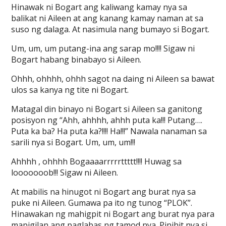
Hinawak ni Bogart ang kaliwang kamay nya sa
balikat ni Aileen at ang kanang kamay naman at sa
suso ng dalaga. At nasimula nang bumayo si Bogart.
Um, um, um putang-ina ang sarap mo!!!! Sigaw ni
Bogart habang binabayo si Aileen.
Ohhh, ohhhh, ohhh sagot na daing ni Aileen sa bawat
ulos sa kanya ng tite ni Bogart.
Matagal din binayo ni Bogart si Aileen sa ganitong
posisyon ng “Ahh, ahhhh, ahhh puta ka!!! Putang….
Puta ka ba? Ha puta ka?!!!! Ha!!!” Nawala nanaman sa
sarili nya si Bogart. Um, um, um!!!
Ahhhh , ohhhh Bogaaaarrrrrttttt!!!! Huwag sa
looooooob!!! Sigaw ni Aileen.
At mabilis na hinugot ni Bogart ang burat nya sa
puke ni Aileen. Gumawa pa ito ng tunog “PLOK”.
Hinawakan ng mahigpit ni Bogart ang burat nya para
mapigilan ang paglabas ng tamod nya. Pinihit nya si