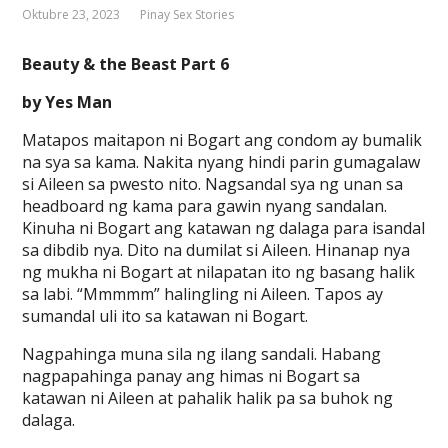
Oktubre 23, 2023
Pinay Sex Stories
Beauty & the Beast Part 6
by Yes Man
Matapos maitapon ni Bogart ang condom ay bumalik
na sya sa kama. Nakita nyang hindi parin gumagalaw
si Aileen sa pwesto nito. Nagsandal sya ng unan sa
headboard ng kama para gawin nyang sandalan.
Kinuha ni Bogart ang katawan ng dalaga para isandal
sa dibdib nya. Dito na dumilat si Aileen. Hinanap nya
ng mukha ni Bogart at nilapatan ito ng basang halik
sa labi. “Mmmmm” halingling ni Aileen. Tapos ay
sumandal uli ito sa katawan ni Bogart.
Nagpahinga muna sila ng ilang sandali. Habang
nagpapahinga panay ang himas ni Bogart sa
katawan ni Aileen at pahalik halik pa sa buhok ng
dalaga.