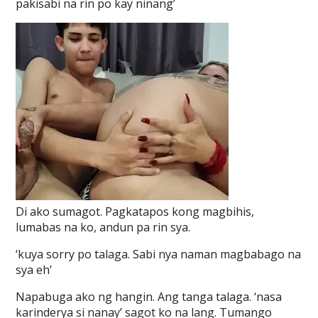
pakisabi na rin po kay ninang’
Di ako sumagot. Pagkatapos kong magbihis,
lumabas na ko, andun pa rin sya.
‘kuya sorry po talaga. Sabi nya naman magbabago na
sya eh’
Napabuga ako ng hangin. Ang tanga talaga. ‘nasa
karinderya si nanay’ sagot ko na lang. Tumango