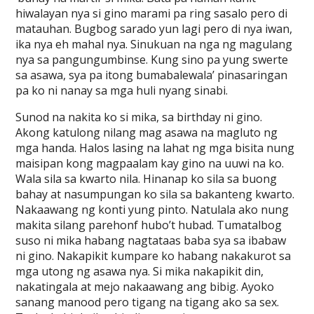
hiwalayan nya si gino marami pa ring sasalo pero di
matauhan. Bugbog sarado yun lagi pero di nya iwan,
ika nya eh mahal nya. Sinukuan na nga ng magulang
nya sa pangungumbinse. Kung sino pa yung swerte
sa asawa, sya pa itong bumabalewala’ pinasaringan
pa ko ni nanay sa mga huli nyang sinabi.
Sunod na nakita ko si mika, sa birthday ni gino.
Akong katulong nilang mag asawa na magluto ng
mga handa. Halos lasing na lahat ng mga bisita nung
maisipan kong magpaalam kay gino na uuwi na ko.
Wala sila sa kwarto nila. Hinanap ko sila sa buong
bahay at nasumpungan ko sila sa bakanteng kwarto.
Nakaawang ng konti yung pinto. Natulala ako nung
makita silang parehonf hubo’t hubad. Tumatalbog
suso ni mika habang nagtataas baba sya sa ibabaw
ni gino. Nakapikit kumpare ko habang nakakurot sa
mga utong ng asawa nya. Si mika nakapikit din,
nakatingala at mejo nakaawang ang bibig. Ayoko
sanang manood pero tigang na tigang ako sa sex.