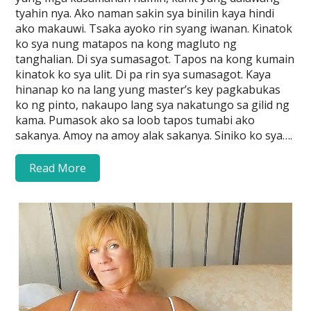
tyahin nya. Ako naman sakin sya binilin kaya hindi
ako makauwi. Tsaka ayoko rin syang iwanan. Kinatok
ko sya nung matapos na kong magluto ng
tanghalian. Di sya sumasagot. Tapos na kong kumain
kinatok ko sya ulit. Di pa rin sya sumasagot. Kaya
hinanap ko na lang yung master’s key pagkabukas
ko ng pinto, nakaupo lang sya nakatungo sa gilid ng
kama. Pumasok ako sa loob tapos tumabi ako
sakanya. Amoy na amoy alak sakanya. Siniko ko sya….
Read More