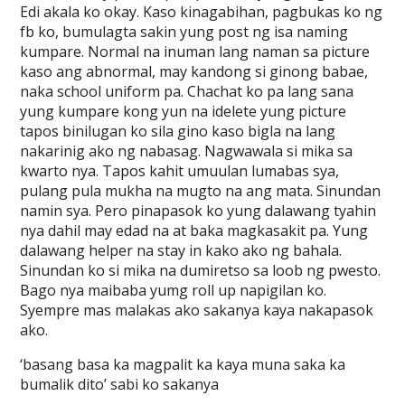
Edi akala ko okay. Kaso kinagabihan, pagbukas ko ng
fb ko, bumulagta sakin yung post ng isa naming
kumpare. Normal na inuman lang naman sa picture
kaso ang abnormal, may kandong si ginong babae,
naka school uniform pa. Chachat ko pa lang sana
yung kumpare kong yun na idelete yung picture
tapos binilugan ko sila gino kaso bigla na lang
nakarinig ako ng nabasag. Nagwawala si mika sa
kwarto nya. Tapos kahit umuulan lumabas sya,
pulang pula mukha na mugto na ang mata. Sinundan
namin sya. Pero pinapasok ko yung dalawang tyahin
nya dahil may edad na at baka magkasakit pa. Yung
dalawang helper na stay in kako ako ng bahala.
Sinundan ko si mika na dumiretso sa loob ng pwesto.
Bago nya maibaba yumg roll up napigilan ko.
Syempre mas malakas ako sakanya kaya nakapasok
ako.
‘basang basa ka magpalit ka kaya muna saka ka
bumalik dito’ sabi ko sakanya