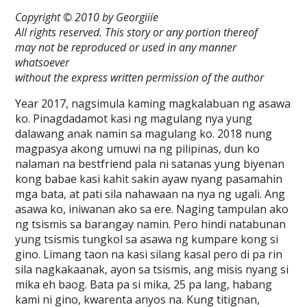
Copyright © 2010 by Georgiiie
All rights reserved. This story or any portion thereof
may not be reproduced or used in any manner
whatsoever
without the express written permission of the author
Year 2017, nagsimula kaming magkalabuan ng asawa
ko. Pinagdadamot kasi ng magulang nya yung
dalawang anak namin sa magulang ko. 2018 nung
magpasya akong umuwi na ng pilipinas, dun ko
nalaman na bestfriend pala ni satanas yung biyenan
kong babae kasi kahit sakin ayaw nyang pasamahin
mga bata, at pati sila nahawaan na nya ng ugali. Ang
asawa ko, iniwanan ako sa ere. Naging tampulan ako
ng tsismis sa barangay namin. Pero hindi natabunan
yung tsismis tungkol sa asawa ng kumpare kong si
gino. Limang taon na kasi silang kasal pero di pa rin
sila nagkakaanak, ayon sa tsismis, ang misis nyang si
mika eh baog. Bata pa si mika, 25 pa lang, habang
kami ni gino, kwarenta anyos na. Kung titignan,