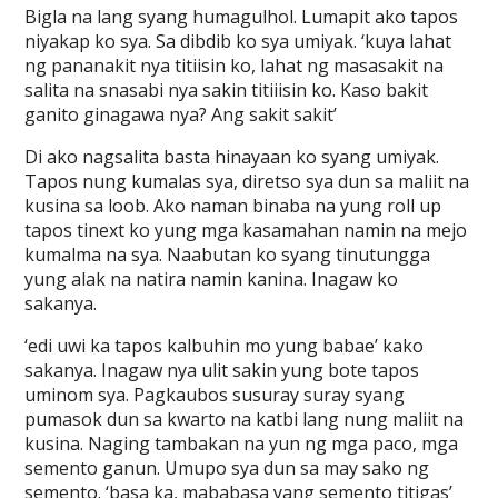
Bigla na lang syang humagulhol. Lumapit ako tapos
niyakap ko sya. Sa dibdib ko sya umiyak. ‘kuya lahat
ng pananakit nya titiisin ko, lahat ng masasakit na
salita na snasabi nya sakin titiiisin ko. Kaso bakit
ganito ginagawa nya? Ang sakit sakit’
Di ako nagsalita basta hinayaan ko syang umiyak.
Tapos nung kumalas sya, diretso sya dun sa maliit na
kusina sa loob. Ako naman binaba na yung roll up
tapos tinext ko yung mga kasamahan namin na mejo
kumalma na sya. Naabutan ko syang tinutungga
yung alak na natira namin kanina. Inagaw ko
sakanya.
‘edi uwi ka tapos kalbuhin mo yung babae’ kako
sakanya. Inagaw nya ulit sakin yung bote tapos
uminom sya. Pagkaubos susuray suray syang
pumasok dun sa kwarto na katbi lang nung maliit na
kusina. Naging tambakan na yun ng mga paco, mga
semento ganun. Umupo sya dun sa may sako ng
semento. ‘basa ka, mababasa yang semento titigas’