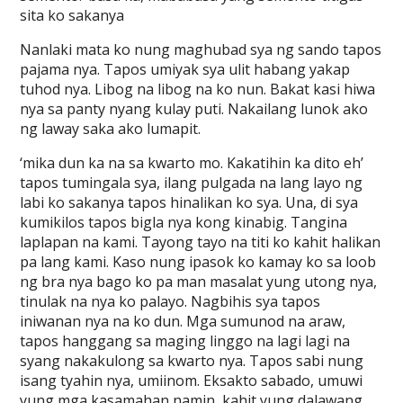
sita ko sakanya
Nanlaki mata ko nung maghubad sya ng sando tapos
pajama nya. Tapos umiyak sya ulit habang yakap
tuhod nya. Libog na libog na ko nun. Bakat kasi hiwa
nya sa panty nyang kulay puti. Nakailang lunok ako
ng laway saka ako lumapit.
‘mika dun ka na sa kwarto mo. Kakatihin ka dito eh’
tapos tumingala sya, ilang pulgada na lang layo ng
labi ko sakanya tapos hinalikan ko sya. Una, di sya
kumikilos tapos bigla nya kong kinabig. Tangina
laplapan na kami. Tayong tayo na titi ko kahit halikan
pa lang kami. Kaso nung ipasok ko kamay ko sa loob
ng bra nya bago ko pa man masalat yung utong nya,
tinulak na nya ko palayo. Nagbihis sya tapos
iniwanan nya na ko dun. Mga sumunod na araw,
tapos hanggang sa maging linggo na lagi lagi na
syang nakakulong sa kwarto nya. Tapos sabi nung
isang tyahin nya, umiinom. Eksakto sabado, umuwi
yung mga kasamahan namin, kahit yung dalawang