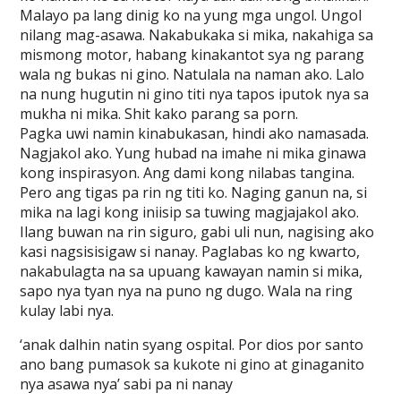
Malayo pa lang dinig ko na yung mga ungol. Ungol
nilang mag-asawa. Nakabukaka si mika, nakahiga sa
mismong motor, habang kinakantot sya ng parang
wala ng bukas ni gino. Natulala na naman ako. Lalo
na nung hugutin ni gino titi nya tapos iputok nya sa
mukha ni mika. Shit kako parang sa porn.
Pagka uwi namin kinabukasan, hindi ako namasada.
Nagjakol ako. Yung hubad na imahe ni mika ginawa
kong inspirasyon. Ang dami kong nilabas tangina.
Pero ang tigas pa rin ng titi ko. Naging ganun na, si
mika na lagi kong iniisip sa tuwing magjajakol ako.
Ilang buwan na rin siguro, gabi uli nun, nagising ako
kasi nagsisisigaw si nanay. Paglabas ko ng kwarto,
nakabulagta na sa upuang kawayan namin si mika,
sapo nya tyan nya na puno ng dugo. Wala na ring
kulay labi nya.
‘anak dalhin natin syang ospital. Por dios por santo
ano bang pumasok sa kukote ni gino at ginaganito
nya asawa nya’ sabi pa ni nanay