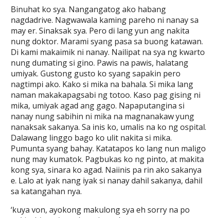
Binuhat ko sya. Nangangatog ako habang
nagdadrive. Nagwawala kaming pareho ni nanay sa
may er. Sinaksak sya. Pero di lang yun ang nakita
nung doktor. Marami syang pasa sa buong katawan.
Di kami makaimik ni nanay. Nailipat na sya ng kwarto
nung dumating si gino. Pawis na pawis, halatang
umiyak. Gustong gusto ko syang sapakin pero
nagtimpi ako. Kako si mika na bahala. Si mika lang
naman makakapagsabi ng totoo. Kaso pag gising ni
mika, umiyak agad ang gago. Napaputangina si
nanay nung sabihin ni mika na magnanakaw yung
nanaksak sakanya. Sa inis ko, umalis na ko ng ospital.
Dalawang linggo bago ko ulit nakita si mika.
Pumunta syang bahay. Katatapos ko lang nun maligo
nung may kumatok. Pagbukas ko ng pinto, at makita
kong sya, sinara ko agad. Naiinis pa rin ako sakanya
e. Lalo at iyak nang iyak si nanay dahil sakanya, dahil
sa katangahan nya.
‘kuya von, ayokong makulong sya eh sorry na po