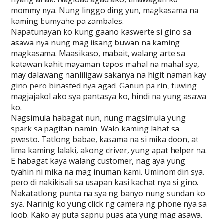
mommy nya. Nung linggo ding yun, magkasama na
kaming bumyahe pa zambales.
Napatunayan ko kung gaano kaswerte si gino sa
asawa nya nung mag iisang buwan na kaming
magkasama. Maasikaso, mabait, walang arte sa
katawan kahit mayaman tapos mahal na mahal sya,
may dalawang nanliligaw sakanya na higit naman kay
gino pero binasted nya agad. Ganun pa rin, tuwing
magjajakol ako sya pantasya ko, hindi na yung asawa
ko.
Nagsimula habagat nun, nung magsimula yung
spark sa pagitan namin. Walo kaming lahat sa
pwesto. Tatlong babae, kasama na si mika doon, at
lima kaming lalaki, akong driver, yung apat helper na.
E habagat kaya walang customer, nag aya yung
tyahin ni mika na mag inuman kami. Uminom din sya,
pero di nakikisali sa usapan kasi kachat nya si gino.
Nakatatlong punta na sya ng banyo nung sundan ko
sya. Narinig ko yung click ng camera ng phone nya sa
loob. Kako ay puta sapnu puas ata yung mag asawa.