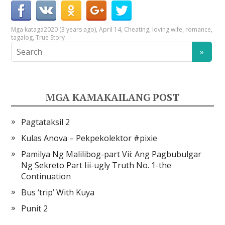
Mga kataga
2020 (3 years ago)
,
April 14
,
Cheating
,
loving wife
,
romance
,
tagalog
,
True Story
MGA KAMAKAILANG POST
Pagtataksil 2
Kulas Anova – Pekpekolektor #pixie
Pamilya Ng Malilibog-part Vii: Ang Pagbubulgar
Ng Sekreto Part Iii-ugly Truth No. 1-the
Continuation
Bus ‘trip’ With Kuya
Punit 2