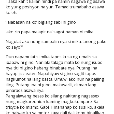
Tsaka kahit kailan hindi pa namin nagawa ng asawa
ko yung posisyon na yun. Tamad trumabaho asawa
ko eh.
‘lalabasan na ko’ biglang sabi ni gino
‘ako rin papa malapit na’ sagot naman ni mika
Nagulat ako nung sampalin nya si mika. ‘anong pake
ko sayo?’
Dun napamulat si mika tapos kusa ng umalis sa
ibabaw ni gino. Nanlaki talaga mata ko nung isubo
nya titi ni gino habang binabate nya. Putang ina
hayop jizz eater. Napahiyaw si gino saglit tapos
nagkumot na lang basta. Umuwi ako nun na pailing
iling. Putang ina ni gino, makasarili, di man lang
pinaraos asawa nya.
Pangalawang beses ko silang nakitang nagsesex
nung magkareunion kaming magkukumpare. Sa
tricycle ko mismo. Gabi. Hinahanap ko susi ko, akala
ko naiwan ko sa motor kaya dali dali kong binalikan.