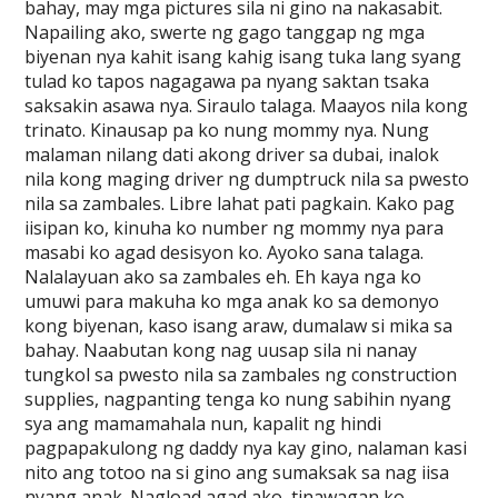
bahay, may mga pictures sila ni gino na nakasabit.
Napailing ako, swerte ng gago tanggap ng mga
biyenan nya kahit isang kahig isang tuka lang syang
tulad ko tapos nagagawa pa nyang saktan tsaka
saksakin asawa nya. Siraulo talaga. Maayos nila kong
trinato. Kinausap pa ko nung mommy nya. Nung
malaman nilang dati akong driver sa dubai, inalok
nila kong maging driver ng dumptruck nila sa pwesto
nila sa zambales. Libre lahat pati pagkain. Kako pag
iisipan ko, kinuha ko number ng mommy nya para
masabi ko agad desisyon ko. Ayoko sana talaga.
Nalalayuan ako sa zambales eh. Eh kaya nga ko
umuwi para makuha ko mga anak ko sa demonyo
kong biyenan, kaso isang araw, dumalaw si mika sa
bahay. Naabutan kong nag uusap sila ni nanay
tungkol sa pwesto nila sa zambales ng construction
supplies, nagpanting tenga ko nung sabihin nyang
sya ang mamamahala nun, kapalit ng hindi
pagpapakulong ng daddy nya kay gino, nalaman kasi
nito ang totoo na si gino ang sumaksak sa nag iisa
nyang anak. Nagload agad ako, tinawagan ko