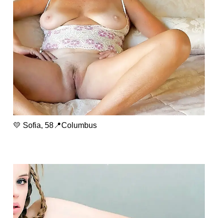
💛 Sofia, 58📍Columbus