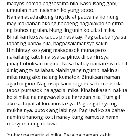
maayos naman pagsasama nila. Kaso isang gabi,
umuulan nun, nalaman ko yung totoo.
Namamasada akong tricycle at pauwi na ko nung
may maraanan akong babaeng naglalakad sa gitna
ng buhos ng ulan. Nung lingunin ko uli, si mika.
Binalikan ko sya tapos pinasakay. Pagkababa nya sa
tapat ng bahay nila, nagpasalamat sya sakin.
Hinihintay ko syang makapasok muna pero
nakailang katok na sya sa pinto, di pa rin sya
pinagbubuksan ni gino. Nasa bahay naman sya dahil
dinig ang tv sa labas. Nahihiyang ngumiti sakin si
mika nung ako na ang kumatok. Binuksan naman
agad ni gino. Nag usap kami ni gino sa terrace nila
tapos pumasok na agad si mika. Kinabukasan, nakita
ko si mika na nagwawalis sa harapan nila. Tumigil
ako sa tapat at kinamusta sya. Pag angat nya ng
mukha nya, putok ang labi nya. Pag uwi ko sa bahay
namin tinanong ko si nanay kung kamusta namn
relasyon nung dalawa.
‘buhay na martir si mika. Bata pa naman kahit