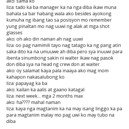
ako: sama ko
liza: tado ka ba manager ka na nga diba ikaw muna
bahala sa bar habang wala ako besides ayokong
kumuha ng ibang tao sa posisyon mo remember
yung pinaltan mo nag uuwi ng alak at mga shot
glasses
ako: oh ako din naman ah nag uuwi
liza: oo pag namimili tayo nag tatago ka ng pang atin
saka dito ka na umuuwe ah diba pero sya inuuwi para
ibenta sinumbong sakin ni walter ikaw nag pasok
don diba sya na head ng crew don at waiter
ako: oy salamat kaya pala inaaya ako mag inom
kahapon nakasalubong ko
liza: papayag ka ba
ako: kailan ka aalis at gaano katagal
liza: next week… mga 2 months max
ako: ha???? mahal naman
liza: kaya nga magtanim ka na may isang linggo ka pa
para magtanim malay mo pag uwi ko may tubo na
diba