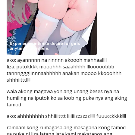
ako: ayannnnn na rinnnn akoooh mahhaallll
liza: putokkkk mooohhh saaahhhh lllooooobbb
tannngggiinnnaahhhhh anakan moooo kkooohhh
shhhiittt!!!!!
wala akong magawa yon ang unang beses nya na
humiling na iputok ko sa loob ng puke nya ang aking
tamod
ako: ahhhhhhhh shhiiiitttt liiiiiizzzzzz!!!!!! fuuucckkkk!!!!
ramdam kong rumagasa ang masagana kong tamod
sa puke ni liza latang lata kami makatapos ang