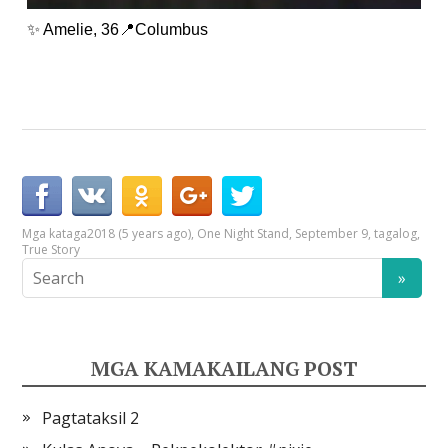
✨ Amelie, 36📍Columbus
Mga kataga
2018 (5 years ago)
,
One Night Stand
,
September 9
,
tagalog
,
True Story
MGA KAMAKAILANG POST
Pagtataksil 2