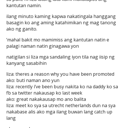
kantutan namin.
ilang minuto kaming kapwa nakatingala hanggang
basagin ko ang aming katahimikan ng mag tanong
ako ng ganito.
‘mahal bakit mo mamimiss ang kantutan natin e
palagi naman natin ginagawa yon
natigilan si liza mga sandaling iyon tila nag iisip ng
kanyang sasabihin
liza: theres a reason why you have been promoted
ako: buti naman ano yun
liza: recently i’ve been busy nakita ko na daddy ko sa
fb sa twitter nakausap ko last week
ako: great nakakausap mo ano balita
liza: meet ko sya sa utrecht netherlands dun na sya
nakabase alis ako mga ilang buwan lang catch up
lang