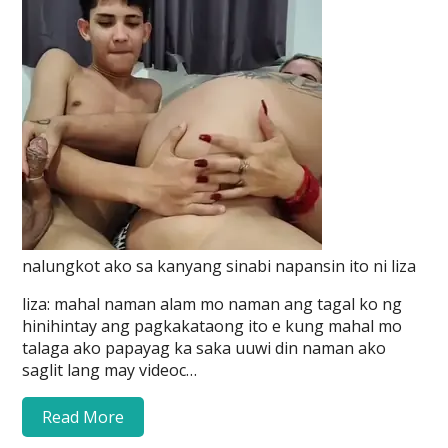
nalungkot ako sa kanyang sinabi napansin ito ni liza
liza: mahal naman alam mo naman ang tagal ko ng
hinihintay ang pagkakataong ito e kung mahal mo
talaga ako papayag ka saka uuwi din naman ako
saglit lang may videoc…
Read More