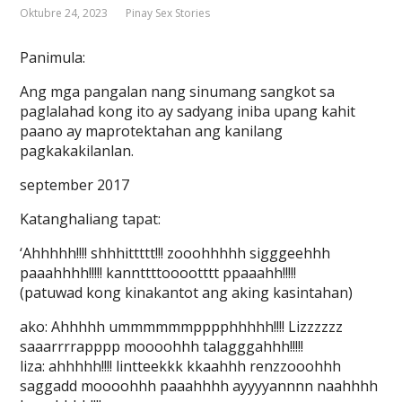
Oktubre 24, 2023
Pinay Sex Stories
Panimula:
Ang mga pangalan nang sinumang sangkot sa
paglalahad kong ito ay sadyang iniba upang kahit
paano ay maprotektahan ang kanilang
pagkakakilanlan.
september 2017
Katanghaliang tapat:
‘Ahhhhh!!!! shhhittttt!!! zooohhhhh sigggeehhh
paaahhhh!!!!! kannttttooootttt ppaaahh!!!!!
(patuwad kong kinakantot ang aking kasintahan)
ako: Ahhhhh ummmmmmpppphhhhh!!!! Lizzzzzz
saaarrrrapppp moooohhh talagggahhh!!!!!
liza: ahhhhh!!!! lintteekkk kkaahhh renzzooohhh
saggadd moooohhh paaahhhh ayyyyannnn naahhhh