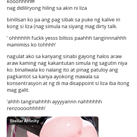
kooohhhh!!!!
nag didiliryong hiling sa akin ni liza
binilisan ko pa ang pag sibak sa puke ng kalive in
kong si liza (nag simula na siyang mag dirty talk.
‘ ohhhhhh fuckk yesss bilisss paahhh tanginnnahhh
mamimiss ko tohhhh’
nagulat ako sa kanyang sinabi gayong halos araw
araw kaming nag kakantutan simula ng sagutin niya
ko. binaliwala ko nalang ito at pinag patuloy ang
pagkantot sa kanya ayokong mawala sa
konsentrasyon at ng di ma disappoint si liza iba itong
mag galit.
‘ahhh tanginahhhh ayyyyannn nahhhhhh
renzoooohhhhh’