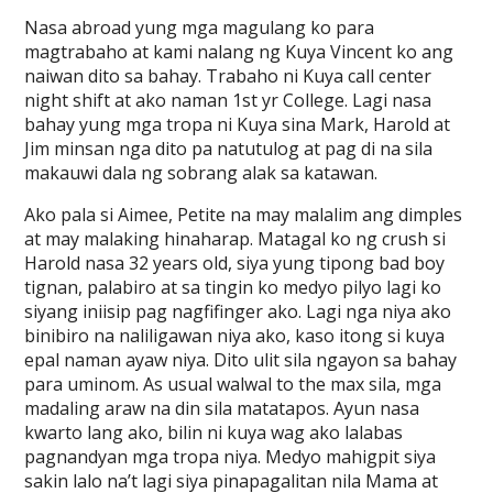
Nasa abroad yung mga magulang ko para
magtrabaho at kami nalang ng Kuya Vincent ko ang
naiwan dito sa bahay. Trabaho ni Kuya call center
night shift at ako naman 1st yr College. Lagi nasa
bahay yung mga tropa ni Kuya sina Mark, Harold at
Jim minsan nga dito pa natutulog at pag di na sila
makauwi dala ng sobrang alak sa katawan.
Ako pala si Aimee, Petite na may malalim ang dimples
at may malaking hinaharap. Matagal ko ng crush si
Harold nasa 32 years old, siya yung tipong bad boy
tignan, palabiro at sa tingin ko medyo pilyo lagi ko
siyang iniisip pag nagfifinger ako. Lagi nga niya ako
binibiro na naliligawan niya ako, kaso itong si kuya
epal naman ayaw niya. Dito ulit sila ngayon sa bahay
para uminom. As usual walwal to the max sila, mga
madaling araw na din sila matatapos. Ayun nasa
kwarto lang ako, bilin ni kuya wag ako lalabas
pagnandyan mga tropa niya. Medyo mahigpit siya
sakin lalo na’t lagi siya pinapagalitan nila Mama at