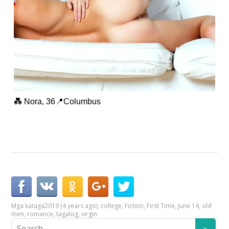
💑 Nora, 36📍Columbus
Mga kataga
2019 (4 years ago)
,
college
,
Fiction
,
First Time
,
June 14
,
old
men
,
romance
,
tagalog
,
virgin