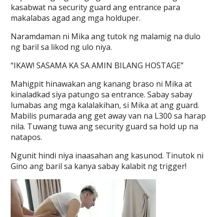
kasabwat na security guard ang entrance para
makalabas agad ang mga holduper.
Naramdaman ni Mika ang tutok ng malamig na dulo
ng baril sa likod ng ulo niya.
“IKAW! SASAMA KA SA AMIN BILANG HOSTAGE”
Mahigpit hinawakan ang kanang braso ni Mika at
kinaladkad siya patungo sa entrance. Sabay sabay
lumabas ang mga kalalakihan, si Mika at ang guard.
Mabilis pumarada ang get away van na L300 sa harap
nila. Tuwang tuwa ang security guard sa hold up na
natapos.
Ngunit hindi niya inaasahan ang kasunod. Tinutok ni
Gino ang baril sa kanya sabay kalabit ng trigger!