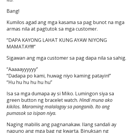
Bang!
Kumilos agad ang mga kasama sa pag bunot na mga
armas nila at pagtutok sa mga customer.
“DAPA KAYONG LAHAT KUNG AYAW NIYONG
MAMATAY!!!!”
Sigawan ang mga customer sa pag dapa nila sa sahig.
“Aaaaayyyyyy”
“Dadapa po kami, huwag niyo kaming patayin!”
“Hu hu hu hu hu hu”
Isa sa mga dumapa ay si Miko. Lumingon siya sa
green button ng bracelet watch.
Hindi muna ako
kikilos. Maraming malalagay sa panganib. Ito ang
pumasok sa isipan niya.
Naging mabilis ang pagnanakaw. Ilang sandali ay
napuno ang mga bag ng kwarta. Binuksan ng