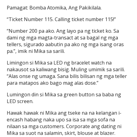
Pamagat: Bomba Atomika, Ang Pakikilala.
“Ticket Number 115. Calling ticket number 115!”
“Number 200 pa ako. Ang layo pa ng ticket ko. Sa
dami ng mga magta-transact at sa bagal ng mga
tellers, sigurado aabutin pa ako ng mga isang oras
pa.”, imik ni Mika sa sarili.
Limingon si Mika sa LED ng bracelet watch na
nakausot sa kaliwang bisig. Muling umimik sa sarili.
“Alas onse ng umaga. Sana bilis bilisan ng mga teller
para matapos ako bago mag alas dose.”
Lumingon din si Mika sa green button sa baba ng
LED screen.
Hawak hawak ni Mika ang tseke na na kelangan i-
encash habang naka upo sa isa sa mga sofa na
nilaan sa mga customers. Corporate ang dating ni
Mika sa suot na salamin, skirt, blouse at blazer.