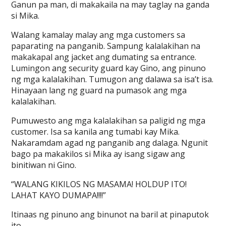
Ganun pa man, di makakaila na may taglay na ganda
si Mika.
Walang kamalay malay ang mga customers sa
paparating na panganib. Sampung kalalakihan na
makakapal ang jacket ang dumating sa entrance.
Lumingon ang security guard kay Gino, ang pinuno
ng mga kalalakihan. Tumugon ang dalawa sa isa’t isa.
Hinayaan lang ng guard na pumasok ang mga
kalalakihan.
Pumuwesto ang mga kalalakihan sa paligid ng mga
customer. Isa sa kanila ang tumabi kay Mika.
Nakaramdam agad ng panganib ang dalaga. Ngunit
bago pa makakilos si Mika ay isang sigaw ang
binitiwan ni Gino.
“WALANG KIKILOS NG MASAMA! HOLDUP ITO!
LAHAT KAYO DUMAPA!!!!”
Itinaas ng pinuno ang binunot na baril at pinaputok
ito.