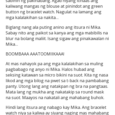
sabihin ng pakinabang. Agad niyang itinaas ang
kaliwang mangas ng blouse at pinindot ang green
button ng bracelet watch. Nagulat na lamang ang
mga kalalakihan sa nakita…
Biglang nang ala puting anino ang itsura ni Mika.
Sabay nito ang paikot sa kanya ang mga mabibilis na
blur na bolang maliit. Isang sigaw ang pinakawalan ni
Mika…
BOOMBAAA AAATOOMIIKAAA!
At mas nahayok pa ang mga kalalakihan sa muling
pagbabago ng anyo ni Mika. Halos hubad ang
seksing katawan sa micro bikini na suot. Kita ng nasa
likod ang mga bilog na pwet sa t-back na pambabang
panty. Utong lang ang natakpan ng bra na pangtaas.
Mata lang ng mukha ang nakatakip sa round mask
na suot. Maayos na nakatali ang mahabang buhok.
Hindi lang itsura ang nabago kay Mika. Ang bracelet
watch niya sa kaliwa ay siyang naging mas mahabang