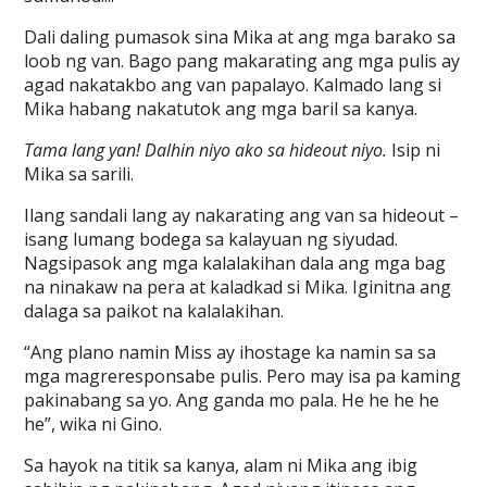
Dali daling pumasok sina Mika at ang mga barako sa
loob ng van. Bago pang makarating ang mga pulis ay
agad nakatakbo ang van papalayo. Kalmado lang si
Mika habang nakatutok ang mga baril sa kanya.
Tama lang yan! Dalhin niyo ako sa hideout niyo.
Isip ni
Mika sa sarili.
Ilang sandali lang ay nakarating ang van sa hideout –
isang lumang bodega sa kalayuan ng siyudad.
Nagsipasok ang mga kalalakihan dala ang mga bag
na ninakaw na pera at kaladkad si Mika. Iginitna ang
dalaga sa paikot na kalalakihan.
“Ang plano namin Miss ay ihostage ka namin sa sa
mga magreresponsabe pulis. Pero may isa pa kaming
pakinabang sa yo. Ang ganda mo pala. He he he he
he”, wika ni Gino.
Sa hayok na titik sa kanya, alam ni Mika ang ibig