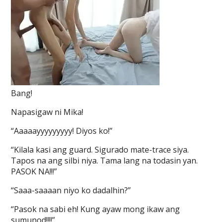
Bang!
Napasigaw ni Mika!
“Aaaaayyyyyyyyy! Diyos ko!”
“Kilala kasi ang guard. Sigurado mate-trace siya.
Tapos na ang silbi niya. Tama lang na todasin yan.
PASOK NA!!!”
“Saaa-saaaan niyo ko dadalhin?”
“Pasok na sabi eh! Kung ayaw mong ikaw ang
sumunod!!!!”