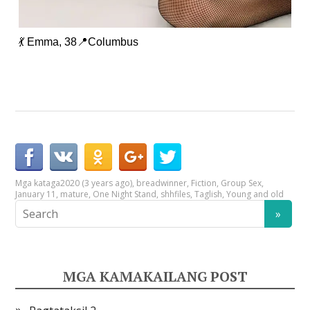
💃 Emma, 38📍Columbus
Mga kataga
2020 (3 years ago)
,
breadwinner
,
Fiction
,
Group Sex
,
January 11
,
mature
,
One Night Stand
,
shhfiles
,
Taglish
,
Young and old
MGA KAMAKAILANG POST