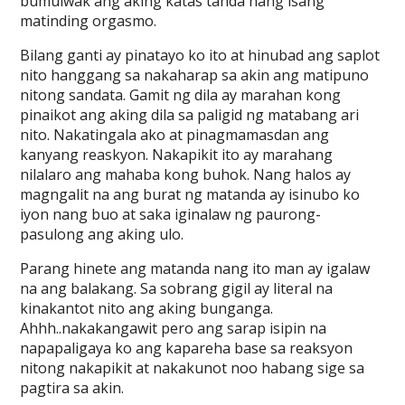
bumulwak ang aking katas tanda nang isang
matinding orgasmo.
Bilang ganti ay pinatayo ko ito at hinubad ang saplot
nito hanggang sa nakaharap sa akin ang matipuno
nitong sandata. Gamit ng dila ay marahan kong
pinaikot ang aking dila sa paligid ng matabang ari
nito. Nakatingala ako at pinagmamasdan ang
kanyang reaskyon. Nakapikit ito ay marahang
nilalaro ang mahaba kong buhok. Nang halos ay
magngalit na ang burat ng matanda ay isinubo ko
iyon nang buo at saka iginalaw ng paurong-
pasulong ang aking ulo.
Parang hinete ang matanda nang ito man ay igalaw
na ang balakang. Sa sobrang gigil ay literal na
kinakantot nito ang aking bunganga.
Ahhh..nakakangawit pero ang sarap isipin na
napapaligaya ko ang kapareha base sa reaksyon
nitong nakapikit at nakakunot noo habang sige sa
pagtira sa akin.