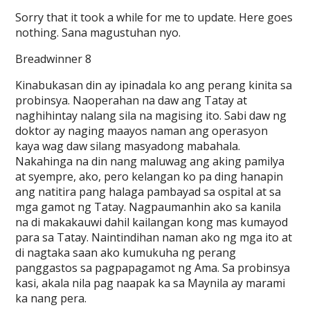
Sorry that it took a while for me to update. Here goes
nothing. Sana magustuhan nyo.
Breadwinner 8
Kinabukasan din ay ipinadala ko ang perang kinita sa
probinsya. Naoperahan na daw ang Tatay at
naghihintay nalang sila na magising ito. Sabi daw ng
doktor ay naging maayos naman ang operasyon
kaya wag daw silang masyadong mabahala.
Nakahinga na din nang maluwag ang aking pamilya
at syempre, ako, pero kelangan ko pa ding hanapin
ang natitira pang halaga pambayad sa ospital at sa
mga gamot ng Tatay. Nagpaumanhin ako sa kanila
na di makakauwi dahil kailangan kong mas kumayod
para sa Tatay. Naintindihan naman ako ng mga ito at
di nagtaka saan ako kumukuha ng perang
panggastos sa pagpapagamot ng Ama. Sa probinsya
kasi, akala nila pag naapak ka sa Maynila ay marami
ka nang pera.