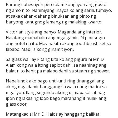
Parang suhestiyon pero alam kong iyon ang gusto
ng amo nito. Nahihiyang inayos ko ang sarili, tumayo,
at saka dahan-dahang binuksan ang pinto ng
banyong kanugnog lamang ng malaking kwarto.
Victorian style ang banyo. Maganda ang interior.
Halatang mamahalin ang mga gamit. Di pipitsugin
ang hotel na ito. May nakita akong toothbrush set sa
lababo. Mabilis kong ginamit iyon..
Sa glass wall ay kitang kita ko ang pigura ni Mr. D.
Alam kong wala itong saplot dahil sa naaninag ang
balat nito kahit pa malabo dahil sa steam ng shower.
Napalunok ako bago unti-unti ring tinanggal ang
aking mga damit hanggang sa wala nang matira sa
mga iyon. Ilang segundo akong di mapakali at nag
ipon ng lakas ng loob bago marahang itinulak ang
glass door…
Matangkad si Mr. D. Halos ay hanggang balikat