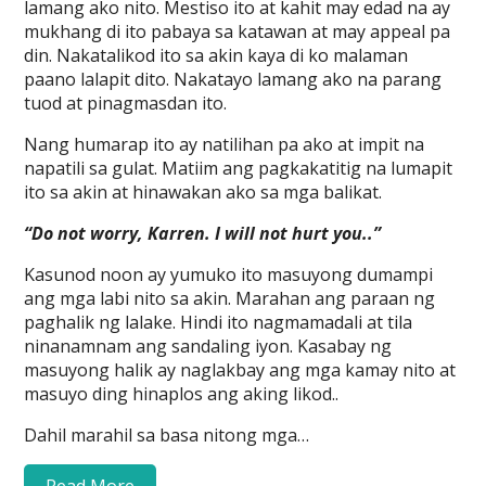
lamang ako nito. Mestiso ito at kahit may edad na ay
mukhang di ito pabaya sa katawan at may appeal pa
din. Nakatalikod ito sa akin kaya di ko malaman
paano lalapit dito. Nakatayo lamang ako na parang
tuod at pinagmasdan ito.
Nang humarap ito ay natilihan pa ako at impit na
napatili sa gulat. Matiim ang pagkakatitig na lumapit
ito sa akin at hinawakan ako sa mga balikat.
“Do not worry, Karren. I will not hurt you..”
Kasunod noon ay yumuko ito masuyong dumampi
ang mga labi nito sa akin. Marahan ang paraan ng
paghalik ng lalake. Hindi ito nagmamadali at tila
ninanamnam ang sandaling iyon. Kasabay ng
masuyong halik ay naglakbay ang mga kamay nito at
masuyo ding hinaplos ang aking likod..
Dahil marahil sa basa nitong mga…