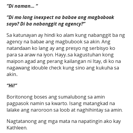
“Di naman… “
“Di mo lang inexpect na babae ang magbobook
sayo? Di ba nabanggit ng agency?”
Sa katunayan ay hindi ko alam kung nabanggit ba ng
agency na babae ang magbubook sa akin. Ang
natandaan ko lang ay ang presyo ng serbisyo ko
para sa araw na iyon. Hayy..sa kagustuhan kong
maipon agad ang perang kailangan ni Itay, di ko na
nagawang idouble check kung sino ang kukuha sa
akin..
“Hi!”
Boritonong boses ang sumalubong sa amin
pagpasok namin sa kwarto. Isang matangkad na
lalake ang naroroon sa loob at naghihintay sa amin.
Nagtatanong ang mga mata na napatingin ako kay
Kathleen.