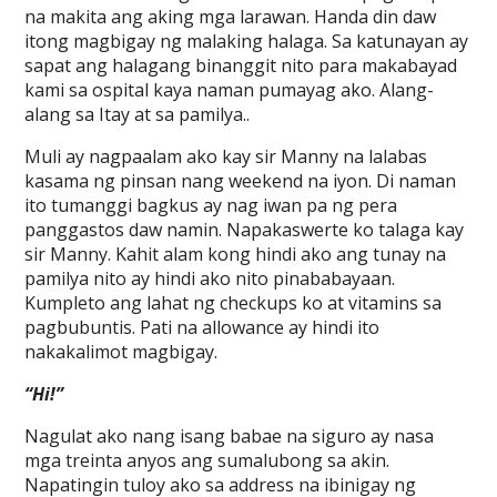
na makita ang aking mga larawan. Handa din daw
itong magbigay ng malaking halaga. Sa katunayan ay
sapat ang halagang binanggit nito para makabayad
kami sa ospital kaya naman pumayag ako. Alang-
alang sa Itay at sa pamilya..
Muli ay nagpaalam ako kay sir Manny na lalabas
kasama ng pinsan nang weekend na iyon. Di naman
ito tumanggi bagkus ay nag iwan pa ng pera
panggastos daw namin. Napakaswerte ko talaga kay
sir Manny. Kahit alam kong hindi ako ang tunay na
pamilya nito ay hindi ako nito pinababayaan.
Kumpleto ang lahat ng checkups ko at vitamins sa
pagbubuntis. Pati na allowance ay hindi ito
nakakalimot magbigay.
“Hi!”
Nagulat ako nang isang babae na siguro ay nasa
mga treinta anyos ang sumalubong sa akin.
Napatingin tuloy ako sa address na ibinigay ng