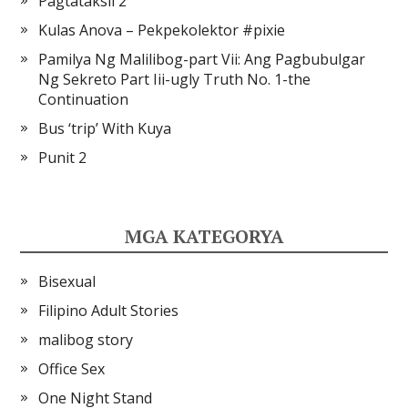
Pagtataksil 2
Kulas Anova – Pekpekolektor #pixie
Pamilya Ng Malilibog-part Vii: Ang Pagbubulgar
Ng Sekreto Part Iii-ugly Truth No. 1-the
Continuation
Bus ‘trip’ With Kuya
Punit 2
MGA KATEGORYA
Bisexual
Filipino Adult Stories
malibog story
Office Sex
One Night Stand