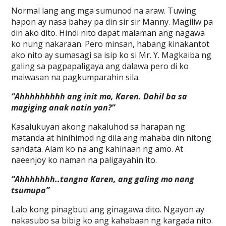
Normal lang ang mga sumunod na araw. Tuwing
hapon ay nasa bahay pa din sir sir Manny. Magiliw pa
din ako dito. Hindi nito dapat malaman ang nagawa
ko nung nakaraan. Pero minsan, habang kinakantot
ako nito ay sumasagi sa isip ko si Mr. Y. Magkaiba ng
galing sa pagpapaligaya ang dalawa pero di ko
maiwasan na pagkumparahin sila.
“Ahhhhhhhhh ang init mo, Karen. Dahil ba sa
magiging anak natin yan?”
Kasalukuyan akong nakaluhod sa harapan ng
matanda at hinihimod ng dila ang mahaba din nitong
sandata. Alam ko na ang kahinaan ng amo. At
naeenjoy ko naman na paligayahin ito.
“Ahhhhhhh..tangna Karen, ang galing mo nang
tsumupa”
Lalo kong pinagbuti ang ginagawa dito. Ngayon ay
nakasubo sa bibig ko ang kahabaan ng kargada nito.