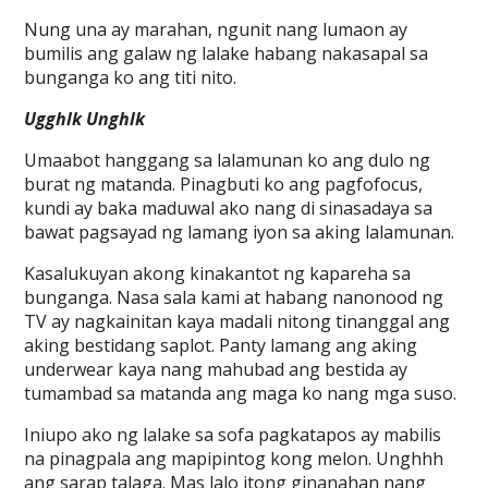
Nung una ay marahan, ngunit nang lumaon ay
bumilis ang galaw ng lalake habang nakasapal sa
bunganga ko ang titi nito.
Ugghlk Unghlk
Umaabot hanggang sa lalamunan ko ang dulo ng
burat ng matanda. Pinagbuti ko ang pagfofocus,
kundi ay baka maduwal ako nang di sinasadaya sa
bawat pagsayad ng lamang iyon sa aking lalamunan.
Kasalukuyan akong kinakantot ng kapareha sa
bunganga. Nasa sala kami at habang nanonood ng
TV ay nagkainitan kaya madali nitong tinanggal ang
aking bestidang saplot. Panty lamang ang aking
underwear kaya nang mahubad ang bestida ay
tumambad sa matanda ang maga ko nang mga suso.
Iniupo ako ng lalake sa sofa pagkatapos ay mabilis
na pinagpala ang mapipintog kong melon. Unghhh
ang sarap talaga. Mas lalo itong ginanahan nang