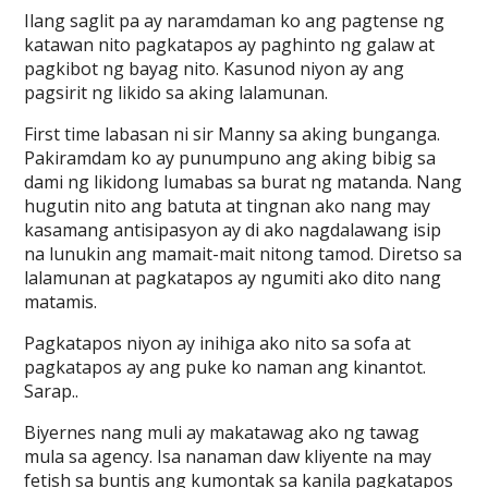
Ilang saglit pa ay naramdaman ko ang pagtense ng
katawan nito pagkatapos ay paghinto ng galaw at
pagkibot ng bayag nito. Kasunod niyon ay ang
pagsirit ng likido sa aking lalamunan.
First time labasan ni sir Manny sa aking bunganga.
Pakiramdam ko ay punumpuno ang aking bibig sa
dami ng likidong lumabas sa burat ng matanda. Nang
hugutin nito ang batuta at tingnan ako nang may
kasamang antisipasyon ay di ako nagdalawang isip
na lunukin ang mamait-mait nitong tamod. Diretso sa
lalamunan at pagkatapos ay ngumiti ako dito nang
matamis.
Pagkatapos niyon ay inihiga ako nito sa sofa at
pagkatapos ay ang puke ko naman ang kinantot.
Sarap..
Biyernes nang muli ay makatawag ako ng tawag
mula sa agency. Isa nanaman daw kliyente na may
fetish sa buntis ang kumontak sa kanila pagkatapos