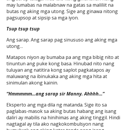
may lumabas na malabnaw na gatas sa maliliit na
butas ng aking mga utong. Sige ang ginawa nitong
pagsupsop at sipsip sa mga iyon.
Tsup tsup tsup
Ang sarap. Ang sarap pag sinususo ang aking mga
utong…
Matapos niyon ay bumaba pa ang mga bibig nito at
tinuntun ang puke kong basa. Hinubad nito nang
tuluyan ang natitira kong saplot pagkatapos ay
maluwang na ibinukaka ang aking mga hita at
sinimulan akong kainin.
“Hmmmmm…ang sarap sir Manny. Ahhhh…”
Eksperto ang mga dila ng matanda. Sige ito sa
paglabas-masok sa aking butas habang ang isang
daliri ay mabilis na hinihimas ang aking tinggil. Hindi
nagtagal ay tila ako nagkokombulsyon nang