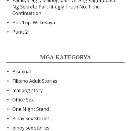
Pamilya Ng Malilibog-part Vii: Ang Pagbubulgar
Ng Sekreto Part Iii-ugly Truth No. 1-the
Continuation
Bus ‘trip’ With Kuya
Punit 2
MGA KATEGORYA
Bisexual
Filipino Adult Stories
malibog story
Office Sex
One Night Stand
Pinay Sex Stories
pinoy sex stories