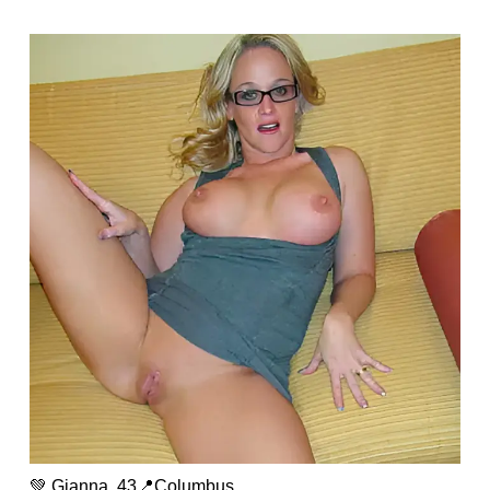
💚 Gianna, 43📍Columbus