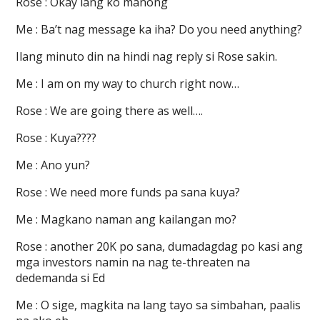
Rose : Okay lang ko manong
Me : Ba’t nag message ka iha? Do you need anything?
Ilang minuto din na hindi nag reply si Rose sakin.
Me : I am on my way to church right now…
Rose : We are going there as well….
Rose : Kuya????
Me : Ano yun?
Rose : We need more funds pa sana kuya?
Me : Magkano naman ang kailangan mo?
Rose : another 20K po sana, dumadagdag po kasi ang
mga investors namin na nag te-threaten na
dedemanda si Ed
Me : O sige, magkita na lang tayo sa simbahan, paalis