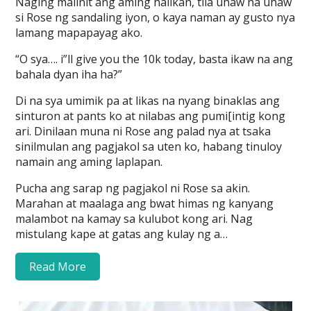
Naging maiinit ang aming halikan, tila uhaw na uhaw
si Rose ng sandaling iyon, o kaya naman ay gusto nya
lamang mapapayag ako.
“O sya…. i”ll give you the 10k today, basta ikaw na ang
bahala dyan iha ha?”
Di na sya umimik pa at likas na nyang binaklas ang
sinturon at pants ko at nilabas ang pumi[intig kong
ari. Dinilaan muna ni Rose ang palad nya at tsaka
sinilmulan ang pagjakol sa uten ko, habang tinuloy
namain ang aming laplapan.
Pucha ang sarap ng pagjakol ni Rose sa akin.
Marahan at maalaga ang bwat himas ng kanyang
malambot na kamay sa kulubot kong ari. Nag
mistulang kape at gatas ang kulay ng a…
Read More