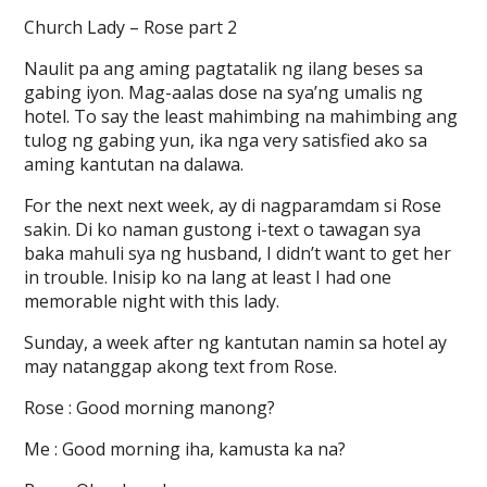
Church Lady – Rose part 2
Naulit pa ang aming pagtatalik ng ilang beses sa
gabing iyon. Mag-aalas dose na sya’ng umalis ng
hotel. To say the least mahimbing na mahimbing ang
tulog ng gabing yun, ika nga very satisfied ako sa
aming kantutan na dalawa.
For the next next week, ay di nagparamdam si Rose
sakin. Di ko naman gustong i-text o tawagan sya
baka mahuli sya ng husband, I didn’t want to get her
in trouble. Inisip ko na lang at least I had one
memorable night with this lady.
Sunday, a week after ng kantutan namin sa hotel ay
may natanggap akong text from Rose.
Rose : Good morning manong?
Me : Good morning iha, kamusta ka na?