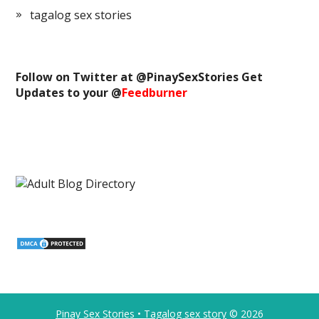
tagalog sex stories
Follow on Twitter at @
PinaySexStories
Get
Updates to your @
Feedburner
Pinay Sex Stories • Tagalog sex story
© 2026