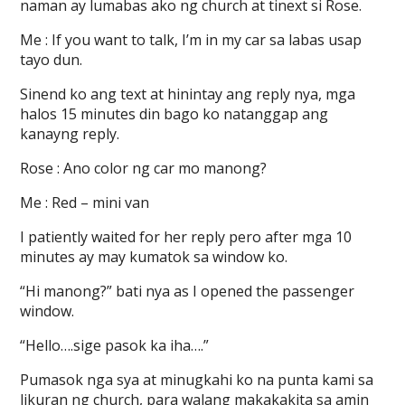
naman ay lumabas ako ng church at tinext si Rose.
Me : If you want to talk, I’m in my car sa labas usap
tayo dun.
Sinend ko ang text at hinintay ang reply nya, mga
halos 15 minutes din bago ko natanggap ang
kanayng reply.
Rose : Ano color ng car mo manong?
Me : Red – mini van
I patiently waited for her reply pero after mga 10
minutes ay may kumatok sa window ko.
“Hi manong?” bati nya as I opened the passenger
window.
“Hello….sige pasok ka iha….”
Pumasok nga sya at minugkahi ko na punta kami sa
likuran ng church, para walang makakakita sa amin