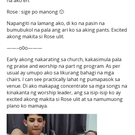
na ako eh.
Rose : sige po manong 🙂
Napangiti na lamang ako, di ko na pasin na
bumubukol na pala ang ari ko sa aking pants. Excited
akong makita si Rose ulit.
——–o0o———
Early akong nakarating sa church, kakasimula pala
ng praise and worship na part ng program. As per
usual ay umupo ako sa likurang bahagi na mga
chairs. I can see practically lahat ng pumapasok sa
venue. Di ako makapag concentrate sa mga songs na
kinakanta ng worship leader, ang sa isip-isip ko ay
excited akong makita si Rose ulit at sa namumuong
plano ko mamaya.