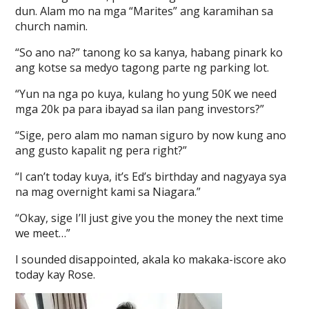
dun. Alam mo na mga “Marites” ang karamihan sa
church namin.
“So ano na?” tanong ko sa kanya, habang pinark ko
ang kotse sa medyo tagong parte ng parking lot.
“Yun na nga po kuya, kulang ho yung 50K we need
mga 20k pa para ibayad sa ilan pang investors?”
“Sige, pero alam mo naman siguro by now kung ano
ang gusto kapalit ng pera right?”
“I can’t today kuya, it’s Ed’s birthday and nagyaya sya
na mag overnight kami sa Niagara.”
“Okay, sige I’ll just give you the money the next time
we meet…”
I sounded disappointed, akala ko makaka-iscore ako
today kay Rose.