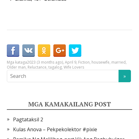
Mga kataga
2023 (3 months ago)
,
April 9
,
Fiction
,
housewife
,
married
,
Older man
,
Reluctance
,
tagalog
,
Wife Lovers
MGA KAMAKAILANG POST
Pagtataksil 2
Kulas Anova – Pekpekolektor #pixie