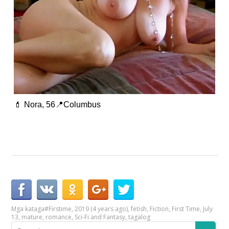
💄 Nora, 56📍Columbus
Mga kataga
#Firstime
,
2019 (4 years ago)
,
fetish
,
Fiction
,
First Time
,
July
13
,
mature
,
romance
,
Sci-Fi and Fantasy
,
tagalog