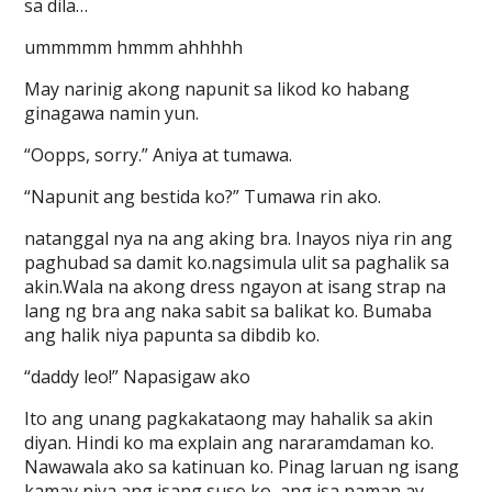
sa dila…
ummmmm hmmm ahhhhh
May narinig akong napunit sa likod ko habang
ginagawa namin yun.
“Oopps, sorry.” Aniya at tumawa.
“Napunit ang bestida ko?” Tumawa rin ako.
natanggal nya na ang aking bra. Inayos niya rin ang
paghubad sa damit ko.nagsimula ulit sa paghalik sa
akin.Wala na akong dress ngayon at isang strap na
lang ng bra ang naka sabit sa balikat ko. Bumaba
ang halik niya papunta sa dibdib ko.
“daddy leo!” Napasigaw ako
Ito ang unang pagkakataong may hahalik sa akin
diyan. Hindi ko ma explain ang nararamdaman ko.
Nawawala ako sa katinuan ko. Pinag laruan ng isang
kamay niya ang isang suso ko, ang isa naman ay