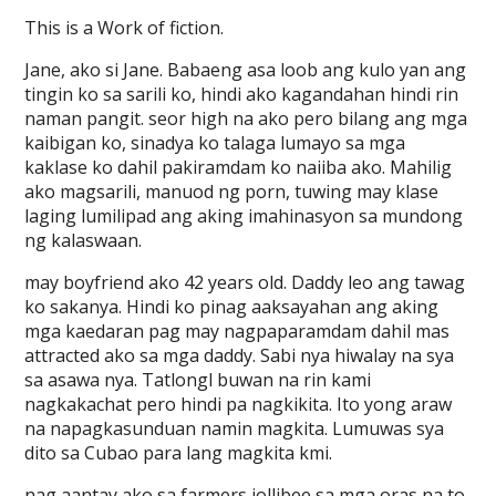
This is a Work of fiction.
Jane, ako si Jane. Babaeng asa loob ang kulo yan ang
tingin ko sa sarili ko, hindi ako kagandahan hindi rin
naman pangit. seor high na ako pero bilang ang mga
kaibigan ko, sinadya ko talaga lumayo sa mga
kaklase ko dahil pakiramdam ko naiiba ako. Mahilig
ako magsarili, manuod ng porn, tuwing may klase
laging lumilipad ang aking imahinasyon sa mundong
ng kalaswaan.
may boyfriend ako 42 years old. Daddy leo ang tawag
ko sakanya. Hindi ko pinag aaksayahan ang aking
mga kaedaran pag may nagpaparamdam dahil mas
attracted ako sa mga daddy. Sabi nya hiwalay na sya
sa asawa nya. Tatlongl buwan na rin kami
nagkakachat pero hindi pa nagkikita. Ito yong araw
na napagkasunduan namin magkita. Lumuwas sya
dito sa Cubao para lang magkita kmi.
nag aantay ako sa farmers jollibee sa mga oras na to.