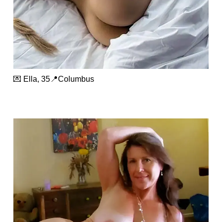
💌 Ella, 35📍Columbus