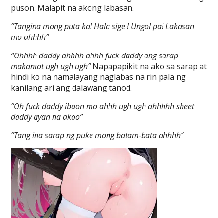
puson. Malapit na akong labasan.
“Tangina mong puta ka! Hala sige ! Ungol pa! Lakasan
mo ahhhh”
“Ohhhh daddy ahhhh ahhh fuck daddy ang sarap
makantot ugh ugh ugh”
Napapapikit na ako sa sarap at
hindi ko na namalayang naglabas na rin pala ng
kanilang ari ang dalawang tanod.
“Oh fuck daddy ibaon mo ahhh ugh ugh ahhhhh sheet
daddy ayan na akoo”
“Tang ina sarap ng puke mong batam-bata ahhhh”