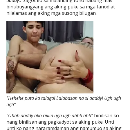
daddy..”
Sagot ko sa malanding tono habang mas
binubuyangyang ang aking puke sa mga tanod at
nilalamas ang aking mga susong bilugan.
“Hehehe puta ka talaga! Lalabasan na si daddy! Ugh ugh
ugh”
“Ohhh daddy ako riiiiin ugh ugh ahhh ahh”
binilisan ko
nang binilisan ang pagkadyot sa aking puke. Unti
unti ko nang nararamdaman ang namumuo sa aking