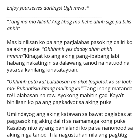
Enjoy yourselves darlings! Ugh mwa :*
___________________________________________________
“Tang ina mo Alliah! Ang libog mo hehe ahhh sige pa bilis
ahhh”
Mas binilisan ko pa ang paglalabas pasok ng daliri ko
sa aking puke.
“Ohhhhhh yes daddy ahhh ahhh
hmmm”
Kinagat ko ang aking pang-ibabang labi
habang nakatingin sa dalawang tanod na natuod na
yata sa kanilang kinatatayuan.
“Ohhhhh puta ka! Lalabasan na ako! Ipuputok ko sa loob
mo! Bubuntisin kitang malibog ka!”
Tang inang matanda
to! Lalabasan na raw. Ayokong mabitin gad. Kaya’t
binilisan ko pa ang pagkadyot sa aking puke.
Umiindayog ang aking katawan sa bawat paglabas at
pagpasok ng aking daliri sa namamaga kong puke.
Kasabay nito ay ang panlalandi ko pa sa nanonood sa
aking mga tanod. Tila nagustuhan nila ang pagtitig