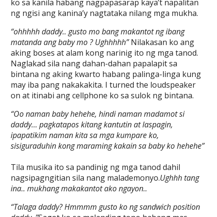
ko sa kanila habang nagpapasarap kaya’t napalitan
ng ngisi ang kanina’y nagtataka nilang mga mukha.
“ohhhhh daddy.. gusto mo bang makantot ng ibang
matanda ang baby mo ? Ughhhhh”
Nilakasan ko ang
aking boses at alam kong narinig ito ng mga tanod.
Naglakad sila nang dahan-dahan papalapit sa
bintana ng aking kwarto habang palinga-linga kung
may iba pang nakakakita. I turned the loudspeaker
on at itinabi ang cellphone ko sa sulok ng bintana.
“Oo naman baby hehehe, hindi naman madamot si
daddy… pagkatapos kitang kantutin at laspagin,
ipapatikim naman kita sa mga kumpare ko,
sisiguraduhin kong maraming kakain sa baby ko hehehe”
Tila musika ito sa pandinig ng mga tanod dahil
nagsipagngitian sila nang malademonyo.
Ughhh tang
ina.. mukhang makakantot ako ngayon..
“Talaga daddy? Hmmmm gusto ko ng sandwich position