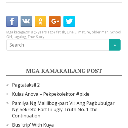
Mga kataga
2018 (5 years ago)
,
fetish
,
June 3
,
mature
,
older men
,
School
Girl
,
tagalog
,
True Story
MGA KAMAKAILANG POST
Pagtataksil 2
Kulas Anova – Pekpekolektor #pixie
Pamilya Ng Malilibog-part Vii: Ang Pagbubulgar
Ng Sekreto Part Iii-ugly Truth No. 1-the
Continuation
Bus ‘trip’ With Kuya