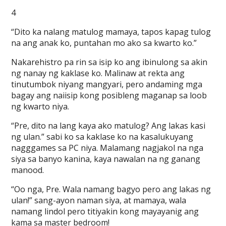
4
“Dito ka nalang matulog mamaya, tapos kapag tulog
na ang anak ko, puntahan mo ako sa kwarto ko.”
Nakarehistro pa rin sa isip ko ang ibinulong sa akin
ng nanay ng kaklase ko. Malinaw at rekta ang
tinutumbok niyang mangyari, pero andaming mga
bagay ang naiisip kong posibleng maganap sa loob
ng kwarto niya.
“Pre, dito na lang kaya ako matulog? Ang lakas kasi
ng ulan.” sabi ko sa kaklase ko na kasalukuyang
nagggames sa PC niya. Malamang nagjakol na nga
siya sa banyo kanina, kaya nawalan na ng ganang
manood.
“Oo nga, Pre. Wala namang bagyo pero ang lakas ng
ulan!” sang-ayon naman siya, at mamaya, wala
namang lindol pero titiyakin kong mayayanig ang
kama sa master bedroom!