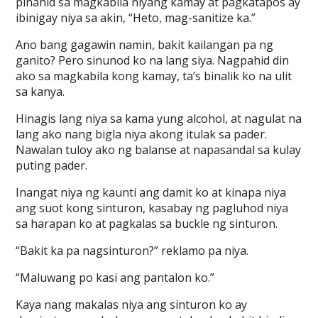
pinahid sa magkabila niyang kamay at pagkatapos ay
ibinigay niya sa akin, “Heto, mag-sanitize ka.”
Ano bang gagawin namin, bakit kailangan pa ng
ganito? Pero sinunod ko na lang siya. Nagpahid din
ako sa magkabila kong kamay, ta’s binalik ko na ulit
sa kanya.
Hinagis lang niya sa kama yung alcohol, at nagulat na
lang ako nang bigla niya akong itulak sa pader.
Nawalan tuloy ako ng balanse at napasandal sa kulay
puting pader.
Inangat niya ng kaunti ang damit ko at kinapa niya
ang suot kong sinturon, kasabay ng pagluhod niya
sa harapan ko at pagkalas sa buckle ng sinturon.
“Bakit ka pa nagsinturon?” reklamo pa niya.
“Maluwang po kasi ang pantalon ko.”
Kaya nang makalas niya ang sinturon ko ay