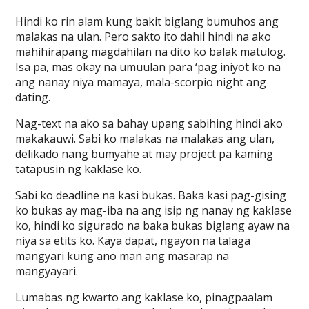
Hindi ko rin alam kung bakit biglang bumuhos ang
malakas na ulan. Pero sakto ito dahil hindi na ako
mahihirapang magdahilan na dito ko balak matulog.
Isa pa, mas okay na umuulan para ‘pag iniyot ko na
ang nanay niya mamaya, mala-scorpio night ang
dating.
Nag-text na ako sa bahay upang sabihing hindi ako
makakauwi. Sabi ko malakas na malakas ang ulan,
delikado nang bumyahe at may project pa kaming
tatapusin ng kaklase ko.
Sabi ko deadline na kasi bukas. Baka kasi pag-gising
ko bukas ay mag-iba na ang isip ng nanay ng kaklase
ko, hindi ko sigurado na baka bukas biglang ayaw na
niya sa etits ko. Kaya dapat, ngayon na talaga
mangyari kung ano man ang masarap na
mangyayari.
Lumabas ng kwarto ang kaklase ko, pinagpaalam