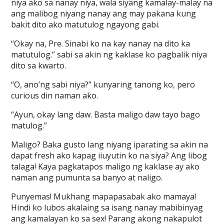
niya ako sa nanay niya, wala siyang kamalay-malay na
ang malibog niyang nanay ang may pakana kung
bakit dito ako matutulog ngayong gabi.
“Okay na, Pre. Sinabi ko na kay nanay na dito ka
matutulog.” sabi sa akin ng kaklase ko pagbalik niya
dito sa kwarto.
“O, ano’ng sabi niya?” kunyaring tanong ko, pero
curious din naman ako.
“Ayun, okay lang daw. Basta maligo daw tayo bago
matulog.”
Maligo? Baka gusto lang niyang iparating sa akin na
dapat fresh ako kapag iiuyutin ko na siya? Ang libog
talaga! Kaya pagkatapos maligo ng kaklase ay ako
naman ang pumunta sa banyo at naligo.
Punyemas! Mukhang mapapasabak ako mamaya!
Hindi ko lubos akalaing sa isang nanay mabibinyag
ang kamalayan ko sa sex! Parang akong nakapulot