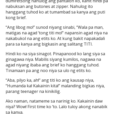
dumiretsong nahulog ang pantalon ko, kahit hindi pa
nabuksan ang butones at zipper. Nahulog ito
hanggang tuhod ko at tumambad sa kanya ang puti
kong brief.
“Ang libog mo!” sunod niyang sinabi, “Wala pa man,
matigas na agad ‘tong titi mo!” napansin agad niya na
nakabukol na ang etits ko. At kung bakit napakadali
para sa kanya ang bigkasin ang salitang TITI.
Hindi ko na siya sinagot. Pinapanood ko lang siya sa
ginagawa niya. Mabilis siyang kumilos, nagawa na
agad niyang ibaba ang brief ko hanggang tuhod.
Tinamaan pa ang noo niya sa ulo ng etits ko.
“Aba, pilyo ka, ah!” ang titi ko ang kausap niya,
“Humanda ka! Kakainin kita!” malanding bigkas niya,
parang teenager na kinikilig.
Ako naman, natameme sa narinig ko. Kakainin daw
niya? Wow! First time ko ‘to. Lalo tuloy akong nanabik
sa kanya.