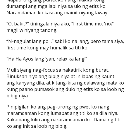
dumampi ang mga labi niya sa ulo ng etits ko.
Naramdaman ko kasi ang mainit niyang laway.
“O, bakit?” tiningala niya ako, “First time mo, ‘no?”
magiliw niyang tanong.
“N-nagulat lang po…” sabi ko na lang, pero tama siya,
first time kong may humalik sa titi ko.
“Ha Ha Ayos lang ‘yan, relax ka lang!”
Muli siyang nag-focus sa nakatirik kong burat.
Binuksan niya ang bibig niya at inilabas ng kaunti
ang kanyang dila, at kitang-kita ng dalawang mata ko
kung paano pumasok ang dulo ng etits ko sa loob ng
bibig niya.
Pinipigilan ko ang pag-urong ng pwet ko nang
maramdaman kong lumapat ang titi ko sa dila niya.
Kakaibang kiliti ang nararamdaman ko. Dama ng titi
ko ang init sa loob ng bibig.