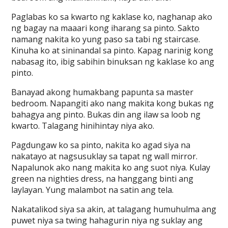
Paglabas ko sa kwarto ng kaklase ko, naghanap ako
ng bagay na maaari kong iharang sa pinto. Sakto
namang nakita ko yung paso sa tabi ng staircase.
Kinuha ko at sininandal sa pinto. Kapag narinig kong
nabasag ito, ibig sabihin binuksan ng kaklase ko ang
pinto.
Banayad akong humakbang papunta sa master
bedroom. Napangiti ako nang makita kong bukas ng
bahagya ang pinto. Bukas din ang ilaw sa loob ng
kwarto. Talagang hinihintay niya ako.
Pagdungaw ko sa pinto, nakita ko agad siya na
nakatayo at nagsusuklay sa tapat ng wall mirror.
Napalunok ako nang makita ko ang suot niya. Kulay
green na nighties dress, na hanggang binti ang
laylayan. Yung malambot na satin ang tela.
Nakatalikod siya sa akin, at talagang humuhulma ang
puwet niya sa twing hahagurin niya ng suklay ang