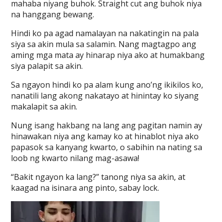
mahaba niyang buhok. Straight cut ang buhok niya
na hanggang bewang.
Hindi ko pa agad namalayan na nakatingin na pala
siya sa akin mula sa salamin. Nang magtagpo ang
aming mga mata ay hinarap niya ako at humakbang
siya palapit sa akin.
Sa ngayon hindi ko pa alam kung ano’ng ikikilos ko,
nanatili lang akong nakatayo at hinintay ko siyang
makalapit sa akin.
Nung isang hakbang na lang ang pagitan namin ay
hinawakan niya ang kamay ko at hinablot niya ako
papasok sa kanyang kwarto, o sabihin na nating sa
loob ng kwarto nilang mag-asawa!
“Bakit ngayon ka lang?” tanong niya sa akin, at
kaagad na isinara ang pinto, sabay lock.