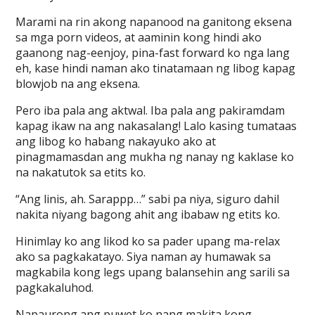
Marami na rin akong napanood na ganitong eksena
sa mga porn videos, at aaminin kong hindi ako
gaanong nag-eenjoy, pina-fast forward ko nga lang
eh, kase hindi naman ako tinatamaan ng libog kapag
blowjob na ang eksena.
Pero iba pala ang aktwal. Iba pala ang pakiramdam
kapag ikaw na ang nakasalang! Lalo kasing tumataas
ang libog ko habang nakayuko ako at
pinagmamasdan ang mukha ng nanay ng kaklase ko
na nakatutok sa etits ko.
“Ang linis, ah. Sarappp…” sabi pa niya, siguro dahil
nakita niyang bagong ahit ang ibabaw ng etits ko.
Hinimlay ko ang likod ko sa pader upang ma-relax
ako sa pagkakatayo. Siya naman ay humawak sa
magkabila kong legs upang balansehin ang sarili sa
pagkakaluhod.
Napaurong ang puwet ko nang makita kong