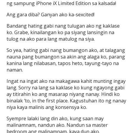
ng sampung iPhone iX Limited Edition sa kalsada!
Ang gara diba? Ganyan ako ka-sexcited!
Bandang hating gabi nang tulugan ako ng kaklase
ko. Grabe, kinailangan ko pa siyang lansingin na
tulog na ako para lang matulog na siya.
So yea, hating gabi nang bumangon ako, at talagang
nauna pang bumangon sa akin ang alaga ko, parang
kanina lang nilabasan, tapos heto, tayung-tayo na
naman.
Ingat na ingat ako na makagawa kahit munting ingay
lang. Sorry na lang sa kaklase ko kung ngayong gabi
ay titirahin ko ang masarap niyang nanay. Hindi ko
binalak ‘to, in the first place. Kagustuhan ito ng nanay
niya kaya malinis ang konsensya ko.
Syempre lalaki lang din ako, kung saan may
malinamnam, nandun ako. Nandun sa master
bedroom ang malinamnam, kaya dun ako.