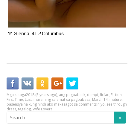
💛 Sienna, 41📍Columbus
Mga kataga
2018 (5 years ago)
,
ang pagbabalik
,
dampi
,
ficfac
,
Fiction
,
First Time
,
Lust
,
maraming salamat sa pagbabasa
,
March 14
,
mature
,
pasensya na kung hindi ako makasagot sa comments niyo
,
see through
dress
,
tagalog
,
Wife Lovers