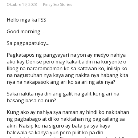
Oktubre 19, 2023
Pinay Sex Stories
Hello mga ka FSS
Good morning…
Sa pagpapatuloy…
Pagkatapos ng pangyayari na yon ay medyo nahiya
ako kay Denise pero may kakaiba din na kuryente o
libog na nararamdaman ko sa katawan ko, iniisip ko
na nagustuhan nya kaya ang nakita nya habang kita
nya na nakapasok ang ari ko sa ari ng ate nya?
Saka nakita nya din ang galit na galit kong ari na
basang basa na nun?
Kung ako ay nahiya sya naman ay hindi ko nakitahan
ng pagbabago at di ko nakitahan ng pagkailang sa
akin. Naisip ko na siguro ay bata pa sya kaya
balewala sa kanya yun pero pilit ko pa din