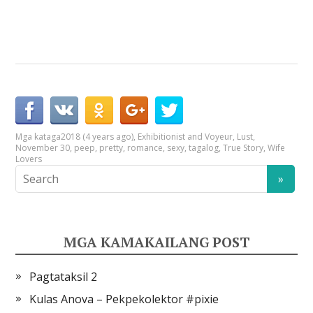
Mga kataga
2018 (4 years ago)
,
Exhibitionist and Voyeur
,
Lust
,
November 30
,
peep
,
pretty
,
romance
,
sexy
,
tagalog
,
True Story
,
Wife
Lovers
MGA KAMAKAILANG POST
Pagtataksil 2
Kulas Anova – Pekpekolektor #pixie