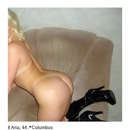
💃 Aria, 44📍Columbus