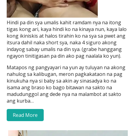
Hindi pa din sya umalis kahit ramdam nya na itong
tigas kong ari, kaya hindi ko na kinaya nun, kaya lalo
kong ikiniskis at halos tirahin ko na sya sa pwet ang
itsura dahil naka short sya, naka 4 siguro akong
indayog sabay umalis na din sya. (grabe hanggang
ngayon tinitigasan pa din ako pag naalala ko yun).
Matapos ng pangyayari na yun ay tuluyan na akong
nahulog sa kalibugan, meron pagkakataon na pag
kinukuha nya si baby sa akin ay sinasadya ko na
isama ang braso ko bago bitawan na sakto na
madudunggol ang dede nya na malambot at sakto
ang kurba…
Read More