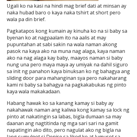
Ugali ko na kasi na hindi mag brief dati at minsan ay
naka hubad baro o kaya naka tshirt at short pero
wala pa din brief.
Pagkatapos kong kumain ay kinuha ko na si baby sa
byenan ko at nagpaalam ito na aalis at may
pupuntahan at sabi sakin na wala naman akong
pasok na kaya ako na muna nag alaga, kaya naman
ako na nag alaga kay baby, maayos naman si baby
nung una pero maya maya ay umiyak na dahil siguro
sa init ng panahon kaya binuksan ko ng bahagya ang
sliding door para mahanginan sya pero nakaharang
kami ni baby sa bahagya na pagkakabukas ng pinto
kaya wala makakadaan.
Habang hawak ko sa kanang kamay si baby ay
nakahawak naman ang kaliwa kong kamay sa lock ng
pinto at nakatingin sa labas, bigla dumaan sa may
daanan ang nagtitinda ng mga sari sari na gamit
napatingin ako dito, pero nagulat ako ng bigla na
lang sumulpot si Denise sa likod ko at lumusot sa