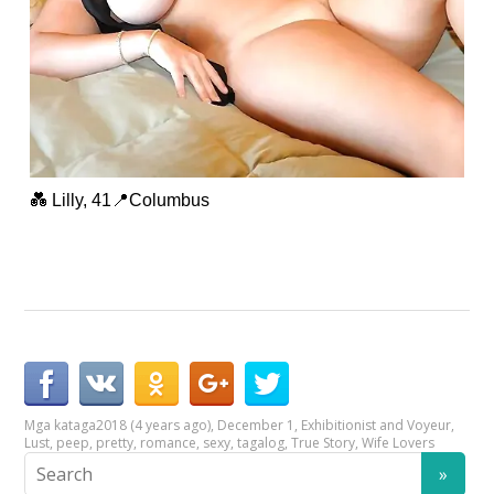
💑 Lilly, 41📍Columbus
Mga kataga
2018 (4 years ago)
,
December 1
,
Exhibitionist and Voyeur
,
Lust
,
peep
,
pretty
,
romance
,
sexy
,
tagalog
,
True Story
,
Wife Lovers