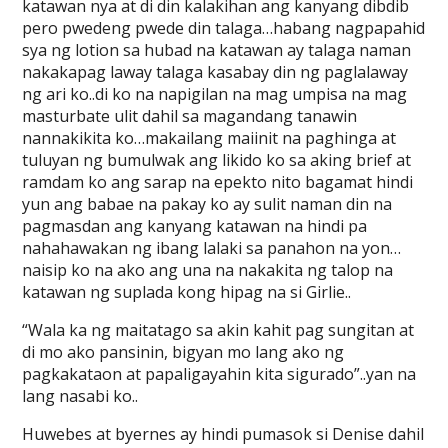
katawan nya at di din kalakihan ang kanyang dibdib
pero pwedeng pwede din talaga…habang nagpapahid
sya ng lotion sa hubad na katawan ay talaga naman
nakakapag laway talaga kasabay din ng paglalaway
ng ari ko..di ko na napigilan na mag umpisa na mag
masturbate ulit dahil sa magandang tanawin
nannakikita ko…makailang maiinit na paghinga at
tuluyan ng bumulwak ang likido ko sa aking brief at
ramdam ko ang sarap na epekto nito bagamat hindi
yun ang babae na pakay ko ay sulit naman din na
pagmasdan ang kanyang katawan na hindi pa
nahahawakan ng ibang lalaki sa panahon na yon…
naisip ko na ako ang una na nakakita ng talop na
katawan ng suplada kong hipag na si Girlie..
“Wala ka ng maitatago sa akin kahit pag sungitan at
di mo ako pansinin, bigyan mo lang ako ng
pagkakataon at papaligayahin kita sigurado”..yan na
lang nasabi ko..
Huwebes at byernes ay hindi pumasok si Denise dahil