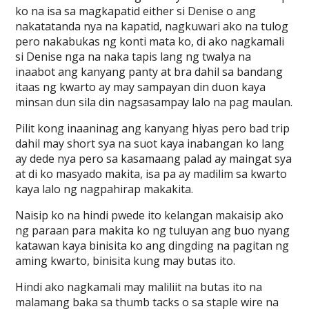
ko na isa sa magkapatid either si Denise o ang
nakatatanda nya na kapatid, nagkuwari ako na tulog
pero nakabukas ng konti mata ko, di ako nagkamali
si Denise nga na naka tapis lang ng twalya na
inaabot ang kanyang panty at bra dahil sa bandang
itaas ng kwarto ay may sampayan din duon kaya
minsan dun sila din nagsasampay lalo na pag maulan.
Pilit kong inaaninag ang kanyang hiyas pero bad trip
dahil may short sya na suot kaya inabangan ko lang
ay dede nya pero sa kasamaang palad ay maingat sya
at di ko masyado makita, isa pa ay madilim sa kwarto
kaya lalo ng nagpahirap makakita.
Naisip ko na hindi pwede ito kelangan makaisip ako
ng paraan para makita ko ng tuluyan ang buo nyang
katawan kaya binisita ko ang dingding na pagitan ng
aming kwarto, binisita kung may butas ito.
Hindi ako nagkamali may maliliit na butas ito na
malamang baka sa thumb tacks o sa staple wire na