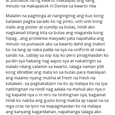
at pumasok na ng kwarto makalipas ang ilang
minuto na makapasok ni Denise sa kwarto nila.
Malalim na paghinga at nanginginig ang buo kong
katawan pagka sarado ko ng pinto, unti unti kong
inalis ang poster at sumilip sa butas, hindi ako
nagkamali kitang kita sa butas ang maganda kong
hipag….ang problema masyado yata napahaba ang
minuto na pumasok ako sa kwarto dahil ang inabot
ko na lang ay naka palda na sya na uniform at naka
sando na…sablay sa isip isip ko pero pinagmasdan ko
pa din sya habang nag aayos sya at nakatingin sa
malaki nilang salamin sa kwarto, talaga naman pilit
kong idinidilat ang mata ko sa butas para masilayan
ang maamo nyang mukha at fresh na fresh na
katawan…sa pagkakataon na ito ay malaya ko na sya
natitingnan na hindi nag aalala na mahuli ako nya o
ng kapatid nya o ni mrs na tinitingnan sya, bagamat
hindi ko nakita ang gusto kong makita ay sapat na sa
mga oras na iyon na mapagmasdan ko na malaya
ang kanyang kagandahan, napahanga talaga ako