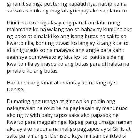
ginamit sa mga poster ng kapatid nya, naisip ko na
sa wakas mukang magtatagumpay ako sa plano ko.
Hindi na ako nag aksaya ng panahon dahil nung
malamang ko na walang tao sa bahay ay kumuha ako
ng pako at pinalaki ko ang isang butas na sakto sa
kwarto nila, konting tuwad ko lang ay kitang kita ito
at sinigurado ko na malawak ang angle para kahit
saan sya pumuwesto ay kita ko ito, pati sa side ng
kwarto nila ay inayos ko ang butas para di halata na
pinalaki ko ang butas.
Handa na ang lahat at inaantay ko na lang ay si
Denise…
Dumating ang umaga at ginawa ko pa din ang
nakagawian na routine na pagkakain ay manunuod
ako ng tv with baby tapos saka ako papasok ng
kwarto para magpahinga. Kapag pang umaga naman
ako ay ako nauuna na maligo pagtapos ay si Girlie at
saka pa lamang si Denise o kaya minsan baliktad si