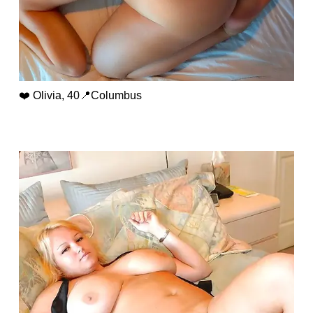
❤️ Olivia, 40📍Columbus