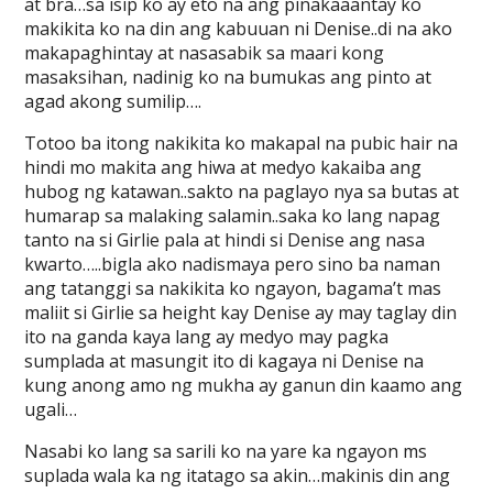
at bra…sa isip ko ay eto na ang pinakaaantay ko
makikita ko na din ang kabuuan ni Denise..di na ako
makapaghintay at nasasabik sa maari kong
masaksihan, nadinig ko na bumukas ang pinto at
agad akong sumilip….
Totoo ba itong nakikita ko makapal na pubic hair na
hindi mo makita ang hiwa at medyo kakaiba ang
hubog ng katawan..sakto na paglayo nya sa butas at
humarap sa malaking salamin..saka ko lang napag
tanto na si Girlie pala at hindi si Denise ang nasa
kwarto…..bigla ako nadismaya pero sino ba naman
ang tatanggi sa nakikita ko ngayon, bagama’t mas
maliit si Girlie sa height kay Denise ay may taglay din
ito na ganda kaya lang ay medyo may pagka
sumplada at masungit ito di kagaya ni Denise na
kung anong amo ng mukha ay ganun din kaamo ang
ugali…
Nasabi ko lang sa sarili ko na yare ka ngayon ms
suplada wala ka ng itatago sa akin…makinis din ang