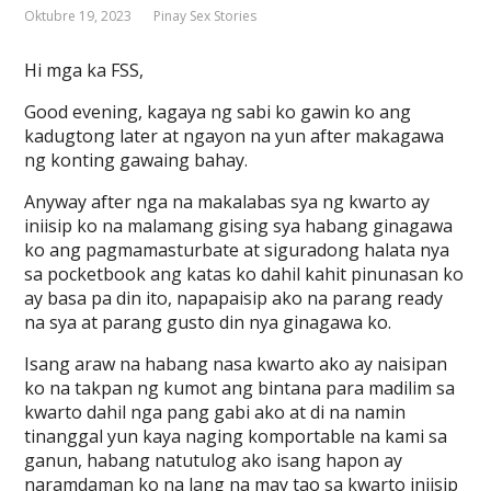
Oktubre 19, 2023
Pinay Sex Stories
Hi mga ka FSS,
Good evening, kagaya ng sabi ko gawin ko ang
kadugtong later at ngayon na yun after makagawa
ng konting gawaing bahay.
Anyway after nga na makalabas sya ng kwarto ay
iniisip ko na malamang gising sya habang ginagawa
ko ang pagmamasturbate at siguradong halata nya
sa pocketbook ang katas ko dahil kahit pinunasan ko
ay basa pa din ito, napapaisip ako na parang ready
na sya at parang gusto din nya ginagawa ko.
Isang araw na habang nasa kwarto ako ay naisipan
ko na takpan ng kumot ang bintana para madilim sa
kwarto dahil nga pang gabi ako at di na namin
tinanggal yun kaya naging komportable na kami sa
ganun, habang natutulog ako isang hapon ay
naramdaman ko na lang na may tao sa kwarto iniisip