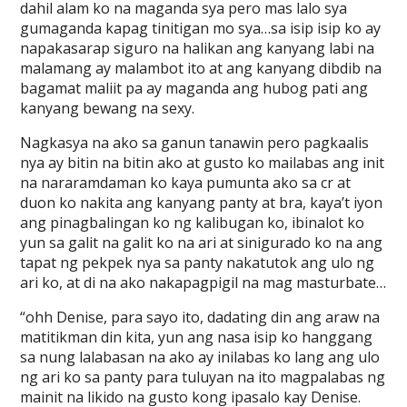
dahil alam ko na maganda sya pero mas lalo sya
gumaganda kapag tinitigan mo sya…sa isip isip ko ay
napakasarap siguro na halikan ang kanyang labi na
malamang ay malambot ito at ang kanyang dibdib na
bagamat maliit pa ay maganda ang hubog pati ang
kanyang bewang na sexy.
Nagkasya na ako sa ganun tanawin pero pagkaalis
nya ay bitin na bitin ako at gusto ko mailabas ang init
na nararamdaman ko kaya pumunta ako sa cr at
duon ko nakita ang kanyang panty at bra, kaya’t iyon
ang pinagbalingan ko ng kalibugan ko, ibinalot ko
yun sa galit na galit ko na ari at sinigurado ko na ang
tapat ng pekpek nya sa panty nakatutok ang ulo ng
ari ko, at di na ako nakapagpigil na mag masturbate…
“ohh Denise, para sayo ito, dadating din ang araw na
matitikman din kita, yun ang nasa isip ko hanggang
sa nung lalabasan na ako ay inilabas ko lang ang ulo
ng ari ko sa panty para tuluyan na ito magpalabas ng
mainit na likido na gusto kong ipasalo kay Denise.