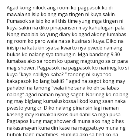
Agad kong nilock ang room ko pagpasok ko di
mawala sa isip ko ang mga tingen ni kuya sakin.
Pumasok sa isip ko all this time yung mga tingen ni
kuya sakin na diko pinapansen may kahulugan pala.
Nang maalala ko yung diary ko agad akong lumabas
ng room ko pero wala na sa kusina si kuya. Diko na
inisip na katukin sya sa kwarto nya pwede namang
bukas ko nalang sya tanungin. Mga bandang 9:30
lumabas ako sa room ko upang magtungo sa cr para
mag shower. Pagpasok na pagpasok ko narineg ko si
kuya “kaye naliligo kaba? ” tanong ni kuya “oo
kakapasok ko lang bakit? ” agad na sagot kong may
pahabol na tanong “wala iihe sana ko eh sa labas
nalang” agad naman nyang sagot. Narineg ko nalang
ng may biglang kumaluskossa likod kung saan naka
pwesto yung cr. Diko nalang pinansin lagi naman
kaseng may kumakaluskos dun dahil sa mga pusa.
Pagtapos kung mag shower di muna ako nag bihes
nakasanayan kuna din kase na magpatuyo muna ng
buhok bago magbihes. Humiga ako sa bed ko na