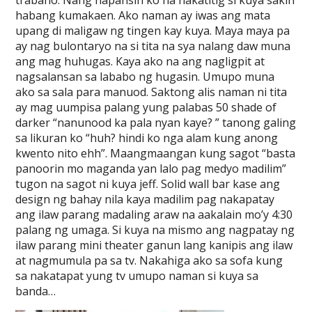
trabaho. Nang napansin ko na nakatitig si kuya sakin
habang kumakaen. Ako naman ay iwas ang mata
upang di maligaw ng tingen kay kuya. Maya maya pa
ay nag bulontaryo na si tita na sya nalang daw muna
ang mag huhugas. Kaya ako na ang nagligpit at
nagsalansan sa lababo ng hugasin. Umupo muna
ako sa sala para manuod. Saktong alis naman ni tita
ay mag uumpisa palang yung palabas 50 shade of
darker “nanunood ka pala nyan kaye? ” tanong galing
sa likuran ko “huh? hindi ko nga alam kung anong
kwento nito ehh”. Maangmaangan kung sagot “basta
panoorin mo maganda yan lalo pag medyo madilim”
tugon na sagot ni kuya jeff. Solid wall bar kase ang
design ng bahay nila kaya madilim pag nakapatay
ang ilaw parang madaling araw na aakalain mo’y 4:30
palang ng umaga. Si kuya na mismo ang nagpatay ng
ilaw parang mini theater ganun lang kanipis ang ilaw
at nagmumula pa sa tv. Nakahiga ako sa sofa kung
sa nakatapat yung tv umupo naman si kuya sa
banda…