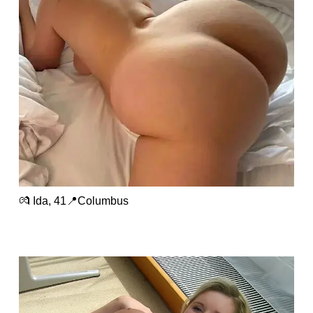
💏 Ida, 41📍Columbus