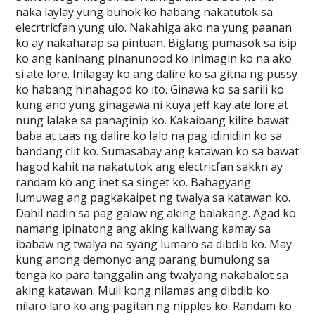
naka laylay yung buhok ko habang nakatutok sa
elecrtricfan yung ulo. Nakahiga ako na yung paanan
ko ay nakaharap sa pintuan. Biglang pumasok sa isip
ko ang kaninang pinanunood ko inimagin ko na ako
si ate lore. Inilagay ko ang dalire ko sa gitna ng pussy
ko habang hinahagod ko ito. Ginawa ko sa sarili ko
kung ano yung ginagawa ni kuya jeff kay ate lore at
nung lalake sa panaginip ko. Kakaibang kilite bawat
baba at taas ng dalire ko lalo na pag idinidiin ko sa
bandang clit ko. Sumasabay ang katawan ko sa bawat
hagod kahit na nakatutok ang electricfan sakkn ay
randam ko ang inet sa singet ko. Bahagyang
lumuwag ang pagkakaipet ng twalya sa katawan ko.
Dahil nadin sa pag galaw ng aking balakang. Agad ko
namang ipinatong ang aking kaliwang kamay sa
ibabaw ng twalya na syang lumaro sa dibdib ko. May
kung anong demonyo ang parang bumulong sa
tenga ko para tanggalin ang twalyang nakabalot sa
aking katawan. Muli kong nilamas ang dibdib ko
nilaro laro ko ang pagitan ng nipples ko. Randam ko