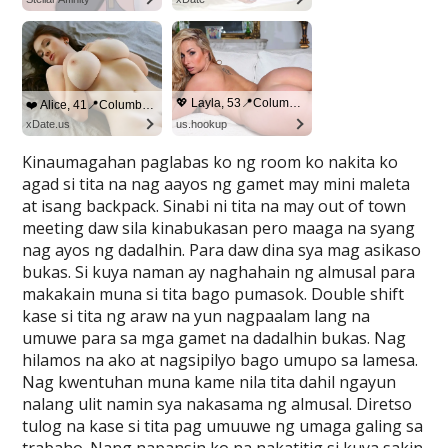
Kinaumagahan paglabas ko ng room ko nakita ko
agad si tita na nag aayos ng gamet may mini maleta
at isang backpack. Sinabi ni tita na may out of town
meeting daw sila kinabukasan pero maaga na syang
nag ayos ng dadalhin. Para daw dina sya mag asikaso
bukas. Si kuya naman ay naghahain ng almusal para
makakain muna si tita bago pumasok. Double shift
kase si tita ng araw na yun nagpaalam lang na
umuwe para sa mga gamet na dadalhin bukas. Nag
hilamos na ako at nagsipilyo bago umupo sa lamesa.
Nag kwentuhan muna kame nila tita dahil ngayun
nalang ulit namin sya nakasama ng almusal. Diretso
tulog na kase si tita pag umuuwe ng umaga galing sa