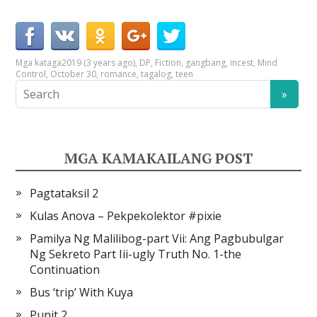
Mga kataga
2019 (3 years ago)
,
DP
,
Fiction
,
gangbang
,
incest
,
Mind
Control
,
October 30
,
romance
,
tagalog
,
teen
MGA KAMAKAILANG POST
Pagtataksil 2
Kulas Anova – Pekpekolektor #pixie
Pamilya Ng Malilibog-part Vii: Ang Pagbubulgar
Ng Sekreto Part Iii-ugly Truth No. 1-the
Continuation
Bus ‘trip’ With Kuya
Punit 2