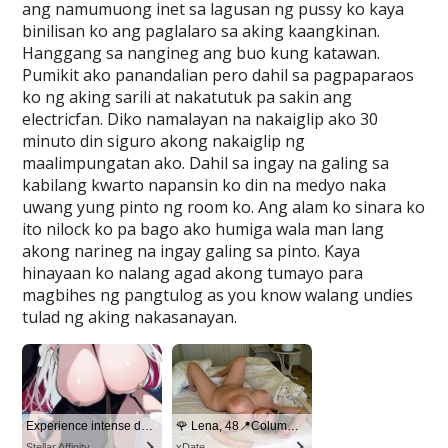
ang namumuong inet sa lagusan ng pussy ko kaya
binilisan ko ang paglalaro sa aking kaangkinan.
Hanggang sa nangineg ang buo kung katawan.
Pumikit ako panandalian pero dahil sa pagpaparaos
ko ng aking sarili at nakatutuk pa sakin ang
electricfan. Diko namalayan na nakaiglip ako 30
minuto din siguro akong nakaiglip ng
maalimpungatan ako. Dahil sa ingay na galing sa
kabilang kwarto napansin ko din na medyo naka
uwang yung pinto ng room ko. Ang alam ko sinara ko
ito nilock ko pa bago ako humiga wala man lang
akong narineg na ingay galing sa pinto. Kaya
hinayaan ko nalang agad akong tumayo para
magbihes ng pangtulog as you know walang undies
tulad ng aking nakasanayan.