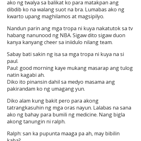
ako ng twalya sa balikat ko para matakpan ang
dibdib ko na walang suot na bra. Lumabas ako ng
kwarto upang maghilamos at magsipilyo.
Nandun parin ang mga tropa ni kuya nakatutok sa tv
habang nanunood ng NBA. Sigaw dito sigaw duon
kanya kanyang cheer sa iniidulo nilang team.
Sabay bati sakin ng isa sa mga tropa ni kuya na si
paul.
Paul: good morning kaye mukang masarap ang tulog
natin kagabi ah.
Diko ito pinansin dahil sa medyo masama ang
pakirandam ko ng umagang yun.
Diko alam kung bakit pero para akong
tatrangkasuhin ng mga oras nayun. Lalabas na sana
ako ng bahay para bumili ng medicine. Nang bigla
akong tanungin ni ralph.
Ralph: san ka pupunta maaga pa ah, may bibilin
kaba?