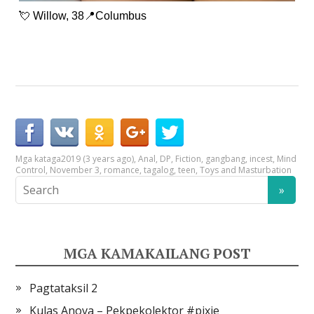
💘 Willow, 38📍Columbus
Mga kataga
2019 (3 years ago)
,
Anal
,
DP
,
Fiction
,
gangbang
,
incest
,
Mind
Control
,
November 3
,
romance
,
tagalog
,
teen
,
Toys and Masturbation
MGA KAMAKAILANG POST
Pagtataksil 2
Kulas Anova – Pekpekolektor #pixie