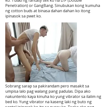
ko. Tulad ng fantasy sex ko na D.P (Double
Penetration) or GangBang. Sinubukan kong kumuha
ng cotton buds at binasa dahan dahan ko itong
ipinasok sa pwet ko.
Sobrang sarap sa pakirandam pero masakit sa
umpisa lalo pag walang pang padulas. Dipa ako
nakuntento kaya kinuha ko yung vibrator sa ilalim ng
bed ko. Yung vibrator na kaseng laki ng buto ng