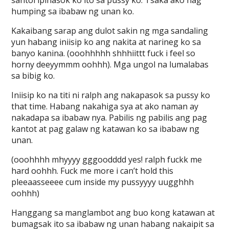
santol ipinasok ko ito sa pussy ko. Tsaka ako nag
humping sa ibabaw ng unan ko.
Kakaibang sarap ang dulot sakin ng mga sandaling
yun habang iniisip ko ang nakita at narineg ko sa
banyo kanina. (ooohhhhh shhhiittt fuck i feel so
horny deeyymmm oohhh). Mga ungol na lumalabas
sa bibig ko.
Iniisip ko na titi ni ralph ang nakapasok sa pussy ko
that time. Habang nakahiga sya at ako naman ay
nakadapa sa ibabaw nya. Pabilis ng pabilis ang pag
kantot at pag galaw ng katawan ko sa ibabaw ng
unan.
(ooohhhh mhyyyy gggoodddd yes! ralph fuckk me
hard oohhh. Fuck me more i can’t hold this
pleeaasseeee cum inside my pussyyyy uugghhh
oohhh)
Hanggang sa manglambot ang buo kong katawan at
bumagsak ito sa ibabaw ng unan habang nakaipit sa