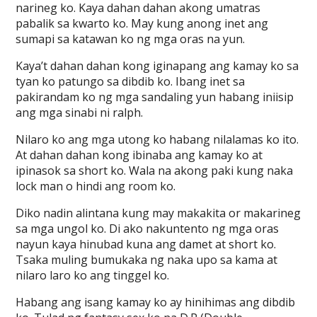
narineg ko. Kaya dahan dahan akong umatras
pabalik sa kwarto ko. May kung anong inet ang
sumapi sa katawan ko ng mga oras na yun.
Kaya’t dahan dahan kong iginapang ang kamay ko sa
tyan ko patungo sa dibdib ko. Ibang inet sa
pakirandam ko ng mga sandaling yun habang iniisip
ang mga sinabi ni ralph.
Nilaro ko ang mga utong ko habang nilalamas ko ito.
At dahan dahan kong ibinaba ang kamay ko at
ipinasok sa short ko. Wala na akong paki kung naka
lock man o hindi ang room ko.
Diko nadin alintana kung may makakita or makarineg
sa mga ungol ko. Di ako nakuntento ng mga oras
nayun kaya hinubad kuna ang damet at short ko.
Tsaka muling bumukaka ng naka upo sa kama at
nilaro laro ko ang tinggel ko.
Habang ang isang kamay ko ay hinihimas ang dibdib