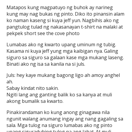
Matapos kung magpatuyo ng buhok ay narineg
kung may nag bukas ng pinto. Diko ito pinansin alam
ko naman kaseng si kuya jeff yun. Nagbihis ako ng
pangtulog tulad ng nakasanayan t-shirt na malaki at
pekpek short see the cove photo
Lumabas ako ng kwarto upang uminum ng tubig.
Kasama ni kuya jeff yung mga kaibigan nya. Galing
siguro sa siguro sa galaan kase mga mukang laseng.
Binati ako ng isa sa kanila na si juls.
Juls: hey kaye mukang bagong ligo ah amoy anghel
ah.
Sabay kindat nito sakin.
Ngiti lang ang ganting balik ko sa kanya at muli
akong bumalik sa kwarto.
Pinakirandaman ko kung anong ginagawa nila
ngunit walang anumang ingay ang nang gagaling sa
sala. Mga tulog na siguro lumabas ako ng pinto
upang siguraduhing tulog na ang lahat. At muli