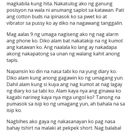
magkabila kung hita. Nakatulog ako ng ganung
posisyon na wala ni anumang saplot sa katawan. Pati
ang cotton buds na ipinasok ko sa pwet ko at
vibrator sa pussy ko ay diko na nagawang tanggalin.
Mag aalas 9 ng umaga nagiseng ako ng nag alarm
ang phone ko. Diko alam bat nakatakip na ng kumot
ang katawan ko. Ang naalala ko lang ay nakadapa
akong nakapatong sa unan ng walang kahit anong
tapis.
Napansin ko din na nasa tabi ko na yung diary ko.
Diko alam kung anong gagawin ko ng umagang yun.
Dahil alam kung si kuya ang nag kumot at nag lagay
ng diary ko sa tabi ko. Alam kaya nya ang ginawa ko
kagabi narineg kaya nya mga ungol ko? Tanong na
pumasok sa isip ko ng umagang yun, ah bahala na sa
isip ko.
Nagbihes ako gaya ng nakasanayan ko pag nasa
bahay tshirt na malaki at pekpek short. Nag balabal