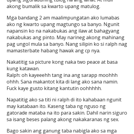
akong bumalik sa kwarto upang matulog.
Mga bandang 2 am maalimpungatan ako lumabas
ako ng kwarto upang magtungo sa banyo. Ngunit
napansin ko na nakabukas ang ilaw at bahagyang
nakabukas ang pinto. May narineg akong mahinang
pag ungol mula sa banyo. Nang silipin ko si ralph nag
mamasterbate habang hawak ang cp nya.
Nakatitig sa picture kong naka two peace at basa
kung katawan.
Ralph: oh kayeeehh tang ina ang sarapp moohhh
ohhh. Sana makantot kita di lang ako sana namin.
Fuck kaye gusto kitang kantutin oohhhhh.
Napatitig ako sa titi ni ralph di ito kahabaan ngunit
may katabaan ito. Kaseng taba ng nguso ng
gatorade mataba na ito para sakin. Dahil narin siguro
sa isang beses palang akong nakakaranas ng sex.
Bago sakin ang ganung taba nabigla ako sa mga