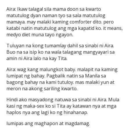
Aira: Ikaw talaga! sila mama doon sa kwarto
matutulog dyan naman tyo sa sala matutulog
mamaya. may malaki kaming comforter dito. pero
katabi natin matutulog ang mga kapatid ko. it means,
medyo diet muna tayo ngayon.
Tuluyan na kong tumamlay dahil sa sinabi ni Aira.
Buo na sa isip ko na wala talagang mangyayari sa
amin ni Aira lalo na kay Tita.
Aira: wag kang malungkot baby. malapit na kaming
lumipat ng bahay. Pagbalik natin sa Manila sa
bagong bahay na kami tutuloy. mas malaki yun at
meron na akong sariling kwarto.
Hindi ako masyadong natuwa sa sinabi ni Aira. Mula
kasi ng maka-sex ko si Tita ay katawan nya at mga
haplos nya ang lagi ko ng hinahanap.
lumipas ang maghapon at magdamag.