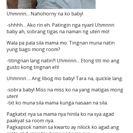
Uhmnnn… Nahohorny na ko baby!
-shhhh… Ako rin eh. Patingin nga nyan! Uhmnnn
baby ah, sobrang tigas na naman ng uten mo!
Wala pa pala sila mama mo. Tingnan muna natin
yung bago mong room?
-titingnan lang natin?! Uhmnnn… Etong titi mo ang
gusto kong tingnan eh!
Uhmnnn … Ang libog mo baby! Tara na, quickie lang.
-sobra baby! Miss na miss ko na yang matigas mong
uten!
-txt ko muna sila mama kunga nasaan na sila.
Pagkatxt nya sa mama nya hinila ko na sya agad
paakyat sa room nya.
Pagkapsok namin sa kwarto ay nilock ko agad ang