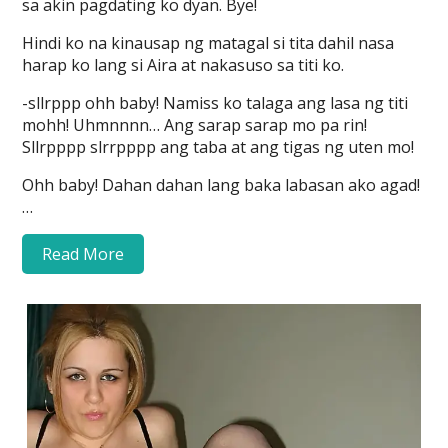
sa akin pagdating ko dyan. Bye!
Hindi ko na kinausap ng matagal si tita dahil nasa
harap ko lang si Aira at nakasuso sa titi ko.
-sllrppp ohh baby! Namiss ko talaga ang lasa ng titi
mohh! Uhmnnnn… Ang sarap sarap mo pa rin!
Sllrpppp slrrpppp ang taba at ang tigas ng uten mo!
Ohh baby! Dahan dahan lang baka labasan ako agad!
…
Read More