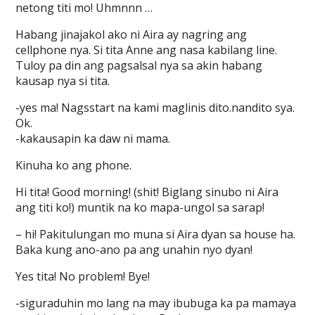
netong titi mo! Uhmnnn …
Habang jinajakol ako ni Aira ay nagring ang
cellphone nya. Si tita Anne ang nasa kabilang line.
Tuloy pa din ang pagsalsal nya sa akin habang
kausap nya si tita.
-yes ma! Nagsstart na kami maglinis dito.nandito sya.
Ok.
-kakausapin ka daw ni mama.
Kinuha ko ang phone.
Hi tita! Good morning! (shit! Biglang sinubo ni Aira
ang titi ko!) muntik na ko mapa-ungol sa sarap!
– hi! Pakitulungan mo muna si Aira dyan sa house ha.
Baka kung ano-ano pa ang unahin nyo dyan!
Yes tita! No problem! Bye!
-siguraduhin mo lang na may ibubuga ka pa mamaya