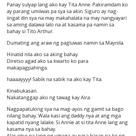
Panay sulyap lang ako kay Tita Anne. Pakiramdam ko
ay parang umiiwas pa sya sa akin. Siguro ay nag-
iingat din sya na may makahalata na may nangyayari
sa aming dalawa lalo na at kasama pa namin sa
bahay si Tito Arthur.
Dumating ang araw ng pagluwas namin sa Maynila.
Hinatid nila ako sa aking bahay.
Diretso agad ako sa kwarto ko para
makapagpahinga.
haaaayyyy! Sabik na sabik na ako kay Tita.
Kinabukasan.
Nakatanggap ako ng tawag kay Aira.
Nagpapatulong sya na mag-ayos ng gamit sa bago
nilang bahay. Wala kasi ang daddy nya at ang mga
kapatid nyang lalake. Si Annie at si tita Anne lang ang
kasama nya sa bahay.
Alas otso pa lang ng umaga ay nasa harap na ko ng