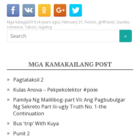
Mga kataga
2019 (4 years ago)
,
February 21
,
Fiction
,
girlfriend
,
Quickie
,
romance
,
Taboo
,
tagalog
MGA KAMAKAILANG POST
Pagtataksil 2
Kulas Anova – Pekpekolektor #pixie
Pamilya Ng Malilibog-part Vii: Ang Pagbubulgar
Ng Sekreto Part Iii-ugly Truth No. 1-the
Continuation
Bus ‘trip’ With Kuya
Punit 2