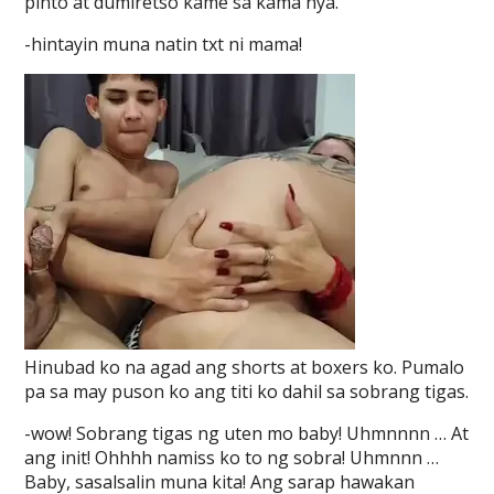
pinto at dumiretso kame sa kama nya.
-hintayin muna natin txt ni mama!
Hinubad ko na agad ang shorts at boxers ko. Pumalo
pa sa may puson ko ang titi ko dahil sa sobrang tigas.
-wow! Sobrang tigas ng uten mo baby! Uhmnnnn … At
ang init! Ohhhh namiss ko to ng sobra! Uhmnnn …
Baby, sasalsalin muna kita! Ang sarap hawakan