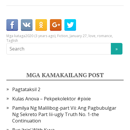
Mga kataga
2020 (3 years ago)
,
Fiction
,
January 27
,
love
,
romance
,
Taglish
MGA KAMAKAILANG POST
Pagtataksil 2
Kulas Anova – Pekpekolektor #pixie
Pamilya Ng Malilibog-part Vii: Ang Pagbubulgar
Ng Sekreto Part Iii-ugly Truth No. 1-the
Continuation