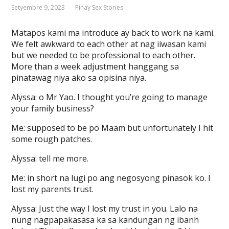
Setyembre 9, 2023
Pinay Sex Stories
Matapos kami ma introduce ay back to work na kami.
We felt awkward to each other at nag iiwasan kami
but we needed to be professional to each other.
More than a week adjustment hanggang sa
pinatawag niya ako sa opisina niya.
Alyssa: o Mr Yao. I thought you’re going to manage
your family business?
Me: supposed to be po Maam but unfortunately I hit
some rough patches.
Alyssa: tell me more.
Me: in short na lugi po ang negosyong pinasok ko. I
lost my parents trust.
Alyssa: Just the way I lost my trust in you. Lalo na
nung nagpapakasasa ka sa kandungan ng ibanh