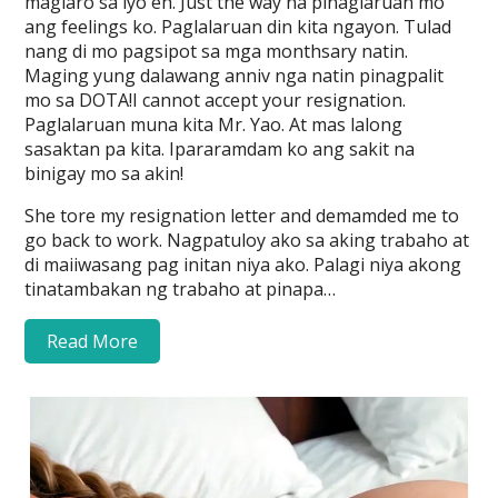
maglaro sa iyo eh. Just the way na pinaglaruan mo
ang feelings ko. Paglalaruan din kita ngayon. Tulad
nang di mo pagsipot sa mga monthsary natin.
Maging yung dalawang anniv nga natin pinagpalit
mo sa DOTA!I cannot accept your resignation.
Paglalaruan muna kita Mr. Yao. At mas lalong
sasaktan pa kita. Ipararamdam ko ang sakit na
binigay mo sa akin!
She tore my resignation letter and demamded me to
go back to work. Nagpatuloy ako sa aking trabaho at
di maiiwasang pag initan niya ako. Palagi niya akong
tinatambakan ng trabaho at pinapa…
Read More