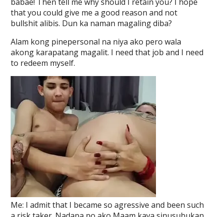
babae! Then tell me why should I retain you? I hope
that you could give me a good reason and not
bullshit alibis. Dun ka naman magaling diba?
Alam kong pinepersonal na niya ako pero wala
akong karapatang magalit. I need that job and I need
to redeem myself.
Me: I admit that I became so agressive and been such
a risk taker. Nadapa po ako Maam kaya sinusubukan