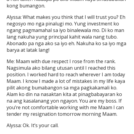
kong bumangon.
Alyssa: What makes you think that I will trust you? Eh
negosyo mo nga pinalugi mo. Yung investment ko
ngang pagmamahal sa iyo binalewala mo. Di ko man
lang nakuha yung principal kahit wala nang tubo.
Abonado pa nga ako sa iyo eh. Nakuha ko sa iyo mga
barya at latak lang!
Me: Maam with due respect I rose from the rank.
Nagsimula ako bilang utusan until I reached this
position. I worked hard to reach wherever I am today
Maam. I know I made a lot of mistakes in my life kaya
pilit akong bumabangon sa mga pagkakamali ko.
Alam ko din na nasaktan kita at pinagbabayaran ko
na ang kasalanang yon ngayon. You are my boss. If
you’re not comfortable working with me Maam I can
tender my resignation tomorrow morning Maam.
Alyssa: Ok. It’s your call.