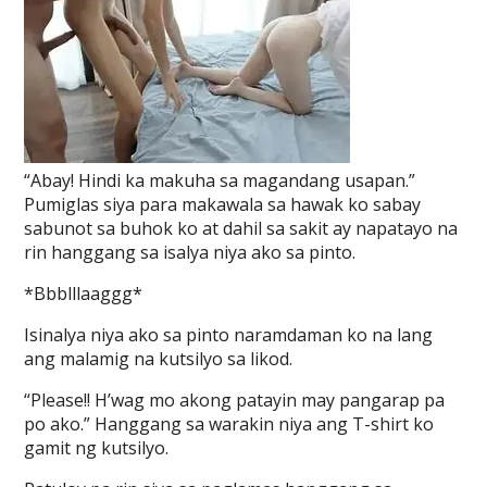
“Abay! Hindi ka makuha sa magandang usapan.”
Pumiglas siya para makawala sa hawak ko sabay
sabunot sa buhok ko at dahil sa sakit ay napatayo na
rin hanggang sa isalya niya ako sa pinto.
*Bbblllaaggg*
Isinalya niya ako sa pinto naramdaman ko na lang
ang malamig na kutsilyo sa likod.
“Please!! H’wag mo akong patayin may pangarap pa
po ako.” Hanggang sa warakin niya ang T-shirt ko
gamit ng kutsilyo.