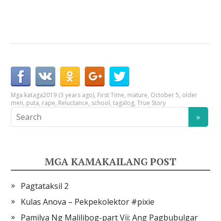
Mga kataga
2019 (3 years ago)
,
First Time
,
mature
,
October 5
,
older
men
,
puta
,
rape
,
Reluctance
,
school
,
tagalog
,
True Story
MGA KAMAKAILANG POST
Pagtataksil 2
Kulas Anova – Pekpekolektor #pixie
Pamilya Ng Malilibog-part Vii: Ang Pagbubulgar