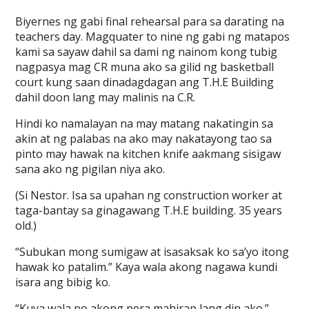
Biyernes ng gabi final rehearsal para sa darating na
teachers day. Magquater to nine ng gabi ng matapos
kami sa sayaw dahil sa dami ng nainom kong tubig
nagpasya mag CR muna ako sa gilid ng basketball
court kung saan dinadagdagan ang T.H.E Building
dahil doon lang may malinis na C.R.
Hindi ko namalayan na may matang nakatingin sa
akin at ng palabas na ako may nakatayong tao sa
pinto may hawak na kitchen knife aakmang sisigaw
sana ako ng pigilan niya ako.
(Si Nestor. Isa sa upahan ng construction worker at
taga-bantay sa ginagawang T.H.E building. 35 years
old.)
“Subukan mong sumigaw at isasaksak ko sa’yo itong
hawak ko patalim.” Kaya wala akong nagawa kundi
isara ang bibig ko.
“Kuya wala po akong pera mahirap lang din ako.”