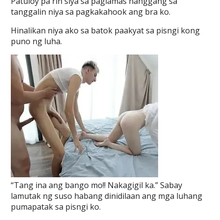
Patuloy pa rin siya sa paglamas hanggang sa
tanggalin niya sa pagkakahook ang bra ko.
Hinalikan niya ako sa batok paakyat sa pisngi kong
puno ng luha.
“Tang ina ang bango mo!! Nakagigil ka.” Sabay
lamutak ng suso habang dinidilaan ang mga luhang
pumapatak sa pisngi ko.