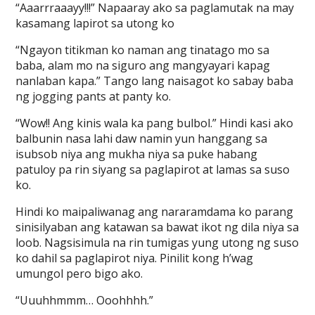
“Aaarrraaayy!!!” Napaaray ako sa paglamutak na may
kasamang lapirot sa utong ko
“Ngayon titikman ko naman ang tinatago mo sa
baba, alam mo na siguro ang mangyayari kapag
nanlaban kapa.” Tango lang naisagot ko sabay baba
ng jogging pants at panty ko.
“Wow!! Ang kinis wala ka pang bulbol.” Hindi kasi ako
balbunin nasa lahi daw namin yun hanggang sa
isubsob niya ang mukha niya sa puke habang
patuloy pa rin siyang sa paglapirot at lamas sa suso
ko.
Hindi ko maipaliwanag ang nararamdama ko parang
sinisilyaban ang katawan sa bawat ikot ng dila niya sa
loob. Nagsisimula na rin tumigas yung utong ng suso
ko dahil sa paglapirot niya. Pinilit kong h’wag
umungol pero bigo ako.
“Uuuhhmmm… Ooohhhh.”