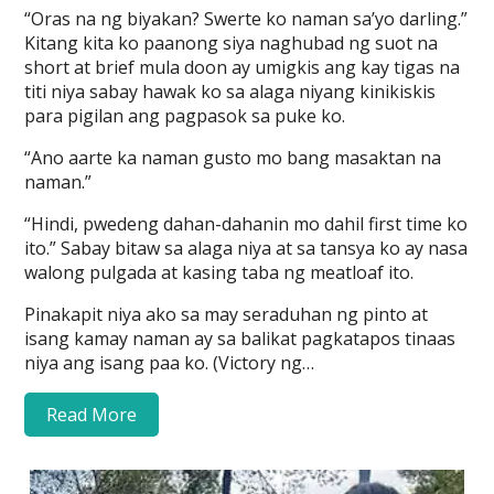
“Oras na ng biyakan? Swerte ko naman sa’yo darling.”
Kitang kita ko paanong siya naghubad ng suot na
short at brief mula doon ay umigkis ang kay tigas na
titi niya sabay hawak ko sa alaga niyang kinikiskis
para pigilan ang pagpasok sa puke ko.
“Ano aarte ka naman gusto mo bang masaktan na
naman.”
“Hindi, pwedeng dahan-dahanin mo dahil first time ko
ito.” Sabay bitaw sa alaga niya at sa tansya ko ay nasa
walong pulgada at kasing taba ng meatloaf ito.
Pinakapit niya ako sa may seraduhan ng pinto at
isang kamay naman ay sa balikat pagkatapos tinaas
niya ang isang paa ko. (Victory ng…
Read More