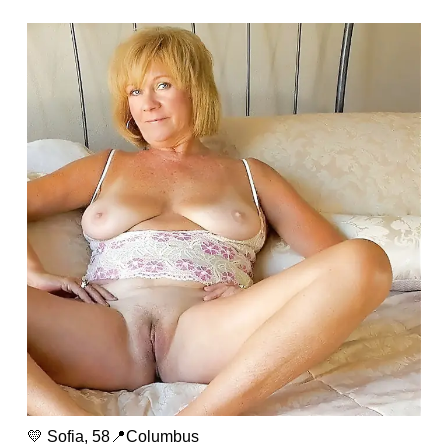
💛 Sofia, 58📍Columbus