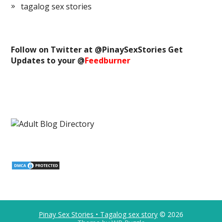
tagalog sex stories
Follow on Twitter at @
PinaySexStories
Get
Updates to your @
Feedburner
Pinay Sex Stories • Tagalog sex story
© 2026