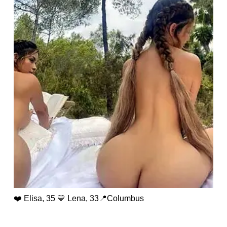
❤️ Elisa, 35 💛 Lena, 33📍Columbus